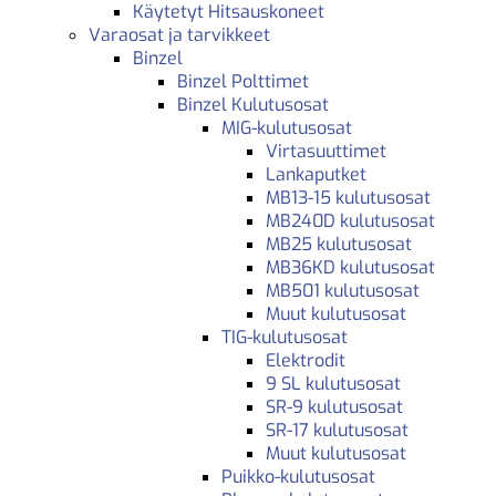
Käytetyt Hitsauskoneet
Varaosat ja tarvikkeet
Binzel
Binzel Polttimet
Binzel Kulutusosat
MIG-kulutusosat
Virtasuuttimet
Lankaputket
MB13-15 kulutusosat
MB240D kulutusosat
MB25 kulutusosat
MB36KD kulutusosat
MB501 kulutusosat
Muut kulutusosat
TIG-kulutusosat
Elektrodit
9 SL kulutusosat
SR-9 kulutusosat
SR-17 kulutusosat
Muut kulutusosat
Puikko-kulutusosat