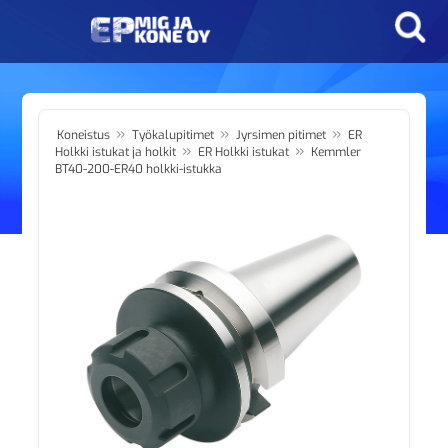
»
»
»
Koneistus
Työkalupitimet
Jyrsimen pitimet
ER
»
»
Holkki istukat ja holkit
ER Holkki istukat
Kemmler
BT40-200-ER40 holkki-istukka