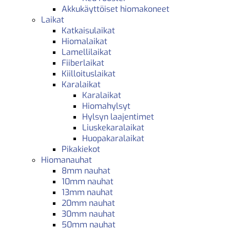
Akkukäyttöiset hiomakoneet
Laikat
Katkaisulaikat
Hiomalaikat
Lamellilaikat
Fiiberlaikat
Kiilloituslaikat
Karalaikat
Karalaikat
Hiomahylsyt
Hylsyn laajentimet
Liuskekaralaikat
Huopakaralaikat
Pikakiekot
Hiomanauhat
8mm nauhat
10mm nauhat
13mm nauhat
20mm nauhat
30mm nauhat
50mm nauhat