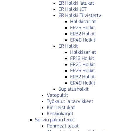
ER Holkki istukat
ER Holkki JET
ER Holkki Tiivistetty
Holkkisarjat
ER25 Holkit
ER32 Holkit
ER40 Holkit
ER Holkit
Holkkisarjat
ER16 Holkit
ER20 Holkit
ER25 Holkit
ER32 Holkit
ER40 Holkit
Supistusholkit
Vetopultit
Työkalut ja tarvikkeet
Kierreistukat
Keskiökärjet
Sorvin pakan leuat
Pehmeät leuat