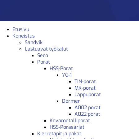
Etusivu
Koneistus
Sandvik
Lastuavat työkalut
Seco
Porat
HSS-Porat
YG-1
TIN-porat
MK-porat
Lappuporat
Dormer
A002 porat
A022 porat
Kovametalliporat
HSS-Porasarjat
Kierretapit ja pakat