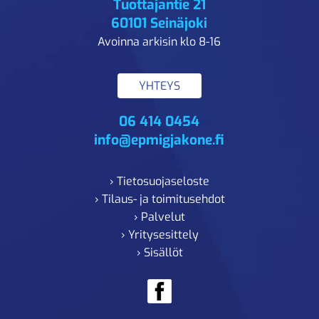
Tuottajantie 21
60101 Seinäjoki
Avoinna arkisin klo 8-16
YHTEYS
06 414 0454
info@epmigjakone.fi
› Tietosuojaseloste
› Tilaus- ja toimitusehdot
› Palvelut
› Yritysesittely
› Sisällöt