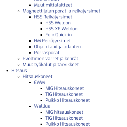
Muut mittalaitteet
Magneettijalan porat ja reikäjyrsimet
HSS Reikäjyrsimet
HSS Weldon
HSS-XE Weldon
Fein Quick-in
HM Reikäjyrsimet
Ohjain tapit ja adapterit
Porrasporat
Pyöltimen varret ja kehrät
Muut työkalut ja tarvikkeet
Hitsaus
Hitsauskoneet
EWM
MIG Hitsauskoneet
TIG Hitsauskoneet
Puikko Hitsauskoneet
Wallius
MIG hitsauskoneet
TIG Hitsauskoneet
Puikko Hitsauskoneet