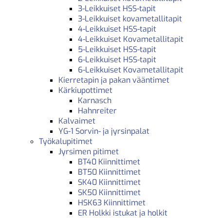
3-Leikkuiset HSS-tapit
3-Leikkuiset kovametallitapit
4-Leikkuiset HSS-tapit
4-Leikkuiset Kovametallitapit
5-Leikkuiset HSS-tapit
6-Leikkuiset HSS-tapit
6-Leikkuiset Kovametallitapit
Kierretapin ja pakan vääntimet
Kärkiupottimet
Karnasch
Hahnreiter
Kalvaimet
YG-1 Sorvin- ja jyrsinpalat
Työkalupitimet
Jyrsimen pitimet
BT40 Kiinnittimet
BT50 Kiinnittimet
SK40 Kiinnittimet
SK50 Kiinnittimet
HSK63 Kiinnittimet
ER Holkki istukat ja holkit