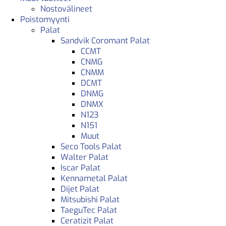
Nostovälineet
Poistomyynti
Palat
Sandvik Coromant Palat
CCMT
CNMG
CNMM
DCMT
DNMG
DNMX
N123
N151
Muut
Seco Tools Palat
Walter Palat
Iscar Palat
Kennametal Palat
Dijet Palat
Mitsubishi Palat
TaeguTec Palat
Ceratizit Palat