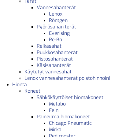
Terät
Vannesahanterät
Lenox
Röntgen
Pyörösahan terät
Everising
Re-Bo
Reikäsahat
Puukkosahanterät
Pistosahanterät
Käsisahanterät
Käytetyt vannesahat
Lenox vannesahanterät poistohinnoin!
Hionta
Koneet
Sähkökäyttöiset hiomakoneet
Metabo
Fein
Paineilma hiomakoneet
Chicago Pneumatic
Mirka
Red rooster