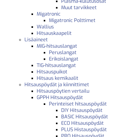
Plasma-kulutusosat
Muut tarvikkeet
Migatronic
Migatronic Polttimet
Wallius
Hitsauskaapelit
Lisäaineet
MIG-hitsauslangat
Peruslangat
Erikoislangat
TIG-hitsauslangat
Hitsauspuikot
Hitsaus kemikaalit
Hitsauspöydät ja kiinnittimet
Hitsauspöytien vertailu
GPPH Hitsauspöydät
Perinteiset hitsauspöydät
DIY Hitsauspöydät
BASIC Hitsauspöydät
ECO Hitsauspöydät
PLUS Histauspöydät
PRO Hitsauspöydät