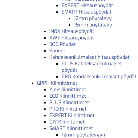
EXPERT Hitsauspöydät
SMART Hitsauspöydät
12mm pöytälevy
15mm pöytälevy
INOX Hitsauspöydät
XWT Hitsauspöydät
SOG Pöydät
Kannet
Kahdeksankulmaiset hitsauspöydät
PLUS Kahdeksankulmaiset
pöydät
PRO Kahdeksankulmaiset pöydät
GPPH Kiinnittimet
Yleiskiinnittimet
ECO Kiinnittimet
PLUS Kiinnittimet
PRO Kiinnittimet
EXPERT Kiinnittimet
DIY Kiinnittimet
SMART Kiinnittimet
12mm pöytälevyyn