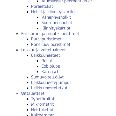
Alumiiniset pehmeät leuat
Poraistukat
Holkit ja kiinnityskartiot
Vähennysholkit
Suurennusholkit
Kiinnityskartiot
Puristimet ja muut kiinnittimet
Ruuvipuristimet
Koneruuvipuristimet
Leikkuu ja voiteluaineet
Leikkuunesteet
Rocol
Cobiolube
Karnasch
Sumuvoiteluöljyt
Leikkuunestepumput
Leikkuunesteletkut
Mittalaitteet
Työntömitat
Mikrometrit
Heittokellot
Kulmamitat