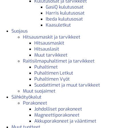
Kulutusosat ja tarvikkeet
GasiQ kulutusosat
Harris kulutusosat
Ibeda kulutusosat
Kaasuletkut
Suojaus
Hitsausmaskit ja tarvikkeet
Hitsausmaskit
Hitsauslasit
Muut tarvikkeet
Raitisilmapuhaltimet ja tarvikkeet
Puhaltimet
Puhaltimen Letkut
Puhaltimen Vyöt
Suodattimet ja muut tarvikkeet
Muut suojaimet
Sähkötyökalut
Porakoneet
Johdolliset porakoneet
Magneettiporakoneet
Akkuporakoneet ja vääntimet
Muut tuotteet