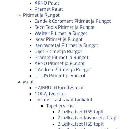
ARNO Palat
Pramet Palat
Pitimet ja Rungot
Sandvik Coromant Pitimet ja Rungot
Seco Tools Pitimet ja Rungot
Walter Pitimet ja Rungot
Iscar Pitimet ja Rungot
Kennametal Pitimet ja Rungot
Dijet Pitimet ja Rungot
Pramet Pitimet ja Rungot
ARNO Pitimet ja Rungot
DAndrea Pitimet ja Rungot
UTILIS Pitimet ja Rungot
Muut
HAINBUCH Kiristyspäät
NOGA Työkalut
Dormer Lastuavat työkalut
Tappijyrsimet
2-Leikkuiset HSS-tapit
2-Leikkuiset kovametallitapit
3-Leikkuiset HSS-tapit