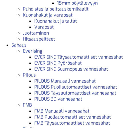
15mm pöytälevyyn
Puhdistus ja peittauskemikaalit
Kuonahakut ja varaosat
Kuonahakut ja taltat
Varaosat
Juottaminen
Hitsauspeitteet
Sahaus
Everising
EVERISING Täysautomaattiset vannesahat
EVERISING Pyörösahat
EVERISING Suurnopeus vannesahat
Pilous
PILOUS Manuaali vannesahat
PILOUS Puoliautomaattiset vannesahat
PILOUS Täysautomaattiset vannesahat
PILOUS 3D vannesahat
FMB
FMB Manuaali vannesahat
FMB Puoliautomaattiset vannesahat
FMB Täysautomaattiset vannesahat