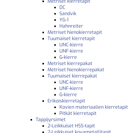
Metriset kierretapit
DC
Sandvik
YG-1
Hahnreiter
Metriset hienokierretapit
Tuumaiset kierretapit
UNC-kierre
UNF-kierre
G-kierre
Metriset kierrepakat
Metriset hienokierrepakat
Tuumaiset kierrepakat
UNC-kierre
UNF-kierre
G-kierre
Erikoiskierretapit
Kovien materiaalien kierretapit
Pitkät kierretapit
Tappijyrsimet
2-Leikkuiset HSS-tapit
2-Leikkuiset kovametallitapit