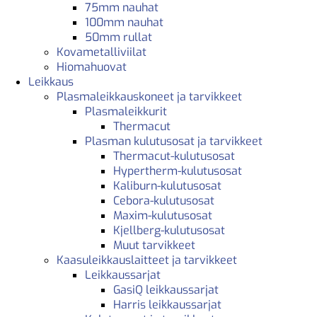
75mm nauhat
100mm nauhat
50mm rullat
Kovametalliviilat
Hiomahuovat
Leikkaus
Plasmaleikkauskoneet ja tarvikkeet
Plasmaleikkurit
Thermacut
Plasman kulutusosat ja tarvikkeet
Thermacut-kulutusosat
Hypertherm-kulutusosat
Kaliburn-kulutusosat
Cebora-kulutusosat
Maxim-kulutusosat
Kjellberg-kulutusosat
Muut tarvikkeet
Kaasuleikkauslaitteet ja tarvikkeet
Leikkaussarjat
GasiQ leikkaussarjat
Harris leikkaussarjat