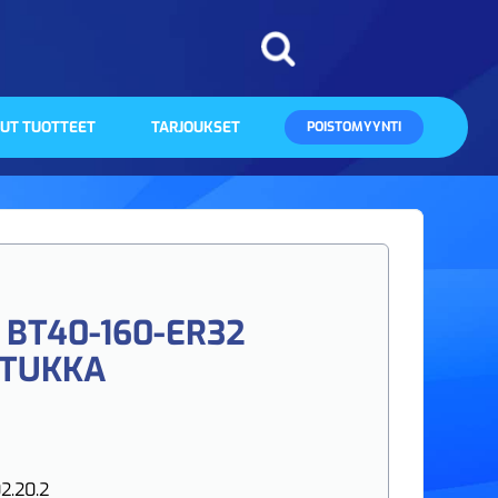
UT TUOTTEET
TARJOUKSET
POISTOMYYNTI
BT40-160-ER32
STUKKA
2.20.2