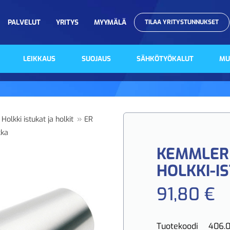
PALVELUT
YRITYS
MYYMÄLÄ
TILAA YRITYSTUNNUKSET
LEIKKAUS
SUOJAUS
SÄHKÖTYÖKALUT
MU
»
 Holkki istukat ja holkit
ER
kka
KEMMLER 
HOLKKI-I
91,80 €
Tuotekoodi
406.0