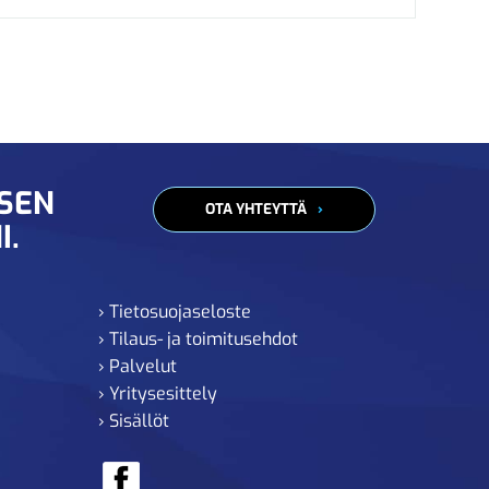
ISEN
OTA YHTEYTTÄ
I.
› Tietosuojaseloste
› Tilaus- ja toimitusehdot
› Palvelut
› Yritysesittely
› Sisällöt