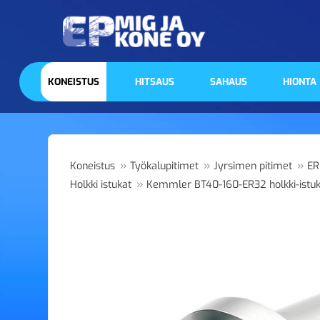
KONEISTUS
HITSAUS
SAHAUS
HIONTA
»
»
»
Koneistus
Työkalupitimet
Jyrsimen pitimet
ER
»
Holkki istukat
Kemmler BT40-160-ER32 holkki-istu