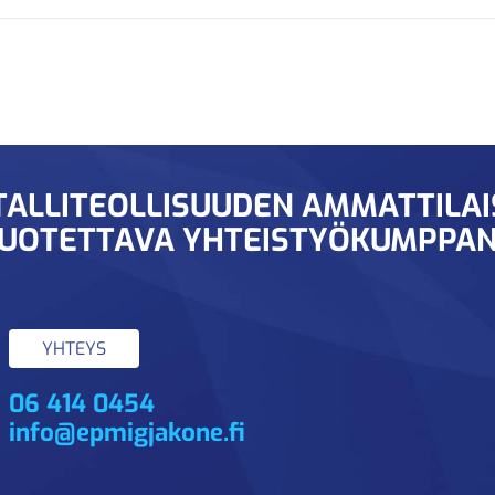
ALLITEOLLISUUDEN AMMATTILA
UOTETTAVA YHTEISTYÖKUMPPAN
YHTEYS
06 414 0454
info@epmigjakone.fi