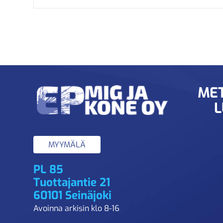
MET
L
MYYMÄLÄ
PL 85
Tuottajantie 21
60101 Seinäjoki
Avoinna arkisin klo 8-16