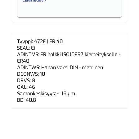
Lisätiedot ›
Tyyppi: 472E | ER 40
SEAL: Ei
ADINTMS: ER holkki ISO10897 kierteitykselle -
ER40
ADINTWS: Hanan varsi DIN - metrinen
DCONWS: 10
DRVS: 8
OAL: 46
Samankeskisyys: < 15 µm
BD: 40,8