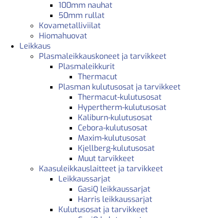
100mm nauhat
50mm rullat
Kovametalliviilat
Hiomahuovat
Leikkaus
Plasmaleikkauskoneet ja tarvikkeet
Plasmaleikkurit
Thermacut
Plasman kulutusosat ja tarvikkeet
Thermacut-kulutusosat
Hypertherm-kulutusosat
Kaliburn-kulutusosat
Cebora-kulutusosat
Maxim-kulutusosat
Kjellberg-kulutusosat
Muut tarvikkeet
Kaasuleikkauslaitteet ja tarvikkeet
Leikkaussarjat
GasiQ leikkaussarjat
Harris leikkaussarjat
Kulutusosat ja tarvikkeet