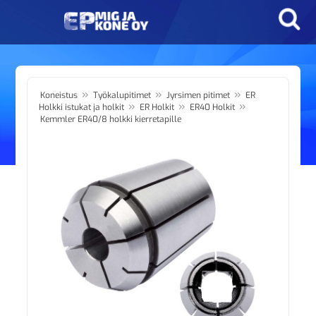
»
»
»
Koneistus
Työkalupitimet
Jyrsimen pitimet
ER
»
»
»
Holkki istukat ja holkit
ER Holkit
ER40 Holkit
Kemmler ER40/8 holkki kierretapille