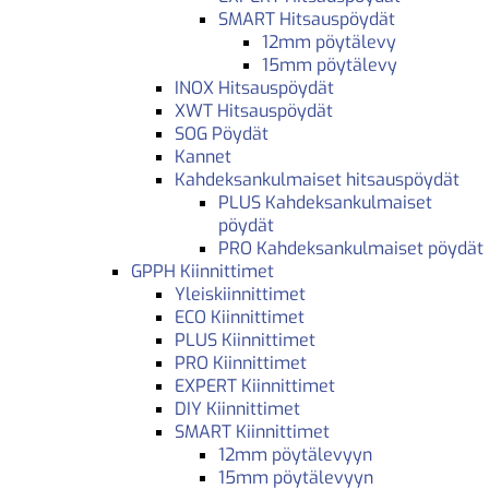
SMART Hitsauspöydät
12mm pöytälevy
15mm pöytälevy
INOX Hitsauspöydät
XWT Hitsauspöydät
SOG Pöydät
Kannet
Kahdeksankulmaiset hitsauspöydät
PLUS Kahdeksankulmaiset
pöydät
PRO Kahdeksankulmaiset pöydät
GPPH Kiinnittimet
Yleiskiinnittimet
ECO Kiinnittimet
PLUS Kiinnittimet
PRO Kiinnittimet
EXPERT Kiinnittimet
DIY Kiinnittimet
SMART Kiinnittimet
12mm pöytälevyyn
15mm pöytälevyyn