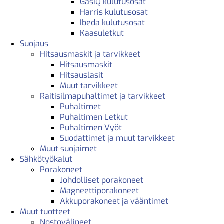
GasiQ kulutusosat
Harris kulutusosat
Ibeda kulutusosat
Kaasuletkut
Suojaus
Hitsausmaskit ja tarvikkeet
Hitsausmaskit
Hitsauslasit
Muut tarvikkeet
Raitisilmapuhaltimet ja tarvikkeet
Puhaltimet
Puhaltimen Letkut
Puhaltimen Vyöt
Suodattimet ja muut tarvikkeet
Muut suojaimet
Sähkötyökalut
Porakoneet
Johdolliset porakoneet
Magneettiporakoneet
Akkuporakoneet ja vääntimet
Muut tuotteet
Nostovälineet