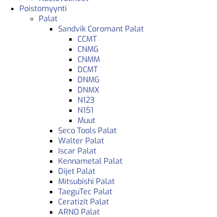
Poistomyynti
Palat
Sandvik Coromant Palat
CCMT
CNMG
CNMM
DCMT
DNMG
DNMX
N123
N151
Muut
Seco Tools Palat
Walter Palat
Iscar Palat
Kennametal Palat
Dijet Palat
Mitsubishi Palat
TaeguTec Palat
Ceratizit Palat
ARNO Palat