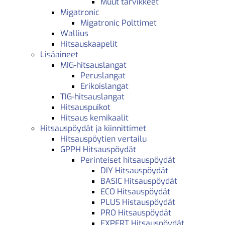
Muut tarvikkeet
Migatronic
Migatronic Polttimet
Wallius
Hitsauskaapelit
Lisäaineet
MIG-hitsauslangat
Peruslangat
Erikoislangat
TIG-hitsauslangat
Hitsauspuikot
Hitsaus kemikaalit
Hitsauspöydät ja kiinnittimet
Hitsauspöytien vertailu
GPPH Hitsauspöydät
Perinteiset hitsauspöydät
DIY Hitsauspöydät
BASIC Hitsauspöydät
ECO Hitsauspöydät
PLUS Histauspöydät
PRO Hitsauspöydät
EXPERT Hitsauspöydät