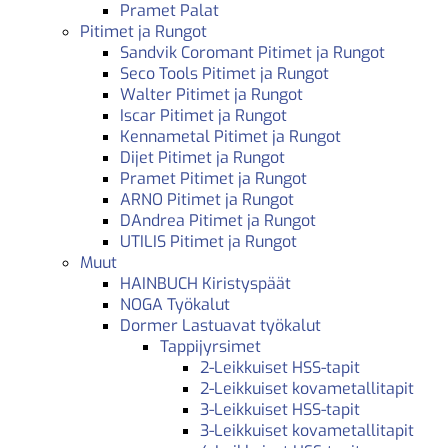
Pramet Palat
Pitimet ja Rungot
Sandvik Coromant Pitimet ja Rungot
Seco Tools Pitimet ja Rungot
Walter Pitimet ja Rungot
Iscar Pitimet ja Rungot
Kennametal Pitimet ja Rungot
Dijet Pitimet ja Rungot
Pramet Pitimet ja Rungot
ARNO Pitimet ja Rungot
DAndrea Pitimet ja Rungot
UTILIS Pitimet ja Rungot
Muut
HAINBUCH Kiristyspäät
NOGA Työkalut
Dormer Lastuavat työkalut
Tappijyrsimet
2-Leikkuiset HSS-tapit
2-Leikkuiset kovametallitapit
3-Leikkuiset HSS-tapit
3-Leikkuiset kovametallitapit