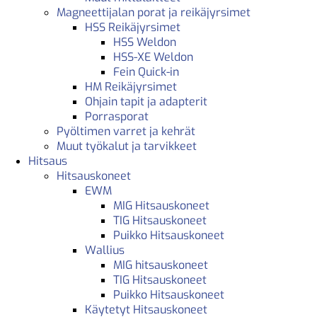
Magneettijalan porat ja reikäjyrsimet
HSS Reikäjyrsimet
HSS Weldon
HSS-XE Weldon
Fein Quick-in
HM Reikäjyrsimet
Ohjain tapit ja adapterit
Porrasporat
Pyöltimen varret ja kehrät
Muut työkalut ja tarvikkeet
Hitsaus
Hitsauskoneet
EWM
MIG Hitsauskoneet
TIG Hitsauskoneet
Puikko Hitsauskoneet
Wallius
MIG hitsauskoneet
TIG Hitsauskoneet
Puikko Hitsauskoneet
Käytetyt Hitsauskoneet