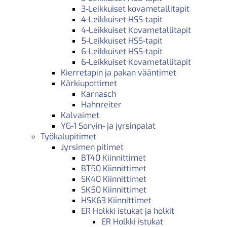
3-Leikkuiset kovametallitapit
4-Leikkuiset HSS-tapit
4-Leikkuiset Kovametallitapit
5-Leikkuiset HSS-tapit
6-Leikkuiset HSS-tapit
6-Leikkuiset Kovametallitapit
Kierretapin ja pakan vääntimet
Kärkiupottimet
Karnasch
Hahnreiter
Kalvaimet
YG-1 Sorvin- ja jyrsinpalat
Työkalupitimet
Jyrsimen pitimet
BT40 Kiinnittimet
BT50 Kiinnittimet
SK40 Kiinnittimet
SK50 Kiinnittimet
HSK63 Kiinnittimet
ER Holkki istukat ja holkit
ER Holkki istukat