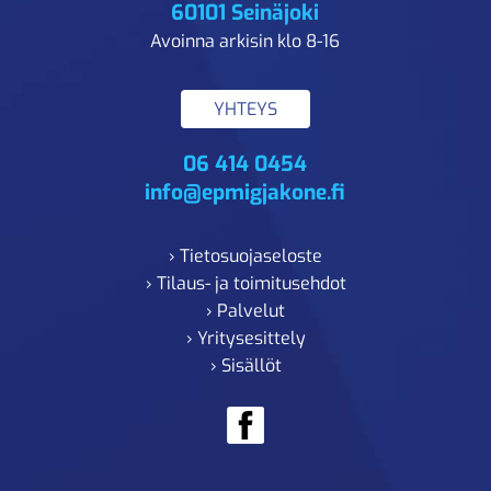
60101 Seinäjoki
Avoinna arkisin klo 8-16
YHTEYS
06 414 0454
info@epmigjakone.fi
› Tietosuojaseloste
› Tilaus- ja toimitusehdot
› Palvelut
› Yritysesittely
› Sisällöt