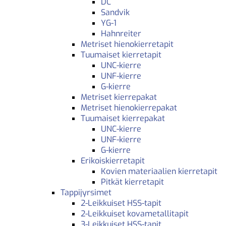
DC
Sandvik
YG-1
Hahnreiter
Metriset hienokierretapit
Tuumaiset kierretapit
UNC-kierre
UNF-kierre
G-kierre
Metriset kierrepakat
Metriset hienokierrepakat
Tuumaiset kierrepakat
UNC-kierre
UNF-kierre
G-kierre
Erikoiskierretapit
Kovien materiaalien kierretapit
Pitkät kierretapit
Tappijyrsimet
2-Leikkuiset HSS-tapit
2-Leikkuiset kovametallitapit
3-Leikkuiset HSS-tapit