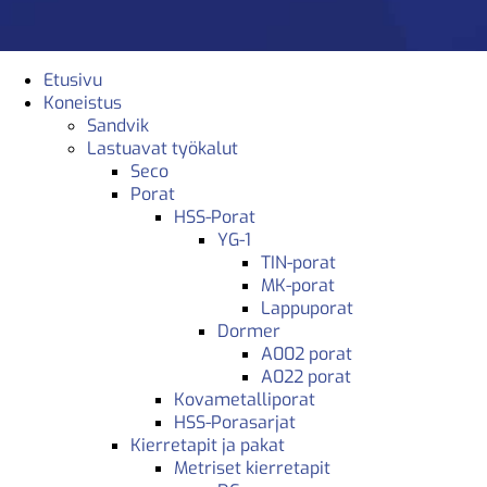
Etusivu
Koneistus
Sandvik
Lastuavat työkalut
Seco
Porat
HSS-Porat
YG-1
TIN-porat
MK-porat
Lappuporat
Dormer
A002 porat
A022 porat
Kovametalliporat
HSS-Porasarjat
Kierretapit ja pakat
Metriset kierretapit