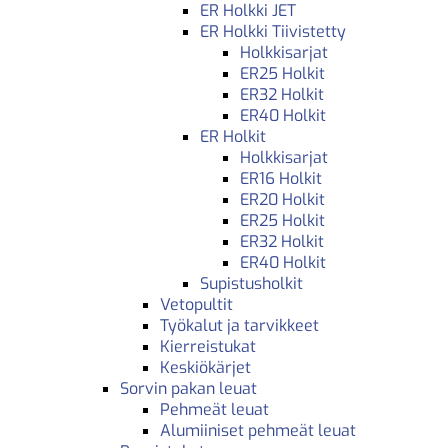
ER Holkki JET
ER Holkki Tiivistetty
Holkkisarjat
ER25 Holkit
ER32 Holkit
ER40 Holkit
ER Holkit
Holkkisarjat
ER16 Holkit
ER20 Holkit
ER25 Holkit
ER32 Holkit
ER40 Holkit
Supistusholkit
Vetopultit
Työkalut ja tarvikkeet
Kierreistukat
Keskiökärjet
Sorvin pakan leuat
Pehmeät leuat
Alumiiniset pehmeät leuat