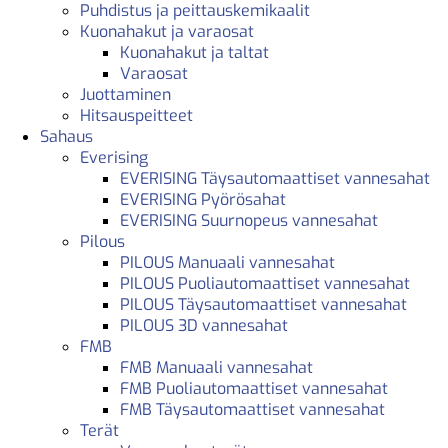
Puhdistus ja peittauskemikaalit
Kuonahakut ja varaosat
Kuonahakut ja taltat
Varaosat
Juottaminen
Hitsauspeitteet
Sahaus
Everising
EVERISING Täysautomaattiset vannesahat
EVERISING Pyörösahat
EVERISING Suurnopeus vannesahat
Pilous
PILOUS Manuaali vannesahat
PILOUS Puoliautomaattiset vannesahat
PILOUS Täysautomaattiset vannesahat
PILOUS 3D vannesahat
FMB
FMB Manuaali vannesahat
FMB Puoliautomaattiset vannesahat
FMB Täysautomaattiset vannesahat
Terät