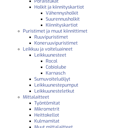
Poraistukat
Holkit ja kiinnityskartiot
Vähennysholkit
Suurennusholkit
Kiinnityskartiot
Puristimet ja muut kiinnittimet
Ruuvipuristimet
Koneruuvipuristimet
Leikkuu ja voiteluaineet
Leikkuunesteet
Rocol
Cobiolube
Karnasch
Sumuvoiteluöljyt
Leikkuunestepumput
Leikkuunesteletkut
Mittalaitteet
Työntömitat
Mikrometrit
Heittokellot
Kulmamitat
Muut mittalaitteet