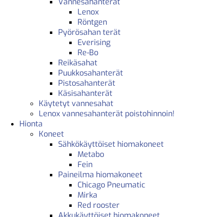
Vannesahanterät
Lenox
Röntgen
Pyörösahan terät
Everising
Re-Bo
Reikäsahat
Puukkosahanterät
Pistosahanterät
Käsisahanterät
Käytetyt vannesahat
Lenox vannesahanterät poistohinnoin!
Hionta
Koneet
Sähkökäyttöiset hiomakoneet
Metabo
Fein
Paineilma hiomakoneet
Chicago Pneumatic
Mirka
Red rooster
Akkukäyttöiset hiomakoneet