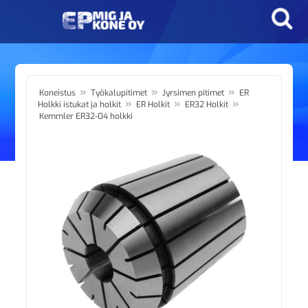
»
»
»
Koneistus
Työkalupitimet
Jyrsimen pitimet
ER
»
»
»
Holkki istukat ja holkit
ER Holkit
ER32 Holkit
Kemmler ER32-04 holkki