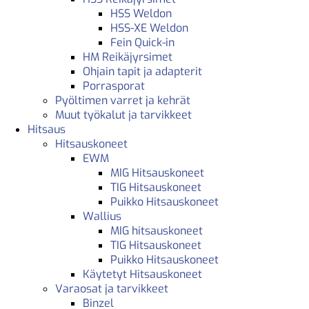
HSS Weldon
HSS-XE Weldon
Fein Quick-in
HM Reikäjyrsimet
Ohjain tapit ja adapterit
Porrasporat
Pyöltimen varret ja kehrät
Muut työkalut ja tarvikkeet
Hitsaus
Hitsauskoneet
EWM
MIG Hitsauskoneet
TIG Hitsauskoneet
Puikko Hitsauskoneet
Wallius
MIG hitsauskoneet
TIG Hitsauskoneet
Puikko Hitsauskoneet
Käytetyt Hitsauskoneet
Varaosat ja tarvikkeet
Binzel