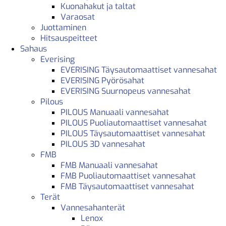
Kuonahakut ja taltat
Varaosat
Juottaminen
Hitsauspeitteet
Sahaus
Everising
EVERISING Täysautomaattiset vannesahat
EVERISING Pyörösahat
EVERISING Suurnopeus vannesahat
Pilous
PILOUS Manuaali vannesahat
PILOUS Puoliautomaattiset vannesahat
PILOUS Täysautomaattiset vannesahat
PILOUS 3D vannesahat
FMB
FMB Manuaali vannesahat
FMB Puoliautomaattiset vannesahat
FMB Täysautomaattiset vannesahat
Terät
Vannesahanterät
Lenox