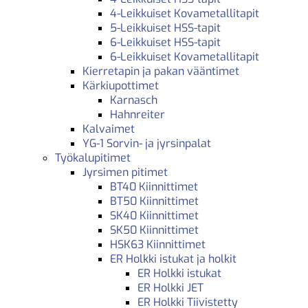
4-Leikkuiset Kovametallitapit
5-Leikkuiset HSS-tapit
6-Leikkuiset HSS-tapit
6-Leikkuiset Kovametallitapit
Kierretapin ja pakan vääntimet
Kärkiupottimet
Karnasch
Hahnreiter
Kalvaimet
YG-1 Sorvin- ja jyrsinpalat
Työkalupitimet
Jyrsimen pitimet
BT40 Kiinnittimet
BT50 Kiinnittimet
SK40 Kiinnittimet
SK50 Kiinnittimet
HSK63 Kiinnittimet
ER Holkki istukat ja holkit
ER Holkki istukat
ER Holkki JET
ER Holkki Tiivistetty