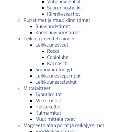
Vähennysholkit
Suurennusholkit
Kiinnityskartiot
Puristimet ja muut kiinnittimet
Ruuvipuristimet
Koneruuvipuristimet
Leikkuu ja voiteluaineet
Leikkuunesteet
Rocol
Cobiolube
Karnasch
Sumuvoiteluöljyt
Leikkuunestepumput
Leikkuunesteletkut
Mittalaitteet
Työntömitat
Mikrometrit
Heittokellot
Kulmamitat
Muut mittalaitteet
Magneettijalan porat ja reikäjyrsimet
HSS Reikäjyrsimet