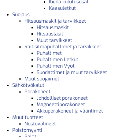
Ibeda kulutusosat
Kaasuletkut
Suojaus
Hitsausmaskit ja tarvikkeet
Hitsausmaskit
Hitsauslasit
Muut tarvikkeet
Raitisilmapuhaltimet ja tarvikkeet
Puhaltimet
Puhaltimen Letkut
Puhaltimen Vyöt
Suodattimet ja muut tarvikkeet
Muut suojaimet
Sähkötyökalut
Porakoneet
Johdolliset porakoneet
Magneettiporakoneet
Akkuporakoneet ja vääntimet
Muut tuotteet
Nostovälineet
Poistomyynti
Palat