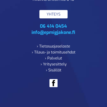
YHTEYS
06 414 0454
info@epmigjakone.fi
› Tietosuojaseloste
› Tilaus- ja toimitusehdot
› Palvelut
› Yritysesittely
› Sisällöt