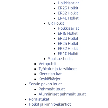
Holkkisarjat
ER25 Holkit
ER32 Holkit
ER40 Holkit
ER Holkit
Holkkisarjat
ER16 Holkit
ER20 Holkit
ER25 Holkit
ER32 Holkit
ER40 Holkit
Supistusholkit
Vetopultit
Työkalut ja tarvikkeet
Kierreistukat
Keskiökärjet
Sorvin pakan leuat
Pehmeät leuat
Alumiiniset pehmeät leuat
Poraistukat
Holkit ja kiinnityskartiot