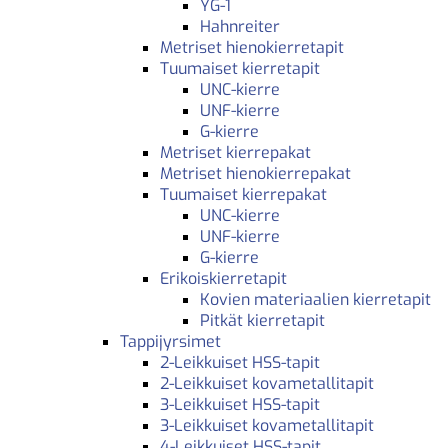
YG-1
Hahnreiter
Metriset hienokierretapit
Tuumaiset kierretapit
UNC-kierre
UNF-kierre
G-kierre
Metriset kierrepakat
Metriset hienokierrepakat
Tuumaiset kierrepakat
UNC-kierre
UNF-kierre
G-kierre
Erikoiskierretapit
Kovien materiaalien kierretapit
Pitkät kierretapit
Tappijyrsimet
2-Leikkuiset HSS-tapit
2-Leikkuiset kovametallitapit
3-Leikkuiset HSS-tapit
3-Leikkuiset kovametallitapit
4-Leikkuiset HSS-tapit