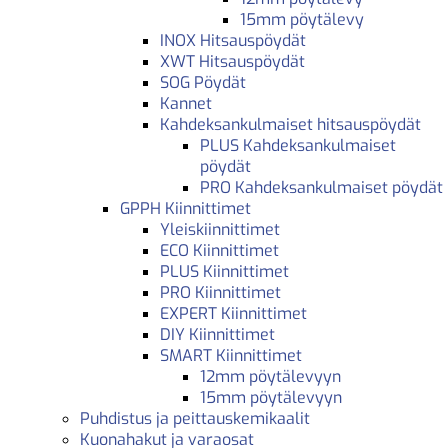
15mm pöytälevy
INOX Hitsauspöydät
XWT Hitsauspöydät
SOG Pöydät
Kannet
Kahdeksankulmaiset hitsauspöydät
PLUS Kahdeksankulmaiset
pöydät
PRO Kahdeksankulmaiset pöydät
GPPH Kiinnittimet
Yleiskiinnittimet
ECO Kiinnittimet
PLUS Kiinnittimet
PRO Kiinnittimet
EXPERT Kiinnittimet
DIY Kiinnittimet
SMART Kiinnittimet
12mm pöytälevyyn
15mm pöytälevyyn
Puhdistus ja peittauskemikaalit
Kuonahakut ja varaosat