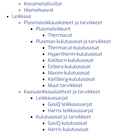
Kovametalliviilat
Hiomahuovat
Leikkaus
Plasmaleikkauskoneet ja tarvikkeet
Plasmaleikkurit
Thermacut
Plasman kulutusosat ja tarvikkeet
Thermacut-kulutusosat
Hypertherm-kulutusosat
Kaliburn-kulutusosat
Cebora-kulutusosat
Maxim-kulutusosat
Kjellberg-kulutusosat
Muut tarvikkeet
Kaasuleikkauslaitteet ja tarvikkeet
Leikkaussarjat
GasiQ leikkaussarjat
Harris leikkaussarjat
Kulutusosat ja tarvikkeet
GasiQ kulutusosat
Harris kulutusosat