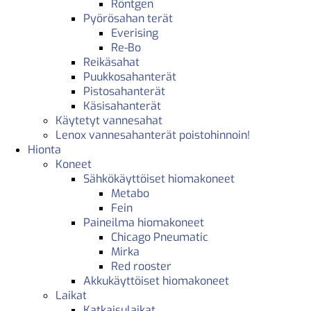
Röntgen
Pyörösahan terät
Everising
Re-Bo
Reikäsahat
Puukkosahanterät
Pistosahanterät
Käsisahanterät
Käytetyt vannesahat
Lenox vannesahanterät poistohinnoin!
Hionta
Koneet
Sähkökäyttöiset hiomakoneet
Metabo
Fein
Paineilma hiomakoneet
Chicago Pneumatic
Mirka
Red rooster
Akkukäyttöiset hiomakoneet
Laikat
Katkaisulaikat