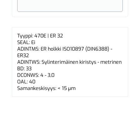
Tyyppi: 470E | ER 32
SEAL: Ei
ADINTMS: ER holkki ISO10897 (DIN6388) -
ER32
ADINTWS: Sylinterimäinen kiristys - metrinen
BD: 33
DCONWS: 4 - 3,0
OAL: 40
Samankeskisyys: < 15 µm