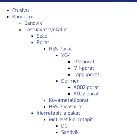
Etusivu
Koneistus
Sandvik
Lastuavat työkalut
Seco
Porat
HSS-Porat
YG-1
TIN-porat
MK-porat
Lappuporat
Dormer
A002 porat
A022 porat
Kovametalliporat
HSS-Porasarjat
Kierretapit ja pakat
Metriset kierretapit
DC
Sandvik