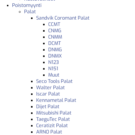
Poistomyynti
Palat
Sandvik Coromant Palat
CCMT
CNMG
CNMM
DCMT
DNMG
DNMX
N123
N151
Muut
Seco Tools Palat
Walter Palat
Iscar Palat
Kennametal Palat
Dijet Palat
Mitsubishi Palat
TaeguTec Palat
Ceratizit Palat
ARNO Palat