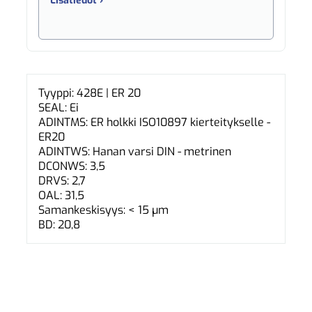
Lisätiedot ›
Tyyppi: 428E | ER 20
SEAL: Ei
ADINTMS: ER holkki ISO10897 kierteitykselle -
ER20
ADINTWS: Hanan varsi DIN - metrinen
DCONWS: 3,5
DRVS: 2,7
OAL: 31,5
Samankeskisyys: < 15 µm
BD: 20,8