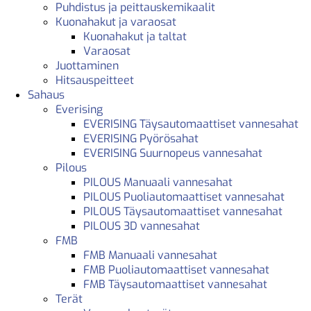
Puhdistus ja peittauskemikaalit
Kuonahakut ja varaosat
Kuonahakut ja taltat
Varaosat
Juottaminen
Hitsauspeitteet
Sahaus
Everising
EVERISING Täysautomaattiset vannesahat
EVERISING Pyörösahat
EVERISING Suurnopeus vannesahat
Pilous
PILOUS Manuaali vannesahat
PILOUS Puoliautomaattiset vannesahat
PILOUS Täysautomaattiset vannesahat
PILOUS 3D vannesahat
FMB
FMB Manuaali vannesahat
FMB Puoliautomaattiset vannesahat
FMB Täysautomaattiset vannesahat
Terät