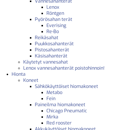
Vannesahanterät
Lenox
Röntgen
Pyörösahan terät
Everising
Re-Bo
Reikäsahat
Puukkosahanterät
Pistosahanterät
Käsisahanterät
Käytetyt vannesahat
Lenox vannesahanterät poistohinnoin!
Hionta
Koneet
Sähkökäyttöiset hiomakoneet
Metabo
Fein
Paineilma hiomakoneet
Chicago Pneumatic
Mirka
Red rooster
Akkukäyttöiset hiomakoneet