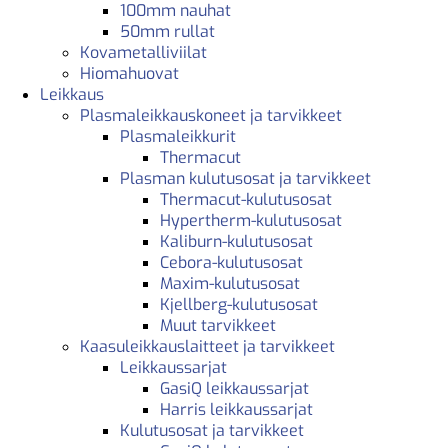
100mm nauhat
50mm rullat
Kovametalliviilat
Hiomahuovat
Leikkaus
Plasmaleikkauskoneet ja tarvikkeet
Plasmaleikkurit
Thermacut
Plasman kulutusosat ja tarvikkeet
Thermacut-kulutusosat
Hypertherm-kulutusosat
Kaliburn-kulutusosat
Cebora-kulutusosat
Maxim-kulutusosat
Kjellberg-kulutusosat
Muut tarvikkeet
Kaasuleikkauslaitteet ja tarvikkeet
Leikkaussarjat
GasiQ leikkaussarjat
Harris leikkaussarjat
Kulutusosat ja tarvikkeet