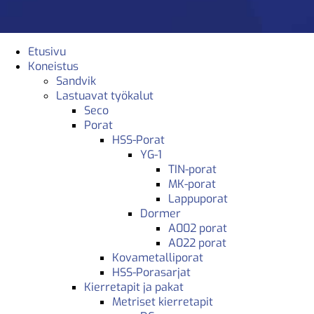
Etusivu
Koneistus
Sandvik
Lastuavat työkalut
Seco
Porat
HSS-Porat
YG-1
TIN-porat
MK-porat
Lappuporat
Dormer
A002 porat
A022 porat
Kovametalliporat
HSS-Porasarjat
Kierretapit ja pakat
Metriset kierretapit