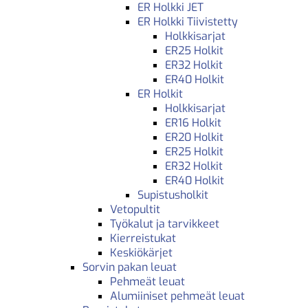
ER Holkki JET
ER Holkki Tiivistetty
Holkkisarjat
ER25 Holkit
ER32 Holkit
ER40 Holkit
ER Holkit
Holkkisarjat
ER16 Holkit
ER20 Holkit
ER25 Holkit
ER32 Holkit
ER40 Holkit
Supistusholkit
Vetopultit
Työkalut ja tarvikkeet
Kierreistukat
Keskiökärjet
Sorvin pakan leuat
Pehmeät leuat
Alumiiniset pehmeät leuat