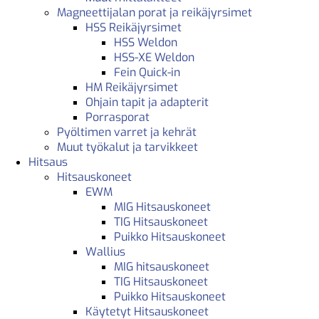
Magneettijalan porat ja reikäjyrsimet
HSS Reikäjyrsimet
HSS Weldon
HSS-XE Weldon
Fein Quick-in
HM Reikäjyrsimet
Ohjain tapit ja adapterit
Porrasporat
Pyöltimen varret ja kehrät
Muut työkalut ja tarvikkeet
Hitsaus
Hitsauskoneet
EWM
MIG Hitsauskoneet
TIG Hitsauskoneet
Puikko Hitsauskoneet
Wallius
MIG hitsauskoneet
TIG Hitsauskoneet
Puikko Hitsauskoneet
Käytetyt Hitsauskoneet