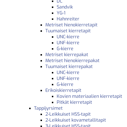
DC
Sandvik
YG-1
Hahnreiter
Metriset hienokierretapit
Tuumaiset kierretapit
UNC-kierre
UNF-kierre
G-kierre
Metriset kierrepakat
Metriset hienokierrepakat
Tuumaiset kierrepakat
UNC-kierre
UNF-kierre
G-kierre
Erikoiskierretapit
Kovien materiaalien kierretapit
Pitkät kierretapit
Tappijyrsimet
2-Leikkuiset HSS-tapit
2-Leikkuiset kovametallitapit
3-Leikkuiset HSS-tapit