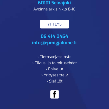
60101 Seinäjoki
Avoinna arkisin klo 8-16
YHTEYS
06 414 0454
info@epmigjakone.fi
› Tietosuojaseloste
› Tilaus- ja toimitusehdot
› Palvelut
› Yritysesittely
› Sisällöt