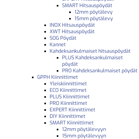
SMART Hitsauspöydät
12mm pöytälevy
15mm pöytälevy
INOX Hitsauspöydät
XWT Hitsauspöydät
SOG Pöydät
Kannet
Kahdeksankulmaiset hitsauspöydät
PLUS Kahdeksankulmaiset
pöydät
PRO Kahdeksankulmaiset pöydät
GPPH Kiinnittimet
Yleiskiinnittimet
ECO Kiinnittimet
PLUS Kiinnittimet
PRO Kiinnittimet
EXPERT Kiinnittimet
DIY Kiinnittimet
SMART Kiinnittimet
12mm pöytälevyyn
15mm pöytälevyyn