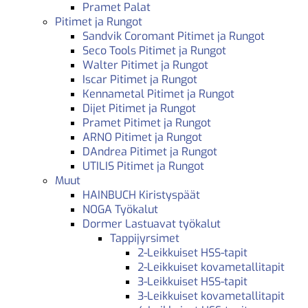
Pramet Palat
Pitimet ja Rungot
Sandvik Coromant Pitimet ja Rungot
Seco Tools Pitimet ja Rungot
Walter Pitimet ja Rungot
Iscar Pitimet ja Rungot
Kennametal Pitimet ja Rungot
Dijet Pitimet ja Rungot
Pramet Pitimet ja Rungot
ARNO Pitimet ja Rungot
DAndrea Pitimet ja Rungot
UTILIS Pitimet ja Rungot
Muut
HAINBUCH Kiristyspäät
NOGA Työkalut
Dormer Lastuavat työkalut
Tappijyrsimet
2-Leikkuiset HSS-tapit
2-Leikkuiset kovametallitapit
3-Leikkuiset HSS-tapit
3-Leikkuiset kovametallitapit