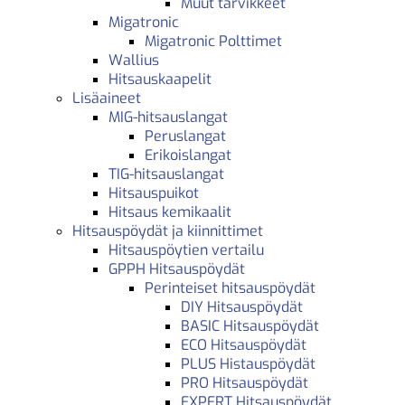
Muut tarvikkeet
Migatronic
Migatronic Polttimet
Wallius
Hitsauskaapelit
Lisäaineet
MIG-hitsauslangat
Peruslangat
Erikoislangat
TIG-hitsauslangat
Hitsauspuikot
Hitsaus kemikaalit
Hitsauspöydät ja kiinnittimet
Hitsauspöytien vertailu
GPPH Hitsauspöydät
Perinteiset hitsauspöydät
DIY Hitsauspöydät
BASIC Hitsauspöydät
ECO Hitsauspöydät
PLUS Histauspöydät
PRO Hitsauspöydät
EXPERT Hitsauspöydät