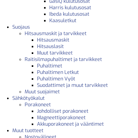
GasiQ kulutusosat
Harris kulutusosat
Ibeda kulutusosat
Kaasuletkut
Suojaus
Hitsausmaskit ja tarvikkeet
Hitsausmaskit
Hitsauslasit
Muut tarvikkeet
Raitisilmapuhaltimet ja tarvikkeet
Puhaltimet
Puhaltimen Letkut
Puhaltimen Vyöt
Suodattimet ja muut tarvikkeet
Muut suojaimet
Sähkötyökalut
Porakoneet
Johdolliset porakoneet
Magneettiporakoneet
Akkuporakoneet ja vääntimet
Muut tuotteet
Nostovälineet