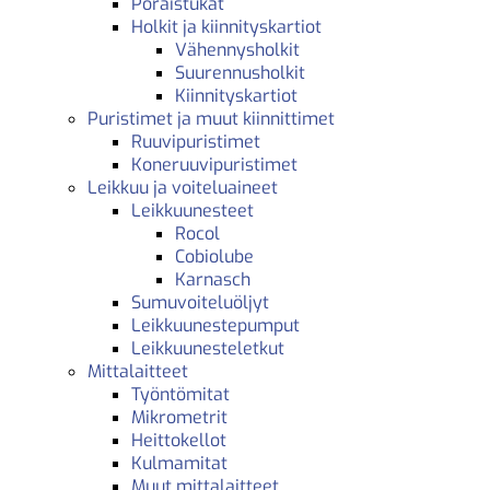
Poraistukat
Holkit ja kiinnityskartiot
Vähennysholkit
Suurennusholkit
Kiinnityskartiot
Puristimet ja muut kiinnittimet
Ruuvipuristimet
Koneruuvipuristimet
Leikkuu ja voiteluaineet
Leikkuunesteet
Rocol
Cobiolube
Karnasch
Sumuvoiteluöljyt
Leikkuunestepumput
Leikkuunesteletkut
Mittalaitteet
Työntömitat
Mikrometrit
Heittokellot
Kulmamitat
Muut mittalaitteet