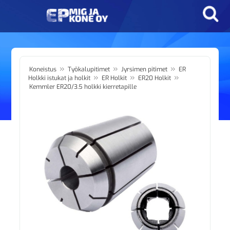
»
»
»
Koneistus
Työkalupitimet
Jyrsimen pitimet
ER
»
»
»
Holkki istukat ja holkit
ER Holkit
ER20 Holkit
Kemmler ER20/3.5 holkki kierretapille