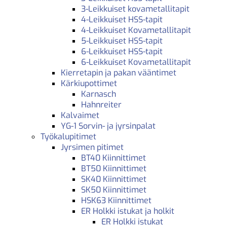
3-Leikkuiset kovametallitapit
4-Leikkuiset HSS-tapit
4-Leikkuiset Kovametallitapit
5-Leikkuiset HSS-tapit
6-Leikkuiset HSS-tapit
6-Leikkuiset Kovametallitapit
Kierretapin ja pakan vääntimet
Kärkiupottimet
Karnasch
Hahnreiter
Kalvaimet
YG-1 Sorvin- ja jyrsinpalat
Työkalupitimet
Jyrsimen pitimet
BT40 Kiinnittimet
BT50 Kiinnittimet
SK40 Kiinnittimet
SK50 Kiinnittimet
HSK63 Kiinnittimet
ER Holkki istukat ja holkit
ER Holkki istukat