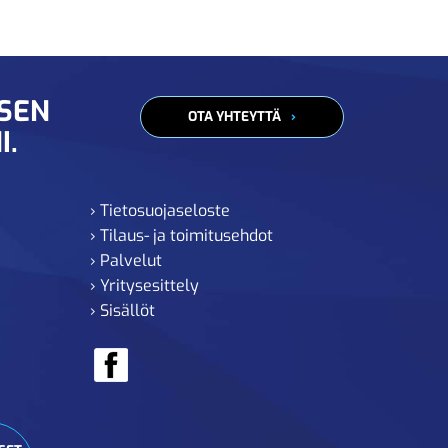
ISEN
OTA YHTEYTTÄ
I.
› Tietosuojaseloste
› Tilaus- ja toimitusehdot
› Palvelut
› Yritysesittely
› Sisällöt