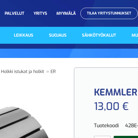
PALVELUT
YRITYS
MYYMÄLÄ
TILAA YRITYSTUNNUKSET
LEIKKAUS
SUOJAUS
SÄHKÖTYÖKALUT
MU
»
 Holkki istukat ja holkit
ER
KEMMLER 
13,00 €
Tuotekoodi
428E-