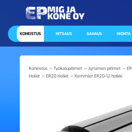
KONEISTUS
HITSAUS
SAHAUS
HIONTA
»
»
»
Koneistus
Työkalupitimet
Jyrsimen pitimet
ER
»
»
Holkit
ER20 Holkit
Kemmler ER20-12 holkki