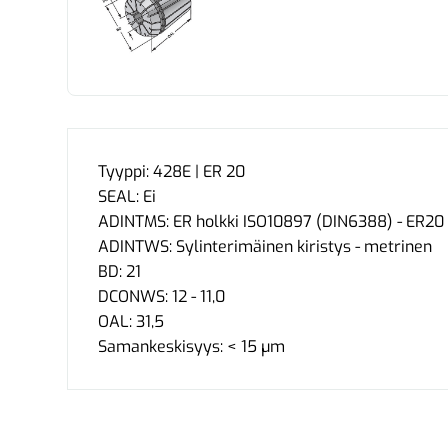
Tyyppi: 428E | ER 20
SEAL: Ei
ADINTMS: ER holkki ISO10897 (DIN6388) - ER20
ADINTWS: Sylinterimäinen kiristys - metrinen
BD: 21
DCONWS: 12 - 11,0
OAL: 31,5
Samankeskisyys: < 15 µm