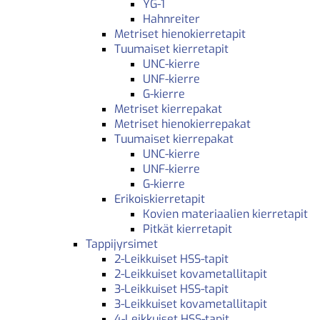
YG-1
Hahnreiter
Metriset hienokierretapit
Tuumaiset kierretapit
UNC-kierre
UNF-kierre
G-kierre
Metriset kierrepakat
Metriset hienokierrepakat
Tuumaiset kierrepakat
UNC-kierre
UNF-kierre
G-kierre
Erikoiskierretapit
Kovien materiaalien kierretapit
Pitkät kierretapit
Tappijyrsimet
2-Leikkuiset HSS-tapit
2-Leikkuiset kovametallitapit
3-Leikkuiset HSS-tapit
3-Leikkuiset kovametallitapit
4-Leikkuiset HSS-tapit