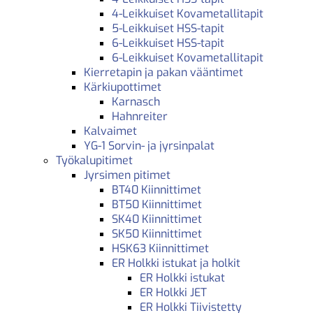
4-Leikkuiset Kovametallitapit
5-Leikkuiset HSS-tapit
6-Leikkuiset HSS-tapit
6-Leikkuiset Kovametallitapit
Kierretapin ja pakan vääntimet
Kärkiupottimet
Karnasch
Hahnreiter
Kalvaimet
YG-1 Sorvin- ja jyrsinpalat
Työkalupitimet
Jyrsimen pitimet
BT40 Kiinnittimet
BT50 Kiinnittimet
SK40 Kiinnittimet
SK50 Kiinnittimet
HSK63 Kiinnittimet
ER Holkki istukat ja holkit
ER Holkki istukat
ER Holkki JET
ER Holkki Tiivistetty