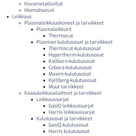
Kovametalliviilat
Hiomahuovat
Leikkaus
Plasmaleikkauskoneet ja tarvikkeet
Plasmaleikkurit
Thermacut
Plasman kulutusosat ja tarvikkeet
Thermacut-kulutusosat
Hypertherm-kulutusosat
Kaliburn-kulutusosat
Cebora-kulutusosat
Maxim-kulutusosat
Kjellberg-kulutusosat
Muut tarvikkeet
Kaasuleikkauslaitteet ja tarvikkeet
Leikkaussarjat
GasiQ leikkaussarjat
Harris leikkaussarjat
Kulutusosat ja tarvikkeet
GasiQ kulutusosat
Harris kulutusosat