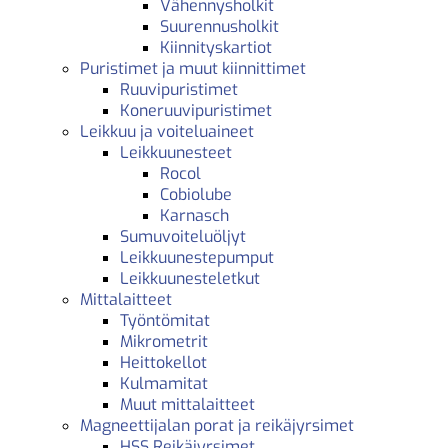
Vähennysholkit
Suurennusholkit
Kiinnityskartiot
Puristimet ja muut kiinnittimet
Ruuvipuristimet
Koneruuvipuristimet
Leikkuu ja voiteluaineet
Leikkuunesteet
Rocol
Cobiolube
Karnasch
Sumuvoiteluöljyt
Leikkuunestepumput
Leikkuunesteletkut
Mittalaitteet
Työntömitat
Mikrometrit
Heittokellot
Kulmamitat
Muut mittalaitteet
Magneettijalan porat ja reikäjyrsimet
HSS Reikäjyrsimet