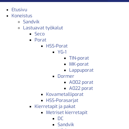
Etusivu
Koneistus
Sandvik
Lastuavat työkalut
Seco
Porat
HSS-Porat
YG-1
TIN-porat
MK-porat
Lappuporat
Dormer
A002 porat
A022 porat
Kovametalliporat
HSS-Porasarjat
Kierretapit ja pakat
Metriset kierretapit
DC
Sandvik