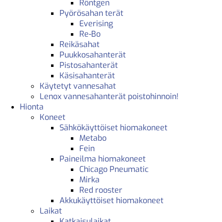
Röntgen
Pyörösahan terät
Everising
Re-Bo
Reikäsahat
Puukkosahanterät
Pistosahanterät
Käsisahanterät
Käytetyt vannesahat
Lenox vannesahanterät poistohinnoin!
Hionta
Koneet
Sähkökäyttöiset hiomakoneet
Metabo
Fein
Paineilma hiomakoneet
Chicago Pneumatic
Mirka
Red rooster
Akkukäyttöiset hiomakoneet
Laikat
Katkaisulaikat