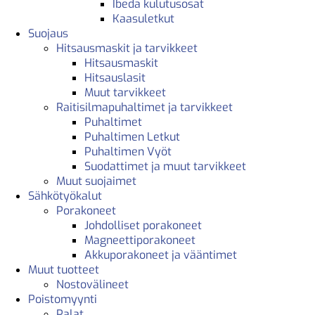
Ibeda kulutusosat
Kaasuletkut
Suojaus
Hitsausmaskit ja tarvikkeet
Hitsausmaskit
Hitsauslasit
Muut tarvikkeet
Raitisilmapuhaltimet ja tarvikkeet
Puhaltimet
Puhaltimen Letkut
Puhaltimen Vyöt
Suodattimet ja muut tarvikkeet
Muut suojaimet
Sähkötyökalut
Porakoneet
Johdolliset porakoneet
Magneettiporakoneet
Akkuporakoneet ja vääntimet
Muut tuotteet
Nostovälineet
Poistomyynti
Palat