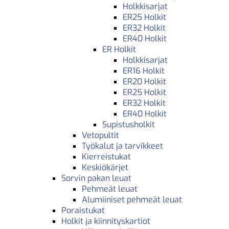
Holkkisarjat
ER25 Holkit
ER32 Holkit
ER40 Holkit
ER Holkit
Holkkisarjat
ER16 Holkit
ER20 Holkit
ER25 Holkit
ER32 Holkit
ER40 Holkit
Supistusholkit
Vetopultit
Työkalut ja tarvikkeet
Kierreistukat
Keskiökärjet
Sorvin pakan leuat
Pehmeät leuat
Alumiiniset pehmeät leuat
Poraistukat
Holkit ja kiinnityskartiot