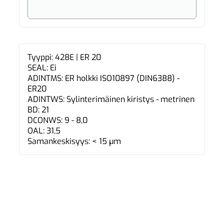
Tyyppi: 428E | ER 20
SEAL: Ei
ADINTMS: ER holkki ISO10897 (DIN6388) -
ER20
ADINTWS: Sylinterimäinen kiristys - metrinen
BD: 21
DCONWS: 9 - 8,0
OAL: 31,5
Samankeskisyys: < 15 µm