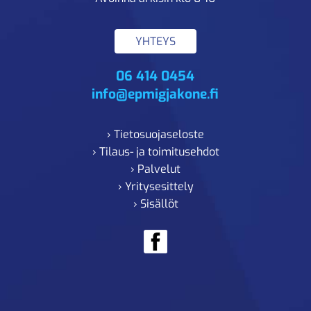
YHTEYS
06 414 0454
info@epmigjakone.fi
› Tietosuojaseloste
› Tilaus- ja toimitusehdot
› Palvelut
› Yritysesittely
› Sisällöt