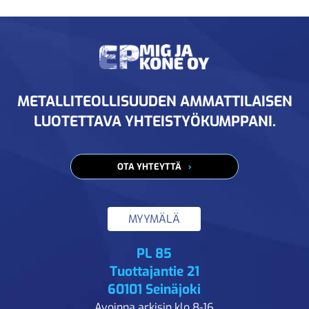
METALLITEOLLISUUDEN AMMATTILAISEN
LUOTETTAVA YHTEISTYÖKUMPPANI.
OTA YHTEYTTÄ
MYYMÄLÄ
PL 85
Tuottajantie 21
60101 Seinäjoki
Avoinna arkisin klo 8-16