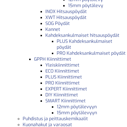
15mm pöytälevy
INOX Hitsauspöydät
XWT Hitsauspöydät
SOG Pöydät
Kannet
Kahdeksankulmaiset hitsauspöydät
PLUS Kahdeksankulmaiset
pöydät
PRO Kahdeksankulmaiset pöydät
GPPH Kiinnittimet
Yleiskiinnittimet
ECO Kiinnittimet
PLUS Kiinnittimet
PRO Kiinnittimet
EXPERT Kiinnittimet
DIY Kiinnittimet
SMART Kiinnittimet
12mm pöytälevyyn
15mm pöytälevyyn
Puhdistus ja peittauskemikaalit
Kuonahakut ja varaosat