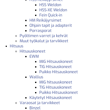
HSS Weldon
HSS-XE Weldon
Fein Quick-in
HM Reikäjyrsimet
Ohjain tapit ja adapterit
Porrasporat
Pyöltimen varret ja kehrät
Muut työkalut ja tarvikkeet
Hitsaus
Hitsauskoneet
EWM
MIG Hitsauskoneet
TIG Hitsauskoneet
Puikko Hitsauskoneet
Wallius
MIG hitsauskoneet
TIG Hitsauskoneet
Puikko Hitsauskoneet
Käytetyt Hitsauskoneet
Varaosat ja tarvikkeet
Binzel