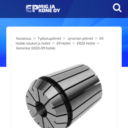
»
»
»
Koneistus
Työkalupitimet
Jyrsimen pitimet
ER
»
»
»
Holkki istukat ja holkit
ER Holkit
ER20 Holkit
Kemmler ER20-09 holkki