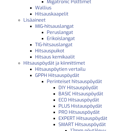
Migatronic Polttimet
Wallius
Hitsauskaapelit
Lisäaineet
MIG-hitsauslangat
Peruslangat
Erikoislangat
TIG-hitsauslangat
Hitsauspuikot
Hitsaus kemikaalit
Hitsauspöydät ja kiinnittimet
Hitsauspöytien vertailu
GPPH Hitsauspöydät
Perinteiset hitsauspöydät
DIY Hitsauspöydät
BASIC Hitsauspöydät
ECO Hitsauspöydät
PLUS Histauspöydät
PRO Hitsauspöydät
EXPERT Hitsauspöydät
SMART Hitsauspöydät
12mm pöytälevy