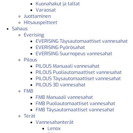
Kuonahakut ja taltat
Varaosat
Juottaminen
Hitsauspeitteet
Sahaus
Everising
EVERISING Täysautomaattiset vannesahat
EVERISING Pyörösahat
EVERISING Suurnopeus vannesahat
Pilous
PILOUS Manuaali vannesahat
PILOUS Puoliautomaattiset vannesahat
PILOUS Täysautomaattiset vannesahat
PILOUS 3D vannesahat
FMB
FMB Manuaali vannesahat
FMB Puoliautomaattiset vannesahat
FMB Täysautomaattiset vannesahat
Terät
Vannesahanterät
Lenox