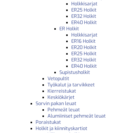
Holkkisarjat
ER25 Holkit
ER32 Holkit
ER40 Holkit
ER Holkit
Holkkisarjat
ER16 Holkit
ER20 Holkit
ER25 Holkit
ER32 Holkit
ER40 Holkit
Supistusholkit
Vetopultit
Työkalut ja tarvikkeet
Kierreistukat
Keskiökärjet
Sorvin pakan leuat
Pehmeät leuat
Alumiiniset pehmeät leuat
Poraistukat
Holkit ja kiinnityskartiot