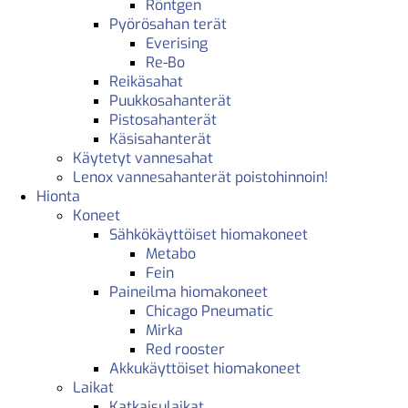
Röntgen
Pyörösahan terät
Everising
Re-Bo
Reikäsahat
Puukkosahanterät
Pistosahanterät
Käsisahanterät
Käytetyt vannesahat
Lenox vannesahanterät poistohinnoin!
Hionta
Koneet
Sähkökäyttöiset hiomakoneet
Metabo
Fein
Paineilma hiomakoneet
Chicago Pneumatic
Mirka
Red rooster
Akkukäyttöiset hiomakoneet
Laikat
Katkaisulaikat