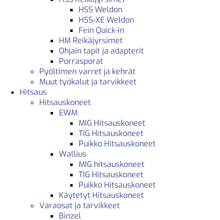
HSS Weldon
HSS-XE Weldon
Fein Quick-in
HM Reikäjyrsimet
Ohjain tapit ja adapterit
Porrasporat
Pyöltimen varret ja kehrät
Muut työkalut ja tarvikkeet
Hitsaus
Hitsauskoneet
EWM
MIG Hitsauskoneet
TIG Hitsauskoneet
Puikko Hitsauskoneet
Wallius
MIG hitsauskoneet
TIG Hitsauskoneet
Puikko Hitsauskoneet
Käytetyt Hitsauskoneet
Varaosat ja tarvikkeet
Binzel