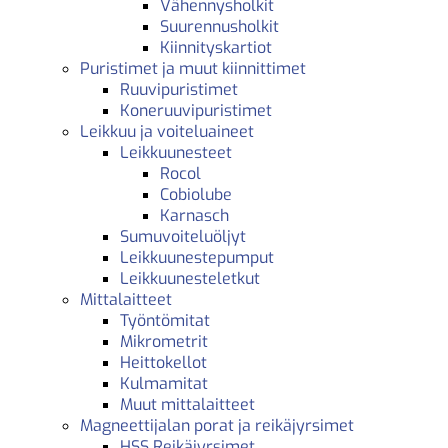
Vähennysholkit
Suurennusholkit
Kiinnityskartiot
Puristimet ja muut kiinnittimet
Ruuvipuristimet
Koneruuvipuristimet
Leikkuu ja voiteluaineet
Leikkuunesteet
Rocol
Cobiolube
Karnasch
Sumuvoiteluöljyt
Leikkuunestepumput
Leikkuunesteletkut
Mittalaitteet
Työntömitat
Mikrometrit
Heittokellot
Kulmamitat
Muut mittalaitteet
Magneettijalan porat ja reikäjyrsimet
HSS Reikäjyrsimet