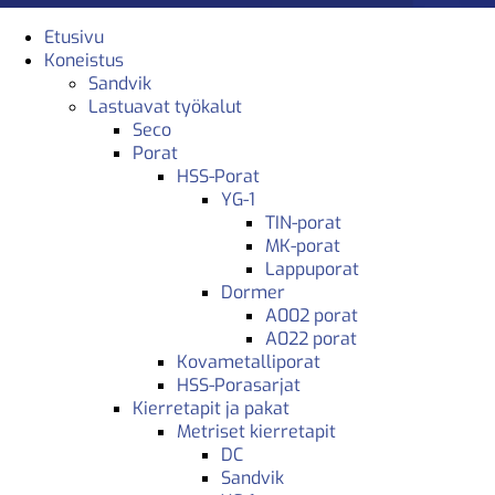
Etusivu
Koneistus
Sandvik
Lastuavat työkalut
Seco
Porat
HSS-Porat
YG-1
TIN-porat
MK-porat
Lappuporat
Dormer
A002 porat
A022 porat
Kovametalliporat
HSS-Porasarjat
Kierretapit ja pakat
Metriset kierretapit
DC
Sandvik