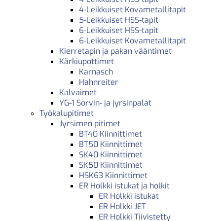
4-Leikkuiset Kovametallitapit
5-Leikkuiset HSS-tapit
6-Leikkuiset HSS-tapit
6-Leikkuiset Kovametallitapit
Kierretapin ja pakan vääntimet
Kärkiupottimet
Karnasch
Hahnreiter
Kalvaimet
YG-1 Sorvin- ja jyrsinpalat
Työkalupitimet
Jyrsimen pitimet
BT40 Kiinnittimet
BT50 Kiinnittimet
SK40 Kiinnittimet
SK50 Kiinnittimet
HSK63 Kiinnittimet
ER Holkki istukat ja holkit
ER Holkki istukat
ER Holkki JET
ER Holkki Tiivistetty