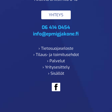
YHTEYS
06 414 0454
info@epmigjakone.fi
› Tietosuojaseloste
› Tilaus- ja toimitusehdot
› Palvelut
› Yritysesittely
› Sisällöt