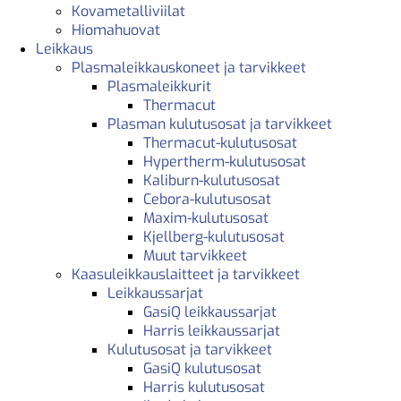
Kovametalliviilat
Hiomahuovat
Leikkaus
Plasmaleikkauskoneet ja tarvikkeet
Plasmaleikkurit
Thermacut
Plasman kulutusosat ja tarvikkeet
Thermacut-kulutusosat
Hypertherm-kulutusosat
Kaliburn-kulutusosat
Cebora-kulutusosat
Maxim-kulutusosat
Kjellberg-kulutusosat
Muut tarvikkeet
Kaasuleikkauslaitteet ja tarvikkeet
Leikkaussarjat
GasiQ leikkaussarjat
Harris leikkaussarjat
Kulutusosat ja tarvikkeet
GasiQ kulutusosat
Harris kulutusosat