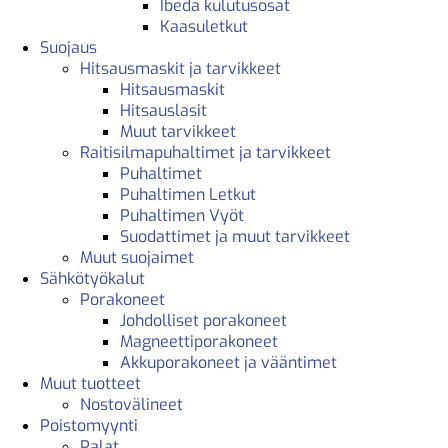
Ibeda kulutusosat
Kaasuletkut
Suojaus
Hitsausmaskit ja tarvikkeet
Hitsausmaskit
Hitsauslasit
Muut tarvikkeet
Raitisilmapuhaltimet ja tarvikkeet
Puhaltimet
Puhaltimen Letkut
Puhaltimen Vyöt
Suodattimet ja muut tarvikkeet
Muut suojaimet
Sähkötyökalut
Porakoneet
Johdolliset porakoneet
Magneettiporakoneet
Akkuporakoneet ja vääntimet
Muut tuotteet
Nostovälineet
Poistomyynti
Palat