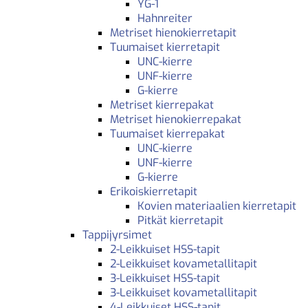
YG-1
Hahnreiter
Metriset hienokierretapit
Tuumaiset kierretapit
UNC-kierre
UNF-kierre
G-kierre
Metriset kierrepakat
Metriset hienokierrepakat
Tuumaiset kierrepakat
UNC-kierre
UNF-kierre
G-kierre
Erikoiskierretapit
Kovien materiaalien kierretapit
Pitkät kierretapit
Tappijyrsimet
2-Leikkuiset HSS-tapit
2-Leikkuiset kovametallitapit
3-Leikkuiset HSS-tapit
3-Leikkuiset kovametallitapit
4-Leikkuiset HSS-tapit