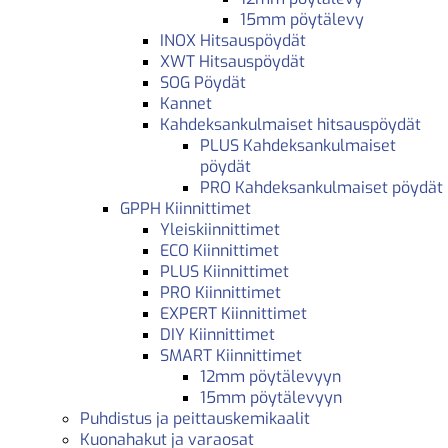
15mm pöytälevy
INOX Hitsauspöydät
XWT Hitsauspöydät
SOG Pöydät
Kannet
Kahdeksankulmaiset hitsauspöydät
PLUS Kahdeksankulmaiset
pöydät
PRO Kahdeksankulmaiset pöydät
GPPH Kiinnittimet
Yleiskiinnittimet
ECO Kiinnittimet
PLUS Kiinnittimet
PRO Kiinnittimet
EXPERT Kiinnittimet
DIY Kiinnittimet
SMART Kiinnittimet
12mm pöytälevyyn
15mm pöytälevyyn
Puhdistus ja peittauskemikaalit
Kuonahakut ja varaosat