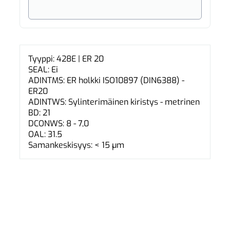
Tyyppi: 428E | ER 20
SEAL: Ei
ADINTMS: ER holkki ISO10897 (DIN6388) -
ER20
ADINTWS: Sylinterimäinen kiristys - metrinen
BD: 21
DCONWS: 8 - 7,0
OAL: 31.5
Samankeskisyys: < 15 µm