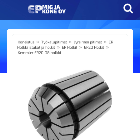
»
»
»
Koneistus
Työkalupitimet
Jyrsimen pitimet
ER
»
»
»
Holkki istukat ja holkit
ER Holkit
ER20 Holkit
Kemmler ER20-08 holkki