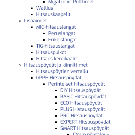
Migatronic Polttimet
Wallius
Hitsauskaapelit
Lisäaineet
MIG-hitsauslangat
Peruslangat
Erikoislangat
TIG-hitsauslangat
Hitsauspuikot
Hitsaus kemikaalit
Hitsauspöydät ja kiinnittimet
Hitsauspöytien vertailu
GPPH Hitsauspöydät
Perinteiset hitsauspöydät
DIY Hitsauspöydät
BASIC Hitsauspöydät
ECO Hitsauspöydät
PLUS Histauspöydät
PRO Hitsauspöydät
EXPERT Hitsauspöydät
SMART Hitsauspöydät
12mm pöytälevy