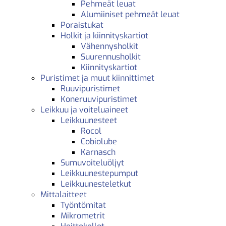
Pehmeät leuat
Alumiiniset pehmeät leuat
Poraistukat
Holkit ja kiinnityskartiot
Vähennysholkit
Suurennusholkit
Kiinnityskartiot
Puristimet ja muut kiinnittimet
Ruuvipuristimet
Koneruuvipuristimet
Leikkuu ja voiteluaineet
Leikkuunesteet
Rocol
Cobiolube
Karnasch
Sumuvoiteluöljyt
Leikkuunestepumput
Leikkuunesteletkut
Mittalaitteet
Työntömitat
Mikrometrit