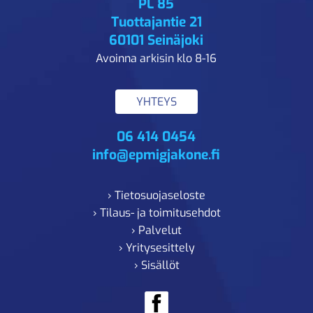
PL 85
Tuottajantie 21
60101 Seinäjoki
Avoinna arkisin klo 8-16
YHTEYS
06 414 0454
info@epmigjakone.fi
› Tietosuojaseloste
› Tilaus- ja toimitusehdot
› Palvelut
› Yritysesittely
› Sisällöt