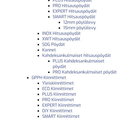
PLUS Histauspöydät
PRO Hitsauspöydät
EXPERT Hitsauspöydät
SMART Hitsauspöydät
12mm pöytälevy
15mm pöytälevy
INOX Hitsauspöydät
XWT Hitsauspöydät
SOG Pöydät
Kannet
Kahdeksankulmaiset hitsauspöydät
PLUS Kahdeksankulmaiset
pöydät
PRO Kahdeksankulmaiset pöydät
GPPH Kiinnittimet
Yleiskiinnittimet
ECO Kiinnittimet
PLUS Kiinnittimet
PRO Kiinnittimet
EXPERT Kiinnittimet
DIY Kiinnittimet
SMART Kiinnittimet