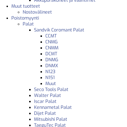
Akkuporakoneet ja vääntimet
Muut tuotteet
Nostovälineet
Poistomyynti
Palat
Sandvik Coromant Palat
CCMT
CNMG
CNMM
DCMT
DNMG
DNMX
N123
N151
Muut
Seco Tools Palat
Walter Palat
Iscar Palat
Kennametal Palat
Dijet Palat
Mitsubishi Palat
TaeguTec Palat