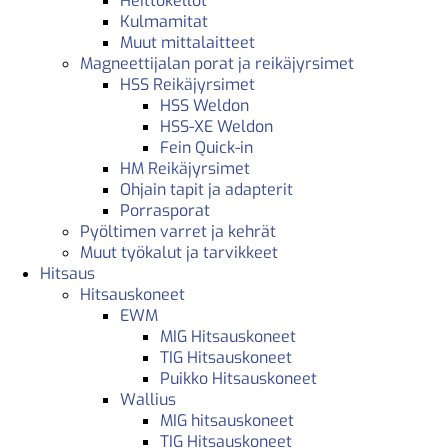
Heittokellot
Kulmamitat
Muut mittalaitteet
Magneettijalan porat ja reikäjyrsimet
HSS Reikäjyrsimet
HSS Weldon
HSS-XE Weldon
Fein Quick-in
HM Reikäjyrsimet
Ohjain tapit ja adapterit
Porrasporat
Pyöltimen varret ja kehrät
Muut työkalut ja tarvikkeet
Hitsaus
Hitsauskoneet
EWM
MIG Hitsauskoneet
TIG Hitsauskoneet
Puikko Hitsauskoneet
Wallius
MIG hitsauskoneet
TIG Hitsauskoneet