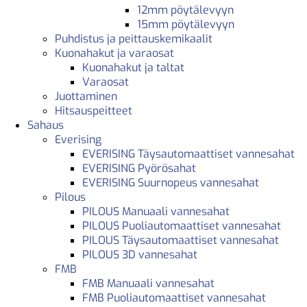
12mm pöytälevyyn
15mm pöytälevyyn
Puhdistus ja peittauskemikaalit
Kuonahakut ja varaosat
Kuonahakut ja taltat
Varaosat
Juottaminen
Hitsauspeitteet
Sahaus
Everising
EVERISING Täysautomaattiset vannesahat
EVERISING Pyörösahat
EVERISING Suurnopeus vannesahat
Pilous
PILOUS Manuaali vannesahat
PILOUS Puoliautomaattiset vannesahat
PILOUS Täysautomaattiset vannesahat
PILOUS 3D vannesahat
FMB
FMB Manuaali vannesahat
FMB Puoliautomaattiset vannesahat