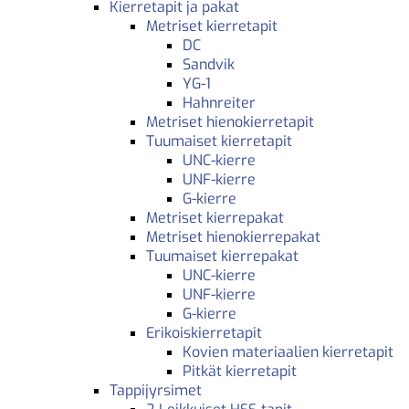
Kierretapit ja pakat
Metriset kierretapit
DC
Sandvik
YG-1
Hahnreiter
Metriset hienokierretapit
Tuumaiset kierretapit
UNC-kierre
UNF-kierre
G-kierre
Metriset kierrepakat
Metriset hienokierrepakat
Tuumaiset kierrepakat
UNC-kierre
UNF-kierre
G-kierre
Erikoiskierretapit
Kovien materiaalien kierretapit
Pitkät kierretapit
Tappijyrsimet