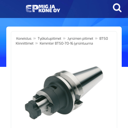
»
»
»
Koneistus
Työkalupitimet
Jyrsimen pitimet
BT50
»
Kiinnittimet
Kemmler BT50-70-16 jyrsintuurna