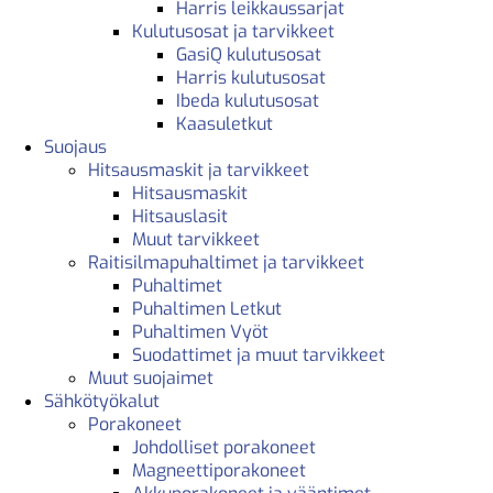
Harris leikkaussarjat
Kulutusosat ja tarvikkeet
GasiQ kulutusosat
Harris kulutusosat
Ibeda kulutusosat
Kaasuletkut
Suojaus
Hitsausmaskit ja tarvikkeet
Hitsausmaskit
Hitsauslasit
Muut tarvikkeet
Raitisilmapuhaltimet ja tarvikkeet
Puhaltimet
Puhaltimen Letkut
Puhaltimen Vyöt
Suodattimet ja muut tarvikkeet
Muut suojaimet
Sähkötyökalut
Porakoneet
Johdolliset porakoneet
Magneettiporakoneet