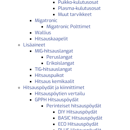
Puikko-kulutusosat
Plasma-kulutusosat
Muut tarvikkeet
Migatronic
Migatronic Polttimet
Wallius
Hitsauskaapelit
Lisäaineet
MIG-hitsauslangat
Peruslangat
Erikoislangat
TIG-hitsauslangat
Hitsauspuikot
Hitsaus kemikaalit
Hitsauspöydät ja kiinnittimet
Hitsauspöytien vertailu
GPPH Hitsauspöydät
Perinteiset hitsauspöydät
DIY Hitsauspöydät
BASIC Hitsauspöydät
ECO Hitsauspöydät