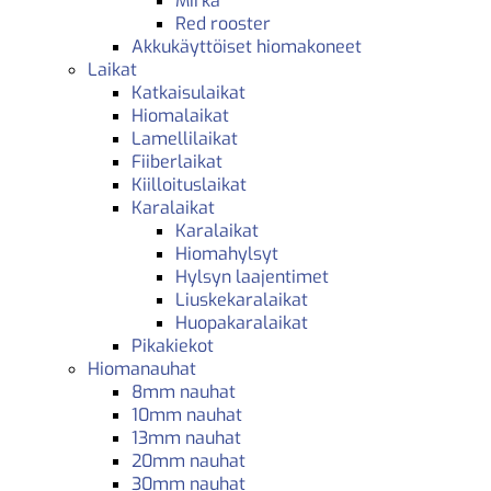
Mirka
Red rooster
Akkukäyttöiset hiomakoneet
Laikat
Katkaisulaikat
Hiomalaikat
Lamellilaikat
Fiiberlaikat
Kiilloituslaikat
Karalaikat
Karalaikat
Hiomahylsyt
Hylsyn laajentimet
Liuskekaralaikat
Huopakaralaikat
Pikakiekot
Hiomanauhat
8mm nauhat
10mm nauhat
13mm nauhat
20mm nauhat
30mm nauhat