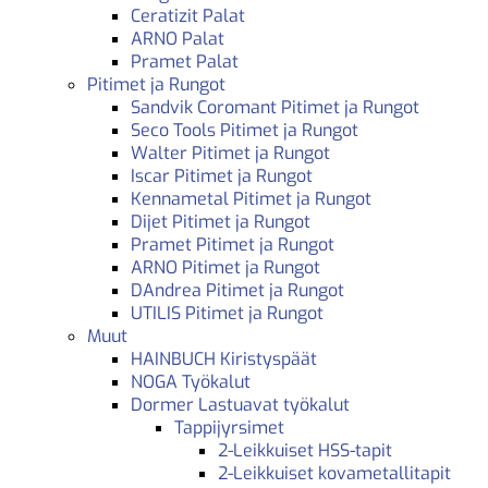
Ceratizit Palat
ARNO Palat
Pramet Palat
Pitimet ja Rungot
Sandvik Coromant Pitimet ja Rungot
Seco Tools Pitimet ja Rungot
Walter Pitimet ja Rungot
Iscar Pitimet ja Rungot
Kennametal Pitimet ja Rungot
Dijet Pitimet ja Rungot
Pramet Pitimet ja Rungot
ARNO Pitimet ja Rungot
DAndrea Pitimet ja Rungot
UTILIS Pitimet ja Rungot
Muut
HAINBUCH Kiristyspäät
NOGA Työkalut
Dormer Lastuavat työkalut
Tappijyrsimet
2-Leikkuiset HSS-tapit
2-Leikkuiset kovametallitapit