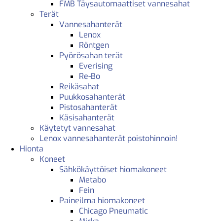
FMB Täysautomaattiset vannesahat
Terät
Vannesahanterät
Lenox
Röntgen
Pyörösahan terät
Everising
Re-Bo
Reikäsahat
Puukkosahanterät
Pistosahanterät
Käsisahanterät
Käytetyt vannesahat
Lenox vannesahanterät poistohinnoin!
Hionta
Koneet
Sähkökäyttöiset hiomakoneet
Metabo
Fein
Paineilma hiomakoneet
Chicago Pneumatic