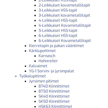
2-Leikkuiset HSS-tapit
2-Leikkuiset kovametallitapit
3-Leikkuiset HSS-tapit
3-Leikkuiset kovametallitapit
4-Leikkuiset HSS-tapit
4-Leikkuiset Kovametallitapit
5-Leikkuiset HSS-tapit
6-Leikkuiset HSS-tapit
6-Leikkuiset Kovametallitapit
Kierretapin ja pakan vääntimet
Kärkiupottimet
Karnasch
Hahnreiter
Kalvaimet
YG-1 Sorvin- ja jyrsinpalat
Työkalupitimet
Jyrsimen pitimet
BT40 Kiinnittimet
BT50 Kiinnittimet
SK40 Kiinnittimet
SK50 Kiinnittimet
HSK63 Kiinnittimet