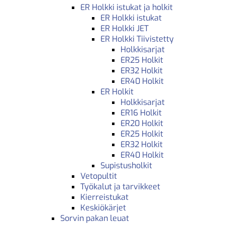
ER Holkki istukat ja holkit
ER Holkki istukat
ER Holkki JET
ER Holkki Tiivistetty
Holkkisarjat
ER25 Holkit
ER32 Holkit
ER40 Holkit
ER Holkit
Holkkisarjat
ER16 Holkit
ER20 Holkit
ER25 Holkit
ER32 Holkit
ER40 Holkit
Supistusholkit
Vetopultit
Työkalut ja tarvikkeet
Kierreistukat
Keskiökärjet
Sorvin pakan leuat