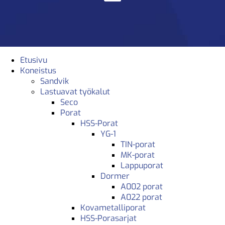
Etusivu
Koneistus
Sandvik
Lastuavat työkalut
Seco
Porat
HSS-Porat
YG-1
TIN-porat
MK-porat
Lappuporat
Dormer
A002 porat
A022 porat
Kovametalliporat
HSS-Porasarjat