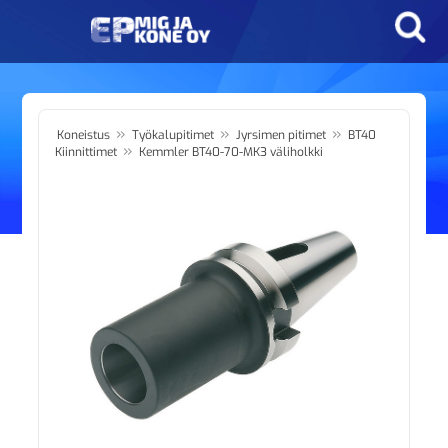
»
»
»
Koneistus
Työkalupitimet
Jyrsimen pitimet
BT40
»
Kiinnittimet
Kemmler BT40-70-MK3 väliholkki