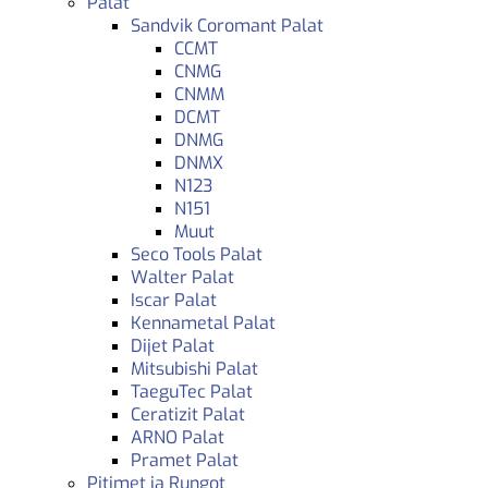
Palat
Sandvik Coromant Palat
CCMT
CNMG
CNMM
DCMT
DNMG
DNMX
N123
N151
Muut
Seco Tools Palat
Walter Palat
Iscar Palat
Kennametal Palat
Dijet Palat
Mitsubishi Palat
TaeguTec Palat
Ceratizit Palat
ARNO Palat
Pramet Palat
Pitimet ja Rungot