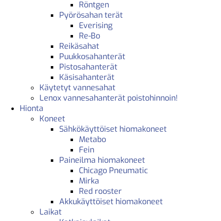
Röntgen
Pyörösahan terät
Everising
Re-Bo
Reikäsahat
Puukkosahanterät
Pistosahanterät
Käsisahanterät
Käytetyt vannesahat
Lenox vannesahanterät poistohinnoin!
Hionta
Koneet
Sähkökäyttöiset hiomakoneet
Metabo
Fein
Paineilma hiomakoneet
Chicago Pneumatic
Mirka
Red rooster
Akkukäyttöiset hiomakoneet
Laikat