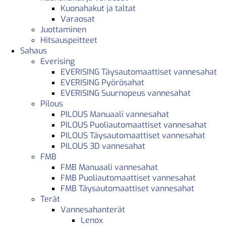
Kuonahakut ja taltat
Varaosat
Juottaminen
Hitsauspeitteet
Sahaus
Everising
EVERISING Täysautomaattiset vannesahat
EVERISING Pyörösahat
EVERISING Suurnopeus vannesahat
Pilous
PILOUS Manuaali vannesahat
PILOUS Puoliautomaattiset vannesahat
PILOUS Täysautomaattiset vannesahat
PILOUS 3D vannesahat
FMB
FMB Manuaali vannesahat
FMB Puoliautomaattiset vannesahat
FMB Täysautomaattiset vannesahat
Terät
Vannesahanterät
Lenox