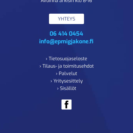
Avoinna arkisin klo 8-16
YHTEYS
06 414 0454
info@epmigjakone.fi
› Tietosuojaseloste
› Tilaus- ja toimitusehdot
› Palvelut
› Yritysesittely
› Sisällöt