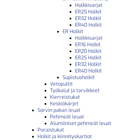
Holkkisarjat
ER25 Holkit
ER32 Holkit
ER40 Holkit
ER Holkit
Holkkisarjat
ER16 Holkit
ER20 Holkit
ER25 Holkit
ER32 Holkit
ER40 Holkit
Supistusholkit
Vetopultit
Työkalut ja tarvikkeet
Kierreistukat
Keskiökärjet
Sorvin pakan leuat
Pehmeät leuat
Alumiiniset pehmeät leuat
Poraistukat
Holkit ja kiinnityskartiot