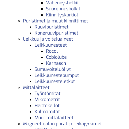
Vähennysholkit
Suurennusholkit
Kiinnityskartiot
Puristimet ja muut kiinnittimet
Ruuvipuristimet
Koneruuvipuristimet
Leikkuu ja voiteluaineet
Leikkuunesteet
Rocol
Cobiolube
Karnasch
Sumuvoiteluöljyt
Leikkuunestepumput
Leikkuunesteletkut
Mittalaitteet
Työntömitat
Mikrometrit
Heittokellot
Kulmamitat
Muut mittalaitteet
Magneettijalan porat ja reikäjyrsimet