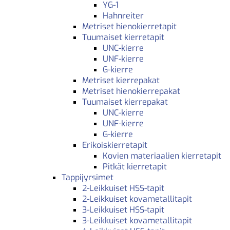
YG-1
Hahnreiter
Metriset hienokierretapit
Tuumaiset kierretapit
UNC-kierre
UNF-kierre
G-kierre
Metriset kierrepakat
Metriset hienokierrepakat
Tuumaiset kierrepakat
UNC-kierre
UNF-kierre
G-kierre
Erikoiskierretapit
Kovien materiaalien kierretapit
Pitkät kierretapit
Tappijyrsimet
2-Leikkuiset HSS-tapit
2-Leikkuiset kovametallitapit
3-Leikkuiset HSS-tapit
3-Leikkuiset kovametallitapit