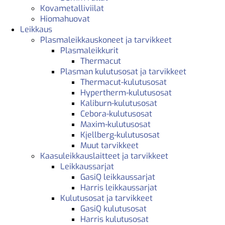
Kovametalliviilat
Hiomahuovat
Leikkaus
Plasmaleikkauskoneet ja tarvikkeet
Plasmaleikkurit
Thermacut
Plasman kulutusosat ja tarvikkeet
Thermacut-kulutusosat
Hypertherm-kulutusosat
Kaliburn-kulutusosat
Cebora-kulutusosat
Maxim-kulutusosat
Kjellberg-kulutusosat
Muut tarvikkeet
Kaasuleikkauslaitteet ja tarvikkeet
Leikkaussarjat
GasiQ leikkaussarjat
Harris leikkaussarjat
Kulutusosat ja tarvikkeet
GasiQ kulutusosat
Harris kulutusosat