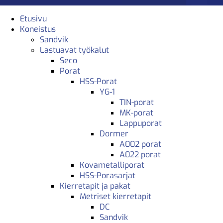
Etusivu
Koneistus
Sandvik
Lastuavat työkalut
Seco
Porat
HSS-Porat
YG-1
TIN-porat
MK-porat
Lappuporat
Dormer
A002 porat
A022 porat
Kovametalliporat
HSS-Porasarjat
Kierretapit ja pakat
Metriset kierretapit
DC
Sandvik