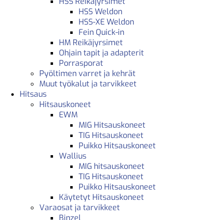
HSS Reikäjyrsimet
HSS Weldon
HSS-XE Weldon
Fein Quick-in
HM Reikäjyrsimet
Ohjain tapit ja adapterit
Porrasporat
Pyöltimen varret ja kehrät
Muut työkalut ja tarvikkeet
Hitsaus
Hitsauskoneet
EWM
MIG Hitsauskoneet
TIG Hitsauskoneet
Puikko Hitsauskoneet
Wallius
MIG hitsauskoneet
TIG Hitsauskoneet
Puikko Hitsauskoneet
Käytetyt Hitsauskoneet
Varaosat ja tarvikkeet
Binzel