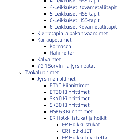
4-Leikkuiset HSS-tapit
4-Leikkuiset Kovametallitapit
5-Leikkuiset HSS-tapit
6-Leikkuiset HSS-tapit
6-Leikkuiset Kovametallitapit
Kierretapin ja pakan vääntimet
Kärkiupottimet
Karnasch
Hahnreiter
Kalvaimet
YG-1 Sorvin- ja jyrsinpalat
Työkalupitimet
Jyrsimen pitimet
BT40 Kiinnittimet
BT50 Kiinnittimet
SK40 Kiinnittimet
SK50 Kiinnittimet
HSK63 Kiinnittimet
ER Holkki istukat ja holkit
ER Holkki istukat
ER Holkki JET
ER Holkki Tiivistetty