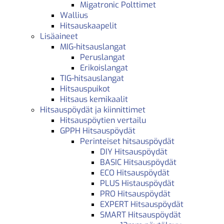
Migatronic Polttimet
Wallius
Hitsauskaapelit
Lisäaineet
MIG-hitsauslangat
Peruslangat
Erikoislangat
TIG-hitsauslangat
Hitsauspuikot
Hitsaus kemikaalit
Hitsauspöydät ja kiinnittimet
Hitsauspöytien vertailu
GPPH Hitsauspöydät
Perinteiset hitsauspöydät
DIY Hitsauspöydät
BASIC Hitsauspöydät
ECO Hitsauspöydät
PLUS Histauspöydät
PRO Hitsauspöydät
EXPERT Hitsauspöydät
SMART Hitsauspöydät