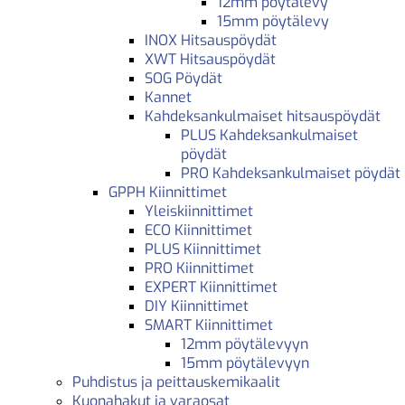
12mm pöytälevy
15mm pöytälevy
INOX Hitsauspöydät
XWT Hitsauspöydät
SOG Pöydät
Kannet
Kahdeksankulmaiset hitsauspöydät
PLUS Kahdeksankulmaiset
pöydät
PRO Kahdeksankulmaiset pöydät
GPPH Kiinnittimet
Yleiskiinnittimet
ECO Kiinnittimet
PLUS Kiinnittimet
PRO Kiinnittimet
EXPERT Kiinnittimet
DIY Kiinnittimet
SMART Kiinnittimet
12mm pöytälevyyn
15mm pöytälevyyn
Puhdistus ja peittauskemikaalit
Kuonahakut ja varaosat