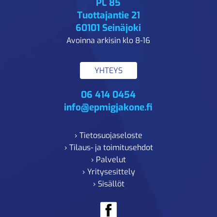
PL 85
Tuottajantie 21
60101 Seinäjoki
Avoinna arkisin klo 8-16
YHTEYS
06 414 0454
info@epmigjakone.fi
› Tietosuojaseloste
› Tilaus- ja toimitusehdot
› Palvelut
› Yritysesittely
› Sisällöt