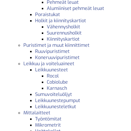
Pehmeät leuat
Alumiiniset pehmeät leuat
Poraistukat
Holkit ja kiinnityskartiot
Vähennysholkit
Suurennusholkit
Kiinnityskartiot
Puristimet ja muut kiinnittimet
Ruuvipuristimet
Koneruuvipuristimet
Leikkuu ja voiteluaineet
Leikkuunesteet
Rocol
Cobiolube
Karnasch
Sumuvoiteluöljyt
Leikkuunestepumput
Leikkuunesteletkut
Mittalaitteet
Työntömitat
Mikrometrit