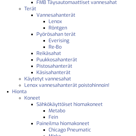
FMB Täysautomaattiset vannesahat
Terät
Vannesahanterät
Lenox
Röntgen
Pyörösahan terät
Everising
Re-Bo
Reikäsahat
Puukkosahanterät
Pistosahanterät
Käsisahanterät
Käytetyt vannesahat
Lenox vannesahanterät poistohinnoin!
Hionta
Koneet
Sähkökäyttöiset hiomakoneet
Metabo
Fein
Paineilma hiomakoneet
Chicago Pneumatic