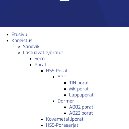
Etusivu
Koneistus
Sandvik
Lastuavat työkalut
Seco
Porat
HSS-Porat
YG-1
TIN-porat
MK-porat
Lappuporat
Dormer
A002 porat
A022 porat
Kovametalliporat
HSS-Porasarjat