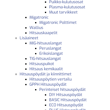
Puikko-kulutusosat
Plasma-kulutusosat
Muut tarvikkeet
Migatronic
Migatronic Polttimet
Wallius
Hitsauskaapelit
Lisäaineet
MIG-hitsauslangat
Peruslangat
Erikoislangat
TIG-hitsauslangat
Hitsauspuikot
Hitsaus kemikaalit
Hitsauspöydät ja kiinnittimet
Hitsauspöytien vertailu
GPPH Hitsauspöydät
Perinteiset hitsauspöydät
DIY Hitsauspöydät
BASIC Hitsauspöydät
ECO Hitsauspöydät