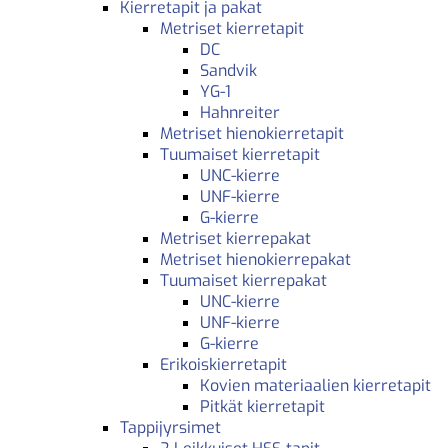
Kierretapit ja pakat
Metriset kierretapit
DC
Sandvik
YG-1
Hahnreiter
Metriset hienokierretapit
Tuumaiset kierretapit
UNC-kierre
UNF-kierre
G-kierre
Metriset kierrepakat
Metriset hienokierrepakat
Tuumaiset kierrepakat
UNC-kierre
UNF-kierre
G-kierre
Erikoiskierretapit
Kovien materiaalien kierretapit
Pitkät kierretapit
Tappijyrsimet