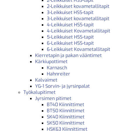
2-Leikkuiset HSS-tapit
2-Leikkuiset kovametallitapit
3-Leikkuiset HSS-tapit
3-Leikkuiset kovametallitapit
4-Leikkuiset HSS-tapit
4-Leikkuiset Kovametallitapit
5-Leikkuiset HSS-tapit
6-Leikkuiset HSS-tapit
6-Leikkuiset Kovametallitapit
Kierretapin ja pakan vääntimet
Kärkiupottimet
Karnasch
Hahnreiter
Kalvaimet
YG-1 Sorvin- ja jyrsinpalat
Työkalupitimet
Jyrsimen pitimet
BT40 Kiinnittimet
BT50 Kiinnittimet
SK40 Kiinnittimet
SK50 Kiinnittimet
HSK63 Kiinnittimet