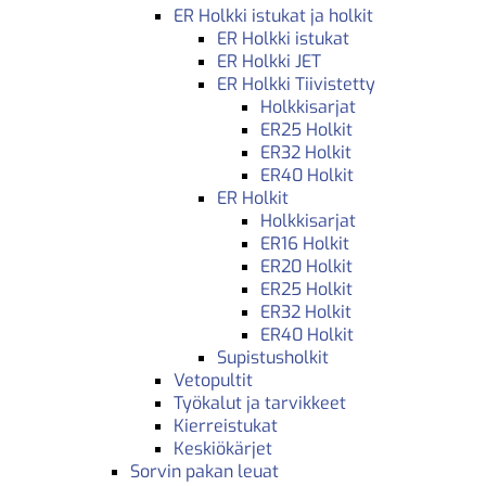
ER Holkki istukat ja holkit
ER Holkki istukat
ER Holkki JET
ER Holkki Tiivistetty
Holkkisarjat
ER25 Holkit
ER32 Holkit
ER40 Holkit
ER Holkit
Holkkisarjat
ER16 Holkit
ER20 Holkit
ER25 Holkit
ER32 Holkit
ER40 Holkit
Supistusholkit
Vetopultit
Työkalut ja tarvikkeet
Kierreistukat
Keskiökärjet
Sorvin pakan leuat