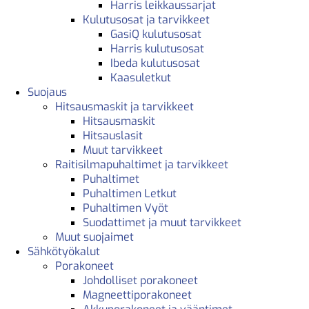
Harris leikkaussarjat
Kulutusosat ja tarvikkeet
GasiQ kulutusosat
Harris kulutusosat
Ibeda kulutusosat
Kaasuletkut
Suojaus
Hitsausmaskit ja tarvikkeet
Hitsausmaskit
Hitsauslasit
Muut tarvikkeet
Raitisilmapuhaltimet ja tarvikkeet
Puhaltimet
Puhaltimen Letkut
Puhaltimen Vyöt
Suodattimet ja muut tarvikkeet
Muut suojaimet
Sähkötyökalut
Porakoneet
Johdolliset porakoneet
Magneettiporakoneet