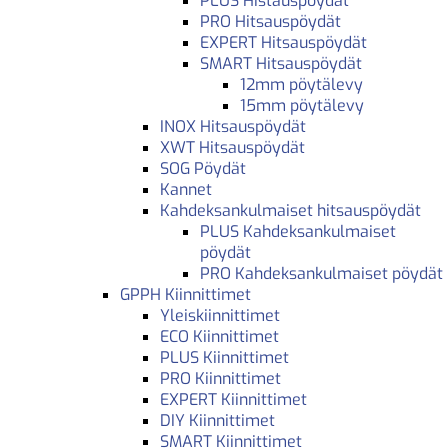
PLUS Histauspöydät
PRO Hitsauspöydät
EXPERT Hitsauspöydät
SMART Hitsauspöydät
12mm pöytälevy
15mm pöytälevy
INOX Hitsauspöydät
XWT Hitsauspöydät
SOG Pöydät
Kannet
Kahdeksankulmaiset hitsauspöydät
PLUS Kahdeksankulmaiset
pöydät
PRO Kahdeksankulmaiset pöydät
GPPH Kiinnittimet
Yleiskiinnittimet
ECO Kiinnittimet
PLUS Kiinnittimet
PRO Kiinnittimet
EXPERT Kiinnittimet
DIY Kiinnittimet
SMART Kiinnittimet