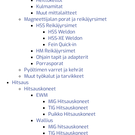
Heittokellot
Kulmamitat
Muut mittalaitteet
Magneettijalan porat ja reikäjyrsimet
HSS Reikäjyrsimet
HSS Weldon
HSS-XE Weldon
Fein Quick-in
HM Reikäjyrsimet
Ohjain tapit ja adapterit
Porrasporat
Pyöltimen varret ja kehrät
Muut työkalut ja tarvikkeet
Hitsaus
Hitsauskoneet
EWM
MIG Hitsauskoneet
TIG Hitsauskoneet
Puikko Hitsauskoneet
Wallius
MIG hitsauskoneet
TIG Hitsauskoneet