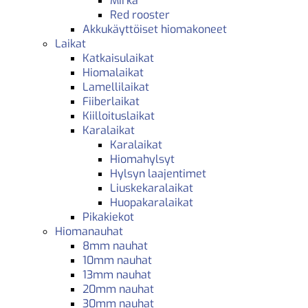
Mirka
Red rooster
Akkukäyttöiset hiomakoneet
Laikat
Katkaisulaikat
Hiomalaikat
Lamellilaikat
Fiiberlaikat
Kiilloituslaikat
Karalaikat
Karalaikat
Hiomahylsyt
Hylsyn laajentimet
Liuskekaralaikat
Huopakaralaikat
Pikakiekot
Hiomanauhat
8mm nauhat
10mm nauhat
13mm nauhat
20mm nauhat
30mm nauhat