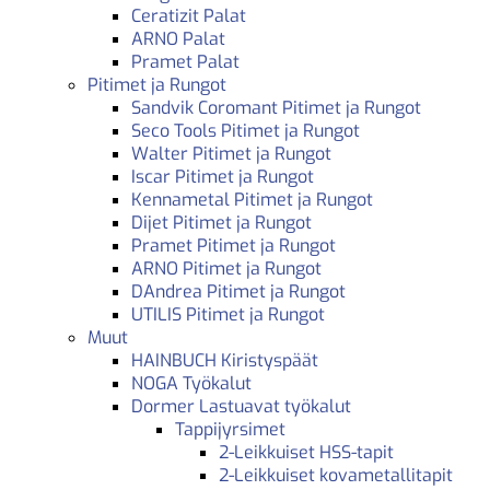
Ceratizit Palat
ARNO Palat
Pramet Palat
Pitimet ja Rungot
Sandvik Coromant Pitimet ja Rungot
Seco Tools Pitimet ja Rungot
Walter Pitimet ja Rungot
Iscar Pitimet ja Rungot
Kennametal Pitimet ja Rungot
Dijet Pitimet ja Rungot
Pramet Pitimet ja Rungot
ARNO Pitimet ja Rungot
DAndrea Pitimet ja Rungot
UTILIS Pitimet ja Rungot
Muut
HAINBUCH Kiristyspäät
NOGA Työkalut
Dormer Lastuavat työkalut
Tappijyrsimet
2-Leikkuiset HSS-tapit
2-Leikkuiset kovametallitapit