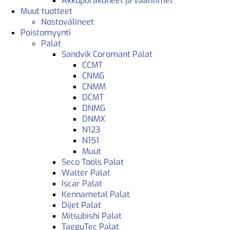
Akkuporakoneet ja vääntimet
Muut tuotteet
Nostovälineet
Poistomyynti
Palat
Sandvik Coromant Palat
CCMT
CNMG
CNMM
DCMT
DNMG
DNMX
N123
N151
Muut
Seco Tools Palat
Walter Palat
Iscar Palat
Kennametal Palat
Dijet Palat
Mitsubishi Palat
TaeguTec Palat