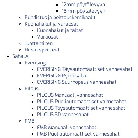
12mm pöytälevyyn
15mm pöytälevyyn
Puhdistus ja peittauskemikaalit
Kuonahakut ja varaosat
Kuonahakut ja taltat
Varaosat
Juottaminen
Hitsauspeitteet
Sahaus
Everising
EVERISING Täysautomaattiset vannesahat
EVERISING Pyörösahat
EVERISING Suurnopeus vannesahat
Pilous
PILOUS Manuaali vannesahat
PILOUS Puoliautomaattiset vannesahat
PILOUS Täysautomaattiset vannesahat
PILOUS 3D vannesahat
FMB
FMB Manuaali vannesahat
FMB Puoliautomaattiset vannesahat