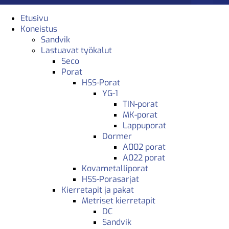
Etusivu
Koneistus
Sandvik
Lastuavat työkalut
Seco
Porat
HSS-Porat
YG-1
TIN-porat
MK-porat
Lappuporat
Dormer
A002 porat
A022 porat
Kovametalliporat
HSS-Porasarjat
Kierretapit ja pakat
Metriset kierretapit
DC
Sandvik