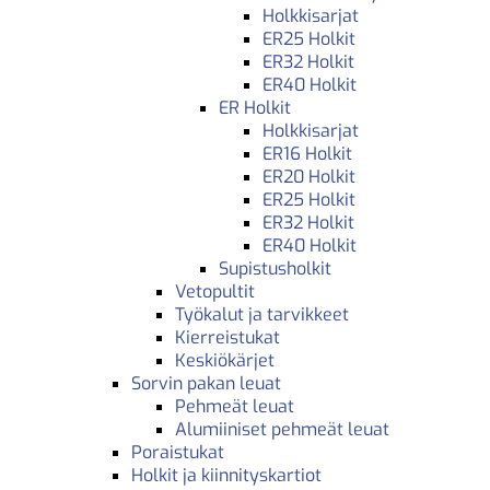
Holkkisarjat
ER25 Holkit
ER32 Holkit
ER40 Holkit
ER Holkit
Holkkisarjat
ER16 Holkit
ER20 Holkit
ER25 Holkit
ER32 Holkit
ER40 Holkit
Supistusholkit
Vetopultit
Työkalut ja tarvikkeet
Kierreistukat
Keskiökärjet
Sorvin pakan leuat
Pehmeät leuat
Alumiiniset pehmeät leuat
Poraistukat
Holkit ja kiinnityskartiot