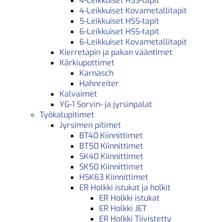
4-Leikkuiset HSS-tapit
4-Leikkuiset Kovametallitapit
5-Leikkuiset HSS-tapit
6-Leikkuiset HSS-tapit
6-Leikkuiset Kovametallitapit
Kierretapin ja pakan vääntimet
Kärkiupottimet
Karnasch
Hahnreiter
Kalvaimet
YG-1 Sorvin- ja jyrsinpalat
Työkalupitimet
Jyrsimen pitimet
BT40 Kiinnittimet
BT50 Kiinnittimet
SK40 Kiinnittimet
SK50 Kiinnittimet
HSK63 Kiinnittimet
ER Holkki istukat ja holkit
ER Holkki istukat
ER Holkki JET
ER Holkki Tiivistetty