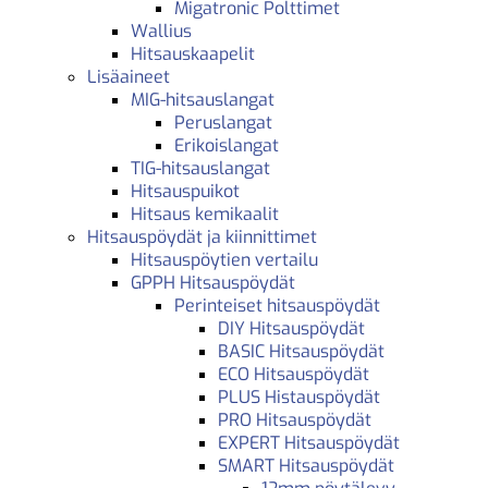
Migatronic Polttimet
Wallius
Hitsauskaapelit
Lisäaineet
MIG-hitsauslangat
Peruslangat
Erikoislangat
TIG-hitsauslangat
Hitsauspuikot
Hitsaus kemikaalit
Hitsauspöydät ja kiinnittimet
Hitsauspöytien vertailu
GPPH Hitsauspöydät
Perinteiset hitsauspöydät
DIY Hitsauspöydät
BASIC Hitsauspöydät
ECO Hitsauspöydät
PLUS Histauspöydät
PRO Hitsauspöydät
EXPERT Hitsauspöydät
SMART Hitsauspöydät