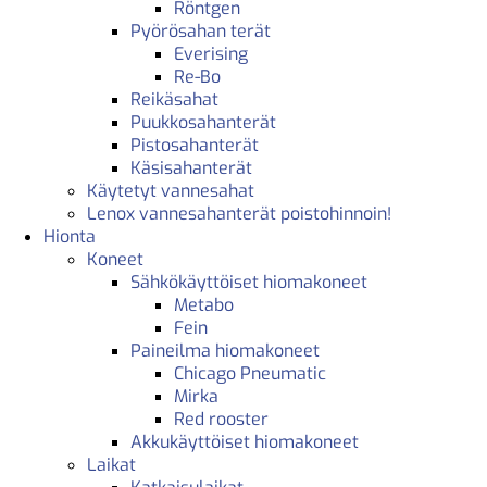
Röntgen
Pyörösahan terät
Everising
Re-Bo
Reikäsahat
Puukkosahanterät
Pistosahanterät
Käsisahanterät
Käytetyt vannesahat
Lenox vannesahanterät poistohinnoin!
Hionta
Koneet
Sähkökäyttöiset hiomakoneet
Metabo
Fein
Paineilma hiomakoneet
Chicago Pneumatic
Mirka
Red rooster
Akkukäyttöiset hiomakoneet
Laikat