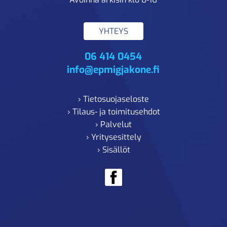
YHTEYS
06 414 0454
info@epmigjakone.fi
› Tietosuojaseloste
› Tilaus- ja toimitusehdot
› Palvelut
› Yritysesittely
› Sisällöt