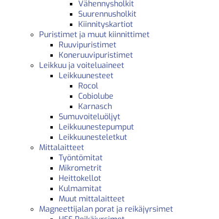
Vähennysholkit
Suurennusholkit
Kiinnityskartiot
Puristimet ja muut kiinnittimet
Ruuvipuristimet
Koneruuvipuristimet
Leikkuu ja voiteluaineet
Leikkuunesteet
Rocol
Cobiolube
Karnasch
Sumuvoiteluöljyt
Leikkuunestepumput
Leikkuunesteletkut
Mittalaitteet
Työntömitat
Mikrometrit
Heittokellot
Kulmamitat
Muut mittalaitteet
Magneettijalan porat ja reikäjyrsimet