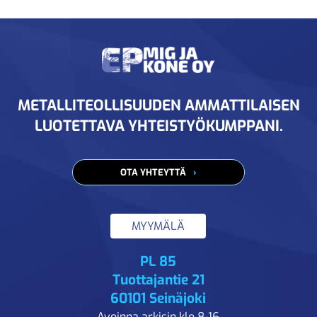
METALLITEOLLISUUDEN AMMATTILAISEN
LUOTETTAVA YHTEISTYÖKUMPPANI.
OTA YHTEYTTÄ
MYYMÄLÄ
PL 85
Tuottajantie 21
60101 Seinäjoki
Avoinna arkisin klo 8-16