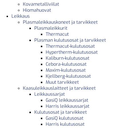
Kovametalliviilat
Hiomahuovat
Leikkaus
Plasmaleikkauskoneet ja tarvikkeet
Plasmaleikkurit
Thermacut
Plasman kulutusosat ja tarvikkeet
Thermacut-kulutusosat
Hypertherm-kulutusosat
Kaliburn-kulutusosat
Cebora-kulutusosat
Maxim-kulutusosat
Kjellberg-kulutusosat
Muut tarvikkeet
Kaasuleikkauslaitteet ja tarvikkeet
Leikkaussarjat
GasiQ leikkaussarjat
Harris leikkaussarjat
Kulutusosat ja tarvikkeet
GasiQ kulutusosat
Harris kulutusosat