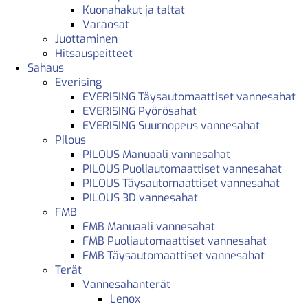
Kuonahakut ja taltat
Varaosat
Juottaminen
Hitsauspeitteet
Sahaus
Everising
EVERISING Täysautomaattiset vannesahat
EVERISING Pyörösahat
EVERISING Suurnopeus vannesahat
Pilous
PILOUS Manuaali vannesahat
PILOUS Puoliautomaattiset vannesahat
PILOUS Täysautomaattiset vannesahat
PILOUS 3D vannesahat
FMB
FMB Manuaali vannesahat
FMB Puoliautomaattiset vannesahat
FMB Täysautomaattiset vannesahat
Terät
Vannesahanterät
Lenox