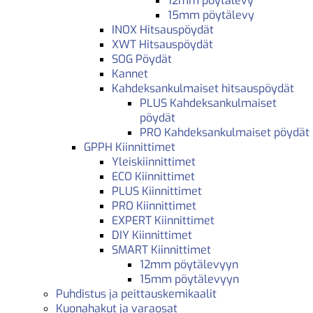
12mm pöytälevy
15mm pöytälevy
INOX Hitsauspöydät
XWT Hitsauspöydät
SOG Pöydät
Kannet
Kahdeksankulmaiset hitsauspöydät
PLUS Kahdeksankulmaiset
pöydät
PRO Kahdeksankulmaiset pöydät
GPPH Kiinnittimet
Yleiskiinnittimet
ECO Kiinnittimet
PLUS Kiinnittimet
PRO Kiinnittimet
EXPERT Kiinnittimet
DIY Kiinnittimet
SMART Kiinnittimet
12mm pöytälevyyn
15mm pöytälevyyn
Puhdistus ja peittauskemikaalit
Kuonahakut ja varaosat