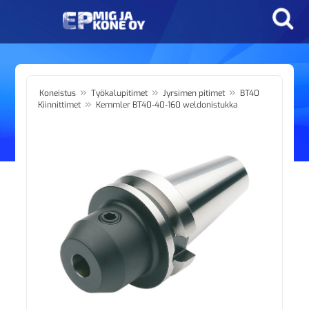
»
»
»
Koneistus
Työkalupitimet
Jyrsimen pitimet
BT40
»
Kiinnittimet
Kemmler BT40-40-160 weldonistukka