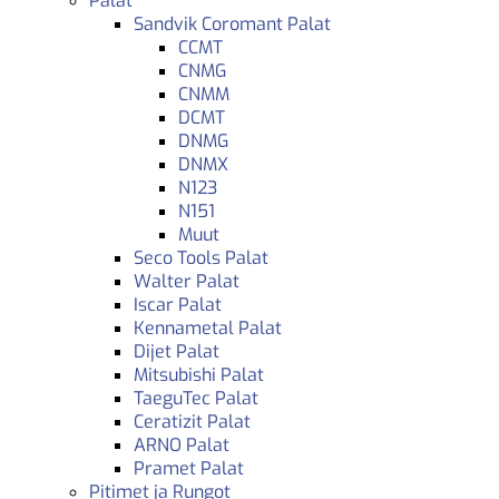
Palat
Sandvik Coromant Palat
CCMT
CNMG
CNMM
DCMT
DNMG
DNMX
N123
N151
Muut
Seco Tools Palat
Walter Palat
Iscar Palat
Kennametal Palat
Dijet Palat
Mitsubishi Palat
TaeguTec Palat
Ceratizit Palat
ARNO Palat
Pramet Palat
Pitimet ja Rungot