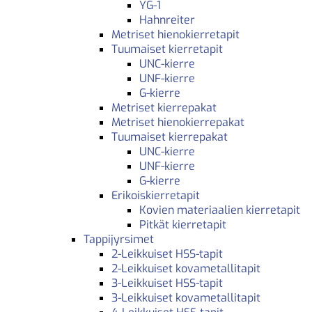
YG-1
Hahnreiter
Metriset hienokierretapit
Tuumaiset kierretapit
UNC-kierre
UNF-kierre
G-kierre
Metriset kierrepakat
Metriset hienokierrepakat
Tuumaiset kierrepakat
UNC-kierre
UNF-kierre
G-kierre
Erikoiskierretapit
Kovien materiaalien kierretapit
Pitkät kierretapit
Tappijyrsimet
2-Leikkuiset HSS-tapit
2-Leikkuiset kovametallitapit
3-Leikkuiset HSS-tapit
3-Leikkuiset kovametallitapit