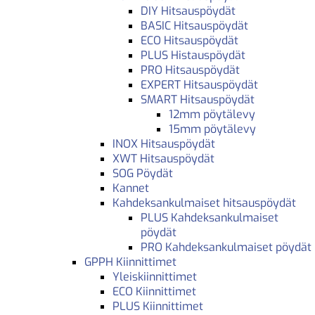
DIY Hitsauspöydät
BASIC Hitsauspöydät
ECO Hitsauspöydät
PLUS Histauspöydät
PRO Hitsauspöydät
EXPERT Hitsauspöydät
SMART Hitsauspöydät
12mm pöytälevy
15mm pöytälevy
INOX Hitsauspöydät
XWT Hitsauspöydät
SOG Pöydät
Kannet
Kahdeksankulmaiset hitsauspöydät
PLUS Kahdeksankulmaiset
pöydät
PRO Kahdeksankulmaiset pöydät
GPPH Kiinnittimet
Yleiskiinnittimet
ECO Kiinnittimet
PLUS Kiinnittimet