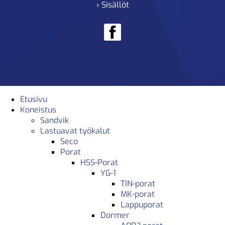
› Sisällöt
Etusivu
Koneistus
Sandvik
Lastuavat työkalut
Seco
Porat
HSS-Porat
YG-1
TIN-porat
MK-porat
Lappuporat
Dormer