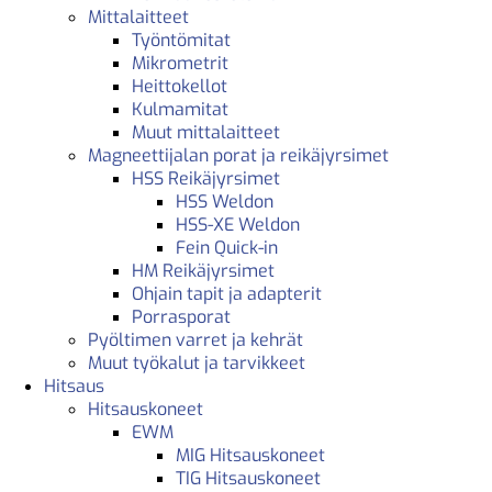
Mittalaitteet
Työntömitat
Mikrometrit
Heittokellot
Kulmamitat
Muut mittalaitteet
Magneettijalan porat ja reikäjyrsimet
HSS Reikäjyrsimet
HSS Weldon
HSS-XE Weldon
Fein Quick-in
HM Reikäjyrsimet
Ohjain tapit ja adapterit
Porrasporat
Pyöltimen varret ja kehrät
Muut työkalut ja tarvikkeet
Hitsaus
Hitsauskoneet
EWM
MIG Hitsauskoneet
TIG Hitsauskoneet