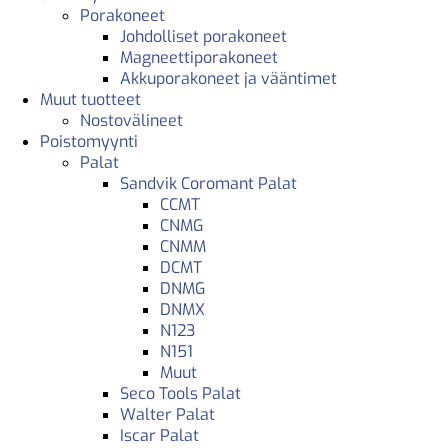
Porakoneet
Johdolliset porakoneet
Magneettiporakoneet
Akkuporakoneet ja vääntimet
Muut tuotteet
Nostovälineet
Poistomyynti
Palat
Sandvik Coromant Palat
CCMT
CNMG
CNMM
DCMT
DNMG
DNMX
N123
N151
Muut
Seco Tools Palat
Walter Palat
Iscar Palat