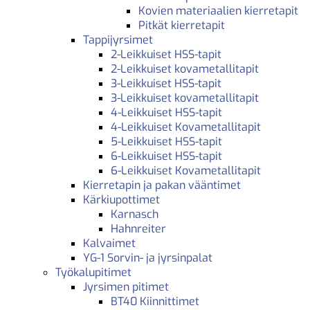
Kovien materiaalien kierretapit
Pitkät kierretapit
Tappijyrsimet
2-Leikkuiset HSS-tapit
2-Leikkuiset kovametallitapit
3-Leikkuiset HSS-tapit
3-Leikkuiset kovametallitapit
4-Leikkuiset HSS-tapit
4-Leikkuiset Kovametallitapit
5-Leikkuiset HSS-tapit
6-Leikkuiset HSS-tapit
6-Leikkuiset Kovametallitapit
Kierretapin ja pakan vääntimet
Kärkiupottimet
Karnasch
Hahnreiter
Kalvaimet
YG-1 Sorvin- ja jyrsinpalat
Työkalupitimet
Jyrsimen pitimet
BT40 Kiinnittimet