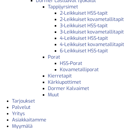
Dormer Lastuavat työkalut
Tappijyrsimet
2-Leikkuiset HSS-tapit
2-Leikkuiset kovametallitapit
3-Leikkuiset HSS-tapit
3-Leikkuiset kovametallitapit
4-Leikkuiset HSS-tapit
4-Leikkuiset kovametallitapit
6-Leikkuiset HSS-tapit
Porat
HSS-Porat
Kovametalliporat
Kierretapit
Kärkiupottimet
Dormer Kalvaimet
Muut
Tarjoukset
Palvelut
Yritys
Asiakkaitamme
Myymälä