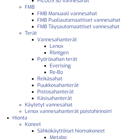
PILOUS 3D vannesahat
FMB
FMB Manuaali vannesahat
FMB Puoliautomaattiset vannesahat
FMB Täysautomaattiset vannesahat
Terät
Vannesahanterät
Lenox
Röntgen
Pyörösahan terät
Everising
Re-Bo
Reikäsahat
Puukkosahanterät
Pistosahanterät
Käsisahanterät
Käytetyt vannesahat
Lenox vannesahanterät poistohinnoin!
Hionta
Koneet
Sähkökäyttöiset hiomakoneet
Metabo