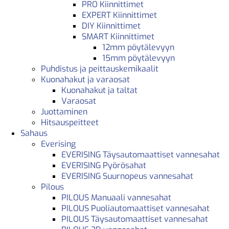
PRO Kiinnittimet
EXPERT Kiinnittimet
DIY Kiinnittimet
SMART Kiinnittimet
12mm pöytälevyyn
15mm pöytälevyyn
Puhdistus ja peittauskemikaalit
Kuonahakut ja varaosat
Kuonahakut ja taltat
Varaosat
Juottaminen
Hitsauspeitteet
Sahaus
Everising
EVERISING Täysautomaattiset vannesahat
EVERISING Pyörösahat
EVERISING Suurnopeus vannesahat
Pilous
PILOUS Manuaali vannesahat
PILOUS Puoliautomaattiset vannesahat
PILOUS Täysautomaattiset vannesahat