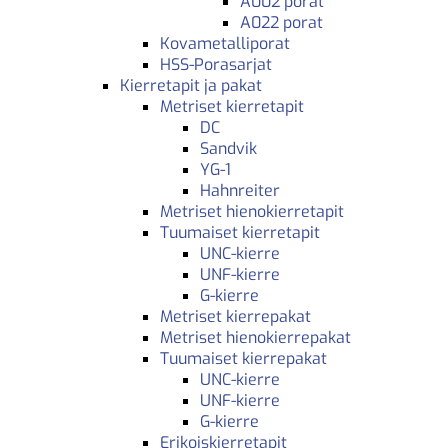
A002 porat
A022 porat
Kovametalliporat
HSS-Porasarjat
Kierretapit ja pakat
Metriset kierretapit
DC
Sandvik
YG-1
Hahnreiter
Metriset hienokierretapit
Tuumaiset kierretapit
UNC-kierre
UNF-kierre
G-kierre
Metriset kierrepakat
Metriset hienokierrepakat
Tuumaiset kierrepakat
UNC-kierre
UNF-kierre
G-kierre
Erikoiskierretapit