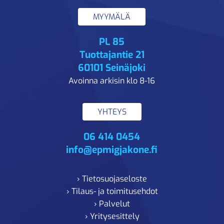
MYYMÄLÄ
PL 85
Tuottajantie 21
60101 Seinäjoki
Avoinna arkisin klo 8-16
YHTEYS
06 414 0454
info@epmigjakone.fi
› Tietosuojaseloste
› Tilaus- ja toimitusehdot
› Palvelut
› Yritysesittely