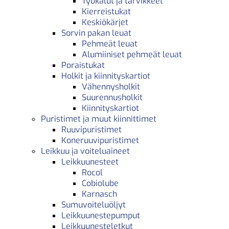
Työkalut ja tarvikkeet
Kierreistukat
Keskiökärjet
Sorvin pakan leuat
Pehmeät leuat
Alumiiniset pehmeät leuat
Poraistukat
Holkit ja kiinnityskartiot
Vähennysholkit
Suurennusholkit
Kiinnityskartiot
Puristimet ja muut kiinnittimet
Ruuvipuristimet
Koneruuvipuristimet
Leikkuu ja voiteluaineet
Leikkuunesteet
Rocol
Cobiolube
Karnasch
Sumuvoiteluöljyt
Leikkuunestepumput
Leikkuunesteletkut