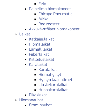
Fein
Paineilma hiomakoneet
Chicago Pneumatic
Mirka
Red rooster
Akkukäyttöiset hiomakoneet
Laikat
Katkaisulaikat
Hiomalaikat
Lamellilaikat
Fiiberlaikat
Kiilloituslaikat
Karalaikat
Karalaikat
Hiomahylsyt
Hylsyn laajentimet
Liuskekaralaikat
Huopakaralaikat
Pikakiekot
Hiomanauhat
8mm nauhat