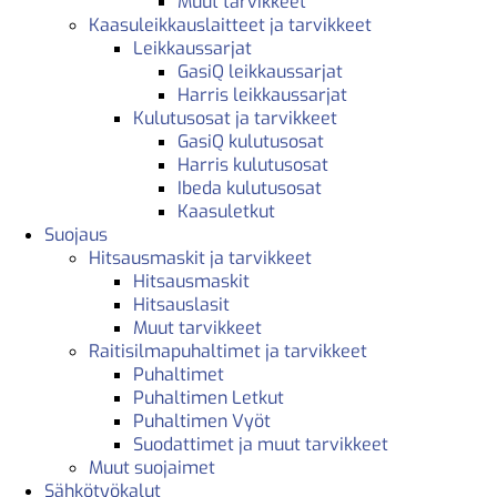
Muut tarvikkeet
Kaasuleikkauslaitteet ja tarvikkeet
Leikkaussarjat
GasiQ leikkaussarjat
Harris leikkaussarjat
Kulutusosat ja tarvikkeet
GasiQ kulutusosat
Harris kulutusosat
Ibeda kulutusosat
Kaasuletkut
Suojaus
Hitsausmaskit ja tarvikkeet
Hitsausmaskit
Hitsauslasit
Muut tarvikkeet
Raitisilmapuhaltimet ja tarvikkeet
Puhaltimet
Puhaltimen Letkut
Puhaltimen Vyöt
Suodattimet ja muut tarvikkeet
Muut suojaimet
Sähkötyökalut