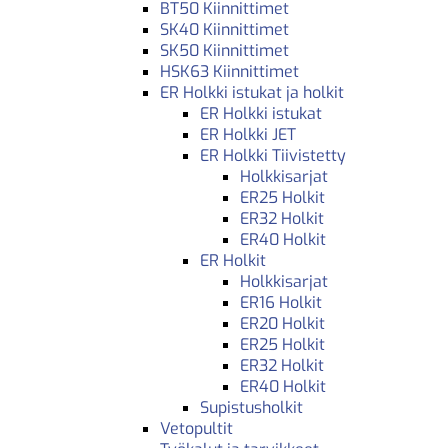
BT50 Kiinnittimet
SK40 Kiinnittimet
SK50 Kiinnittimet
HSK63 Kiinnittimet
ER Holkki istukat ja holkit
ER Holkki istukat
ER Holkki JET
ER Holkki Tiivistetty
Holkkisarjat
ER25 Holkit
ER32 Holkit
ER40 Holkit
ER Holkit
Holkkisarjat
ER16 Holkit
ER20 Holkit
ER25 Holkit
ER32 Holkit
ER40 Holkit
Supistusholkit
Vetopultit