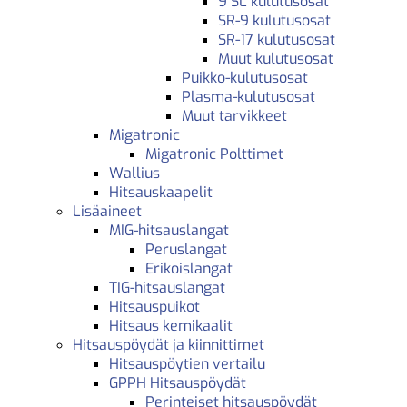
9 SL kulutusosat
SR-9 kulutusosat
SR-17 kulutusosat
Muut kulutusosat
Puikko-kulutusosat
Plasma-kulutusosat
Muut tarvikkeet
Migatronic
Migatronic Polttimet
Wallius
Hitsauskaapelit
Lisäaineet
MIG-hitsauslangat
Peruslangat
Erikoislangat
TIG-hitsauslangat
Hitsauspuikot
Hitsaus kemikaalit
Hitsauspöydät ja kiinnittimet
Hitsauspöytien vertailu
GPPH Hitsauspöydät
Perinteiset hitsauspöydät