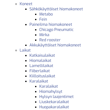
Koneet
Sähkökäyttöiset hiomakoneet
Metabo
Fein
Paineilma hiomakoneet
Chicago Pneumatic
Mirka
Red rooster
Akkukäyttöiset hiomakoneet
Laikat
Katkaisulaikat
Hiomalaikat
Lamellilaikat
Fiiberlaikat
Kiilloituslaikat
Karalaikat
Karalaikat
Hiomahylsyt
Hylsyn laajentimet
Liuskekaralaikat
Huopakaralaikat