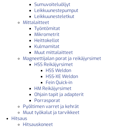
Sumuvoiteluöljyt
Leikkuunestepumput
Leikkuunesteletkut
Mittalaitteet
Työntömitat
Mikrometrit
Heittokellot
Kulmamitat
Muut mittalaitteet
Magneettijalan porat ja reikäjyrsimet
HSS Reikäjyrsimet
HSS Weldon
HSS-XE Weldon
Fein Quick-in
HM Reikäjyrsimet
Ohjain tapit ja adapterit
Porrasporat
Pyöltimen varret ja kehrät
Muut työkalut ja tarvikkeet
Hitsaus
Hitsauskoneet