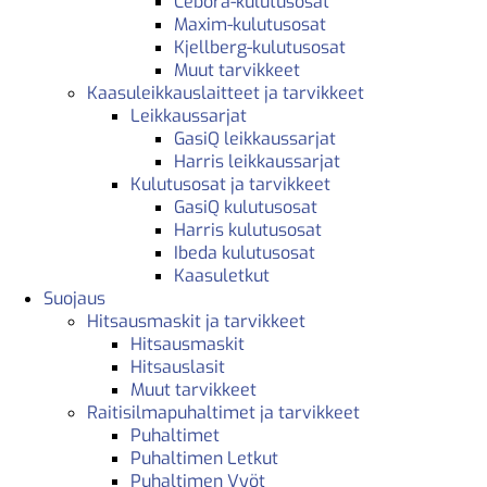
Cebora-kulutusosat
Maxim-kulutusosat
Kjellberg-kulutusosat
Muut tarvikkeet
Kaasuleikkauslaitteet ja tarvikkeet
Leikkaussarjat
GasiQ leikkaussarjat
Harris leikkaussarjat
Kulutusosat ja tarvikkeet
GasiQ kulutusosat
Harris kulutusosat
Ibeda kulutusosat
Kaasuletkut
Suojaus
Hitsausmaskit ja tarvikkeet
Hitsausmaskit
Hitsauslasit
Muut tarvikkeet
Raitisilmapuhaltimet ja tarvikkeet
Puhaltimet
Puhaltimen Letkut
Puhaltimen Vyöt