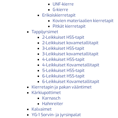
UNF-kierre
G-kierre
Erikoiskierretapit
Kovien materiaalien kierretapit
Pitkät kierretapit
Tappijyrsimet
2-Leikkuiset HSS-tapit
2-Leikkuiset kovametallitapit
3-Leikkuiset HSS-tapit
3-Leikkuiset kovametallitapit
4-Leikkuiset HSS-tapit
4-Leikkuiset Kovametallitapit
5-Leikkuiset HSS-tapit
6-Leikkuiset HSS-tapit
6-Leikkuiset Kovametallitapit
Kierretapin ja pakan vääntimet
Kärkiupottimet
Karnasch
Hahnreiter
Kalvaimet
YG-1 Sorvin- ja jyrsinpalat