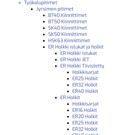
Työkalupitimet
Jyrsimen pitimet
BT40 Kiinnittimet
BT50 Kiinnittimet
SK40 Kiinnittimet
SK50 Kiinnittimet
HSK63 Kiinnittimet
ER Holkki istukat ja holkit
ER Holkki istukat
ER Holkki JET
ER Holkki Tiivistetty
Holkkisarjat
ER25 Holkit
ER32 Holkit
ER40 Holkit
ER Holkit
Holkkisarjat
ER16 Holkit
ER20 Holkit
ER25 Holkit
ER32 Holkit