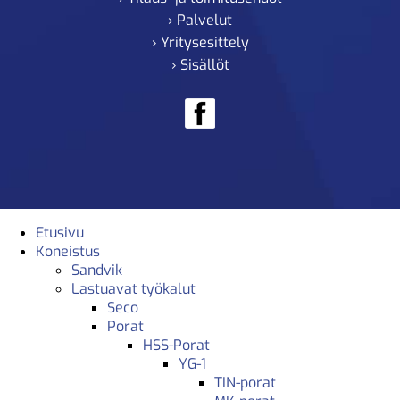
› Palvelut
› Yritysesittely
› Sisällöt
Etusivu
Koneistus
Sandvik
Lastuavat työkalut
Seco
Porat
HSS-Porat
YG-1
TIN-porat