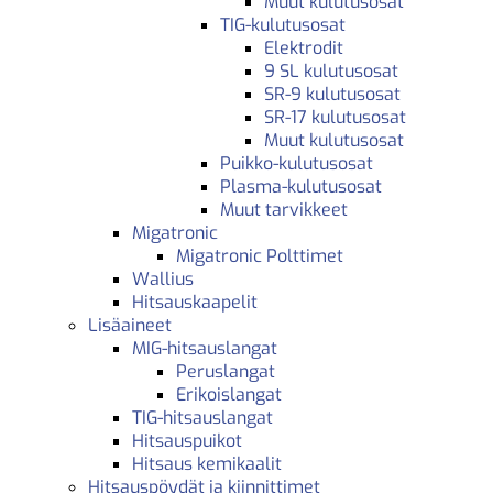
Muut kulutusosat
TIG-kulutusosat
Elektrodit
9 SL kulutusosat
SR-9 kulutusosat
SR-17 kulutusosat
Muut kulutusosat
Puikko-kulutusosat
Plasma-kulutusosat
Muut tarvikkeet
Migatronic
Migatronic Polttimet
Wallius
Hitsauskaapelit
Lisäaineet
MIG-hitsauslangat
Peruslangat
Erikoislangat
TIG-hitsauslangat
Hitsauspuikot
Hitsaus kemikaalit
Hitsauspöydät ja kiinnittimet