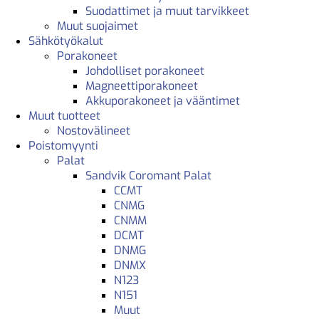
Suodattimet ja muut tarvikkeet
Muut suojaimet
Sähkötyökalut
Porakoneet
Johdolliset porakoneet
Magneettiporakoneet
Akkuporakoneet ja vääntimet
Muut tuotteet
Nostovälineet
Poistomyynti
Palat
Sandvik Coromant Palat
CCMT
CNMG
CNMM
DCMT
DNMG
DNMX
N123
N151
Muut