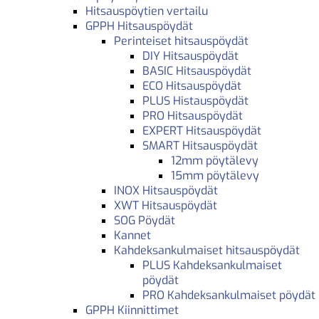
Hitsauspöytien vertailu
GPPH Hitsauspöydät
Perinteiset hitsauspöydät
DIY Hitsauspöydät
BASIC Hitsauspöydät
ECO Hitsauspöydät
PLUS Histauspöydät
PRO Hitsauspöydät
EXPERT Hitsauspöydät
SMART Hitsauspöydät
12mm pöytälevy
15mm pöytälevy
INOX Hitsauspöydät
XWT Hitsauspöydät
SOG Pöydät
Kannet
Kahdeksankulmaiset hitsauspöydät
PLUS Kahdeksankulmaiset
pöydät
PRO Kahdeksankulmaiset pöydät
GPPH Kiinnittimet