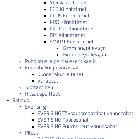
Yleiskiinnittimet
ECO Kiinnittimet
PLUS Kiinnittimet
PRO Kiinnittimet
EXPERT Kiinnittimet
DIY Kiinnittimet
SMART Kiinnittimet
12mm pöytälevyyn
15mm pöytälevyyn
Puhdistus ja peittauskemikaalit
Kuonahakut ja varaosat
Kuonahakut ja taltat
Varaosat
Juottaminen
Hitsauspeitteet
Sahaus
Everising
EVERISING Täysautomaattiset vannesahat
EVERISING Pyörösahat
EVERISING Suurnopeus vannesahat
Pilous