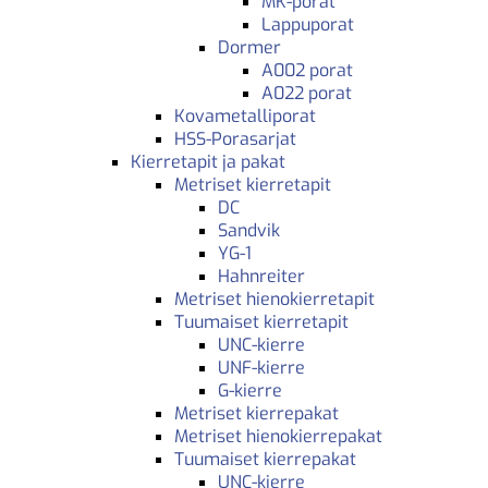
MK-porat
Lappuporat
Dormer
A002 porat
A022 porat
Kovametalliporat
HSS-Porasarjat
Kierretapit ja pakat
Metriset kierretapit
DC
Sandvik
YG-1
Hahnreiter
Metriset hienokierretapit
Tuumaiset kierretapit
UNC-kierre
UNF-kierre
G-kierre
Metriset kierrepakat
Metriset hienokierrepakat
Tuumaiset kierrepakat
UNC-kierre