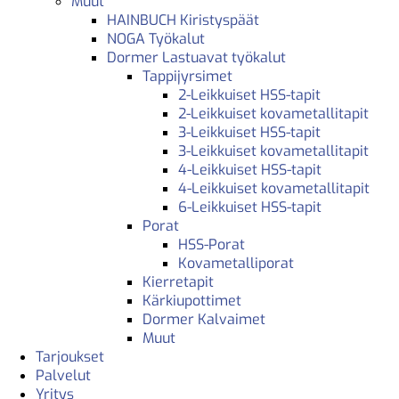
Muut
HAINBUCH Kiristyspäät
NOGA Työkalut
Dormer Lastuavat työkalut
Tappijyrsimet
2-Leikkuiset HSS-tapit
2-Leikkuiset kovametallitapit
3-Leikkuiset HSS-tapit
3-Leikkuiset kovametallitapit
4-Leikkuiset HSS-tapit
4-Leikkuiset kovametallitapit
6-Leikkuiset HSS-tapit
Porat
HSS-Porat
Kovametalliporat
Kierretapit
Kärkiupottimet
Dormer Kalvaimet
Muut
Tarjoukset
Palvelut
Yritys