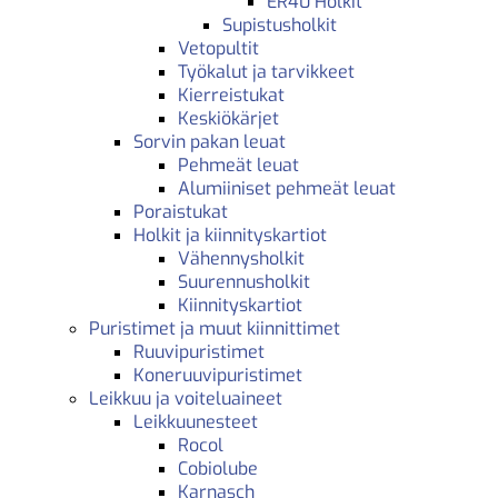
ER40 Holkit
Supistusholkit
Vetopultit
Työkalut ja tarvikkeet
Kierreistukat
Keskiökärjet
Sorvin pakan leuat
Pehmeät leuat
Alumiiniset pehmeät leuat
Poraistukat
Holkit ja kiinnityskartiot
Vähennysholkit
Suurennusholkit
Kiinnityskartiot
Puristimet ja muut kiinnittimet
Ruuvipuristimet
Koneruuvipuristimet
Leikkuu ja voiteluaineet
Leikkuunesteet
Rocol
Cobiolube
Karnasch