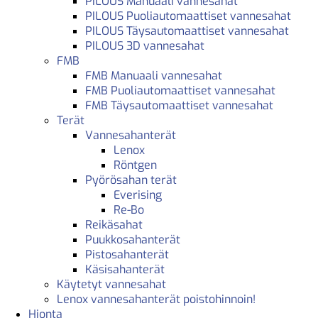
PILOUS Manuaali vannesahat
PILOUS Puoliautomaattiset vannesahat
PILOUS Täysautomaattiset vannesahat
PILOUS 3D vannesahat
FMB
FMB Manuaali vannesahat
FMB Puoliautomaattiset vannesahat
FMB Täysautomaattiset vannesahat
Terät
Vannesahanterät
Lenox
Röntgen
Pyörösahan terät
Everising
Re-Bo
Reikäsahat
Puukkosahanterät
Pistosahanterät
Käsisahanterät
Käytetyt vannesahat
Lenox vannesahanterät poistohinnoin!
Hionta