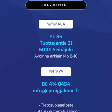
OTA YHTEYTTÄ
MYYMÄLÄ
PL 85
Tuottajantie 21
60101 Seinäjoki
Avoinna arkisin klo 8-16
YHTEYS
06 414 0454
info@epmigjakone.fi
› Tietosuojaseloste
› Tilaus- ja toimitusehdot