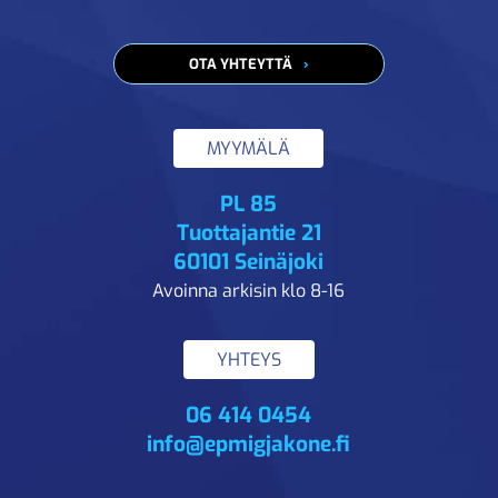
OTA YHTEYTTÄ
MYYMÄLÄ
PL 85
Tuottajantie 21
60101 Seinäjoki
Avoinna arkisin klo 8-16
YHTEYS
06 414 0454
info@epmigjakone.fi