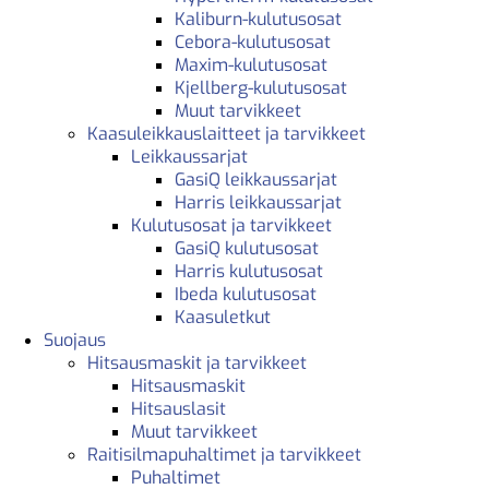
Kaliburn-kulutusosat
Cebora-kulutusosat
Maxim-kulutusosat
Kjellberg-kulutusosat
Muut tarvikkeet
Kaasuleikkauslaitteet ja tarvikkeet
Leikkaussarjat
GasiQ leikkaussarjat
Harris leikkaussarjat
Kulutusosat ja tarvikkeet
GasiQ kulutusosat
Harris kulutusosat
Ibeda kulutusosat
Kaasuletkut
Suojaus
Hitsausmaskit ja tarvikkeet
Hitsausmaskit
Hitsauslasit
Muut tarvikkeet
Raitisilmapuhaltimet ja tarvikkeet
Puhaltimet