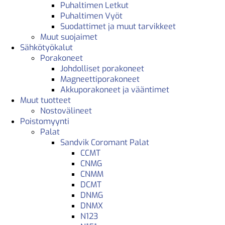
Puhaltimen Letkut
Puhaltimen Vyöt
Suodattimet ja muut tarvikkeet
Muut suojaimet
Sähkötyökalut
Porakoneet
Johdolliset porakoneet
Magneettiporakoneet
Akkuporakoneet ja vääntimet
Muut tuotteet
Nostovälineet
Poistomyynti
Palat
Sandvik Coromant Palat
CCMT
CNMG
CNMM
DCMT
DNMG
DNMX
N123