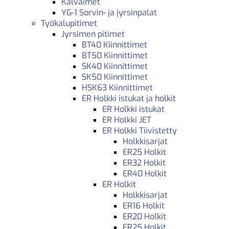
Kalvaimet
YG-1 Sorvin- ja jyrsinpalat
Työkalupitimet
Jyrsimen pitimet
BT40 Kiinnittimet
BT50 Kiinnittimet
SK40 Kiinnittimet
SK50 Kiinnittimet
HSK63 Kiinnittimet
ER Holkki istukat ja holkit
ER Holkki istukat
ER Holkki JET
ER Holkki Tiivistetty
Holkkisarjat
ER25 Holkit
ER32 Holkit
ER40 Holkit
ER Holkit
Holkkisarjat
ER16 Holkit
ER20 Holkit
ER25 Holkit