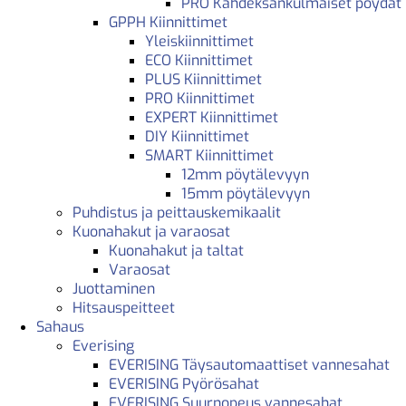
PRO Kahdeksankulmaiset pöydät
GPPH Kiinnittimet
Yleiskiinnittimet
ECO Kiinnittimet
PLUS Kiinnittimet
PRO Kiinnittimet
EXPERT Kiinnittimet
DIY Kiinnittimet
SMART Kiinnittimet
12mm pöytälevyyn
15mm pöytälevyyn
Puhdistus ja peittauskemikaalit
Kuonahakut ja varaosat
Kuonahakut ja taltat
Varaosat
Juottaminen
Hitsauspeitteet
Sahaus
Everising
EVERISING Täysautomaattiset vannesahat
EVERISING Pyörösahat
EVERISING Suurnopeus vannesahat