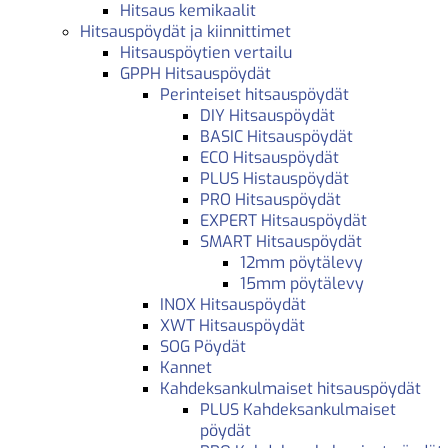
Hitsaus kemikaalit
Hitsauspöydät ja kiinnittimet
Hitsauspöytien vertailu
GPPH Hitsauspöydät
Perinteiset hitsauspöydät
DIY Hitsauspöydät
BASIC Hitsauspöydät
ECO Hitsauspöydät
PLUS Histauspöydät
PRO Hitsauspöydät
EXPERT Hitsauspöydät
SMART Hitsauspöydät
12mm pöytälevy
15mm pöytälevy
INOX Hitsauspöydät
XWT Hitsauspöydät
SOG Pöydät
Kannet
Kahdeksankulmaiset hitsauspöydät
PLUS Kahdeksankulmaiset
pöydät