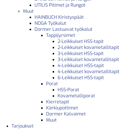
UTILIS Pitimet ja Rungot
Muut
HAINBUCH Kiristyspäät
NOGA Työkalut
Dormer Lastuavat työkalut
Tappijyrsimet
2-Leikkuiset HSS-tapit
2-Leikkuiset kovametallitapit
3-Leikkuiset HSS-tapit
3-Leikkuiset kovametallitapit
4-Leikkuiset HSS-tapit
4-Leikkuiset kovametallitapit
6-Leikkuiset HSS-tapit
Porat
HSS-Porat
Kovametalliporat
Kierretapit
Kärkiupottimet
Dormer Kalvaimet
Muut
Tarjoukset