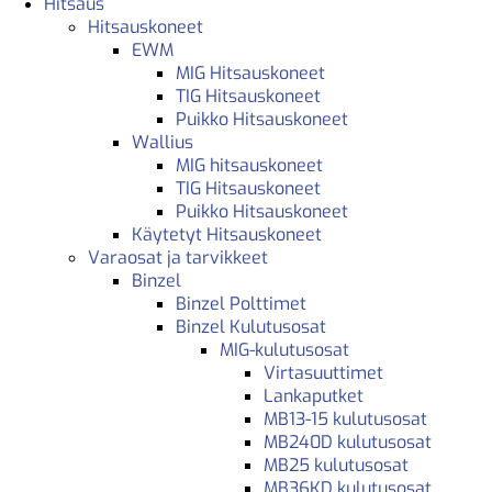
Hitsaus
Hitsauskoneet
EWM
MIG Hitsauskoneet
TIG Hitsauskoneet
Puikko Hitsauskoneet
Wallius
MIG hitsauskoneet
TIG Hitsauskoneet
Puikko Hitsauskoneet
Käytetyt Hitsauskoneet
Varaosat ja tarvikkeet
Binzel
Binzel Polttimet
Binzel Kulutusosat
MIG-kulutusosat
Virtasuuttimet
Lankaputket
MB13-15 kulutusosat
MB240D kulutusosat
MB25 kulutusosat
MB36KD kulutusosat