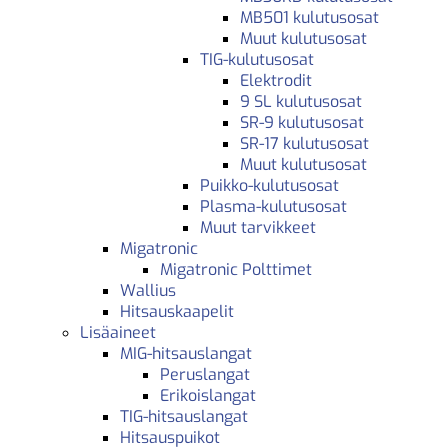
MB501 kulutusosat
Muut kulutusosat
TIG-kulutusosat
Elektrodit
9 SL kulutusosat
SR-9 kulutusosat
SR-17 kulutusosat
Muut kulutusosat
Puikko-kulutusosat
Plasma-kulutusosat
Muut tarvikkeet
Migatronic
Migatronic Polttimet
Wallius
Hitsauskaapelit
Lisäaineet
MIG-hitsauslangat
Peruslangat
Erikoislangat
TIG-hitsauslangat
Hitsauspuikot