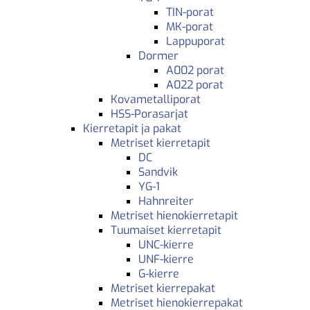
TIN-porat
MK-porat
Lappuporat
Dormer
A002 porat
A022 porat
Kovametalliporat
HSS-Porasarjat
Kierretapit ja pakat
Metriset kierretapit
DC
Sandvik
YG-1
Hahnreiter
Metriset hienokierretapit
Tuumaiset kierretapit
UNC-kierre
UNF-kierre
G-kierre
Metriset kierrepakat
Metriset hienokierrepakat