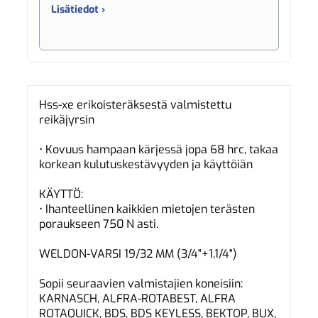
Lisätiedot ›
Hss-xe erikoisteräksestä valmistettu
reikäjyrsin
• Kovuus hampaan kärjessä jopa 68 hrc, takaa
korkean kulutuskestävyyden ja käyttöiän
KÄYTTÖ:
• Ihanteellinen kaikkien mietojen terästen
poraukseen 750 N asti.
WELDON-VARSI 19/32 MM (3/4"+1,1/4")
Sopii seuraavien valmistajien koneisiin:
KARNASCH, ALFRA-ROTABEST, ALFRA
ROTAQUICK, BDS, BDS KEYLESS, BEKTOP, BUX,