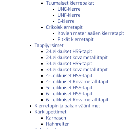
Tuumaiset kierrepakat
UNC-kierre
UNF-kierre
G-kierre
Erikoiskierretapit
Kovien materiaalien kierretapit
Pitkät kierretapit
Tappijyrsimet
2-Leikkuiset HSS-tapit
2-Leikkuiset kovametallitapit
3-Leikkuiset HSS-tapit
3-Leikkuiset kovametallitapit
4-Leikkuiset HSS-tapit
4-Leikkuiset Kovametallitapit
5-Leikkuiset HSS-tapit
6-Leikkuiset HSS-tapit
6-Leikkuiset Kovametallitapit
Kierretapin ja pakan vääntimet
Kärkiupottimet
Karnasch
Hahnreiter