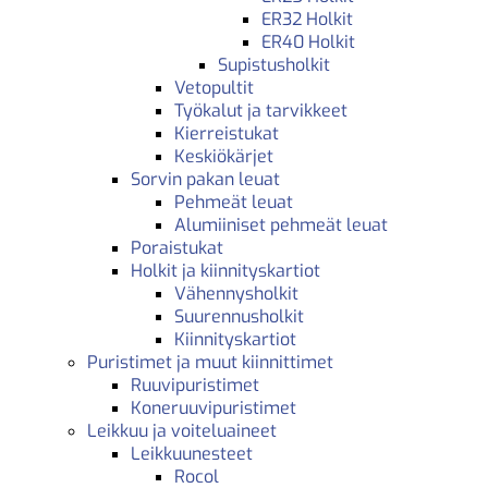
ER32 Holkit
ER40 Holkit
Supistusholkit
Vetopultit
Työkalut ja tarvikkeet
Kierreistukat
Keskiökärjet
Sorvin pakan leuat
Pehmeät leuat
Alumiiniset pehmeät leuat
Poraistukat
Holkit ja kiinnityskartiot
Vähennysholkit
Suurennusholkit
Kiinnityskartiot
Puristimet ja muut kiinnittimet
Ruuvipuristimet
Koneruuvipuristimet
Leikkuu ja voiteluaineet
Leikkuunesteet
Rocol