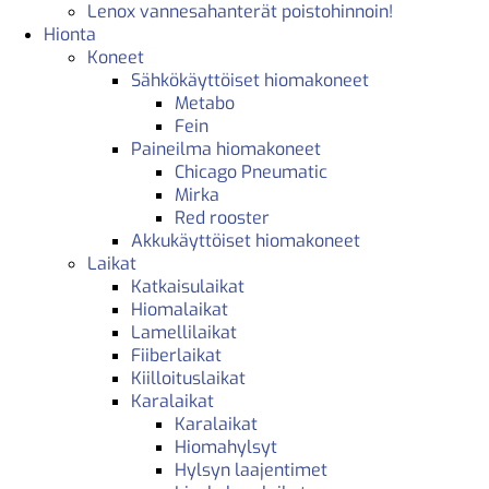
Lenox vannesahanterät poistohinnoin!
Hionta
Koneet
Sähkökäyttöiset hiomakoneet
Metabo
Fein
Paineilma hiomakoneet
Chicago Pneumatic
Mirka
Red rooster
Akkukäyttöiset hiomakoneet
Laikat
Katkaisulaikat
Hiomalaikat
Lamellilaikat
Fiiberlaikat
Kiilloituslaikat
Karalaikat
Karalaikat
Hiomahylsyt
Hylsyn laajentimet