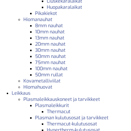
Liuskekaralaikat
Huopakaralaikat
Pikakiekot
Hiomanauhat
8mm nauhat
10mm nauhat
13mm nauhat
20mm nauhat
30mm nauhat
50mm nauhat
75mm nauhat
100mm nauhat
50mm rullat
Kovametalliviilat
Hiomahuovat
Leikkaus
Plasmaleikkauskoneet ja tarvikkeet
Plasmaleikkurit
Thermacut
Plasman kulutusosat ja tarvikkeet
Thermacut-kulutusosat
Hypertherm-kulutusosat