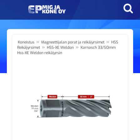
»
»
Koneistus
Magneettijalan porat ja reikäjyrsimet
HSS
»
»
Reikäjyrsimet
HSS-XE Weldon
Karnasch 33/50mm
Hss-XE Weldon reikäjyrsin