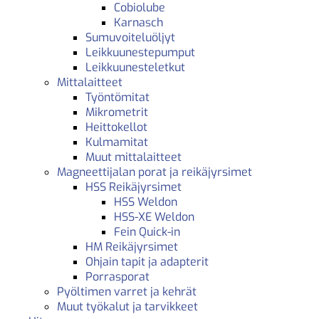
Cobiolube
Karnasch
Sumuvoiteluöljyt
Leikkuunestepumput
Leikkuunesteletkut
Mittalaitteet
Työntömitat
Mikrometrit
Heittokellot
Kulmamitat
Muut mittalaitteet
Magneettijalan porat ja reikäjyrsimet
HSS Reikäjyrsimet
HSS Weldon
HSS-XE Weldon
Fein Quick-in
HM Reikäjyrsimet
Ohjain tapit ja adapterit
Porrasporat
Pyöltimen varret ja kehrät
Muut työkalut ja tarvikkeet