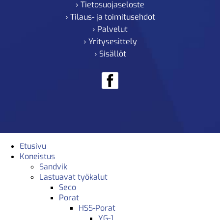
› Tietosuojaseloste
› Tilaus- ja toimitusehdot
› Palvelut
› Yritysesittely
› Sisällöt
Etusivu
Koneistus
Sandvik
Lastuavat työkalut
Seco
Porat
HSS-Porat
YG-1