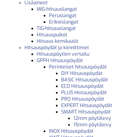
Lisäaineet
MIG-hitsauslangat
Peruslangat
Erikoislangat
TIG-hitsauslangat
Hitsauspuikot
Hitsaus kemikaalit
Hitsauspöydät ja kiinnittimet
Hitsauspöytien vertailu
GPPH Hitsauspöydät
Perinteiset hitsauspöydät
DIY Hitsauspöydät
BASIC Hitsauspöydät
ECO Hitsauspöydät
PLUS Histauspöydät
PRO Hitsauspöydät
EXPERT Hitsauspöydät
SMART Hitsauspöydät
12mm pöytälevy
15mm pöytälevy
INOX Hitsauspöydät