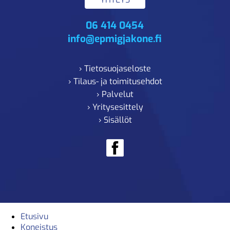
06 414 0454
info@epmigjakone.fi
› Tietosuojaseloste
› Tilaus- ja toimitusehdot
› Palvelut
› Yritysesittely
› Sisällöt
Etusivu
Koneistus