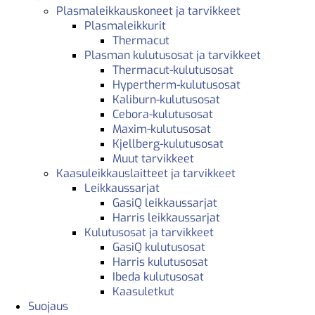
Plasmaleikkauskoneet ja tarvikkeet
Plasmaleikkurit
Thermacut
Plasman kulutusosat ja tarvikkeet
Thermacut-kulutusosat
Hypertherm-kulutusosat
Kaliburn-kulutusosat
Cebora-kulutusosat
Maxim-kulutusosat
Kjellberg-kulutusosat
Muut tarvikkeet
Kaasuleikkauslaitteet ja tarvikkeet
Leikkaussarjat
GasiQ leikkaussarjat
Harris leikkaussarjat
Kulutusosat ja tarvikkeet
GasiQ kulutusosat
Harris kulutusosat
Ibeda kulutusosat
Kaasuletkut
Suojaus