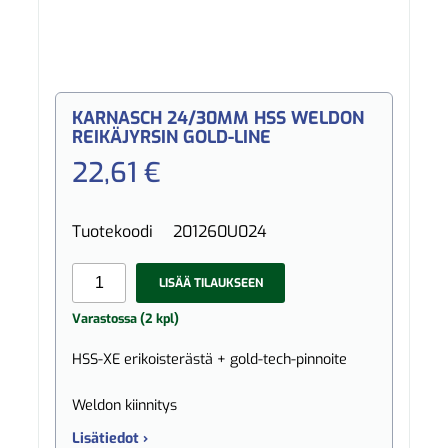
KARNASCH 24/30MM HSS WELDON
REIKÄJYRSIN GOLD-LINE
22,61 €
Tuotekoodi
201260U024
LISÄÄ TILAUKSEEN
Varastossa (2 kpl)
HSS-XE erikoisterästä + gold-tech-pinnoite
Weldon kiinnitys
Lisätiedot ›