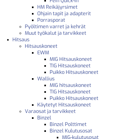
Fein Quick-in
HM Reikäjyrsimet
Ohjain tapit ja adapterit
Porrasporat
Pyöltimen varret ja kehrät
Muut työkalut ja tarvikkeet
Hitsaus
Hitsauskoneet
EWM
MIG Hitsauskoneet
TIG Hitsauskoneet
Puikko Hitsauskoneet
Wallius
MIG hitsauskoneet
TIG Hitsauskoneet
Puikko Hitsauskoneet
Käytetyt Hitsauskoneet
Varaosat ja tarvikkeet
Binzel
Binzel Polttimet
Binzel Kulutusosat
MIG-kulutusosat