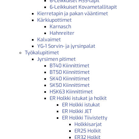
6-Leikkuiset HSS-tapit
6-Leikkuiset Kovametallitapit
Kierretapin ja pakan vääntimet
Kärkiupottimet
Karnasch
Hahnreiter
Kalvaimet
YG-1 Sorvin- ja jyrsinpalat
Työkalupitimet
Jyrsimen pitimet
BT40 Kiinnittimet
BT50 Kiinnittimet
SK40 Kiinnittimet
SK50 Kiinnittimet
HSK63 Kiinnittimet
ER Holkki istukat ja holkit
ER Holkki istukat
ER Holkki JET
ER Holkki Tiivistetty
Holkkisarjat
ER25 Holkit
ER32 Holkit