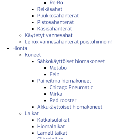
Re-Bo
Reikäsahat
Puukkosahanterät
Pistosahanterät
Käsisahanterät
Käytetyt vannesahat
Lenox vannesahanterät poistohinnoin!
Hionta
Koneet
Sähkökäyttöiset hiomakoneet
Metabo
Fein
Paineilma hiomakoneet
Chicago Pneumatic
Mirka
Red rooster
Akkukäyttöiset hiomakoneet
Laikat
Katkaisulaikat
Hiomalaikat
Lamellilaikat