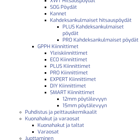
XWT Hitsauspöydät
SOG Pöydät
Kannet
Kahdeksankulmaiset hitsauspöydät
PLUS Kahdeksankulmaiset
pöydät
PRO Kahdeksankulmaiset pöydät
GPPH Kiinnittimet
Yleiskiinnittimet
ECO Kiinnittimet
PLUS Kiinnittimet
PRO Kiinnittimet
EXPERT Kiinnittimet
DIY Kiinnittimet
SMART Kiinnittimet
12mm pöytälevyyn
15mm pöytälevyyn
Puhdistus ja peittauskemikaalit
Kuonahakut ja varaosat
Kuonahakut ja taltat
Varaosat
Juottaminen