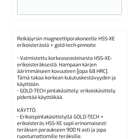
Reikäjyrsin magneettiporakoneelle HSS-XE
erikoisterästä + gold-tech-pinnoite
• Valmistettu korkeaseosteisesta HSS-XE-
erikoisteräksestä. Hampaan kärjen
äärimmäiseen kovuuteen [jopa 68 HRC].
Tämä takaa korkean kulutuskestävyyden ja
käyttöiän.
• GOLD-TECH pintakäsittely: erikoiskäsittely
pidentää käyttöikää.
KÄYTTÖ:
• Erikoispintakäsittelyllä GOLD-TECH +
erikoisteräs HSS-XE sopii erinomaisesti
teräksen poraukseen 900 N asti ja jopa
ruostumattomille teräksille.