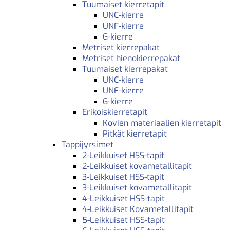
Tuumaiset kierretapit
UNC-kierre
UNF-kierre
G-kierre
Metriset kierrepakat
Metriset hienokierrepakat
Tuumaiset kierrepakat
UNC-kierre
UNF-kierre
G-kierre
Erikoiskierretapit
Kovien materiaalien kierretapit
Pitkät kierretapit
Tappijyrsimet
2-Leikkuiset HSS-tapit
2-Leikkuiset kovametallitapit
3-Leikkuiset HSS-tapit
3-Leikkuiset kovametallitapit
4-Leikkuiset HSS-tapit
4-Leikkuiset Kovametallitapit
5-Leikkuiset HSS-tapit