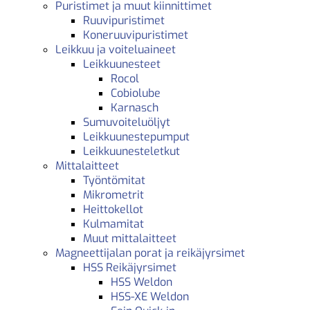
Puristimet ja muut kiinnittimet
Ruuvipuristimet
Koneruuvipuristimet
Leikkuu ja voiteluaineet
Leikkuunesteet
Rocol
Cobiolube
Karnasch
Sumuvoiteluöljyt
Leikkuunestepumput
Leikkuunesteletkut
Mittalaitteet
Työntömitat
Mikrometrit
Heittokellot
Kulmamitat
Muut mittalaitteet
Magneettijalan porat ja reikäjyrsimet
HSS Reikäjyrsimet
HSS Weldon
HSS-XE Weldon