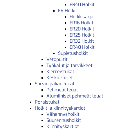
ER40 Holkit
ER Holkit
Holkkisarjat
ER16 Holkit
ER20 Holkit
ER25 Holkit
ER32 Holkit
ER40 Holkit
Supistusholkit
Vetopultit
Työkalut ja tarvikkeet
Kierreistukat
Keskiökärjet
Sorvin pakan leuat
Pehmeät leuat
Alumiiniset pehmeät leuat
Poraistukat
Holkit ja kiinnityskartiot
Vähennysholkit
Suurennusholkit
Kiinnityskartiot