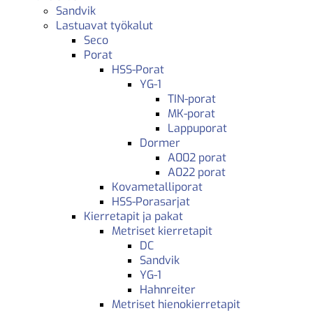
Sandvik
Lastuavat työkalut
Seco
Porat
HSS-Porat
YG-1
TIN-porat
MK-porat
Lappuporat
Dormer
A002 porat
A022 porat
Kovametalliporat
HSS-Porasarjat
Kierretapit ja pakat
Metriset kierretapit
DC
Sandvik
YG-1
Hahnreiter
Metriset hienokierretapit