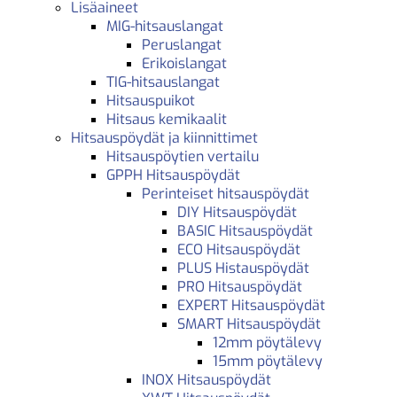
Lisäaineet
MIG-hitsauslangat
Peruslangat
Erikoislangat
TIG-hitsauslangat
Hitsauspuikot
Hitsaus kemikaalit
Hitsauspöydät ja kiinnittimet
Hitsauspöytien vertailu
GPPH Hitsauspöydät
Perinteiset hitsauspöydät
DIY Hitsauspöydät
BASIC Hitsauspöydät
ECO Hitsauspöydät
PLUS Histauspöydät
PRO Hitsauspöydät
EXPERT Hitsauspöydät
SMART Hitsauspöydät
12mm pöytälevy
15mm pöytälevy
INOX Hitsauspöydät