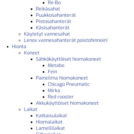
Re-Bo
Reikäsahat
Puukkosahanterät
Pistosahanterät
Käsisahanterät
Käytetyt vannesahat
Lenox vannesahanterät poistohinnoin!
Hionta
Koneet
Sähkökäyttöiset hiomakoneet
Metabo
Fein
Paineilma hiomakoneet
Chicago Pneumatic
Mirka
Red rooster
Akkukäyttöiset hiomakoneet
Laikat
Katkaisulaikat
Hiomalaikat
Lamellilaikat