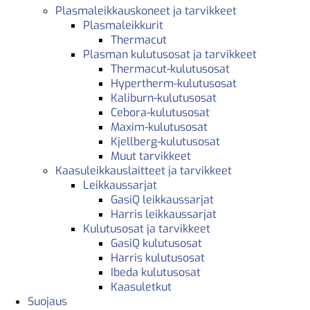
Plasmaleikkauskoneet ja tarvikkeet
Plasmaleikkurit
Thermacut
Plasman kulutusosat ja tarvikkeet
Thermacut-kulutusosat
Hypertherm-kulutusosat
Kaliburn-kulutusosat
Cebora-kulutusosat
Maxim-kulutusosat
Kjellberg-kulutusosat
Muut tarvikkeet
Kaasuleikkauslaitteet ja tarvikkeet
Leikkaussarjat
GasiQ leikkaussarjat
Harris leikkaussarjat
Kulutusosat ja tarvikkeet
GasiQ kulutusosat
Harris kulutusosat
Ibeda kulutusosat
Kaasuletkut
Suojaus