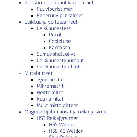
Puristimet ja muut kiinnittimet
Ruuvipuristimet
Koneruuvipuristimet
Leikkuu ja voiteluaineet
Leikkuunesteet
Rocol
Cobiolube
Karnasch
Sumuvoiteluöljyt
Leikkuunestepumput
Leikkuunesteletkut
Mittalaitteet
Työntömitat
Mikrometrit
Heittokellot
Kulmamitat
Muut mittalaitteet
Magneettijalan porat ja reikäjyrsimet
HSS Reikäjyrsimet
HSS Weldon
HSS-XE Weldon