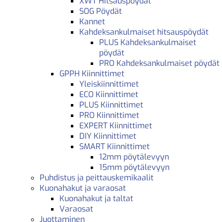
XWT Hitsauspöydät
SOG Pöydät
Kannet
Kahdeksankulmaiset hitsauspöydät
PLUS Kahdeksankulmaiset
pöydät
PRO Kahdeksankulmaiset pöydät
GPPH Kiinnittimet
Yleiskiinnittimet
ECO Kiinnittimet
PLUS Kiinnittimet
PRO Kiinnittimet
EXPERT Kiinnittimet
DIY Kiinnittimet
SMART Kiinnittimet
12mm pöytälevyyn
15mm pöytälevyyn
Puhdistus ja peittauskemikaalit
Kuonahakut ja varaosat
Kuonahakut ja taltat
Varaosat
Juottaminen