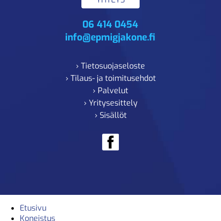
06 414 0454
info@epmigjakone.fi
› Tietosuojaseloste
› Tilaus- ja toimitusehdot
› Palvelut
› Yritysesittely
› Sisällöt
Etusivu
Koneistus