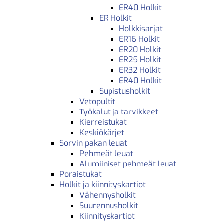
ER40 Holkit
ER Holkit
Holkkisarjat
ER16 Holkit
ER20 Holkit
ER25 Holkit
ER32 Holkit
ER40 Holkit
Supistusholkit
Vetopultit
Työkalut ja tarvikkeet
Kierreistukat
Keskiökärjet
Sorvin pakan leuat
Pehmeät leuat
Alumiiniset pehmeät leuat
Poraistukat
Holkit ja kiinnityskartiot
Vähennysholkit
Suurennusholkit
Kiinnityskartiot