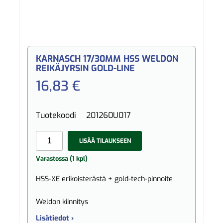
KARNASCH 17/30MM HSS WELDON
REIKÄJYRSIN GOLD-LINE
16,83 €
Tuotekoodi
201260U017
LISÄÄ TILAUKSEEN
Varastossa (1 kpl)
HSS-XE erikoisterästä + gold-tech-pinnoite
Weldon kiinnitys
Lisätiedot ›