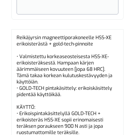
Reikäjyrsin magneettiporakoneelle HSS-XE
erikoisterästä + gold-tech-pinnoite
• Valmistettu korkeaseosteisesta HSS-XE-
erikoisteräksestä. Hampaan kärjen
äärimmäiseen kovuuteen [jopa 68 HRC].
Tämä takaa korkean kulutuskestävyyden ja
käyttöiän.
• GOLD-TECH pintakäsittely: erikoiskäsittely
pidentää käyttöikää.
KÄYTTÖ:
• Erikoispintakäsittelyllä GOLD-TECH +
erikoisteräs HSS-XE sopii erinomaisesti
teräksen poraukseen 900 N asti ja jopa
ruostumattomille teräksille.