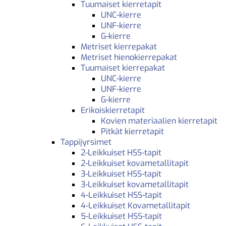
Tuumaiset kierretapit
UNC-kierre
UNF-kierre
G-kierre
Metriset kierrepakat
Metriset hienokierrepakat
Tuumaiset kierrepakat
UNC-kierre
UNF-kierre
G-kierre
Erikoiskierretapit
Kovien materiaalien kierretapit
Pitkät kierretapit
Tappijyrsimet
2-Leikkuiset HSS-tapit
2-Leikkuiset kovametallitapit
3-Leikkuiset HSS-tapit
3-Leikkuiset kovametallitapit
4-Leikkuiset HSS-tapit
4-Leikkuiset Kovametallitapit
5-Leikkuiset HSS-tapit