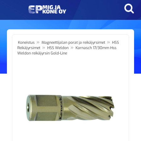
»
»
Koneistus
Magneettijalan porat ja reikäjyrsimet
HSS
»
»
Reikäjyrsimet
HSS Weldon
Karnasch 17/30mm Hss
Weldon reikäjyrsin Gold-Line