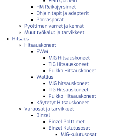
Fein Quick-in
HM Reikäjyrsimet
Ohjain tapit ja adapterit
Porrasporat
Pyöltimen varret ja kehrät
Muut työkalut ja tarvikkeet
Hitsaus
Hitsauskoneet
EWM
MIG Hitsauskoneet
TIG Hitsauskoneet
Puikko Hitsauskoneet
Wallius
MIG hitsauskoneet
TIG Hitsauskoneet
Puikko Hitsauskoneet
Käytetyt Hitsauskoneet
Varaosat ja tarvikkeet
Binzel
Binzel Polttimet
Binzel Kulutusosat
MIG-kulutusosat