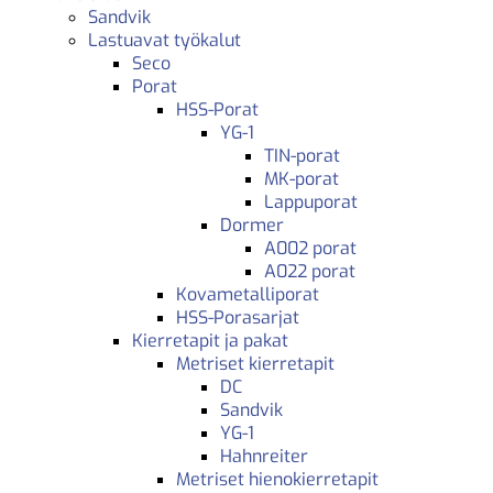
Sandvik
Lastuavat työkalut
Seco
Porat
HSS-Porat
YG-1
TIN-porat
MK-porat
Lappuporat
Dormer
A002 porat
A022 porat
Kovametalliporat
HSS-Porasarjat
Kierretapit ja pakat
Metriset kierretapit
DC
Sandvik
YG-1
Hahnreiter
Metriset hienokierretapit