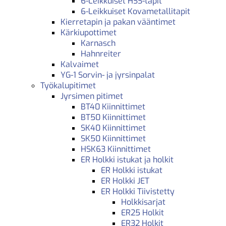
6-Leikkuiset HSS-tapit
6-Leikkuiset Kovametallitapit
Kierretapin ja pakan vääntimet
Kärkiupottimet
Karnasch
Hahnreiter
Kalvaimet
YG-1 Sorvin- ja jyrsinpalat
Työkalupitimet
Jyrsimen pitimet
BT40 Kiinnittimet
BT50 Kiinnittimet
SK40 Kiinnittimet
SK50 Kiinnittimet
HSK63 Kiinnittimet
ER Holkki istukat ja holkit
ER Holkki istukat
ER Holkki JET
ER Holkki Tiivistetty
Holkkisarjat
ER25 Holkit
ER32 Holkit