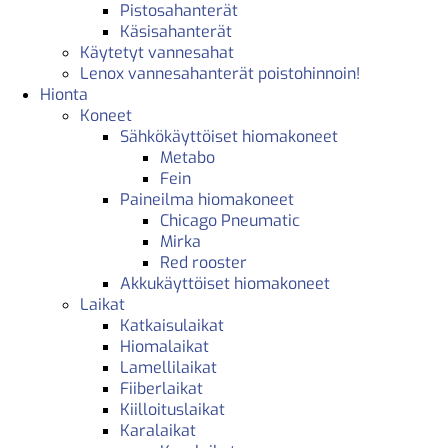
Pistosahanterät
Käsisahanterät
Käytetyt vannesahat
Lenox vannesahanterät poistohinnoin!
Hionta
Koneet
Sähkökäyttöiset hiomakoneet
Metabo
Fein
Paineilma hiomakoneet
Chicago Pneumatic
Mirka
Red rooster
Akkukäyttöiset hiomakoneet
Laikat
Katkaisulaikat
Hiomalaikat
Lamellilaikat
Fiiberlaikat
Kiilloituslaikat
Karalaikat