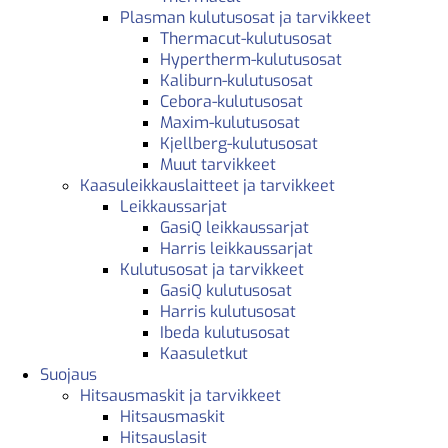
Plasman kulutusosat ja tarvikkeet
Thermacut-kulutusosat
Hypertherm-kulutusosat
Kaliburn-kulutusosat
Cebora-kulutusosat
Maxim-kulutusosat
Kjellberg-kulutusosat
Muut tarvikkeet
Kaasuleikkauslaitteet ja tarvikkeet
Leikkaussarjat
GasiQ leikkaussarjat
Harris leikkaussarjat
Kulutusosat ja tarvikkeet
GasiQ kulutusosat
Harris kulutusosat
Ibeda kulutusosat
Kaasuletkut
Suojaus
Hitsausmaskit ja tarvikkeet
Hitsausmaskit
Hitsauslasit