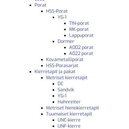
Porat
HSS-Porat
YG-1
TIN-porat
MK-porat
Lappuporat
Dormer
A002 porat
A022 porat
Kovametalliporat
HSS-Porasarjat
Kierretapit ja pakat
Metriset kierretapit
DC
Sandvik
YG-1
Hahnreiter
Metriset hienokierretapit
Tuumaiset kierretapit
UNC-kierre
UNF-kierre