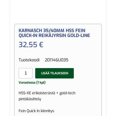
KARNASCH 35/40MM HSS FEIN
QUICK-IN REIKÄJYRSIN GOLD-LINE
32,55 €
Tuotekoodi
201146U035
LISÄÄ TILAUKSEEN
Varastossa (1 kpl)
HSS-XE erikoisterästä + gold-tech
pintäkäsittely
Fein Quick In kiinnitys