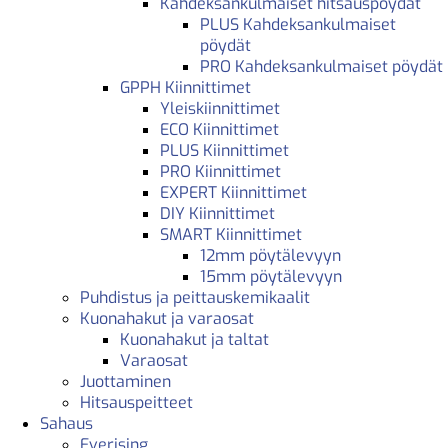
Kahdeksankulmaiset hitsauspöydät
PLUS Kahdeksankulmaiset
pöydät
PRO Kahdeksankulmaiset pöydät
GPPH Kiinnittimet
Yleiskiinnittimet
ECO Kiinnittimet
PLUS Kiinnittimet
PRO Kiinnittimet
EXPERT Kiinnittimet
DIY Kiinnittimet
SMART Kiinnittimet
12mm pöytälevyyn
15mm pöytälevyyn
Puhdistus ja peittauskemikaalit
Kuonahakut ja varaosat
Kuonahakut ja taltat
Varaosat
Juottaminen
Hitsauspeitteet
Sahaus
Everising