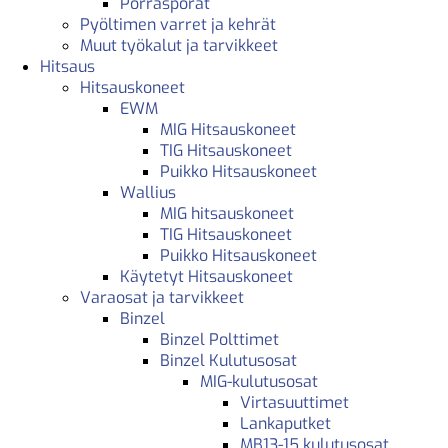
Porrasporat
Pyöltimen varret ja kehrät
Muut työkalut ja tarvikkeet
Hitsaus
Hitsauskoneet
EWM
MIG Hitsauskoneet
TIG Hitsauskoneet
Puikko Hitsauskoneet
Wallius
MIG hitsauskoneet
TIG Hitsauskoneet
Puikko Hitsauskoneet
Käytetyt Hitsauskoneet
Varaosat ja tarvikkeet
Binzel
Binzel Polttimet
Binzel Kulutusosat
MIG-kulutusosat
Virtasuuttimet
Lankaputket
MB13-15 kulutusosat