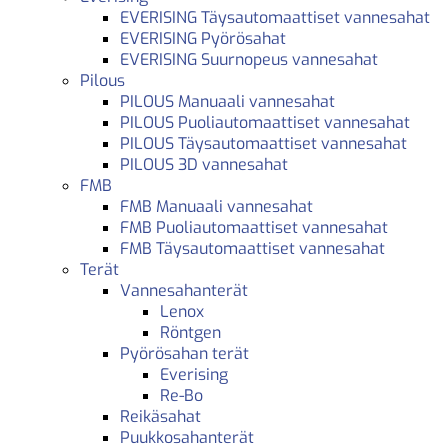
EVERISING Täysautomaattiset vannesahat
EVERISING Pyörösahat
EVERISING Suurnopeus vannesahat
Pilous
PILOUS Manuaali vannesahat
PILOUS Puoliautomaattiset vannesahat
PILOUS Täysautomaattiset vannesahat
PILOUS 3D vannesahat
FMB
FMB Manuaali vannesahat
FMB Puoliautomaattiset vannesahat
FMB Täysautomaattiset vannesahat
Terät
Vannesahanterät
Lenox
Röntgen
Pyörösahan terät
Everising
Re-Bo
Reikäsahat
Puukkosahanterät