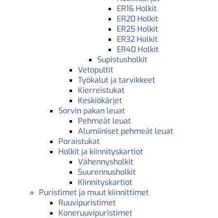
ER16 Holkit
ER20 Holkit
ER25 Holkit
ER32 Holkit
ER40 Holkit
Supistusholkit
Vetopultit
Työkalut ja tarvikkeet
Kierreistukat
Keskiökärjet
Sorvin pakan leuat
Pehmeät leuat
Alumiiniset pehmeät leuat
Poraistukat
Holkit ja kiinnityskartiot
Vähennysholkit
Suurennusholkit
Kiinnityskartiot
Puristimet ja muut kiinnittimet
Ruuvipuristimet
Koneruuvipuristimet