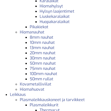
Karalaikat
Hiomahylsyt
Hylsyn laajentimet
Liuskekaralaikat
Huopakaralaikat
Pikakiekot
Hiomanauhat
8mm nauhat
10mm nauhat
13mm nauhat
20mm nauhat
30mm nauhat
50mm nauhat
75mm nauhat
100mm nauhat
50mm rullat
Kovametalliviilat
Hiomahuovat
Leikkaus
Plasmaleikkauskoneet ja tarvikkeet
Plasmaleikkurit
Thermacut