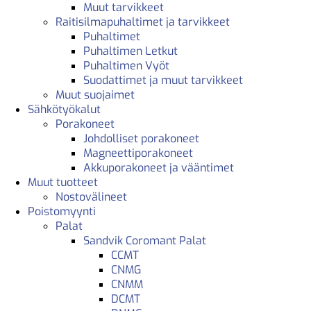
Muut tarvikkeet
Raitisilmapuhaltimet ja tarvikkeet
Puhaltimet
Puhaltimen Letkut
Puhaltimen Vyöt
Suodattimet ja muut tarvikkeet
Muut suojaimet
Sähkötyökalut
Porakoneet
Johdolliset porakoneet
Magneettiporakoneet
Akkuporakoneet ja vääntimet
Muut tuotteet
Nostovälineet
Poistomyynti
Palat
Sandvik Coromant Palat
CCMT
CNMG
CNMM
DCMT