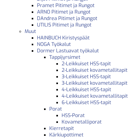
Pramet Pitimet ja Rungot
ARNO Pitimet ja Rungot
DAndrea Pitimet ja Rungot
UTILIS Pitimet ja Rungot
Muut
HAINBUCH Kiristyspäät
NOGA Työkalut
Dormer Lastuavat työkalut
Tappijyrsimet
2-Leikkuiset HSS-tapit
2-Leikkuiset kovametallitapit
3-Leikkuiset HSS-tapit
3-Leikkuiset kovametallitapit
4-Leikkuiset HSS-tapit
4-Leikkuiset kovametallitapit
6-Leikkuiset HSS-tapit
Porat
HSS-Porat
Kovametalliporat
Kierretapit
Kärkiupottimet