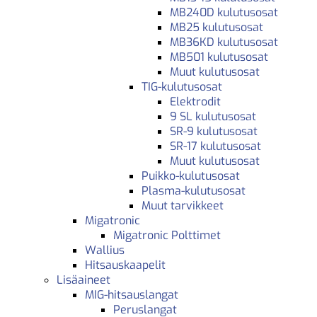
MB240D kulutusosat
MB25 kulutusosat
MB36KD kulutusosat
MB501 kulutusosat
Muut kulutusosat
TIG-kulutusosat
Elektrodit
9 SL kulutusosat
SR-9 kulutusosat
SR-17 kulutusosat
Muut kulutusosat
Puikko-kulutusosat
Plasma-kulutusosat
Muut tarvikkeet
Migatronic
Migatronic Polttimet
Wallius
Hitsauskaapelit
Lisäaineet
MIG-hitsauslangat
Peruslangat