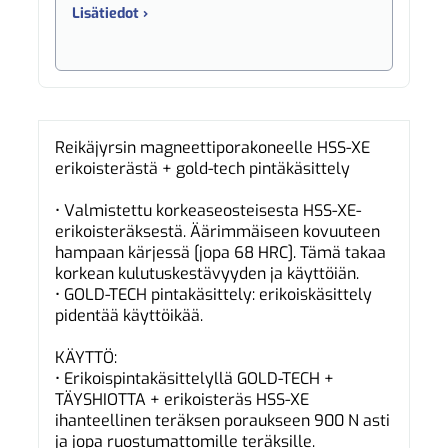
Lisätiedot ›
Reikäjyrsin magneettiporakoneelle HSS-XE
erikoisterästä + gold-tech pintäkäsittely
• Valmistettu korkeaseosteisesta HSS-XE-
erikoisteräksestä. Äärimmäiseen kovuuteen
hampaan kärjessä [jopa 68 HRC]. Tämä takaa
korkean kulutuskestävyyden ja käyttöiän.
• GOLD-TECH pintakäsittely: erikoiskäsittely
pidentää käyttöikää.
KÄYTTÖ:
• Erikoispintakäsittelyllä GOLD-TECH +
TÄYSHIOTTA + erikoisteräs HSS-XE
ihanteellinen teräksen poraukseen 900 N asti
ja jopa ruostumattomille teräksille.