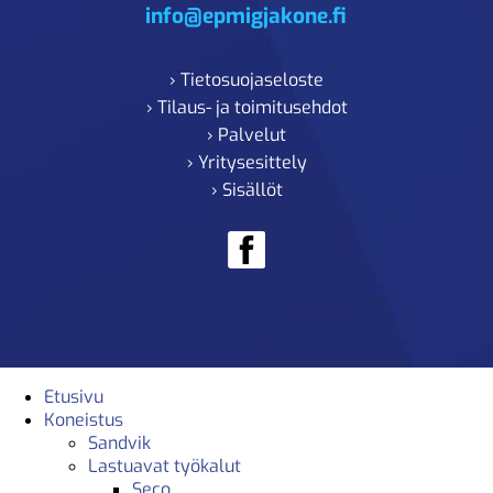
info@epmigjakone.fi
› Tietosuojaseloste
› Tilaus- ja toimitusehdot
› Palvelut
› Yritysesittely
› Sisällöt
Etusivu
Koneistus
Sandvik
Lastuavat työkalut
Seco