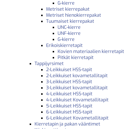
G-kierre
Metriset kierrepakat
Metriset hienokierrepakat
Tuumaiset kierrepakat
UNC-kierre
UNF-kierre
G-kierre
Erikoiskierretapit
Kovien materiaalien kierretapit
Pitkät kierretapit
Tappijyrsimet
2-Leikkuiset HSS-tapit
2-Leikkuiset kovametallitapit
3-Leikkuiset HSS-tapit
3-Leikkuiset kovametallitapit
4-Leikkuiset HSS-tapit
4-Leikkuiset Kovametallitapit
5-Leikkuiset HSS-tapit
6-Leikkuiset HSS-tapit
6-Leikkuiset Kovametallitapit
Kierretapin ja pakan vääntimet