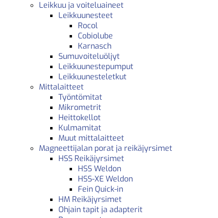
Leikkuu ja voiteluaineet
Leikkuunesteet
Rocol
Cobiolube
Karnasch
Sumuvoiteluöljyt
Leikkuunestepumput
Leikkuunesteletkut
Mittalaitteet
Työntömitat
Mikrometrit
Heittokellot
Kulmamitat
Muut mittalaitteet
Magneettijalan porat ja reikäjyrsimet
HSS Reikäjyrsimet
HSS Weldon
HSS-XE Weldon
Fein Quick-in
HM Reikäjyrsimet
Ohjain tapit ja adapterit