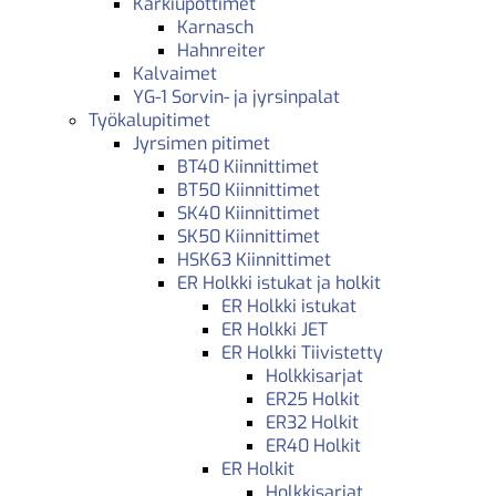
Kärkiupottimet
Karnasch
Hahnreiter
Kalvaimet
YG-1 Sorvin- ja jyrsinpalat
Työkalupitimet
Jyrsimen pitimet
BT40 Kiinnittimet
BT50 Kiinnittimet
SK40 Kiinnittimet
SK50 Kiinnittimet
HSK63 Kiinnittimet
ER Holkki istukat ja holkit
ER Holkki istukat
ER Holkki JET
ER Holkki Tiivistetty
Holkkisarjat
ER25 Holkit
ER32 Holkit
ER40 Holkit
ER Holkit
Holkkisarjat