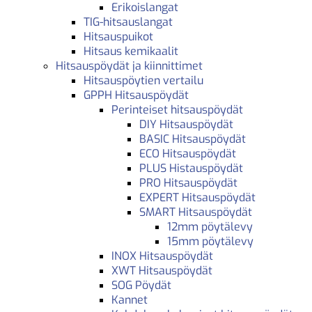
Erikoislangat
TIG-hitsauslangat
Hitsauspuikot
Hitsaus kemikaalit
Hitsauspöydät ja kiinnittimet
Hitsauspöytien vertailu
GPPH Hitsauspöydät
Perinteiset hitsauspöydät
DIY Hitsauspöydät
BASIC Hitsauspöydät
ECO Hitsauspöydät
PLUS Histauspöydät
PRO Hitsauspöydät
EXPERT Hitsauspöydät
SMART Hitsauspöydät
12mm pöytälevy
15mm pöytälevy
INOX Hitsauspöydät
XWT Hitsauspöydät
SOG Pöydät
Kannet