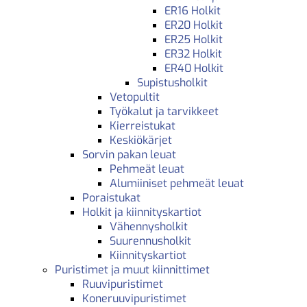
ER16 Holkit
ER20 Holkit
ER25 Holkit
ER32 Holkit
ER40 Holkit
Supistusholkit
Vetopultit
Työkalut ja tarvikkeet
Kierreistukat
Keskiökärjet
Sorvin pakan leuat
Pehmeät leuat
Alumiiniset pehmeät leuat
Poraistukat
Holkit ja kiinnityskartiot
Vähennysholkit
Suurennusholkit
Kiinnityskartiot
Puristimet ja muut kiinnittimet
Ruuvipuristimet
Koneruuvipuristimet