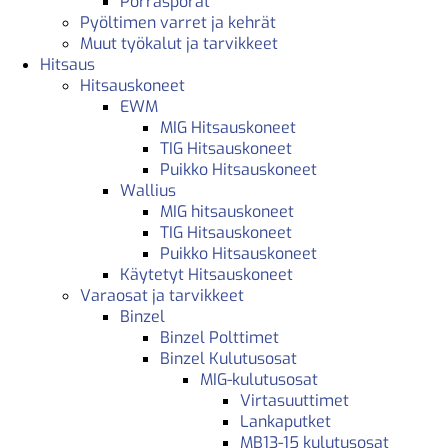
Porrasporat
Pyöltimen varret ja kehrät
Muut työkalut ja tarvikkeet
Hitsaus
Hitsauskoneet
EWM
MIG Hitsauskoneet
TIG Hitsauskoneet
Puikko Hitsauskoneet
Wallius
MIG hitsauskoneet
TIG Hitsauskoneet
Puikko Hitsauskoneet
Käytetyt Hitsauskoneet
Varaosat ja tarvikkeet
Binzel
Binzel Polttimet
Binzel Kulutusosat
MIG-kulutusosat
Virtasuuttimet
Lankaputket
MB13-15 kulutusosat