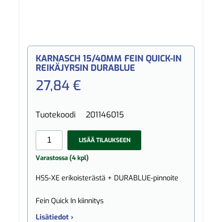
KARNASCH 15/40MM FEIN QUICK-IN
REIKÄJYRSIN DURABLUE
27,84 €
Tuotekoodi
201146015
LISÄÄ TILAUKSEEN
Varastossa (4 kpl)
HSS-XE erikoisterästä + DURABLUE-pinnoite
Fein Quick In kiinnitys
Lisätiedot ›