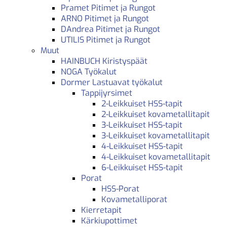
Pramet Pitimet ja Rungot
ARNO Pitimet ja Rungot
DAndrea Pitimet ja Rungot
UTILIS Pitimet ja Rungot
Muut
HAINBUCH Kiristyspäät
NOGA Työkalut
Dormer Lastuavat työkalut
Tappijyrsimet
2-Leikkuiset HSS-tapit
2-Leikkuiset kovametallitapit
3-Leikkuiset HSS-tapit
3-Leikkuiset kovametallitapit
4-Leikkuiset HSS-tapit
4-Leikkuiset kovametallitapit
6-Leikkuiset HSS-tapit
Porat
HSS-Porat
Kovametalliporat
Kierretapit
Kärkiupottimet