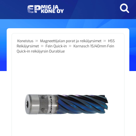
»
»
Koneistus
Magneettijalan porat ja reikäjyrsimet
HSS
»
»
Reikäjyrsimet
Fein Quick-in
Karnasch 15/40mm Fein
Quick-in reikäjyrsin Durablue