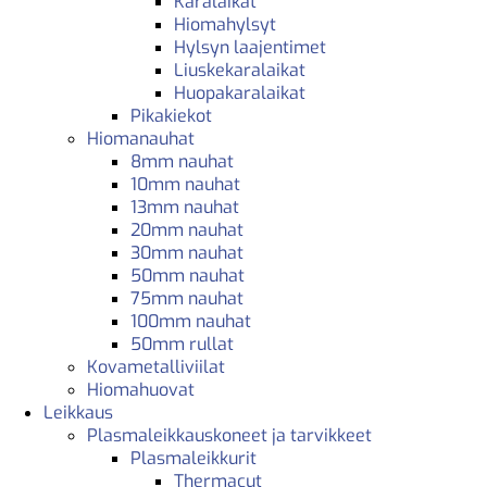
Karalaikat
Hiomahylsyt
Hylsyn laajentimet
Liuskekaralaikat
Huopakaralaikat
Pikakiekot
Hiomanauhat
8mm nauhat
10mm nauhat
13mm nauhat
20mm nauhat
30mm nauhat
50mm nauhat
75mm nauhat
100mm nauhat
50mm rullat
Kovametalliviilat
Hiomahuovat
Leikkaus
Plasmaleikkauskoneet ja tarvikkeet
Plasmaleikkurit
Thermacut