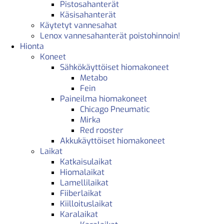
Pistosahanterät
Käsisahanterät
Käytetyt vannesahat
Lenox vannesahanterät poistohinnoin!
Hionta
Koneet
Sähkökäyttöiset hiomakoneet
Metabo
Fein
Paineilma hiomakoneet
Chicago Pneumatic
Mirka
Red rooster
Akkukäyttöiset hiomakoneet
Laikat
Katkaisulaikat
Hiomalaikat
Lamellilaikat
Fiiberlaikat
Kiilloituslaikat
Karalaikat