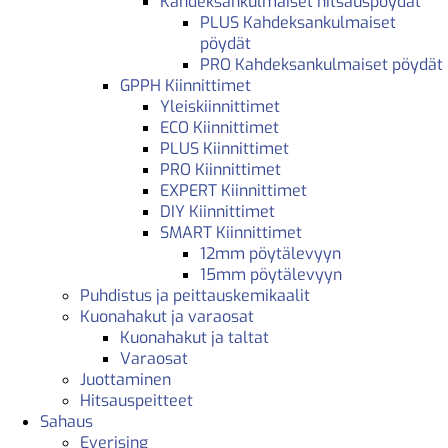
Kahdeksankulmaiset hitsauspöydät
PLUS Kahdeksankulmaiset
pöydät
PRO Kahdeksankulmaiset pöydät
GPPH Kiinnittimet
Yleiskiinnittimet
ECO Kiinnittimet
PLUS Kiinnittimet
PRO Kiinnittimet
EXPERT Kiinnittimet
DIY Kiinnittimet
SMART Kiinnittimet
12mm pöytälevyyn
15mm pöytälevyyn
Puhdistus ja peittauskemikaalit
Kuonahakut ja varaosat
Kuonahakut ja taltat
Varaosat
Juottaminen
Hitsauspeitteet
Sahaus
Everising