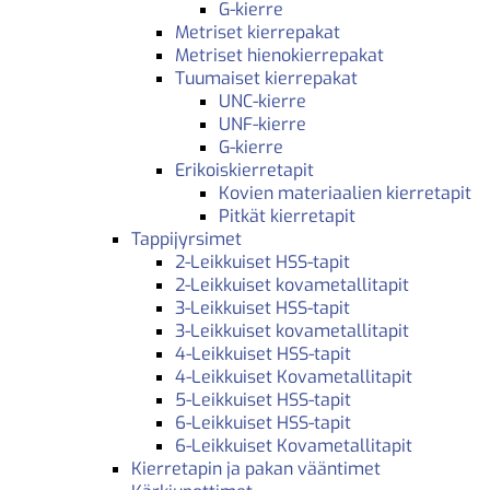
G-kierre
Metriset kierrepakat
Metriset hienokierrepakat
Tuumaiset kierrepakat
UNC-kierre
UNF-kierre
G-kierre
Erikoiskierretapit
Kovien materiaalien kierretapit
Pitkät kierretapit
Tappijyrsimet
2-Leikkuiset HSS-tapit
2-Leikkuiset kovametallitapit
3-Leikkuiset HSS-tapit
3-Leikkuiset kovametallitapit
4-Leikkuiset HSS-tapit
4-Leikkuiset Kovametallitapit
5-Leikkuiset HSS-tapit
6-Leikkuiset HSS-tapit
6-Leikkuiset Kovametallitapit
Kierretapin ja pakan vääntimet