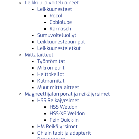
Leikkuu ja voiteluaineet
Leikkuunesteet
Rocol
Cobiolube
Karnasch
Sumuvoiteluöljyt
Leikkuunestepumput
Leikkuunesteletkut
Mittalaitteet
Työntömitat
Mikrometrit
Heittokellot
Kulmamitat
Muut mittalaitteet
Magneettijalan porat ja reikäjyrsimet
HSS Reikäjyrsimet
HSS Weldon
HSS-XE Weldon
Fein Quick-in
HM Reikäjyrsimet
Ohjain tapit ja adapterit