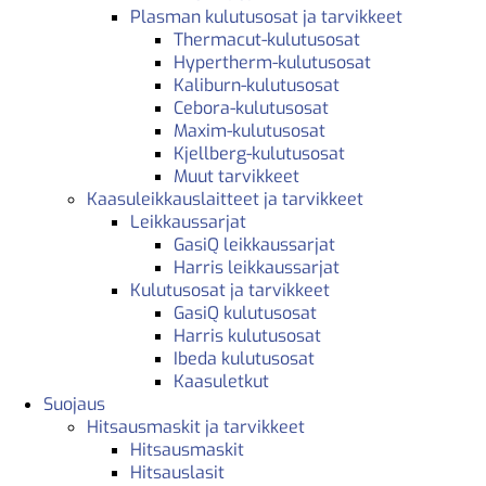
Plasman kulutusosat ja tarvikkeet
Thermacut-kulutusosat
Hypertherm-kulutusosat
Kaliburn-kulutusosat
Cebora-kulutusosat
Maxim-kulutusosat
Kjellberg-kulutusosat
Muut tarvikkeet
Kaasuleikkauslaitteet ja tarvikkeet
Leikkaussarjat
GasiQ leikkaussarjat
Harris leikkaussarjat
Kulutusosat ja tarvikkeet
GasiQ kulutusosat
Harris kulutusosat
Ibeda kulutusosat
Kaasuletkut
Suojaus
Hitsausmaskit ja tarvikkeet
Hitsausmaskit
Hitsauslasit