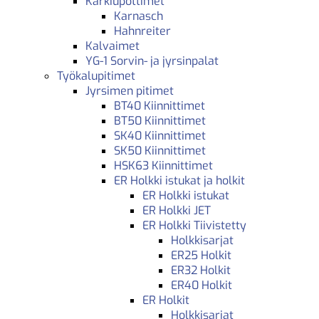
Kärkiupottimet
Karnasch
Hahnreiter
Kalvaimet
YG-1 Sorvin- ja jyrsinpalat
Työkalupitimet
Jyrsimen pitimet
BT40 Kiinnittimet
BT50 Kiinnittimet
SK40 Kiinnittimet
SK50 Kiinnittimet
HSK63 Kiinnittimet
ER Holkki istukat ja holkit
ER Holkki istukat
ER Holkki JET
ER Holkki Tiivistetty
Holkkisarjat
ER25 Holkit
ER32 Holkit
ER40 Holkit
ER Holkit
Holkkisarjat