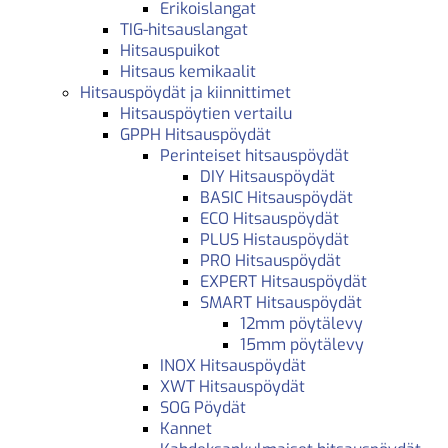
Erikoislangat
TIG-hitsauslangat
Hitsauspuikot
Hitsaus kemikaalit
Hitsauspöydät ja kiinnittimet
Hitsauspöytien vertailu
GPPH Hitsauspöydät
Perinteiset hitsauspöydät
DIY Hitsauspöydät
BASIC Hitsauspöydät
ECO Hitsauspöydät
PLUS Histauspöydät
PRO Hitsauspöydät
EXPERT Hitsauspöydät
SMART Hitsauspöydät
12mm pöytälevy
15mm pöytälevy
INOX Hitsauspöydät
XWT Hitsauspöydät
SOG Pöydät
Kannet