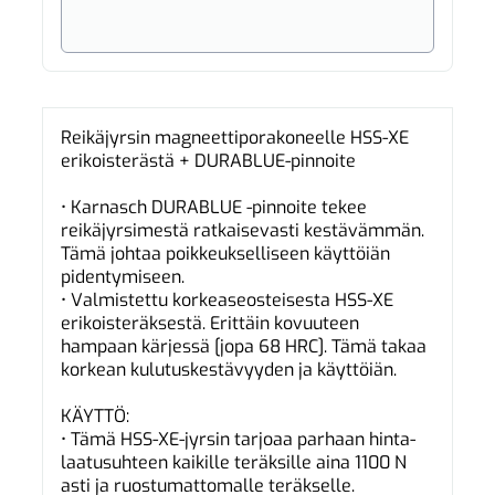
Reikäjyrsin magneettiporakoneelle HSS-XE
erikoisterästä + DURABLUE-pinnoite
• Karnasch DURABLUE -pinnoite tekee
reikäjyrsimestä ratkaisevasti kestävämmän.
Tämä johtaa poikkeukselliseen käyttöiän
pidentymiseen.
• Valmistettu korkeaseosteisesta HSS-XE
erikoisteräksestä. Erittäin kovuuteen
hampaan kärjessä [jopa 68 HRC]. Tämä takaa
korkean kulutuskestävyyden ja käyttöiän.
KÄYTTÖ:
• Tämä HSS-XE-jyrsin tarjoaa parhaan hinta-
laatusuhteen kaikille teräksille aina 1100 N
asti ja ruostumattomalle teräkselle.