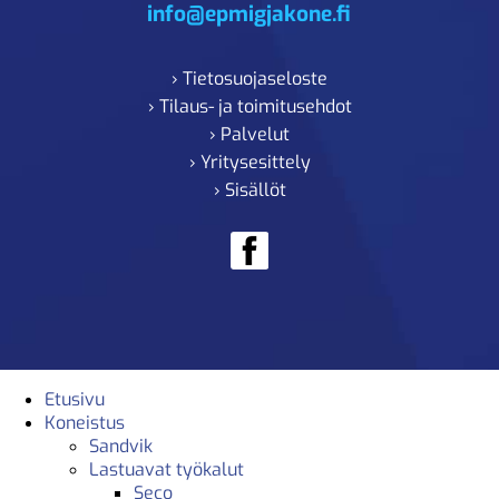
info@epmigjakone.fi
› Tietosuojaseloste
› Tilaus- ja toimitusehdot
› Palvelut
› Yritysesittely
› Sisällöt
Etusivu
Koneistus
Sandvik
Lastuavat työkalut
Seco