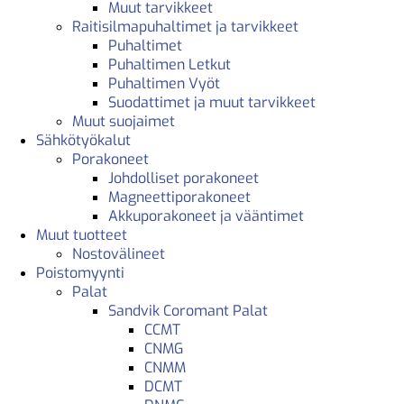
Muut tarvikkeet
Raitisilmapuhaltimet ja tarvikkeet
Puhaltimet
Puhaltimen Letkut
Puhaltimen Vyöt
Suodattimet ja muut tarvikkeet
Muut suojaimet
Sähkötyökalut
Porakoneet
Johdolliset porakoneet
Magneettiporakoneet
Akkuporakoneet ja vääntimet
Muut tuotteet
Nostovälineet
Poistomyynti
Palat
Sandvik Coromant Palat
CCMT
CNMG
CNMM
DCMT