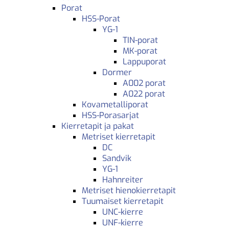
Porat
HSS-Porat
YG-1
TIN-porat
MK-porat
Lappuporat
Dormer
A002 porat
A022 porat
Kovametalliporat
HSS-Porasarjat
Kierretapit ja pakat
Metriset kierretapit
DC
Sandvik
YG-1
Hahnreiter
Metriset hienokierretapit
Tuumaiset kierretapit
UNC-kierre
UNF-kierre