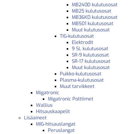
MB240D kulutusosat
MB25 kulutusosat
MB36KD kulutusosat
MB501 kulutusosat
Muut kulutusosat
TIG-kulutusosat
Elektrodit
9 SL kulutusosat
SR-9 kulutusosat
SR-17 kulutusosat
Muut kulutusosat
Puikko-kulutusosat
Plasma-kulutusosat
Muut tarvikkeet
Migatronic
Migatronic Polttimet
Wallius
Hitsauskaapelit
Lisäaineet
MIG-hitsauslangat
Peruslangat