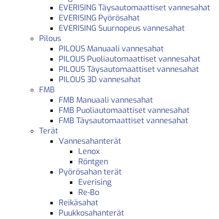
EVERISING Täysautomaattiset vannesahat
EVERISING Pyörösahat
EVERISING Suurnopeus vannesahat
Pilous
PILOUS Manuaali vannesahat
PILOUS Puoliautomaattiset vannesahat
PILOUS Täysautomaattiset vannesahat
PILOUS 3D vannesahat
FMB
FMB Manuaali vannesahat
FMB Puoliautomaattiset vannesahat
FMB Täysautomaattiset vannesahat
Terät
Vannesahanterät
Lenox
Röntgen
Pyörösahan terät
Everising
Re-Bo
Reikäsahat
Puukkosahanterät