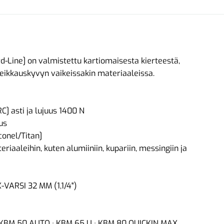
d-Line] on valmistettu kartiomaisesta kierteestä,
leikkauskyvyn vaikeissakin materiaaleissa.
] asti ja lujuus 1400 N
us
conel/Titan]
riaaleihin, kuten alumiiniin, kupariin, messingiin ja
-VARSI 32 MM (1,1/4")
· KBM 50 AUTO · KBM 65 U · KBM 80 QUICKIN MAX