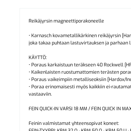
Reikäjyrsin magneettiporakoneelle
• Karnasch kovametallikärkinen reikäjyrsin [Har
joka takaa puhtaan lastuvirtauksen ja parhaan 
KÄYTTÖ:
• Poraus karkaistuun teräkseen 40 Rockwell [HRC
• Kaikenlaisten ruostumattomien terästen pora
• Poraus vaikeimpiin metalliseoksiin [Hardox/In
• Poraa erinomaisesti myös kaikkiin ei-rautamate
vastaaviin.
FEIN QUICK-IN VARSI 18 MM / FEIN QUICK IN MAX
Feinin valmistamat yhteensopivat koneet:
FEIN-TYYPPI: KBM 32 Q · KBM 50 Q · KBM 50 U 