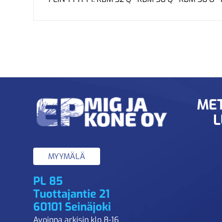
MET
L
MYYMÄLÄ
PL 85
Tuottajantie 21
60101 Seinäjoki
Avoinna arkisin klo 8-16