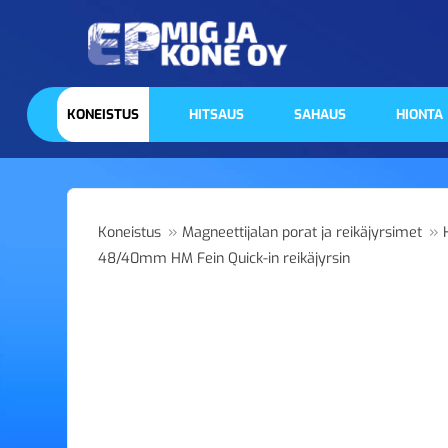
KONEISTUS
HITSAUS
SAHAUS
HIONTA
»
»
Koneistus
Magneettijalan porat ja reikäjyrsimet
48/40mm HM Fein Quick-in reikäjyrsin