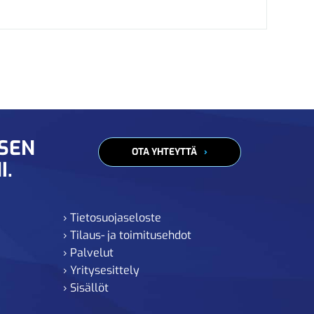
ISEN
OTA YHTEYTTÄ
I.
› Tietosuojaseloste
› Tilaus- ja toimitusehdot
› Palvelut
› Yritysesittely
› Sisällöt