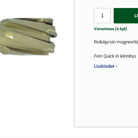
L
Varastossa (4 kpl)
Reikäjyrsin magneett
Fein Quick In kiinnitys
Lisätiedot ›