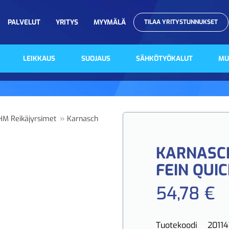
PALVELUT
YRITYS
MYYMÄLÄ
TILAA YRITYSTUNNUKSET
LEIKKAUS
SUOJAUS
SÄHKÖTYÖKALUT
MU
»
HM Reikäjyrsimet
Karnasch
KARNASC
FEIN QUIC
54,78 €
Tuotekoodi
2011