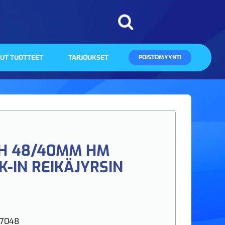
UT TUOTTEET
TARJOUKSET
POISTOMYYNTI
H 48/40MM HM
K-IN REIKÄJYRSIN
47048