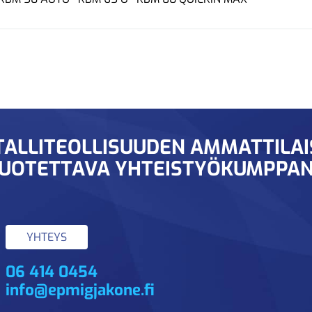
ALLITEOLLISUUDEN AMMATTILA
UOTETTAVA YHTEISTYÖKUMPPAN
YHTEYS
06 414 0454
info@epmigjakone.fi