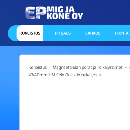
KONEISTUS
HITSAUS
SAHAUS
HIONTA
»
»
Koneistus
Magneettijalan porat ja reikäjyrsimet
47/40mm HM Fein Quick-in reikäjyrsin