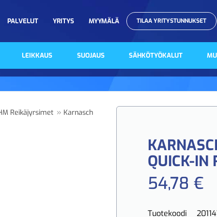
PALVELUT
YRITYS
MYYMÄLÄ
TILAA YRITYSTUNNUKSET
LEIKKAUS
SUOJAUS
SÄHKÖTYÖKALUT
MU
»
HM Reikäjyrsimet
Karnasch
KARNASCH
QUICK-IN 
54,78 €
Tuotekoodi
2011