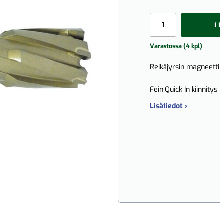
L
Varastossa (4 kpl)
Reikäjyrsin magneett
Fein Quick In kiinnitys
Lisätiedot ›