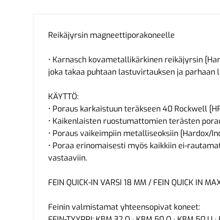
Reikäjyrsin magneettiporakoneelle
• Karnasch kovametallikärkinen reikäjyrsin [Har
joka takaa puhtaan lastuvirtauksen ja parhaan 
KÄYTTÖ:
• Poraus karkaistuun teräkseen 40 Rockwell [HRC
• Kaikenlaisten ruostumattomien terästen pora
• Poraus vaikeimpiin metalliseoksiin [Hardox/In
• Poraa erinomaisesti myös kaikkiin ei-rautamate
vastaaviin.
FEIN QUICK-IN VARSI 18 MM / FEIN QUICK IN MAX
Feinin valmistamat yhteensopivat koneet:
FEIN-TYYPPI: KBM 32 Q · KBM 50 Q · KBM 50 U 