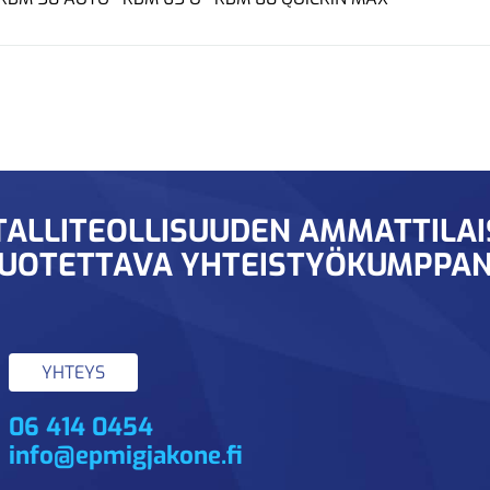
ALLITEOLLISUUDEN AMMATTILA
UOTETTAVA YHTEISTYÖKUMPPAN
YHTEYS
06 414 0454
info@epmigjakone.fi