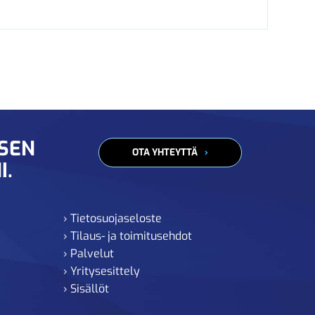
ISEN
OTA YHTEYTTÄ
I.
› Tietosuojaseloste
› Tilaus- ja toimitusehdot
› Palvelut
› Yritysesittely
› Sisällöt