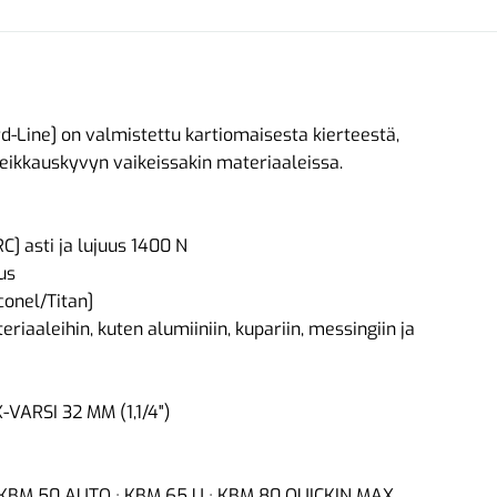
d-Line] on valmistettu kartiomaisesta kierteestä,
leikkauskyvyn vaikeissakin materiaaleissa.
] asti ja lujuus 1400 N
us
conel/Titan]
riaaleihin, kuten alumiiniin, kupariin, messingiin ja
-VARSI 32 MM (1,1/4")
· KBM 50 AUTO · KBM 65 U · KBM 80 QUICKIN MAX