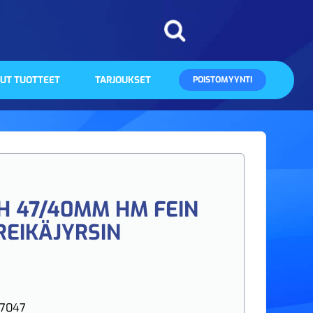
UT TUOTTEET
TARJOUKSET
POISTOMYYNTI
 47/40MM HM FEIN
REIKÄJYRSIN
47047