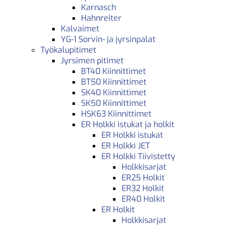
Karnasch
Hahnreiter
Kalvaimet
YG-1 Sorvin- ja jyrsinpalat
Työkalupitimet
Jyrsimen pitimet
BT40 Kiinnittimet
BT50 Kiinnittimet
SK40 Kiinnittimet
SK50 Kiinnittimet
HSK63 Kiinnittimet
ER Holkki istukat ja holkit
ER Holkki istukat
ER Holkki JET
ER Holkki Tiivistetty
Holkkisarjat
ER25 Holkit
ER32 Holkit
ER40 Holkit
ER Holkit
Holkkisarjat