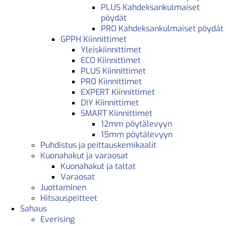
PLUS Kahdeksankulmaiset
pöydät
PRO Kahdeksankulmaiset pöydät
GPPH Kiinnittimet
Yleiskiinnittimet
ECO Kiinnittimet
PLUS Kiinnittimet
PRO Kiinnittimet
EXPERT Kiinnittimet
DIY Kiinnittimet
SMART Kiinnittimet
12mm pöytälevyyn
15mm pöytälevyyn
Puhdistus ja peittauskemikaalit
Kuonahakut ja varaosat
Kuonahakut ja taltat
Varaosat
Juottaminen
Hitsauspeitteet
Sahaus
Everising