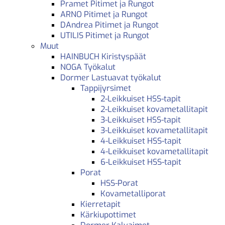
Pramet Pitimet ja Rungot
ARNO Pitimet ja Rungot
DAndrea Pitimet ja Rungot
UTILIS Pitimet ja Rungot
Muut
HAINBUCH Kiristyspäät
NOGA Työkalut
Dormer Lastuavat työkalut
Tappijyrsimet
2-Leikkuiset HSS-tapit
2-Leikkuiset kovametallitapit
3-Leikkuiset HSS-tapit
3-Leikkuiset kovametallitapit
4-Leikkuiset HSS-tapit
4-Leikkuiset kovametallitapit
6-Leikkuiset HSS-tapit
Porat
HSS-Porat
Kovametalliporat
Kierretapit
Kärkiupottimet