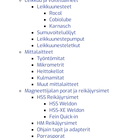
Leikkuu ja voiteluaineet
Leikkuunesteet
Rocol
Cobiolube
Karnasch
Sumuvoiteluöljyt
Leikkuunestepumput
Leikkuunesteletkut
Mittalaitteet
Työntömitat
Mikrometrit
Heittokellot
Kulmamitat
Muut mittalaitteet
Magneettijalan porat ja reikäjyrsimet
HSS Reikäjyrsimet
HSS Weldon
HSS-XE Weldon
Fein Quick-in
HM Reikäjyrsimet
Ohjain tapit ja adapterit
Porrasporat