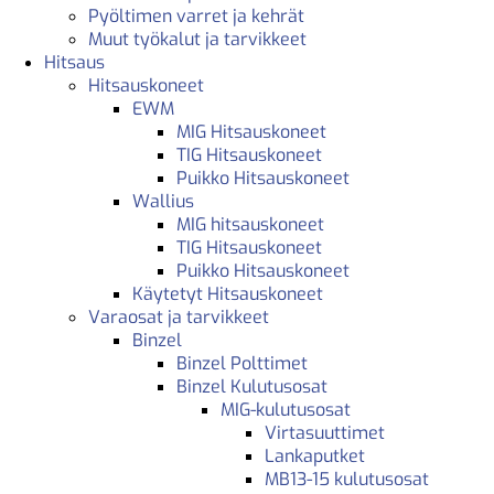
Pyöltimen varret ja kehrät
Muut työkalut ja tarvikkeet
Hitsaus
Hitsauskoneet
EWM
MIG Hitsauskoneet
TIG Hitsauskoneet
Puikko Hitsauskoneet
Wallius
MIG hitsauskoneet
TIG Hitsauskoneet
Puikko Hitsauskoneet
Käytetyt Hitsauskoneet
Varaosat ja tarvikkeet
Binzel
Binzel Polttimet
Binzel Kulutusosat
MIG-kulutusosat
Virtasuuttimet
Lankaputket
MB13-15 kulutusosat