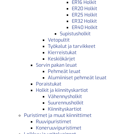
ER16 Holkit
ER20 Holkit
ER25 Holkit
ER32 Holkit
ER40 Holkit
Supistusholkit
Vetopultit
Työkalut ja tarvikkeet
Kierreistukat
Keskiökärjet
Sorvin pakan leuat
Pehmeät leuat
Alumiiniset pehmeät leuat
Poraistukat
Holkit ja kiinnityskartiot
Vähennysholkit
Suurennusholkit
Kiinnityskartiot
Puristimet ja muut kiinnittimet
Ruuvipuristimet
Koneruuvipuristimet