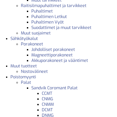
Muut tarvikkeet
Raitisilmapuhaltimet ja tarvikkeet
Puhaltimet
Puhaltimen Letkut
Puhaltimen Vyöt
Suodattimet ja muut tarvikkeet
Muut suojaimet
Sähkötyökalut
Porakoneet
Johdolliset porakoneet
Magneettiporakoneet
Akkuporakoneet ja vääntimet
Muut tuotteet
Nostovälineet
Poistomyynti
Palat
Sandvik Coromant Palat
CCMT
CNMG
CNMM
DCMT
DNMG