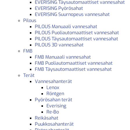
EVERISING Täysautomaattiset vannesahat
EVERISING Pyörösahat
EVERISING Suurnopeus vannesahat
Pilous
PILOUS Manuaali vannesahat
PILOUS Puoliautomaattiset vannesahat
PILOUS Täysautomaattiset vannesahat
PILOUS 3D vannesahat
FMB
FMB Manuaali vannesahat
FMB Puoliautomaattiset vannesahat
FMB Täysautomaattiset vannesahat
Terät
Vannesahanterät
Lenox
Röntgen
Pyörösahan terät
Everising
Re-Bo
Reikäsahat
Puukkosahanterät