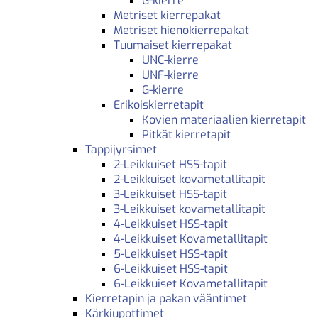
G-kierre
Metriset kierrepakat
Metriset hienokierrepakat
Tuumaiset kierrepakat
UNC-kierre
UNF-kierre
G-kierre
Erikoiskierretapit
Kovien materiaalien kierretapit
Pitkät kierretapit
Tappijyrsimet
2-Leikkuiset HSS-tapit
2-Leikkuiset kovametallitapit
3-Leikkuiset HSS-tapit
3-Leikkuiset kovametallitapit
4-Leikkuiset HSS-tapit
4-Leikkuiset Kovametallitapit
5-Leikkuiset HSS-tapit
6-Leikkuiset HSS-tapit
6-Leikkuiset Kovametallitapit
Kierretapin ja pakan vääntimet
Kärkiupottimet