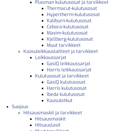
Plasman kulutusosat ja tarvikkeet
Thermacut-kulutusosat
Hypertherm-kulutusosat
Kaliburn-kulutusosat
Cebora-kulutusosat
Maxim-kulutusosat
Kjellberg-kulutusosat
Muut tarvikkeet
Kaasuleikkauslaitteet ja tarvikkeet
Leikkaussarjat
GasiQ leikkaussarjat
Harris leikkaussarjat
Kulutusosat ja tarvikkeet
GasiQ kulutusosat
Harris kulutusosat
Ibeda kulutusosat
Kaasuletkut
Suojaus
Hitsausmaskit ja tarvikkeet
Hitsausmaskit
Hitsauslasit