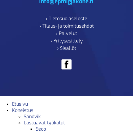
info@epmigjakone.fi
› Tietosuojaseloste
› Tilaus- ja toimitusehdot
› Palvelut
› Yritysesittely
› Sisällöt
Etusivu
Koneistus
Sandvik
Lastuavat työkalut
Seco