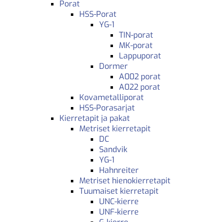
Porat
HSS-Porat
YG-1
TIN-porat
MK-porat
Lappuporat
Dormer
A002 porat
A022 porat
Kovametalliporat
HSS-Porasarjat
Kierretapit ja pakat
Metriset kierretapit
DC
Sandvik
YG-1
Hahnreiter
Metriset hienokierretapit
Tuumaiset kierretapit
UNC-kierre
UNF-kierre