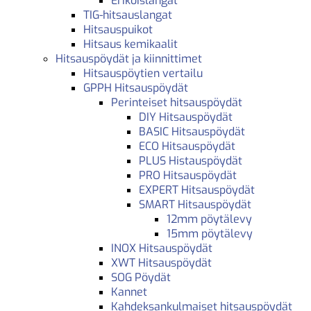
Erikoislangat
TIG-hitsauslangat
Hitsauspuikot
Hitsaus kemikaalit
Hitsauspöydät ja kiinnittimet
Hitsauspöytien vertailu
GPPH Hitsauspöydät
Perinteiset hitsauspöydät
DIY Hitsauspöydät
BASIC Hitsauspöydät
ECO Hitsauspöydät
PLUS Histauspöydät
PRO Hitsauspöydät
EXPERT Hitsauspöydät
SMART Hitsauspöydät
12mm pöytälevy
15mm pöytälevy
INOX Hitsauspöydät
XWT Hitsauspöydät
SOG Pöydät
Kannet
Kahdeksankulmaiset hitsauspöydät