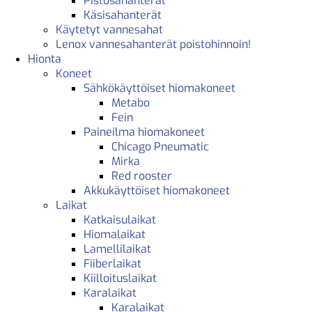
Pistosahanterät
Käsisahanterät
Käytetyt vannesahat
Lenox vannesahanterät poistohinnoin!
Hionta
Koneet
Sähkökäyttöiset hiomakoneet
Metabo
Fein
Paineilma hiomakoneet
Chicago Pneumatic
Mirka
Red rooster
Akkukäyttöiset hiomakoneet
Laikat
Katkaisulaikat
Hiomalaikat
Lamellilaikat
Fiiberlaikat
Kiilloituslaikat
Karalaikat
Karalaikat