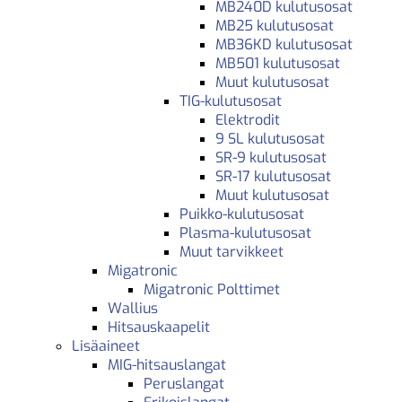
MB240D kulutusosat
MB25 kulutusosat
MB36KD kulutusosat
MB501 kulutusosat
Muut kulutusosat
TIG-kulutusosat
Elektrodit
9 SL kulutusosat
SR-9 kulutusosat
SR-17 kulutusosat
Muut kulutusosat
Puikko-kulutusosat
Plasma-kulutusosat
Muut tarvikkeet
Migatronic
Migatronic Polttimet
Wallius
Hitsauskaapelit
Lisäaineet
MIG-hitsauslangat
Peruslangat