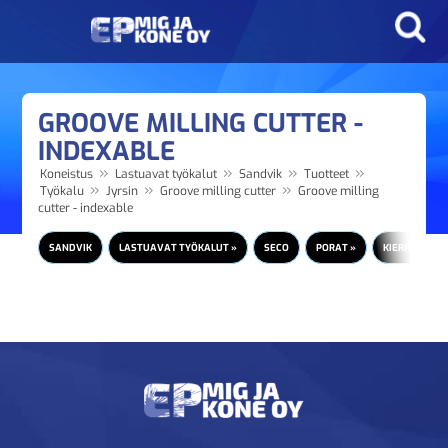
GROOVE MILLING CUTTER -
INDEXABLE
»
»
»
»
Koneistus
Lastuavat työkalut
Sandvik
Tuotteet
»
»
»
Työkalu
Jyrsin
Groove milling cutter
Groove milling
cutter - indexable
SANDVIK
LASTUAVAT TYÖKALUT »
SECO
PORAT »
KIERRETAPIT 