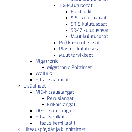
TIG-kulutusosat
Elektrodit
9 SL kulutusosat
SR-9 kulutusosat
SR-17 kulutusosat
Muut kulutusosat
Puikko-kulutusosat
Plasma-kulutusosat
Muut tarvikkeet
Migatronic
Migatronic Polttimet
Wallius
Hitsauskaapelit
Lisäaineet
MIG-hitsauslangat
Peruslangat
Erikoislangat
TIG-hitsauslangat
Hitsauspuikot
Hitsaus kemikaalit
Hitsauspöydät ja kiinnittimet