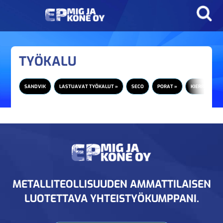
TYÖKALU
SANDVIK
LASTUAVAT TYÖKALUT »
SECO
PORAT »
KIERRETAPIT 
METALLITEOLLISUUDEN AMMATTILAISEN
LUOTETTAVA YHTEISTYÖKUMPPANI.