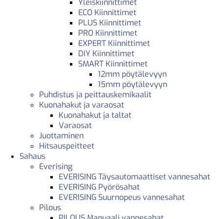
Yleiskiinnittimet
ECO Kiinnittimet
PLUS Kiinnittimet
PRO Kiinnittimet
EXPERT Kiinnittimet
DIY Kiinnittimet
SMART Kiinnittimet
12mm pöytälevyyn
15mm pöytälevyyn
Puhdistus ja peittauskemikaalit
Kuonahakut ja varaosat
Kuonahakut ja taltat
Varaosat
Juottaminen
Hitsauspeitteet
Sahaus
Everising
EVERISING Täysautomaattiset vannesahat
EVERISING Pyörösahat
EVERISING Suurnopeus vannesahat
Pilous
PILOUS Manuaali vannesahat