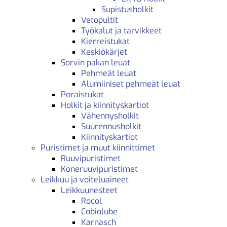
Supistusholkit
Vetopultit
Työkalut ja tarvikkeet
Kierreistukat
Keskiökärjet
Sorvin pakan leuat
Pehmeät leuat
Alumiiniset pehmeät leuat
Poraistukat
Holkit ja kiinnityskartiot
Vähennysholkit
Suurennusholkit
Kiinnityskartiot
Puristimet ja muut kiinnittimet
Ruuvipuristimet
Koneruuvipuristimet
Leikkuu ja voiteluaineet
Leikkuunesteet
Rocol
Cobiolube
Karnasch