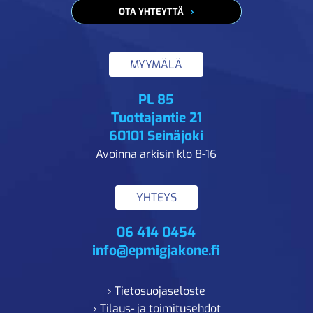
OTA YHTEYTTÄ
MYYMÄLÄ
PL 85
Tuottajantie 21
60101 Seinäjoki
Avoinna arkisin klo 8-16
YHTEYS
06 414 0454
info@epmigjakone.fi
› Tietosuojaseloste
› Tilaus- ja toimitusehdot