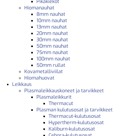
Pikakiekot
Hiomanauhat
8mm nauhat
10mm nauhat
13mm nauhat
20mm nauhat
30mm nauhat
50mm nauhat
75mm nauhat
100mm nauhat
50mm rullat
Kovametalliviilat
Hiomahuovat
Leikkaus
Plasmaleikkauskoneet ja tarvikkeet
Plasmaleikkurit
Thermacut
Plasman kulutusosat ja tarvikkeet
Thermacut-kulutusosat
Hypertherm-kulutusosat
Kaliburn-kulutusosat
Cebora-kulutusosat