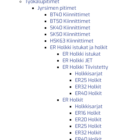
Työkalupitimet
Jyrsimen pitimet
BT40 Kiinnittimet
BT50 Kiinnittimet
SK40 Kiinnittimet
SK50 Kiinnittimet
HSK63 Kiinnittimet
ER Holkki istukat ja holkit
ER Holkki istukat
ER Holkki JET
ER Holkki Tiivistetty
Holkkisarjat
ER25 Holkit
ER32 Holkit
ER40 Holkit
ER Holkit
Holkkisarjat
ER16 Holkit
ER20 Holkit
ER25 Holkit
ER32 Holkit
ER40 Holkit