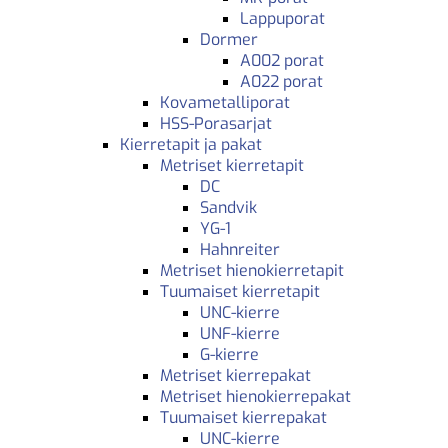
Lappuporat
Dormer
A002 porat
A022 porat
Kovametalliporat
HSS-Porasarjat
Kierretapit ja pakat
Metriset kierretapit
DC
Sandvik
YG-1
Hahnreiter
Metriset hienokierretapit
Tuumaiset kierretapit
UNC-kierre
UNF-kierre
G-kierre
Metriset kierrepakat
Metriset hienokierrepakat
Tuumaiset kierrepakat
UNC-kierre