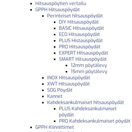
Hitsauspöytien vertailu
GPPH Hitsauspöydät
Perinteiset hitsauspöydät
DIY Hitsauspöydät
BASIC Hitsauspöydät
ECO Hitsauspöydät
PLUS Histauspöydät
PRO Hitsauspöydät
EXPERT Hitsauspöydät
SMART Hitsauspöydät
12mm pöytälevy
15mm pöytälevy
INOX Hitsauspöydät
XWT Hitsauspöydät
SOG Pöydät
Kannet
Kahdeksankulmaiset hitsauspöydät
PLUS Kahdeksankulmaiset
pöydät
PRO Kahdeksankulmaiset pöydät
GPPH Kiinnittimet