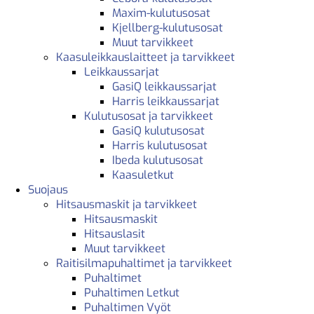
Maxim-kulutusosat
Kjellberg-kulutusosat
Muut tarvikkeet
Kaasuleikkauslaitteet ja tarvikkeet
Leikkaussarjat
GasiQ leikkaussarjat
Harris leikkaussarjat
Kulutusosat ja tarvikkeet
GasiQ kulutusosat
Harris kulutusosat
Ibeda kulutusosat
Kaasuletkut
Suojaus
Hitsausmaskit ja tarvikkeet
Hitsausmaskit
Hitsauslasit
Muut tarvikkeet
Raitisilmapuhaltimet ja tarvikkeet
Puhaltimet
Puhaltimen Letkut
Puhaltimen Vyöt