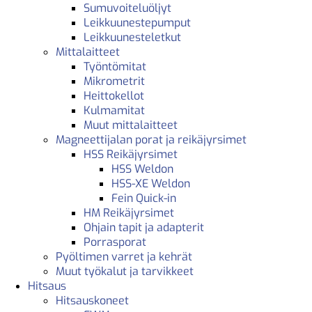
Sumuvoiteluöljyt
Leikkuunestepumput
Leikkuunesteletkut
Mittalaitteet
Työntömitat
Mikrometrit
Heittokellot
Kulmamitat
Muut mittalaitteet
Magneettijalan porat ja reikäjyrsimet
HSS Reikäjyrsimet
HSS Weldon
HSS-XE Weldon
Fein Quick-in
HM Reikäjyrsimet
Ohjain tapit ja adapterit
Porrasporat
Pyöltimen varret ja kehrät
Muut työkalut ja tarvikkeet
Hitsaus
Hitsauskoneet