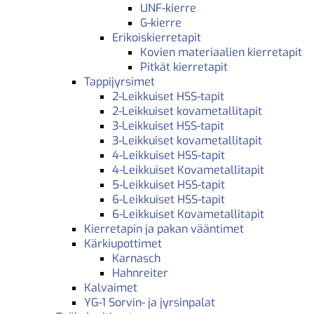
UNF-kierre
G-kierre
Erikoiskierretapit
Kovien materiaalien kierretapit
Pitkät kierretapit
Tappijyrsimet
2-Leikkuiset HSS-tapit
2-Leikkuiset kovametallitapit
3-Leikkuiset HSS-tapit
3-Leikkuiset kovametallitapit
4-Leikkuiset HSS-tapit
4-Leikkuiset Kovametallitapit
5-Leikkuiset HSS-tapit
6-Leikkuiset HSS-tapit
6-Leikkuiset Kovametallitapit
Kierretapin ja pakan vääntimet
Kärkiupottimet
Karnasch
Hahnreiter
Kalvaimet
YG-1 Sorvin- ja jyrsinpalat