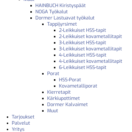
HAINBUCH Kiristyspäät
NOGA Työkalut
Dormer Lastuavat työkalut
Tappijyrsimet
2-Leikkuiset HSS-tapit
2-Leikkuiset kovametallitapit
3-Leikkuiset HSS-tapit
3-Leikkuiset kovametallitapit
4-Leikkuiset HSS-tapit
4-Leikkuiset kovametallitapit
6-Leikkuiset HSS-tapit
Porat
HSS-Porat
Kovametalliporat
Kierretapit
Kärkiupottimet
Dormer Kalvaimet
Muut
Tarjoukset
Palvelut
Yritys