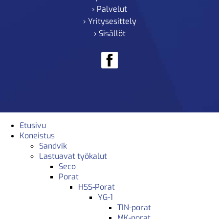
› Palvelut
› Yritysesittely
› Sisällöt
Etusivu
Koneistus
Sandvik
Lastuavat työkalut
Seco
Porat
HSS-Porat
YG-1
TIN-porat
MK-porat