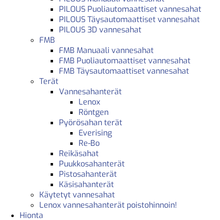
PILOUS Puoliautomaattiset vannesahat
PILOUS Täysautomaattiset vannesahat
PILOUS 3D vannesahat
FMB
FMB Manuaali vannesahat
FMB Puoliautomaattiset vannesahat
FMB Täysautomaattiset vannesahat
Terät
Vannesahanterät
Lenox
Röntgen
Pyörösahan terät
Everising
Re-Bo
Reikäsahat
Puukkosahanterät
Pistosahanterät
Käsisahanterät
Käytetyt vannesahat
Lenox vannesahanterät poistohinnoin!
Hionta