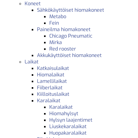
Koneet
Sähkökäyttöiset hiomakoneet
Metabo
Fein
Paineilma hiomakoneet
Chicago Pneumatic
Mirka
Red rooster
Akkukäyttöiset hiomakoneet
Laikat
Katkaisulaikat
Hiomalaikat
Lamellilaikat
Fiiberlaikat
Kiilloituslaikat
Karalaikat
Karalaikat
Hiomahylsyt
Hylsyn laajentimet
Liuskekaralaikat
Huopakaralaikat