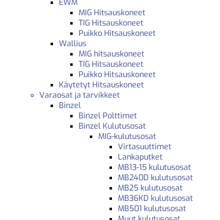
EWM
MIG Hitsauskoneet
TIG Hitsauskoneet
Puikko Hitsauskoneet
Wallius
MIG hitsauskoneet
TIG Hitsauskoneet
Puikko Hitsauskoneet
Käytetyt Hitsauskoneet
Varaosat ja tarvikkeet
Binzel
Binzel Polttimet
Binzel Kulutusosat
MIG-kulutusosat
Virtasuuttimet
Lankaputket
MB13-15 kulutusosat
MB240D kulutusosat
MB25 kulutusosat
MB36KD kulutusosat
MB501 kulutusosat
Muut kulutusosat