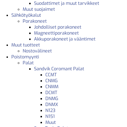
Suodattimet ja muut tarvikkeet
Muut suojaimet
Sähkötyökalut
Porakoneet
Johdolliset porakoneet
Magneettiporakoneet
Akkuporakoneet ja vääntimet
Muut tuotteet
Nostovälineet
Poistomyynti
Palat
Sandvik Coromant Palat
CCMT
CNMG
CNMM
DCMT
DNMG
DNMX
N123
N151
Muut