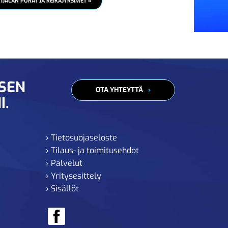
JALAN PORAT JA REIKÄJYRSIMET »
ISEN
OTA YHTEYTTÄ
I.
› Tietosuojaseloste
› Tilaus- ja toimitusehdot
› Palvelut
› Yritysesittely
› Sisällöt