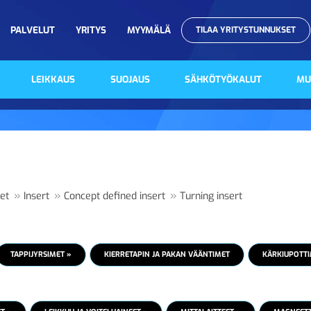
PALVELUT
YRITYS
MYYMÄLÄ
TILAA YRITYSTUNNUKSET
LEIKKAUS
SUOJAUS
SÄHKÖTYÖKALUT
MU
»
»
»
et
Insert
Concept defined insert
Turning insert
TAPPIJYRSIMET »
KIERRETAPIN JA PAKAN VÄÄNTIMET
KÄRKIUPOTTI