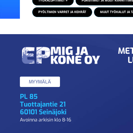
TYÖKALUPITIMET »
PURISTIMET JA MUUT KIINNITTIME
PYÖLTIMEN VARRET JA KEHRÄT
MUUT TYÖKALUT JA T
MET
L
MYYMÄLÄ
PL 85
Tuottajantie 21
60101 Seinäjoki
Avoinna arkisin klo 8-16