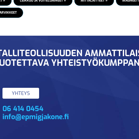
T »
LEIKKUU JA VOITELUAINEET »
MITTALAITTEET »
MAGNEETTI
ARVIKKEET
ALLITEOLLISUUDEN AMMATTILA
UOTETTAVA YHTEISTYÖKUMPPAN
YHTEYS
06 414 0454
info@epmigjakone.fi