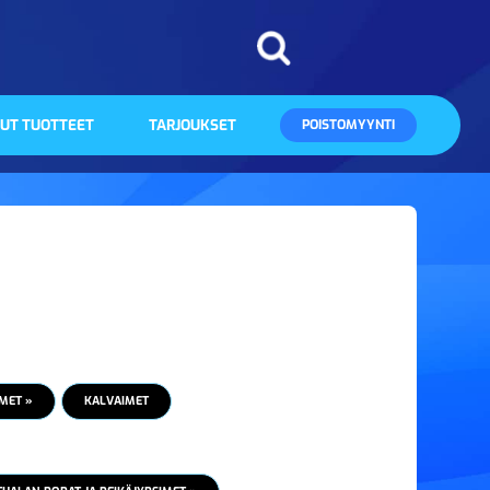
UT TUOTTEET
TARJOUKSET
POISTOMYYNTI
MET »
KALVAIMET