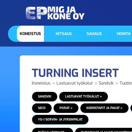
KONEISTUS
HITSAUS
SAHAUS
HIONTA
TURNING INSERT
»
»
»
Koneistus
Lastuavat työkalut
Sandvik
Tuotte
SANDVIK
LASTUAVAT TYÖKALUT »
SECO
PORAT »
KIERRETAPIT JA PAKAT »
YG-1 SORVIN- JA JYRSINPALAT