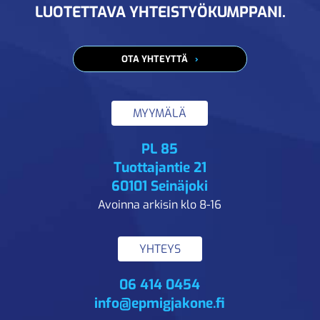
LUOTETTAVA YHTEISTYÖKUMPPANI.
OTA YHTEYTTÄ
MYYMÄLÄ
PL 85
Tuottajantie 21
60101 Seinäjoki
Avoinna arkisin klo 8-16
YHTEYS
06 414 0454
info@epmigjakone.fi