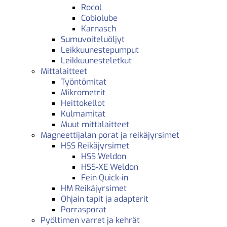
Rocol
Cobiolube
Karnasch
Sumuvoiteluöljyt
Leikkuunestepumput
Leikkuunesteletkut
Mittalaitteet
Työntömitat
Mikrometrit
Heittokellot
Kulmamitat
Muut mittalaitteet
Magneettijalan porat ja reikäjyrsimet
HSS Reikäjyrsimet
HSS Weldon
HSS-XE Weldon
Fein Quick-in
HM Reikäjyrsimet
Ohjain tapit ja adapterit
Porrasporat
Pyöltimen varret ja kehrät