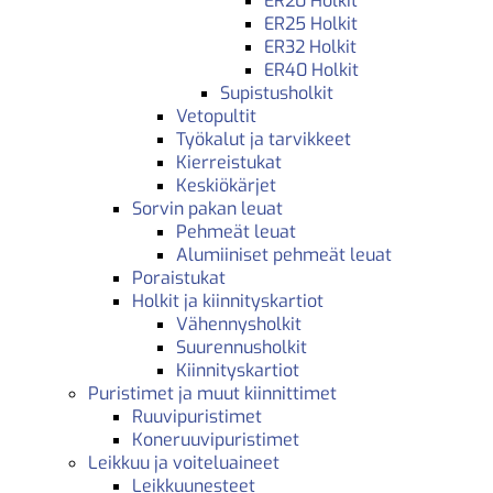
ER20 Holkit
ER25 Holkit
ER32 Holkit
ER40 Holkit
Supistusholkit
Vetopultit
Työkalut ja tarvikkeet
Kierreistukat
Keskiökärjet
Sorvin pakan leuat
Pehmeät leuat
Alumiiniset pehmeät leuat
Poraistukat
Holkit ja kiinnityskartiot
Vähennysholkit
Suurennusholkit
Kiinnityskartiot
Puristimet ja muut kiinnittimet
Ruuvipuristimet
Koneruuvipuristimet
Leikkuu ja voiteluaineet
Leikkuunesteet