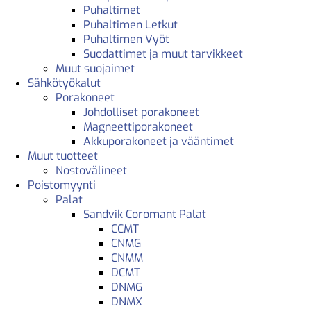
Puhaltimet
Puhaltimen Letkut
Puhaltimen Vyöt
Suodattimet ja muut tarvikkeet
Muut suojaimet
Sähkötyökalut
Porakoneet
Johdolliset porakoneet
Magneettiporakoneet
Akkuporakoneet ja vääntimet
Muut tuotteet
Nostovälineet
Poistomyynti
Palat
Sandvik Coromant Palat
CCMT
CNMG
CNMM
DCMT
DNMG
DNMX