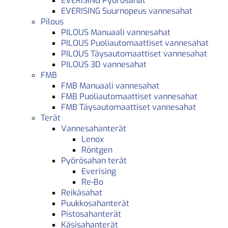
EVERISING Pyörösahat
EVERISING Suurnopeus vannesahat
Pilous
PILOUS Manuaali vannesahat
PILOUS Puoliautomaattiset vannesahat
PILOUS Täysautomaattiset vannesahat
PILOUS 3D vannesahat
FMB
FMB Manuaali vannesahat
FMB Puoliautomaattiset vannesahat
FMB Täysautomaattiset vannesahat
Terät
Vannesahanterät
Lenox
Röntgen
Pyörösahan terät
Everising
Re-Bo
Reikäsahat
Puukkosahanterät
Pistosahanterät
Käsisahanterät