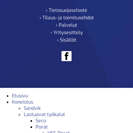
› Tietosuojaseloste
› Tilaus- ja toimitusehdot
› Palvelut
› Yritysesittely
› Sisällöt
Etusivu
Koneistus
Sandvik
Lastuavat työkalut
Seco
Porat