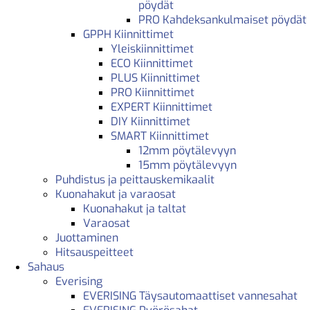
pöydät
PRO Kahdeksankulmaiset pöydät
GPPH Kiinnittimet
Yleiskiinnittimet
ECO Kiinnittimet
PLUS Kiinnittimet
PRO Kiinnittimet
EXPERT Kiinnittimet
DIY Kiinnittimet
SMART Kiinnittimet
12mm pöytälevyyn
15mm pöytälevyyn
Puhdistus ja peittauskemikaalit
Kuonahakut ja varaosat
Kuonahakut ja taltat
Varaosat
Juottaminen
Hitsauspeitteet
Sahaus
Everising
EVERISING Täysautomaattiset vannesahat