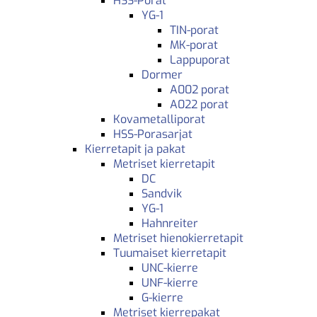
HSS-Porat
YG-1
TIN-porat
MK-porat
Lappuporat
Dormer
A002 porat
A022 porat
Kovametalliporat
HSS-Porasarjat
Kierretapit ja pakat
Metriset kierretapit
DC
Sandvik
YG-1
Hahnreiter
Metriset hienokierretapit
Tuumaiset kierretapit
UNC-kierre
UNF-kierre
G-kierre
Metriset kierrepakat