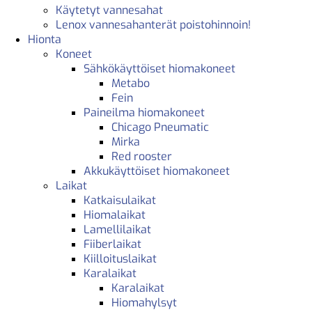
Käytetyt vannesahat
Lenox vannesahanterät poistohinnoin!
Hionta
Koneet
Sähkökäyttöiset hiomakoneet
Metabo
Fein
Paineilma hiomakoneet
Chicago Pneumatic
Mirka
Red rooster
Akkukäyttöiset hiomakoneet
Laikat
Katkaisulaikat
Hiomalaikat
Lamellilaikat
Fiiberlaikat
Kiilloituslaikat
Karalaikat
Karalaikat
Hiomahylsyt