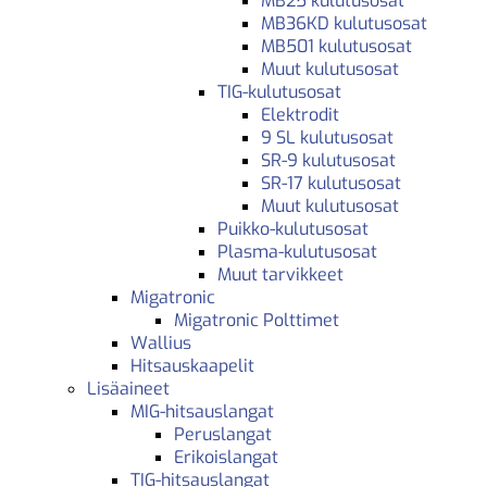
MB25 kulutusosat
MB36KD kulutusosat
MB501 kulutusosat
Muut kulutusosat
TIG-kulutusosat
Elektrodit
9 SL kulutusosat
SR-9 kulutusosat
SR-17 kulutusosat
Muut kulutusosat
Puikko-kulutusosat
Plasma-kulutusosat
Muut tarvikkeet
Migatronic
Migatronic Polttimet
Wallius
Hitsauskaapelit
Lisäaineet
MIG-hitsauslangat
Peruslangat
Erikoislangat
TIG-hitsauslangat