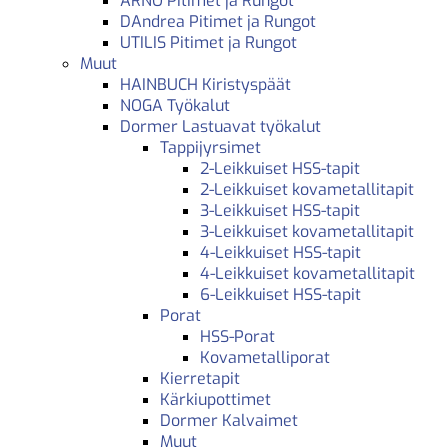
ARNO Pitimet ja Rungot
DAndrea Pitimet ja Rungot
UTILIS Pitimet ja Rungot
Muut
HAINBUCH Kiristyspäät
NOGA Työkalut
Dormer Lastuavat työkalut
Tappijyrsimet
2-Leikkuiset HSS-tapit
2-Leikkuiset kovametallitapit
3-Leikkuiset HSS-tapit
3-Leikkuiset kovametallitapit
4-Leikkuiset HSS-tapit
4-Leikkuiset kovametallitapit
6-Leikkuiset HSS-tapit
Porat
HSS-Porat
Kovametalliporat
Kierretapit
Kärkiupottimet
Dormer Kalvaimet
Muut