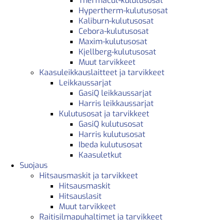
Thermacut-kulutusosat
Hypertherm-kulutusosat
Kaliburn-kulutusosat
Cebora-kulutusosat
Maxim-kulutusosat
Kjellberg-kulutusosat
Muut tarvikkeet
Kaasuleikkauslaitteet ja tarvikkeet
Leikkaussarjat
GasiQ leikkaussarjat
Harris leikkaussarjat
Kulutusosat ja tarvikkeet
GasiQ kulutusosat
Harris kulutusosat
Ibeda kulutusosat
Kaasuletkut
Suojaus
Hitsausmaskit ja tarvikkeet
Hitsausmaskit
Hitsauslasit
Muut tarvikkeet
Raitisilmapuhaltimet ja tarvikkeet