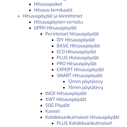
Hitsauspuikot
Hitsaus kemikaalit
Hitsauspöydät ja kiinnittimet
Hitsauspöytien vertailu
GPPH Hitsauspöydät
Perinteiset hitsauspöydät
DIY Hitsauspöydät
BASIC Hitsauspöydät
ECO Hitsauspöydät
PLUS Histauspöydät
PRO Hitsauspöydät
EXPERT Hitsauspöydät
SMART Hitsauspöydät
12mm pöytälevy
15mm pöytälevy
INOX Hitsauspöydät
XWT Hitsauspöydät
SOG Pöydät
Kannet
Kahdeksankulmaiset hitsauspöydät
PLUS Kahdeksankulmaiset