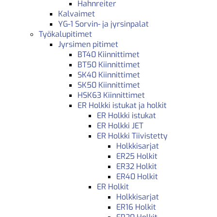
Hahnreiter
Kalvaimet
YG-1 Sorvin- ja jyrsinpalat
Työkalupitimet
Jyrsimen pitimet
BT40 Kiinnittimet
BT50 Kiinnittimet
SK40 Kiinnittimet
SK50 Kiinnittimet
HSK63 Kiinnittimet
ER Holkki istukat ja holkit
ER Holkki istukat
ER Holkki JET
ER Holkki Tiivistetty
Holkkisarjat
ER25 Holkit
ER32 Holkit
ER40 Holkit
ER Holkit
Holkkisarjat
ER16 Holkit