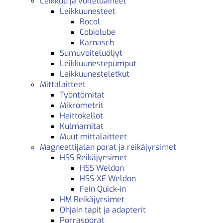
Leikkuu ja voiteluaineet
Leikkuunesteet
Rocol
Cobiolube
Karnasch
Sumuvoiteluöljyt
Leikkuunestepumput
Leikkuunesteletkut
Mittalaitteet
Työntömitat
Mikrometrit
Heittokellot
Kulmamitat
Muut mittalaitteet
Magneettijalan porat ja reikäjyrsimet
HSS Reikäjyrsimet
HSS Weldon
HSS-XE Weldon
Fein Quick-in
HM Reikäjyrsimet
Ohjain tapit ja adapterit
Porrasporat