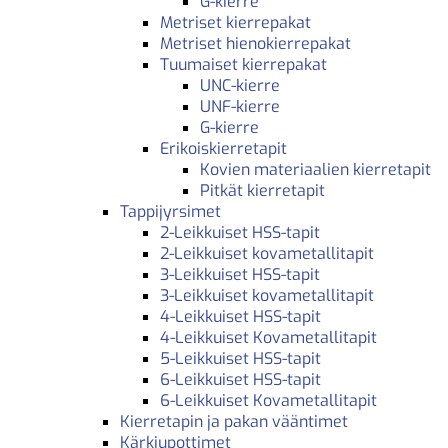
G-kierre
Metriset kierrepakat
Metriset hienokierrepakat
Tuumaiset kierrepakat
UNC-kierre
UNF-kierre
G-kierre
Erikoiskierretapit
Kovien materiaalien kierretapit
Pitkät kierretapit
Tappijyrsimet
2-Leikkuiset HSS-tapit
2-Leikkuiset kovametallitapit
3-Leikkuiset HSS-tapit
3-Leikkuiset kovametallitapit
4-Leikkuiset HSS-tapit
4-Leikkuiset Kovametallitapit
5-Leikkuiset HSS-tapit
6-Leikkuiset HSS-tapit
6-Leikkuiset Kovametallitapit
Kierretapin ja pakan vääntimet
Kärkiupottimet