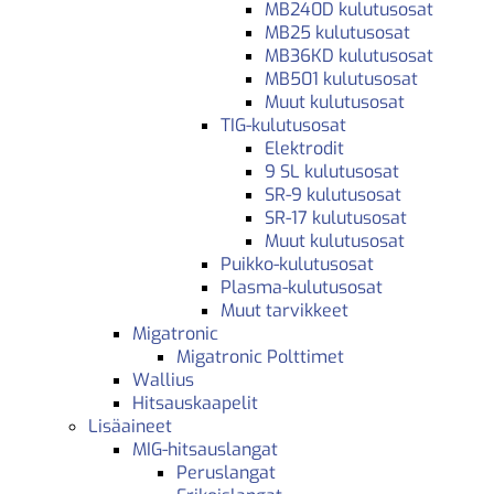
MB240D kulutusosat
MB25 kulutusosat
MB36KD kulutusosat
MB501 kulutusosat
Muut kulutusosat
TIG-kulutusosat
Elektrodit
9 SL kulutusosat
SR-9 kulutusosat
SR-17 kulutusosat
Muut kulutusosat
Puikko-kulutusosat
Plasma-kulutusosat
Muut tarvikkeet
Migatronic
Migatronic Polttimet
Wallius
Hitsauskaapelit
Lisäaineet
MIG-hitsauslangat
Peruslangat