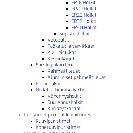
ER16 Holkit
ER20 Holkit
ER25 Holkit
ER32 Holkit
ER40 Holkit
Supistusholkit
Vetopultit
Työkalut ja tarvikkeet
Kierreistukat
Keskiökärjet
Sorvin pakan leuat
Pehmeät leuat
Alumiiniset pehmeät leuat
Poraistukat
Holkit ja kiinnityskartiot
Vähennysholkit
Suurennusholkit
Kiinnityskartiot
Puristimet ja muut kiinnittimet
Ruuvipuristimet
Koneruuvipuristimet