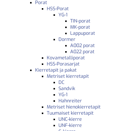
Porat
HSS-Porat
YG-1
TIN-porat
MK-porat
Lappuporat
Dormer
A002 porat
A022 porat
Kovametalliporat
HSS-Porasarjat
Kierretapit ja pakat
Metriset kierretapit
DC
Sandvik
YG-1
Hahnreiter
Metriset hienokierretapit
Tuumaiset kierretapit
UNC-kierre
UNF-kierre