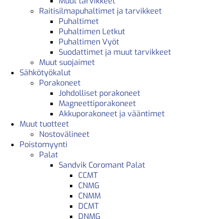
Muut tarvikkeet
Raitisilmapuhaltimet ja tarvikkeet
Puhaltimet
Puhaltimen Letkut
Puhaltimen Vyöt
Suodattimet ja muut tarvikkeet
Muut suojaimet
Sähkötyökalut
Porakoneet
Johdolliset porakoneet
Magneettiporakoneet
Akkuporakoneet ja vääntimet
Muut tuotteet
Nostovälineet
Poistomyynti
Palat
Sandvik Coromant Palat
CCMT
CNMG
CNMM
DCMT
DNMG