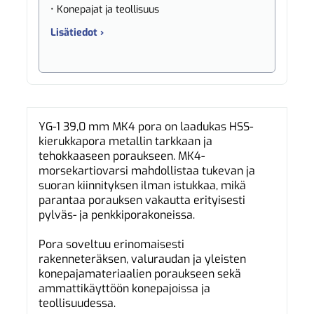
• Konepajat ja teollisuus
Lisätiedot ›
YG-1 39,0 mm MK4 pora on laadukas HSS-
kierukkapora metallin tarkkaan ja
tehokkaaseen poraukseen. MK4-
morsekartiovarsi mahdollistaa tukevan ja
suoran kiinnityksen ilman istukkaa, mikä
parantaa porauksen vakautta erityisesti
pylväs- ja penkkiporakoneissa.
Pora soveltuu erinomaisesti
rakenneteräksen, valuraudan ja yleisten
konepajamateriaalien poraukseen sekä
ammattikäyttöön konepajoissa ja
teollisuudessa.