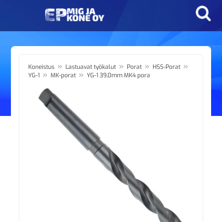
»
»
»
»
Koneistus
Lastuavat työkalut
Porat
HSS-Porat
»
»
YG-1
MK-porat
YG-1 39,0mm MK4 pora