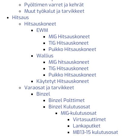
Pyöltimen varret ja kehrät
Muut työkalut ja tarvikkeet
Hitsaus
Hitsauskoneet
EWM
MIG Hitsauskoneet
TIG Hitsauskoneet
Puikko Hitsauskoneet
Wallius
MIG hitsauskoneet
TIG Hitsauskoneet
Puikko Hitsauskoneet
Käytetyt Hitsauskoneet
Varaosat ja tarvikkeet
Binzel
Binzel Polttimet
Binzel Kulutusosat
MIG-kulutusosat
Virtasuuttimet
Lankaputket
MB13-15 kulutusosat