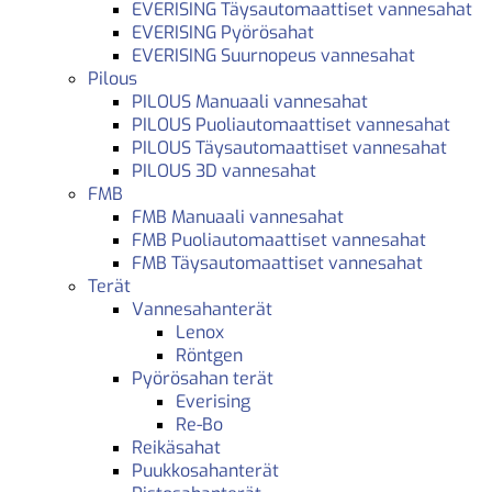
EVERISING Täysautomaattiset vannesahat
EVERISING Pyörösahat
EVERISING Suurnopeus vannesahat
Pilous
PILOUS Manuaali vannesahat
PILOUS Puoliautomaattiset vannesahat
PILOUS Täysautomaattiset vannesahat
PILOUS 3D vannesahat
FMB
FMB Manuaali vannesahat
FMB Puoliautomaattiset vannesahat
FMB Täysautomaattiset vannesahat
Terät
Vannesahanterät
Lenox
Röntgen
Pyörösahan terät
Everising
Re-Bo
Reikäsahat
Puukkosahanterät