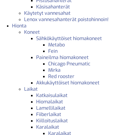
Pistosahanterät
Käsisahanterät
Käytetyt vannesahat
Lenox vannesahanterät poistohinnoin!
Hionta
Koneet
Sähkökäyttöiset hiomakoneet
Metabo
Fein
Paineilma hiomakoneet
Chicago Pneumatic
Mirka
Red rooster
Akkukäyttöiset hiomakoneet
Laikat
Katkaisulaikat
Hiomalaikat
Lamellilaikat
Fiiberlaikat
Kiilloituslaikat
Karalaikat
Karalaikat