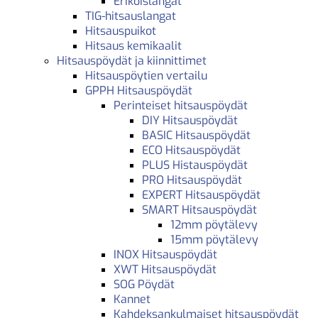
Erikoislangat
TIG-hitsauslangat
Hitsauspuikot
Hitsaus kemikaalit
Hitsauspöydät ja kiinnittimet
Hitsauspöytien vertailu
GPPH Hitsauspöydät
Perinteiset hitsauspöydät
DIY Hitsauspöydät
BASIC Hitsauspöydät
ECO Hitsauspöydät
PLUS Histauspöydät
PRO Hitsauspöydät
EXPERT Hitsauspöydät
SMART Hitsauspöydät
12mm pöytälevy
15mm pöytälevy
INOX Hitsauspöydät
XWT Hitsauspöydät
SOG Pöydät
Kannet
Kahdeksankulmaiset hitsauspöydät