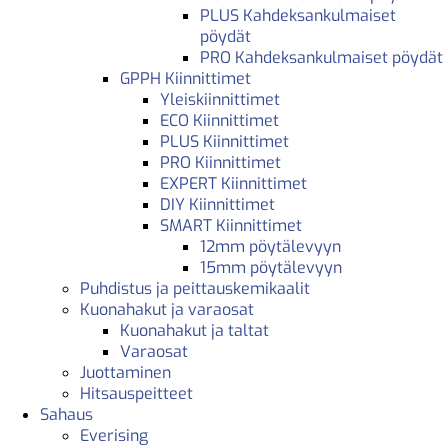
PLUS Kahdeksankulmaiset
pöydät
PRO Kahdeksankulmaiset pöydät
GPPH Kiinnittimet
Yleiskiinnittimet
ECO Kiinnittimet
PLUS Kiinnittimet
PRO Kiinnittimet
EXPERT Kiinnittimet
DIY Kiinnittimet
SMART Kiinnittimet
12mm pöytälevyyn
15mm pöytälevyyn
Puhdistus ja peittauskemikaalit
Kuonahakut ja varaosat
Kuonahakut ja taltat
Varaosat
Juottaminen
Hitsauspeitteet
Sahaus
Everising