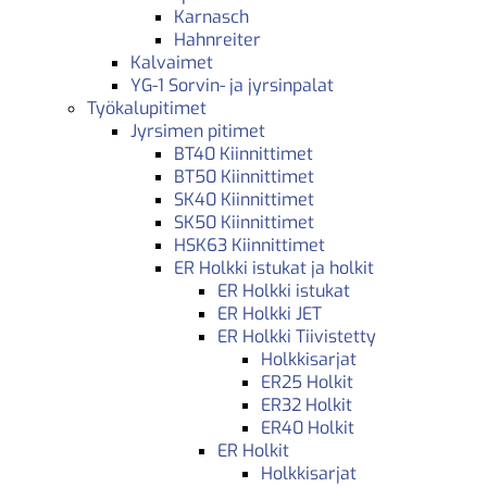
Karnasch
Hahnreiter
Kalvaimet
YG-1 Sorvin- ja jyrsinpalat
Työkalupitimet
Jyrsimen pitimet
BT40 Kiinnittimet
BT50 Kiinnittimet
SK40 Kiinnittimet
SK50 Kiinnittimet
HSK63 Kiinnittimet
ER Holkki istukat ja holkit
ER Holkki istukat
ER Holkki JET
ER Holkki Tiivistetty
Holkkisarjat
ER25 Holkit
ER32 Holkit
ER40 Holkit
ER Holkit
Holkkisarjat