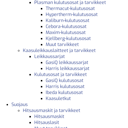
Plasman kulutusosat ja tarvikkeet
Thermacut-kulutusosat
Hypertherm-kulutusosat
Kaliburn-kulutusosat
Cebora-kulutusosat
Maxim-kulutusosat
Kjellberg-kulutusosat
Muut tarvikkeet
Kaasuleikkauslaitteet ja tarvikkeet
Leikkaussarjat
GasiQ leikkaussarjat
Harris leikkaussarjat
Kulutusosat ja tarvikkeet
GasiQ kulutusosat
Harris kulutusosat
Ibeda kulutusosat
Kaasuletkut
Suojaus
Hitsausmaskit ja tarvikkeet
Hitsausmaskit
Hitsauslasit