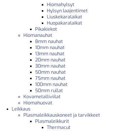
Hiomahylsyt
Hylsyn laajentimet
Liuskekaralaikat
Huopakaralaikat
Pikakiekot
Hiomanauhat
8mm nauhat
10mm nauhat
13mm nauhat
20mm nauhat
30mm nauhat
50mm nauhat
75mm nauhat
100mm nauhat
50mm rullat
Kovametalliviilat
Hiomahuovat
Leikkaus
Plasmaleikkauskoneet ja tarvikkeet
Plasmaleikkurit
Thermacut