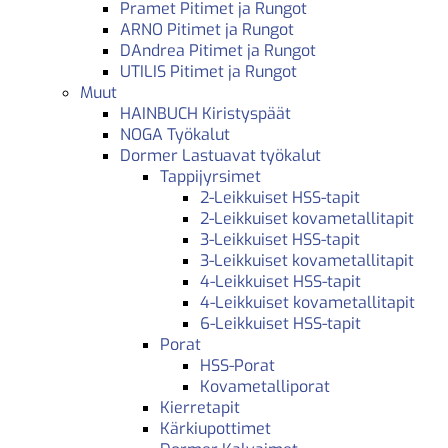
Pramet Pitimet ja Rungot
ARNO Pitimet ja Rungot
DAndrea Pitimet ja Rungot
UTILIS Pitimet ja Rungot
Muut
HAINBUCH Kiristyspäät
NOGA Työkalut
Dormer Lastuavat työkalut
Tappijyrsimet
2-Leikkuiset HSS-tapit
2-Leikkuiset kovametallitapit
3-Leikkuiset HSS-tapit
3-Leikkuiset kovametallitapit
4-Leikkuiset HSS-tapit
4-Leikkuiset kovametallitapit
6-Leikkuiset HSS-tapit
Porat
HSS-Porat
Kovametalliporat
Kierretapit
Kärkiupottimet