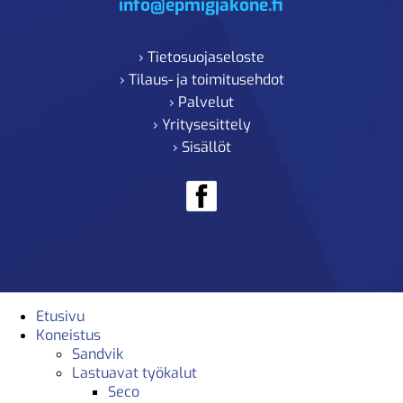
info@epmigjakone.fi
› Tietosuojaseloste
› Tilaus- ja toimitusehdot
› Palvelut
› Yritysesittely
› Sisällöt
Etusivu
Koneistus
Sandvik
Lastuavat työkalut
Seco