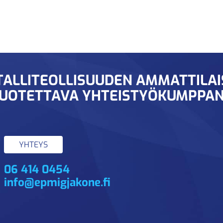
ALLITEOLLISUUDEN AMMATTILA
UOTETTAVA YHTEISTYÖKUMPPAN
YHTEYS
06 414 0454
info@epmigjakone.fi