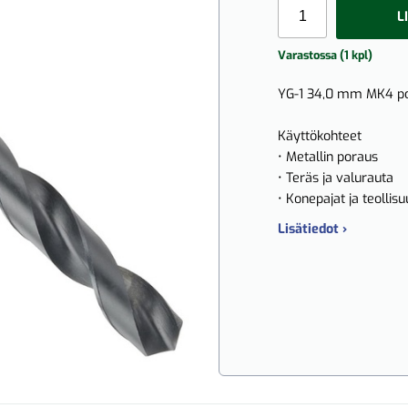
L
Varastossa (1 kpl)
YG-1 34,0 mm MK4 por
Käyttökohteet
• Metallin poraus
• Teräs ja valurauta
• Konepajat ja teollisu
Lisätiedot ›