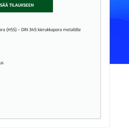
ISÄÄ TILAUKSEEN
a (HSS) – DIN 345 kierukkapora metallille
us