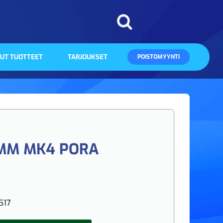
UT TUOTTEET
TARJOUKSET
POISTOMYYNTI
0MM MK4 PORA
517