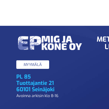
MET
L
MYYMÄLÄ
PL 85
Tuottajantie 21
60101 Seinäjoki
Avoinna arkisin klo 8-16