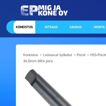
KONEISTUS
HITSAUS
SAHAUS
HIONTA
»
»
»
Koneistus
Lastuavat työkalut
Porat
HSS-Pora
34,0mm MK4 pora