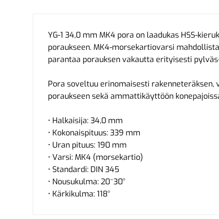
YG-1 34,0 mm MK4 pora on laadukas HSS-kieruk
poraukseen. MK4-morsekartiovarsi mahdollistaa
parantaa porauksen vakautta erityisesti pylväs
Pora soveltuu erinomaisesti rakenneteräksen, 
poraukseen sekä ammattikäyttöön konepajoissa 
• Halkaisija: 34,0 mm
• Kokonaispituus: 339 mm
• Uran pituus: 190 mm
• Varsi: MK4 (morsekartio)
• Standardi: DIN 345
• Nousukulma: 20~30°
• Kärkikulma: 118°