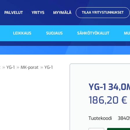
PALVELUT
YRITYS
MYYMÄLÄ
TILAA YRITYSTUNNUKSET
LEIKKAUS
SUOJAUS
SÄHKÖTYÖKALUT
MU
»
»
»
t
YG-1
MK-porat
YG-1
YG-1 34,
186,20 €
Tuotekoodi
3840