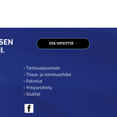
ISEN
OTA YHTEYTTÄ
I.
› Tietosuojaseloste
› Tilaus- ja toimitusehdot
› Palvelut
› Yritysesittely
› Sisällöt