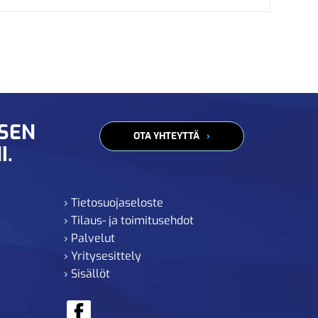
ISEN
OTA YHTEYTTÄ
I.
› Tietosuojaseloste
› Tilaus- ja toimitusehdot
› Palvelut
› Yritysesittely
› Sisällöt