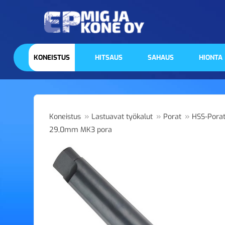
KONEISTUS
HITSAUS
SAHAUS
HIONTA
»
»
»
Koneistus
Lastuavat työkalut
Porat
HSS-Pora
29,0mm MK3 pora