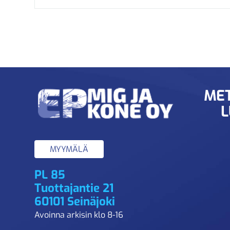
MET
L
MYYMÄLÄ
PL 85
Tuottajantie 21
60101 Seinäjoki
Avoinna arkisin klo 8-16