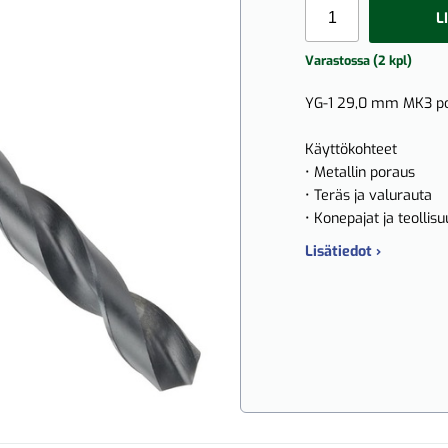
L
Varastossa (2 kpl)
YG-1 29,0 mm MK3 por
Käyttökohteet
• Metallin poraus
• Teräs ja valurauta
• Konepajat ja teollisu
Lisätiedot ›