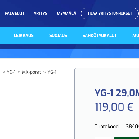
PALVELUT
YRITYS
MYYMÄLÄ
TILAA YRITYSTUNNUKSET
LEIKKAUS
SUOJAUS
SÄHKÖTYÖKALUT
MU
»
»
»
t
YG-1
MK-porat
YG-1
YG-1 29,
119,00 €
Tuotekoodi
3840