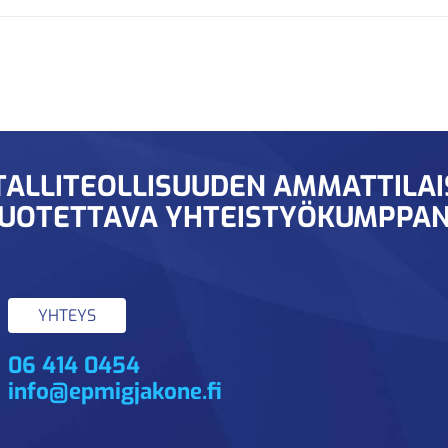
ALLITEOLLISUUDEN AMMATTILA
UOTETTAVA YHTEISTYÖKUMPPAN
YHTEYS
06 414 0454
info@epmigjakone.fi