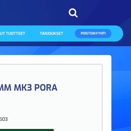
UT TUOTTEET
TARJOUKSET
POISTOMYYNTI
0MM MK3 PORA
503