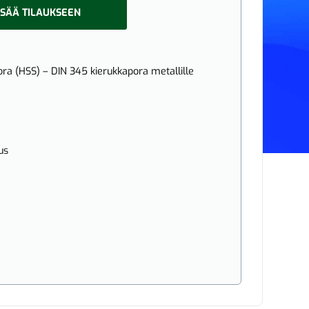
ISÄÄ TILAUKSEEN
a (HSS) – DIN 345 kierukkapora metallille
us