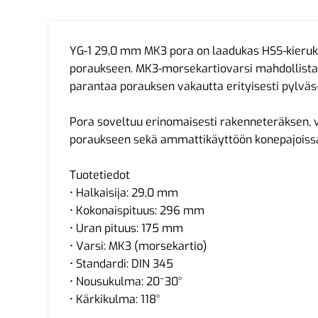
YG-1 29,0 mm MK3 pora on laadukas HSS-kieruk
poraukseen. MK3-morsekartiovarsi mahdollistaa
parantaa porauksen vakautta erityisesti pylväs
Pora soveltuu erinomaisesti rakenneteräksen, 
poraukseen sekä ammattikäyttöön konepajoissa 
Tuotetiedot
• Halkaisija: 29,0 mm
• Kokonaispituus: 296 mm
• Uran pituus: 175 mm
• Varsi: MK3 (morsekartio)
• Standardi: DIN 345
• Nousukulma: 20~30°
• Kärkikulma: 118°