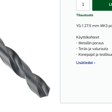
L
Tilaustuote
YG-1 27,5 mm MK3 por
Käyttökohteet
• Metallin poraus
• Teräs ja valurauta
• Konepajat ja teollisu
Lisätiedot ›