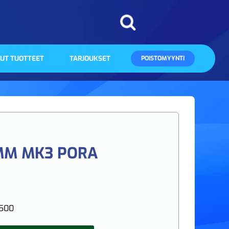
UT TUOTTEET
TARJOUKSET
POISTOMYYNTI
5MM MK3 PORA
500