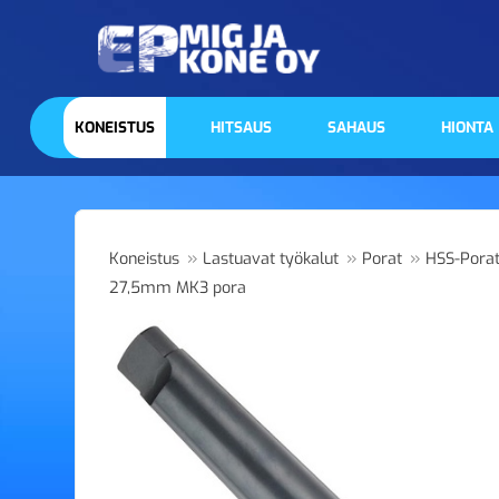
KONEISTUS
HITSAUS
SAHAUS
HIONTA
»
»
»
Koneistus
Lastuavat työkalut
Porat
HSS-Pora
27,5mm MK3 pora