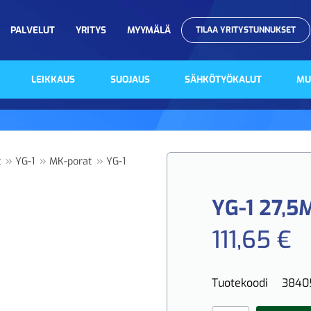
PALVELUT
YRITYS
MYYMÄLÄ
TILAA YRITYSTUNNUKSET
LEIKKAUS
SUOJAUS
SÄHKÖTYÖKALUT
MU
»
»
»
t
YG-1
MK-porat
YG-1
YG-1 27,
111,65 €
Tuotekoodi
3840