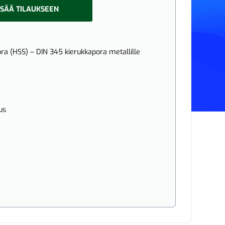
ISÄÄ TILAUKSEEN
a (HSS) – DIN 345 kierukkapora metallille
us