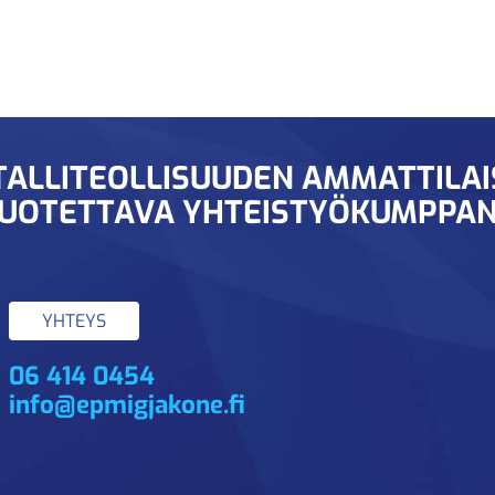
ALLITEOLLISUUDEN AMMATTILA
UOTETTAVA YHTEISTYÖKUMPPAN
YHTEYS
06 414 0454
info@epmigjakone.fi