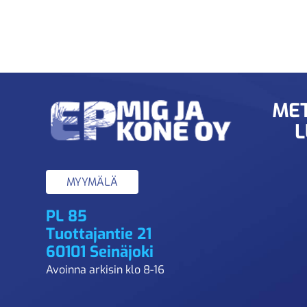
MET
L
MYYMÄLÄ
PL 85
Tuottajantie 21
60101 Seinäjoki
Avoinna arkisin klo 8-16