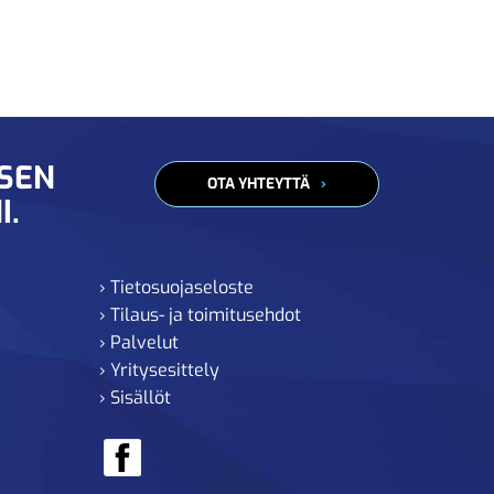
ISEN
OTA YHTEYTTÄ
I.
› Tietosuojaseloste
› Tilaus- ja toimitusehdot
› Palvelut
› Yritysesittely
› Sisällöt