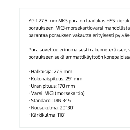
YG-1 27,5 mm MK3 pora on laadukas HSS-kieruk
poraukseen. MK3-morsekartiovarsi mahdollistaa
parantaa porauksen vakautta erityisesti pylväs
Pora soveltuu erinomaisesti rakenneteräksen, 
poraukseen sekä ammattikäyttöön konepajoissa 
• Halkaisija: 27,5 mm
• Kokonaispituus: 291 mm
• Uran pituus: 170 mm
• Varsi: MK3 (morsekartio)
• Standardi: DIN 345
• Nousukulma: 20~30°
• Kärkikulma: 118°