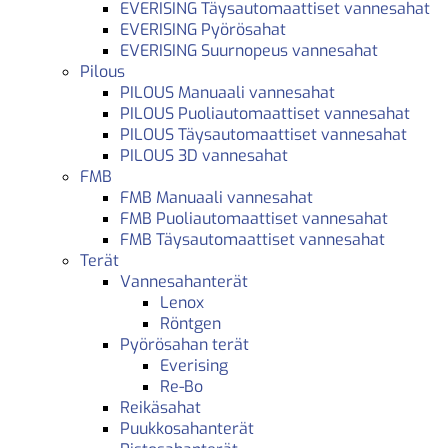
EVERISING Täysautomaattiset vannesahat
EVERISING Pyörösahat
EVERISING Suurnopeus vannesahat
Pilous
PILOUS Manuaali vannesahat
PILOUS Puoliautomaattiset vannesahat
PILOUS Täysautomaattiset vannesahat
PILOUS 3D vannesahat
FMB
FMB Manuaali vannesahat
FMB Puoliautomaattiset vannesahat
FMB Täysautomaattiset vannesahat
Terät
Vannesahanterät
Lenox
Röntgen
Pyörösahan terät
Everising
Re-Bo
Reikäsahat
Puukkosahanterät