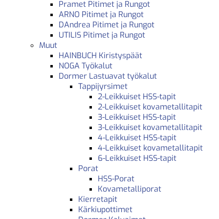
Pramet Pitimet ja Rungot
ARNO Pitimet ja Rungot
DAndrea Pitimet ja Rungot
UTILIS Pitimet ja Rungot
Muut
HAINBUCH Kiristyspäät
NOGA Työkalut
Dormer Lastuavat työkalut
Tappijyrsimet
2-Leikkuiset HSS-tapit
2-Leikkuiset kovametallitapit
3-Leikkuiset HSS-tapit
3-Leikkuiset kovametallitapit
4-Leikkuiset HSS-tapit
4-Leikkuiset kovametallitapit
6-Leikkuiset HSS-tapit
Porat
HSS-Porat
Kovametalliporat
Kierretapit
Kärkiupottimet