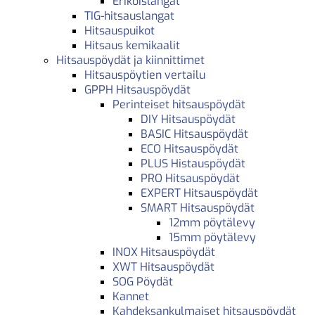
Erikoislangat
TIG-hitsauslangat
Hitsauspuikot
Hitsaus kemikaalit
Hitsauspöydät ja kiinnittimet
Hitsauspöytien vertailu
GPPH Hitsauspöydät
Perinteiset hitsauspöydät
DIY Hitsauspöydät
BASIC Hitsauspöydät
ECO Hitsauspöydät
PLUS Histauspöydät
PRO Hitsauspöydät
EXPERT Hitsauspöydät
SMART Hitsauspöydät
12mm pöytälevy
15mm pöytälevy
INOX Hitsauspöydät
XWT Hitsauspöydät
SOG Pöydät
Kannet
Kahdeksankulmaiset hitsauspöydät