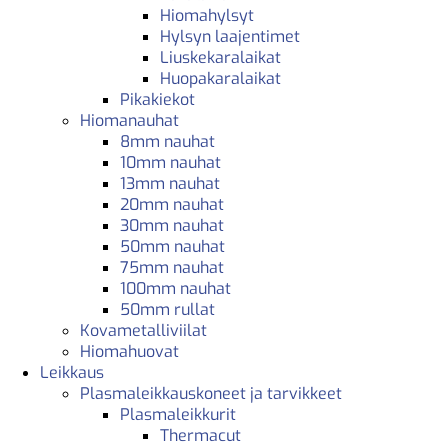
Hiomahylsyt
Hylsyn laajentimet
Liuskekaralaikat
Huopakaralaikat
Pikakiekot
Hiomanauhat
8mm nauhat
10mm nauhat
13mm nauhat
20mm nauhat
30mm nauhat
50mm nauhat
75mm nauhat
100mm nauhat
50mm rullat
Kovametalliviilat
Hiomahuovat
Leikkaus
Plasmaleikkauskoneet ja tarvikkeet
Plasmaleikkurit
Thermacut