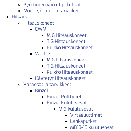
Pyöltimen varret ja kehrät
Muut työkalut ja tarvikkeet
Hitsaus
Hitsauskoneet
EWM
MIG Hitsauskoneet
TIG Hitsauskoneet
Puikko Hitsauskoneet
Wallius
MIG hitsauskoneet
TIG Hitsauskoneet
Puikko Hitsauskoneet
Käytetyt Hitsauskoneet
Varaosat ja tarvikkeet
Binzel
Binzel Polttimet
Binzel Kulutusosat
MIG-kulutusosat
Virtasuuttimet
Lankaputket
MB13-15 kulutusosat