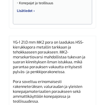
• Konepajat ja teollisuus
Lisätiedot ›
YG-1 21,0 mm MK2 pora on laadukas HSS-
kierukkapora metallin tarkkaan ja
tehokkaaseen poraukseen. MK2-
morsekartiovarsi mahdollistaa tukevan ja
suoran kiinnityksen ilman istukkaa, mikä
parantaa porauksen vakautta erityisesti
pylväs- ja penkkiporakoneissa.
Pora soveltuu erinomaisesti
rakenneteräksen, valuraudan ja yleisten
konepajamateriaalien poraukseen sekä
ammattikäyttöön konepajoissa ja
teollisuudessa.