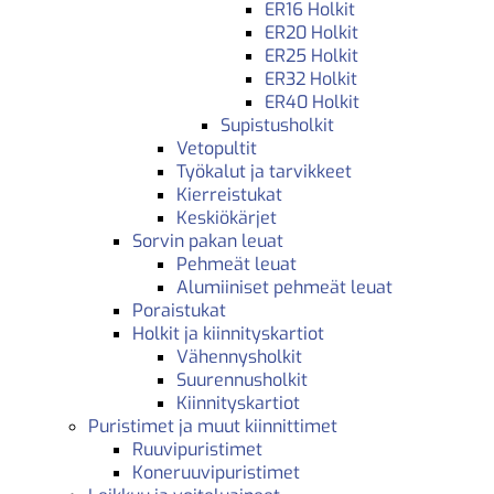
ER16 Holkit
ER20 Holkit
ER25 Holkit
ER32 Holkit
ER40 Holkit
Supistusholkit
Vetopultit
Työkalut ja tarvikkeet
Kierreistukat
Keskiökärjet
Sorvin pakan leuat
Pehmeät leuat
Alumiiniset pehmeät leuat
Poraistukat
Holkit ja kiinnityskartiot
Vähennysholkit
Suurennusholkit
Kiinnityskartiot
Puristimet ja muut kiinnittimet
Ruuvipuristimet
Koneruuvipuristimet