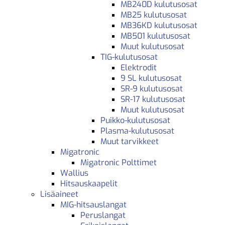
MB240D kulutusosat
MB25 kulutusosat
MB36KD kulutusosat
MB501 kulutusosat
Muut kulutusosat
TIG-kulutusosat
Elektrodit
9 SL kulutusosat
SR-9 kulutusosat
SR-17 kulutusosat
Muut kulutusosat
Puikko-kulutusosat
Plasma-kulutusosat
Muut tarvikkeet
Migatronic
Migatronic Polttimet
Wallius
Hitsauskaapelit
Lisäaineet
MIG-hitsauslangat
Peruslangat