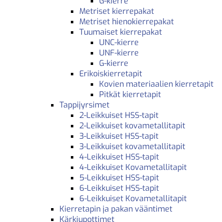
G-kierre
Metriset kierrepakat
Metriset hienokierrepakat
Tuumaiset kierrepakat
UNC-kierre
UNF-kierre
G-kierre
Erikoiskierretapit
Kovien materiaalien kierretapit
Pitkät kierretapit
Tappijyrsimet
2-Leikkuiset HSS-tapit
2-Leikkuiset kovametallitapit
3-Leikkuiset HSS-tapit
3-Leikkuiset kovametallitapit
4-Leikkuiset HSS-tapit
4-Leikkuiset Kovametallitapit
5-Leikkuiset HSS-tapit
6-Leikkuiset HSS-tapit
6-Leikkuiset Kovametallitapit
Kierretapin ja pakan vääntimet
Kärkiupottimet