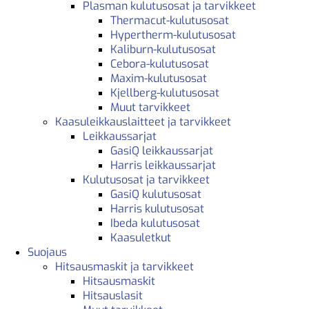
Plasman kulutusosat ja tarvikkeet
Thermacut-kulutusosat
Hypertherm-kulutusosat
Kaliburn-kulutusosat
Cebora-kulutusosat
Maxim-kulutusosat
Kjellberg-kulutusosat
Muut tarvikkeet
Kaasuleikkauslaitteet ja tarvikkeet
Leikkaussarjat
GasiQ leikkaussarjat
Harris leikkaussarjat
Kulutusosat ja tarvikkeet
GasiQ kulutusosat
Harris kulutusosat
Ibeda kulutusosat
Kaasuletkut
Suojaus
Hitsausmaskit ja tarvikkeet
Hitsausmaskit
Hitsauslasit