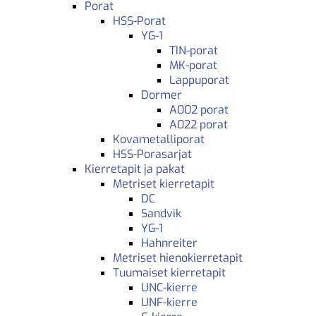
Porat
HSS-Porat
YG-1
TIN-porat
MK-porat
Lappuporat
Dormer
A002 porat
A022 porat
Kovametalliporat
HSS-Porasarjat
Kierretapit ja pakat
Metriset kierretapit
DC
Sandvik
YG-1
Hahnreiter
Metriset hienokierretapit
Tuumaiset kierretapit
UNC-kierre
UNF-kierre