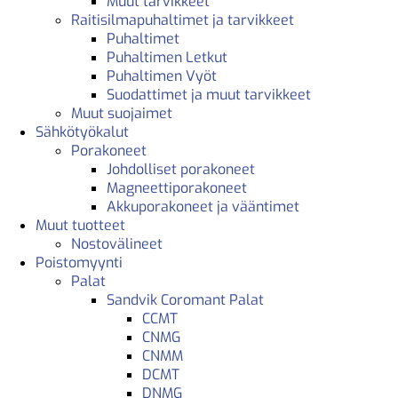
Muut tarvikkeet
Raitisilmapuhaltimet ja tarvikkeet
Puhaltimet
Puhaltimen Letkut
Puhaltimen Vyöt
Suodattimet ja muut tarvikkeet
Muut suojaimet
Sähkötyökalut
Porakoneet
Johdolliset porakoneet
Magneettiporakoneet
Akkuporakoneet ja vääntimet
Muut tuotteet
Nostovälineet
Poistomyynti
Palat
Sandvik Coromant Palat
CCMT
CNMG
CNMM
DCMT
DNMG