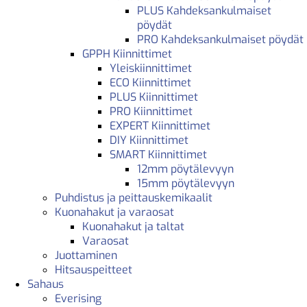
PLUS Kahdeksankulmaiset
pöydät
PRO Kahdeksankulmaiset pöydät
GPPH Kiinnittimet
Yleiskiinnittimet
ECO Kiinnittimet
PLUS Kiinnittimet
PRO Kiinnittimet
EXPERT Kiinnittimet
DIY Kiinnittimet
SMART Kiinnittimet
12mm pöytälevyyn
15mm pöytälevyyn
Puhdistus ja peittauskemikaalit
Kuonahakut ja varaosat
Kuonahakut ja taltat
Varaosat
Juottaminen
Hitsauspeitteet
Sahaus
Everising