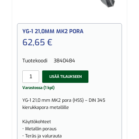
YG-1 21,0MM MK2 PORA
62,65 €
Tuotekoodi
3840484
LISÄÄ TILAUKSEEN
Varastossa (1 kpl)
YG-1 21,0 mm MK2 pora (HSS) – DIN 345
kierukkapora metallille
Käyttökohteet
• Metallin poraus
• Teräs ja valurauta