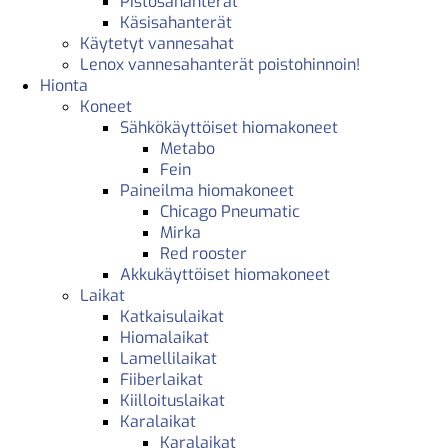
Pistosahanterät
Käsisahanterät
Käytetyt vannesahat
Lenox vannesahanterät poistohinnoin!
Hionta
Koneet
Sähkökäyttöiset hiomakoneet
Metabo
Fein
Paineilma hiomakoneet
Chicago Pneumatic
Mirka
Red rooster
Akkukäyttöiset hiomakoneet
Laikat
Katkaisulaikat
Hiomalaikat
Lamellilaikat
Fiiberlaikat
Kiilloituslaikat
Karalaikat
Karalaikat