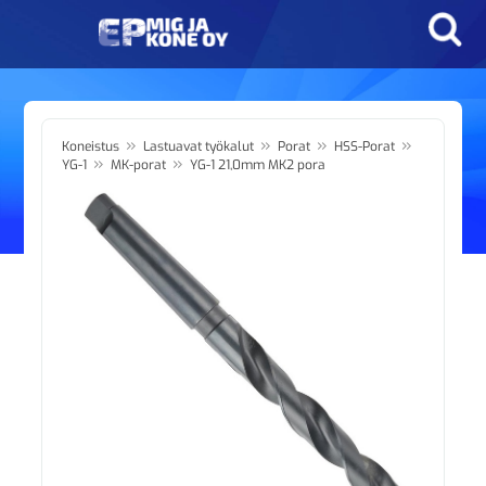
»
»
»
»
Koneistus
Lastuavat työkalut
Porat
HSS-Porat
»
»
YG-1
MK-porat
YG-1 21,0mm MK2 pora