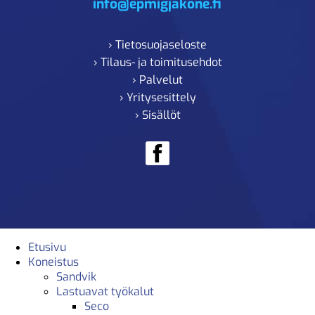
info@epmigjakone.fi
› Tietosuojaseloste
› Tilaus- ja toimitusehdot
› Palvelut
› Yritysesittely
› Sisällöt
Etusivu
Koneistus
Sandvik
Lastuavat työkalut
Seco