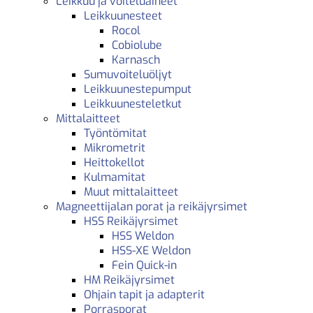
Leikkuu ja voiteluaineet
Leikkuunesteet
Rocol
Cobiolube
Karnasch
Sumuvoiteluöljyt
Leikkuunestepumput
Leikkuunesteletkut
Mittalaitteet
Työntömitat
Mikrometrit
Heittokellot
Kulmamitat
Muut mittalaitteet
Magneettijalan porat ja reikäjyrsimet
HSS Reikäjyrsimet
HSS Weldon
HSS-XE Weldon
Fein Quick-in
HM Reikäjyrsimet
Ohjain tapit ja adapterit
Porrasporat