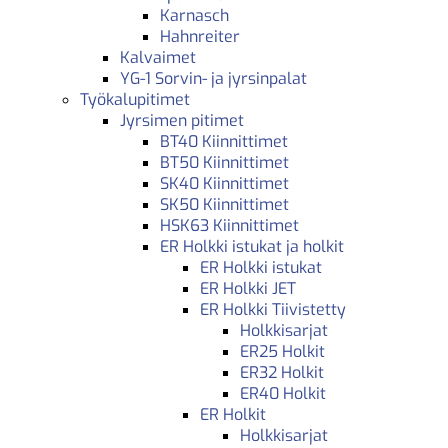
Karnasch
Hahnreiter
Kalvaimet
YG-1 Sorvin- ja jyrsinpalat
Työkalupitimet
Jyrsimen pitimet
BT40 Kiinnittimet
BT50 Kiinnittimet
SK40 Kiinnittimet
SK50 Kiinnittimet
HSK63 Kiinnittimet
ER Holkki istukat ja holkit
ER Holkki istukat
ER Holkki JET
ER Holkki Tiivistetty
Holkkisarjat
ER25 Holkit
ER32 Holkit
ER40 Holkit
ER Holkit
Holkkisarjat