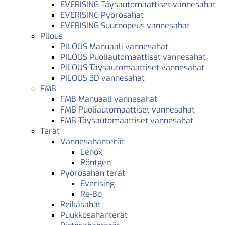
EVERISING Täysautomaattiset vannesahat
EVERISING Pyörösahat
EVERISING Suurnopeus vannesahat
Pilous
PILOUS Manuaali vannesahat
PILOUS Puoliautomaattiset vannesahat
PILOUS Täysautomaattiset vannesahat
PILOUS 3D vannesahat
FMB
FMB Manuaali vannesahat
FMB Puoliautomaattiset vannesahat
FMB Täysautomaattiset vannesahat
Terät
Vannesahanterät
Lenox
Röntgen
Pyörösahan terät
Everising
Re-Bo
Reikäsahat
Puukkosahanterät