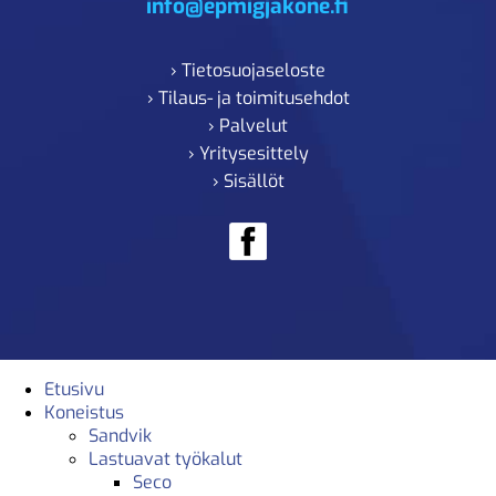
info@epmigjakone.fi
› Tietosuojaseloste
› Tilaus- ja toimitusehdot
› Palvelut
› Yritysesittely
› Sisällöt
Etusivu
Koneistus
Sandvik
Lastuavat työkalut
Seco