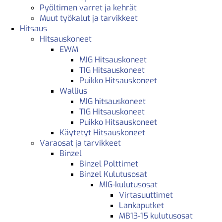
Pyöltimen varret ja kehrät
Muut työkalut ja tarvikkeet
Hitsaus
Hitsauskoneet
EWM
MIG Hitsauskoneet
TIG Hitsauskoneet
Puikko Hitsauskoneet
Wallius
MIG hitsauskoneet
TIG Hitsauskoneet
Puikko Hitsauskoneet
Käytetyt Hitsauskoneet
Varaosat ja tarvikkeet
Binzel
Binzel Polttimet
Binzel Kulutusosat
MIG-kulutusosat
Virtasuuttimet
Lankaputket
MB13-15 kulutusosat