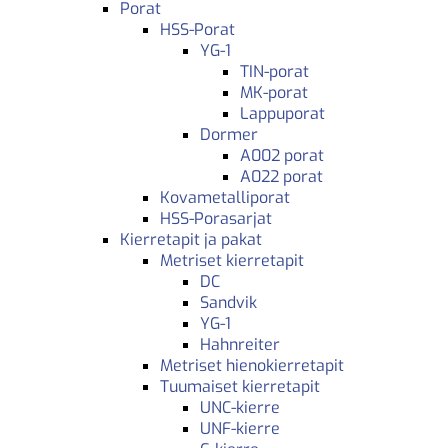
Porat
HSS-Porat
YG-1
TIN-porat
MK-porat
Lappuporat
Dormer
A002 porat
A022 porat
Kovametalliporat
HSS-Porasarjat
Kierretapit ja pakat
Metriset kierretapit
DC
Sandvik
YG-1
Hahnreiter
Metriset hienokierretapit
Tuumaiset kierretapit
UNC-kierre
UNF-kierre