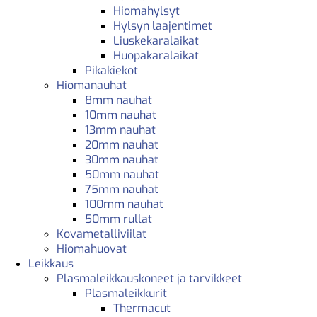
Hiomahylsyt
Hylsyn laajentimet
Liuskekaralaikat
Huopakaralaikat
Pikakiekot
Hiomanauhat
8mm nauhat
10mm nauhat
13mm nauhat
20mm nauhat
30mm nauhat
50mm nauhat
75mm nauhat
100mm nauhat
50mm rullat
Kovametalliviilat
Hiomahuovat
Leikkaus
Plasmaleikkauskoneet ja tarvikkeet
Plasmaleikkurit
Thermacut