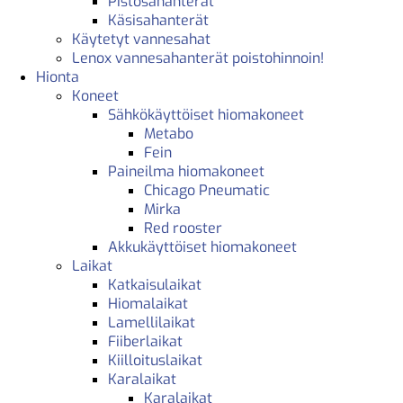
Pistosahanterät
Käsisahanterät
Käytetyt vannesahat
Lenox vannesahanterät poistohinnoin!
Hionta
Koneet
Sähkökäyttöiset hiomakoneet
Metabo
Fein
Paineilma hiomakoneet
Chicago Pneumatic
Mirka
Red rooster
Akkukäyttöiset hiomakoneet
Laikat
Katkaisulaikat
Hiomalaikat
Lamellilaikat
Fiiberlaikat
Kiilloituslaikat
Karalaikat
Karalaikat