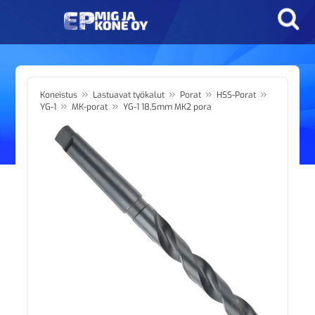
»
»
»
»
Koneistus
Lastuavat työkalut
Porat
HSS-Porat
»
»
YG-1
MK-porat
YG-1 18,5mm MK2 pora