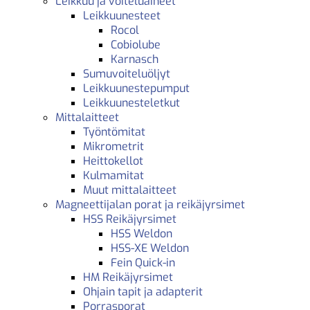
Leikkuu ja voiteluaineet
Leikkuunesteet
Rocol
Cobiolube
Karnasch
Sumuvoiteluöljyt
Leikkuunestepumput
Leikkuunesteletkut
Mittalaitteet
Työntömitat
Mikrometrit
Heittokellot
Kulmamitat
Muut mittalaitteet
Magneettijalan porat ja reikäjyrsimet
HSS Reikäjyrsimet
HSS Weldon
HSS-XE Weldon
Fein Quick-in
HM Reikäjyrsimet
Ohjain tapit ja adapterit
Porrasporat