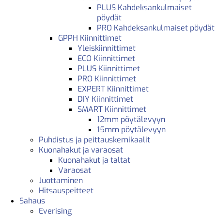
PLUS Kahdeksankulmaiset
pöydät
PRO Kahdeksankulmaiset pöydät
GPPH Kiinnittimet
Yleiskiinnittimet
ECO Kiinnittimet
PLUS Kiinnittimet
PRO Kiinnittimet
EXPERT Kiinnittimet
DIY Kiinnittimet
SMART Kiinnittimet
12mm pöytälevyyn
15mm pöytälevyyn
Puhdistus ja peittauskemikaalit
Kuonahakut ja varaosat
Kuonahakut ja taltat
Varaosat
Juottaminen
Hitsauspeitteet
Sahaus
Everising