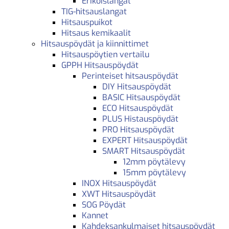
Erikoislangat
TIG-hitsauslangat
Hitsauspuikot
Hitsaus kemikaalit
Hitsauspöydät ja kiinnittimet
Hitsauspöytien vertailu
GPPH Hitsauspöydät
Perinteiset hitsauspöydät
DIY Hitsauspöydät
BASIC Hitsauspöydät
ECO Hitsauspöydät
PLUS Histauspöydät
PRO Hitsauspöydät
EXPERT Hitsauspöydät
SMART Hitsauspöydät
12mm pöytälevy
15mm pöytälevy
INOX Hitsauspöydät
XWT Hitsauspöydät
SOG Pöydät
Kannet
Kahdeksankulmaiset hitsauspöydät