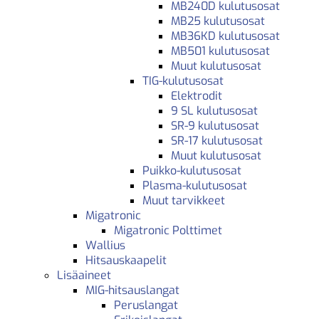
MB240D kulutusosat
MB25 kulutusosat
MB36KD kulutusosat
MB501 kulutusosat
Muut kulutusosat
TIG-kulutusosat
Elektrodit
9 SL kulutusosat
SR-9 kulutusosat
SR-17 kulutusosat
Muut kulutusosat
Puikko-kulutusosat
Plasma-kulutusosat
Muut tarvikkeet
Migatronic
Migatronic Polttimet
Wallius
Hitsauskaapelit
Lisäaineet
MIG-hitsauslangat
Peruslangat