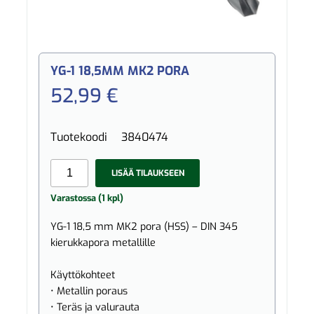
YG-1 18,5MM MK2 PORA
52,99 €
Tuotekoodi
3840474
LISÄÄ TILAUKSEEN
Varastossa (1 kpl)
YG-1 18,5 mm MK2 pora (HSS) – DIN 345
kierukkapora metallille
Käyttökohteet
• Metallin poraus
• Teräs ja valurauta