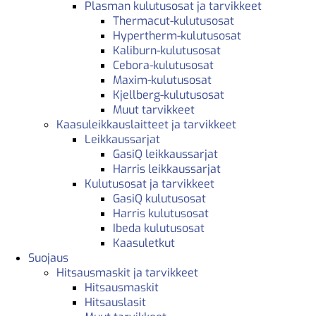
Plasman kulutusosat ja tarvikkeet
Thermacut-kulutusosat
Hypertherm-kulutusosat
Kaliburn-kulutusosat
Cebora-kulutusosat
Maxim-kulutusosat
Kjellberg-kulutusosat
Muut tarvikkeet
Kaasuleikkauslaitteet ja tarvikkeet
Leikkaussarjat
GasiQ leikkaussarjat
Harris leikkaussarjat
Kulutusosat ja tarvikkeet
GasiQ kulutusosat
Harris kulutusosat
Ibeda kulutusosat
Kaasuletkut
Suojaus
Hitsausmaskit ja tarvikkeet
Hitsausmaskit
Hitsauslasit