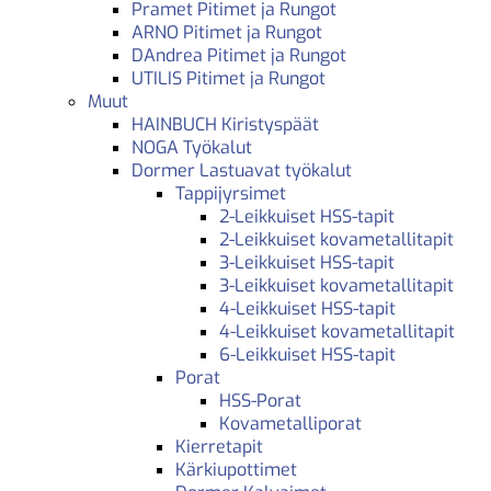
Pramet Pitimet ja Rungot
ARNO Pitimet ja Rungot
DAndrea Pitimet ja Rungot
UTILIS Pitimet ja Rungot
Muut
HAINBUCH Kiristyspäät
NOGA Työkalut
Dormer Lastuavat työkalut
Tappijyrsimet
2-Leikkuiset HSS-tapit
2-Leikkuiset kovametallitapit
3-Leikkuiset HSS-tapit
3-Leikkuiset kovametallitapit
4-Leikkuiset HSS-tapit
4-Leikkuiset kovametallitapit
6-Leikkuiset HSS-tapit
Porat
HSS-Porat
Kovametalliporat
Kierretapit
Kärkiupottimet