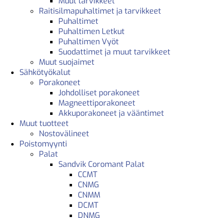
Muut tarvikkeet
Raitisilmapuhaltimet ja tarvikkeet
Puhaltimet
Puhaltimen Letkut
Puhaltimen Vyöt
Suodattimet ja muut tarvikkeet
Muut suojaimet
Sähkötyökalut
Porakoneet
Johdolliset porakoneet
Magneettiporakoneet
Akkuporakoneet ja vääntimet
Muut tuotteet
Nostovälineet
Poistomyynti
Palat
Sandvik Coromant Palat
CCMT
CNMG
CNMM
DCMT
DNMG