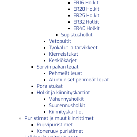
ER16 Holkit
ER20 Holkit
ER25 Holkit
ER32 Holkit
ER40 Holkit
Supistusholkit
Vetopultit
Työkalut ja tarvikkeet
Kierreistukat
Keskiökärjet
Sorvin pakan leuat
Pehmeät leuat
Alumiiniset pehmeät leuat
Poraistukat
Holkit ja kiinnityskartiot
Vähennysholkit
Suurennusholkit
Kiinnityskartiot
Puristimet ja muut kiinnittimet
Ruuvipuristimet
Koneruuvipuristimet