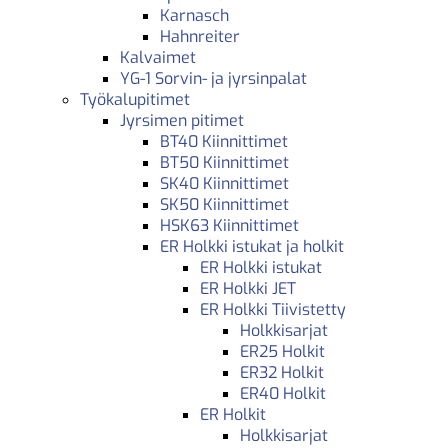
Karnasch
Hahnreiter
Kalvaimet
YG-1 Sorvin- ja jyrsinpalat
Työkalupitimet
Jyrsimen pitimet
BT40 Kiinnittimet
BT50 Kiinnittimet
SK40 Kiinnittimet
SK50 Kiinnittimet
HSK63 Kiinnittimet
ER Holkki istukat ja holkit
ER Holkki istukat
ER Holkki JET
ER Holkki Tiivistetty
Holkkisarjat
ER25 Holkit
ER32 Holkit
ER40 Holkit
ER Holkit
Holkkisarjat