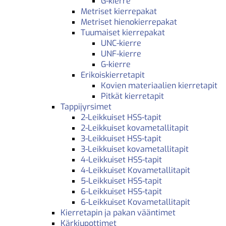
G-kierre
Metriset kierrepakat
Metriset hienokierrepakat
Tuumaiset kierrepakat
UNC-kierre
UNF-kierre
G-kierre
Erikoiskierretapit
Kovien materiaalien kierretapit
Pitkät kierretapit
Tappijyrsimet
2-Leikkuiset HSS-tapit
2-Leikkuiset kovametallitapit
3-Leikkuiset HSS-tapit
3-Leikkuiset kovametallitapit
4-Leikkuiset HSS-tapit
4-Leikkuiset Kovametallitapit
5-Leikkuiset HSS-tapit
6-Leikkuiset HSS-tapit
6-Leikkuiset Kovametallitapit
Kierretapin ja pakan vääntimet
Kärkiupottimet