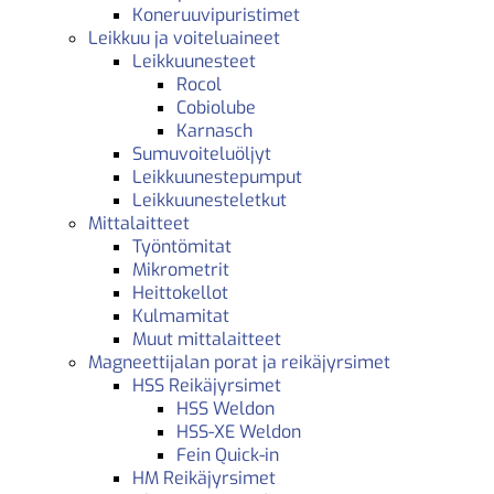
Koneruuvipuristimet
Leikkuu ja voiteluaineet
Leikkuunesteet
Rocol
Cobiolube
Karnasch
Sumuvoiteluöljyt
Leikkuunestepumput
Leikkuunesteletkut
Mittalaitteet
Työntömitat
Mikrometrit
Heittokellot
Kulmamitat
Muut mittalaitteet
Magneettijalan porat ja reikäjyrsimet
HSS Reikäjyrsimet
HSS Weldon
HSS-XE Weldon
Fein Quick-in
HM Reikäjyrsimet