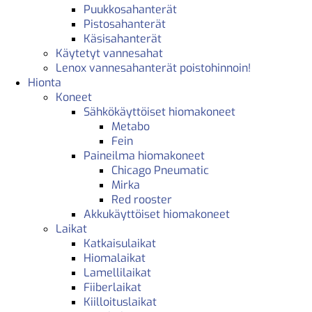
Puukkosahanterät
Pistosahanterät
Käsisahanterät
Käytetyt vannesahat
Lenox vannesahanterät poistohinnoin!
Hionta
Koneet
Sähkökäyttöiset hiomakoneet
Metabo
Fein
Paineilma hiomakoneet
Chicago Pneumatic
Mirka
Red rooster
Akkukäyttöiset hiomakoneet
Laikat
Katkaisulaikat
Hiomalaikat
Lamellilaikat
Fiiberlaikat
Kiilloituslaikat