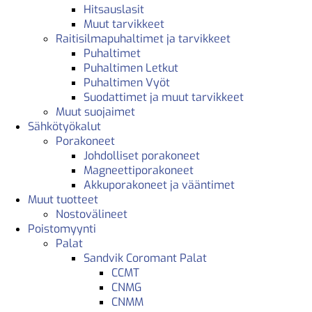
Hitsauslasit
Muut tarvikkeet
Raitisilmapuhaltimet ja tarvikkeet
Puhaltimet
Puhaltimen Letkut
Puhaltimen Vyöt
Suodattimet ja muut tarvikkeet
Muut suojaimet
Sähkötyökalut
Porakoneet
Johdolliset porakoneet
Magneettiporakoneet
Akkuporakoneet ja vääntimet
Muut tuotteet
Nostovälineet
Poistomyynti
Palat
Sandvik Coromant Palat
CCMT
CNMG
CNMM