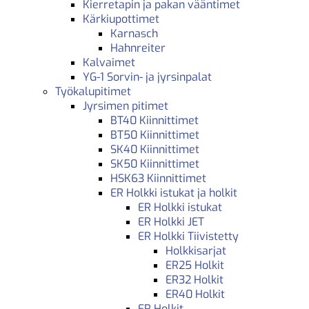
Kierretapin ja pakan vääntimet
Kärkiupottimet
Karnasch
Hahnreiter
Kalvaimet
YG-1 Sorvin- ja jyrsinpalat
Työkalupitimet
Jyrsimen pitimet
BT40 Kiinnittimet
BT50 Kiinnittimet
SK40 Kiinnittimet
SK50 Kiinnittimet
HSK63 Kiinnittimet
ER Holkki istukat ja holkit
ER Holkki istukat
ER Holkki JET
ER Holkki Tiivistetty
Holkkisarjat
ER25 Holkit
ER32 Holkit
ER40 Holkit
ER Holkit