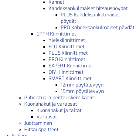
Kannet
Kahdeksankulmaiset hitsauspöydät
PLUS Kahdeksankulmaiset
pöydät
PRO Kahdeksankulmaiset pöydät
GPPH Kiinnittimet
Yleiskiinnittimet
ECO Kiinnittimet
PLUS Kiinnittimet
PRO Kiinnittimet
EXPERT Kiinnittimet
DIY Kiinnittimet
SMART Kiinnittimet
12mm pöytälevyyn
15mm pöytälevyyn
Puhdistus ja peittauskemikaalit
Kuonahakut ja varaosat
Kuonahakut ja taltat
Varaosat
Juottaminen
Hitsauspeitteet
Sahaus