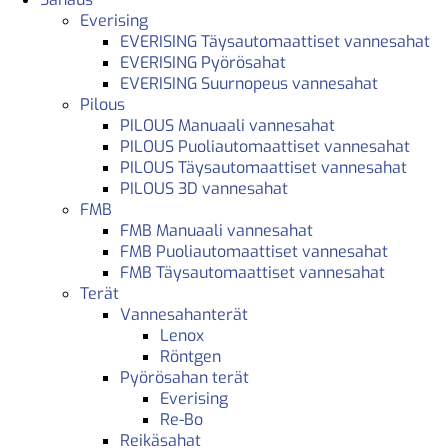
Everising
EVERISING Täysautomaattiset vannesahat
EVERISING Pyörösahat
EVERISING Suurnopeus vannesahat
Pilous
PILOUS Manuaali vannesahat
PILOUS Puoliautomaattiset vannesahat
PILOUS Täysautomaattiset vannesahat
PILOUS 3D vannesahat
FMB
FMB Manuaali vannesahat
FMB Puoliautomaattiset vannesahat
FMB Täysautomaattiset vannesahat
Terät
Vannesahanterät
Lenox
Röntgen
Pyörösahan terät
Everising
Re-Bo
Reikäsahat