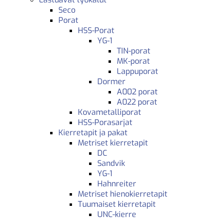
Seco
Porat
HSS-Porat
YG-1
TIN-porat
MK-porat
Lappuporat
Dormer
A002 porat
A022 porat
Kovametalliporat
HSS-Porasarjat
Kierretapit ja pakat
Metriset kierretapit
DC
Sandvik
YG-1
Hahnreiter
Metriset hienokierretapit
Tuumaiset kierretapit
UNC-kierre