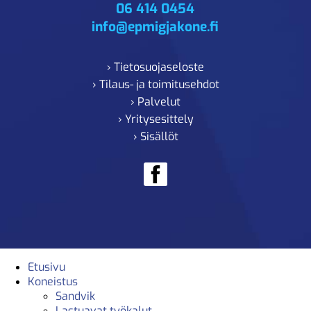
06 414 0454
info@epmigjakone.fi
› Tietosuojaseloste
› Tilaus- ja toimitusehdot
› Palvelut
› Yritysesittely
› Sisällöt
Etusivu
Koneistus
Sandvik
Lastuavat työkalut