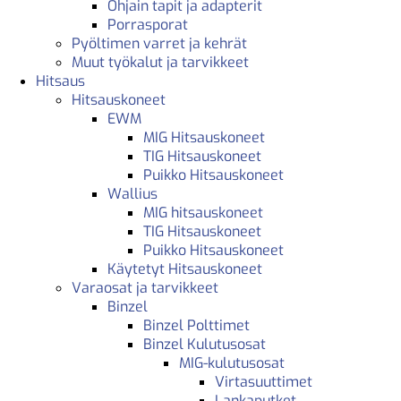
Ohjain tapit ja adapterit
Porrasporat
Pyöltimen varret ja kehrät
Muut työkalut ja tarvikkeet
Hitsaus
Hitsauskoneet
EWM
MIG Hitsauskoneet
TIG Hitsauskoneet
Puikko Hitsauskoneet
Wallius
MIG hitsauskoneet
TIG Hitsauskoneet
Puikko Hitsauskoneet
Käytetyt Hitsauskoneet
Varaosat ja tarvikkeet
Binzel
Binzel Polttimet
Binzel Kulutusosat
MIG-kulutusosat
Virtasuuttimet
Lankaputket