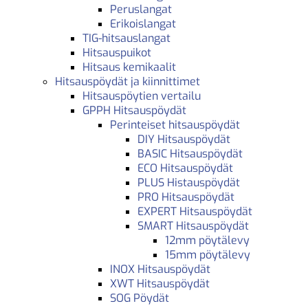
Peruslangat
Erikoislangat
TIG-hitsauslangat
Hitsauspuikot
Hitsaus kemikaalit
Hitsauspöydät ja kiinnittimet
Hitsauspöytien vertailu
GPPH Hitsauspöydät
Perinteiset hitsauspöydät
DIY Hitsauspöydät
BASIC Hitsauspöydät
ECO Hitsauspöydät
PLUS Histauspöydät
PRO Hitsauspöydät
EXPERT Hitsauspöydät
SMART Hitsauspöydät
12mm pöytälevy
15mm pöytälevy
INOX Hitsauspöydät
XWT Hitsauspöydät
SOG Pöydät