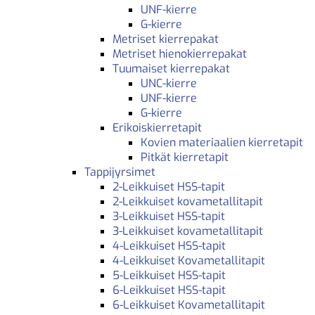
UNF-kierre
G-kierre
Metriset kierrepakat
Metriset hienokierrepakat
Tuumaiset kierrepakat
UNC-kierre
UNF-kierre
G-kierre
Erikoiskierretapit
Kovien materiaalien kierretapit
Pitkät kierretapit
Tappijyrsimet
2-Leikkuiset HSS-tapit
2-Leikkuiset kovametallitapit
3-Leikkuiset HSS-tapit
3-Leikkuiset kovametallitapit
4-Leikkuiset HSS-tapit
4-Leikkuiset Kovametallitapit
5-Leikkuiset HSS-tapit
6-Leikkuiset HSS-tapit
6-Leikkuiset Kovametallitapit