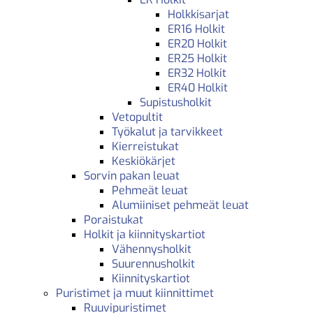
Holkkisarjat
ER16 Holkit
ER20 Holkit
ER25 Holkit
ER32 Holkit
ER40 Holkit
Supistusholkit
Vetopultit
Työkalut ja tarvikkeet
Kierreistukat
Keskiökärjet
Sorvin pakan leuat
Pehmeät leuat
Alumiiniset pehmeät leuat
Poraistukat
Holkit ja kiinnityskartiot
Vähennysholkit
Suurennusholkit
Kiinnityskartiot
Puristimet ja muut kiinnittimet
Ruuvipuristimet