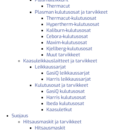
Thermacut
Plasman kulutusosat ja tarvikkeet
Thermacut-kulutusosat
Hypertherm-kulutusosat
Kaliburn-kulutusosat
Cebora-kulutusosat
Maxim-kulutusosat
Kjellberg-kulutusosat
Muut tarvikkeet
Kaasuleikkauslaitteet ja tarvikkeet
Leikkaussarjat
GasiQ leikkaussarjat
Harris leikkaussarjat
Kulutusosat ja tarvikkeet
GasiQ kulutusosat
Harris kulutusosat
Ibeda kulutusosat
Kaasuletkut
Suojaus
Hitsausmaskit ja tarvikkeet
Hitsausmaskit