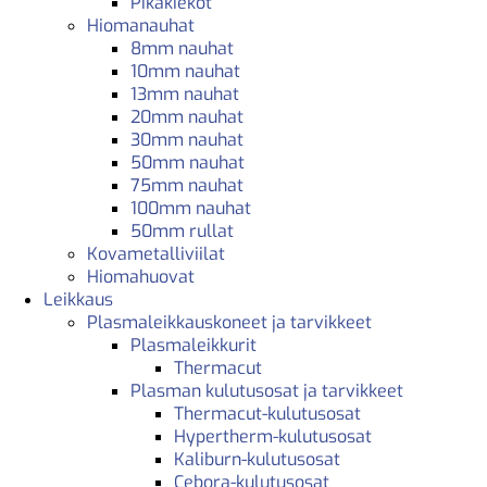
Pikakiekot
Hiomanauhat
8mm nauhat
10mm nauhat
13mm nauhat
20mm nauhat
30mm nauhat
50mm nauhat
75mm nauhat
100mm nauhat
50mm rullat
Kovametalliviilat
Hiomahuovat
Leikkaus
Plasmaleikkauskoneet ja tarvikkeet
Plasmaleikkurit
Thermacut
Plasman kulutusosat ja tarvikkeet
Thermacut-kulutusosat
Hypertherm-kulutusosat
Kaliburn-kulutusosat
Cebora-kulutusosat