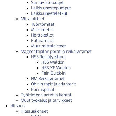
Sumuvoiteluöljyt
Leikkuunestepumput
Leikkuunesteletkut
Mittalaitteet
Työntömitat
Mikrometrit
Heittokellot
Kulmamitat
Muut mittalaitteet
Magneettijalan porat ja reikäjyrsimet
HSS Reikäjyrsimet
HSS Weldon
HSS-XE Weldon
Fein Quick-in
HM Reikäjyrsimet
Ohjain tapit ja adapterit
Porrasporat
Pyöltimen varret ja kehrät
Muut työkalut ja tarvikkeet
Hitsaus
Hitsauskoneet