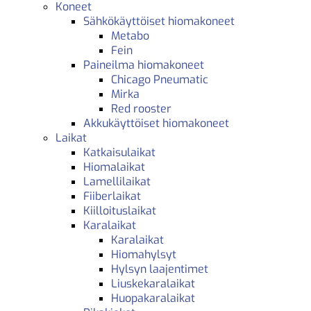
Koneet
Sähkökäyttöiset hiomakoneet
Metabo
Fein
Paineilma hiomakoneet
Chicago Pneumatic
Mirka
Red rooster
Akkukäyttöiset hiomakoneet
Laikat
Katkaisulaikat
Hiomalaikat
Lamellilaikat
Fiiberlaikat
Kiilloituslaikat
Karalaikat
Karalaikat
Hiomahylsyt
Hylsyn laajentimet
Liuskekaralaikat
Huopakaralaikat