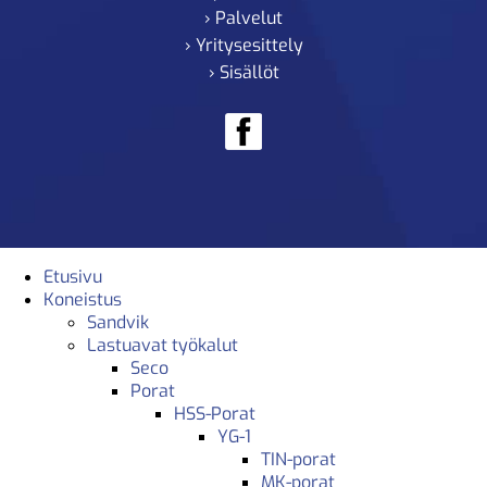
› Palvelut
› Yritysesittely
› Sisällöt
Etusivu
Koneistus
Sandvik
Lastuavat työkalut
Seco
Porat
HSS-Porat
YG-1
TIN-porat
MK-porat