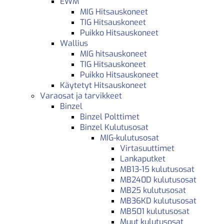
EWM
MIG Hitsauskoneet
TIG Hitsauskoneet
Puikko Hitsauskoneet
Wallius
MIG hitsauskoneet
TIG Hitsauskoneet
Puikko Hitsauskoneet
Käytetyt Hitsauskoneet
Varaosat ja tarvikkeet
Binzel
Binzel Polttimet
Binzel Kulutusosat
MIG-kulutusosat
Virtasuuttimet
Lankaputket
MB13-15 kulutusosat
MB240D kulutusosat
MB25 kulutusosat
MB36KD kulutusosat
MB501 kulutusosat
Muut kulutusosat