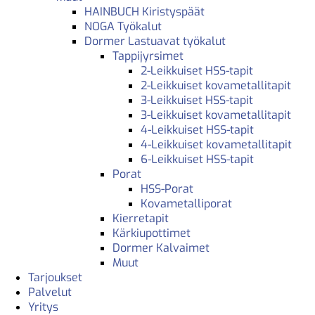
HAINBUCH Kiristyspäät
NOGA Työkalut
Dormer Lastuavat työkalut
Tappijyrsimet
2-Leikkuiset HSS-tapit
2-Leikkuiset kovametallitapit
3-Leikkuiset HSS-tapit
3-Leikkuiset kovametallitapit
4-Leikkuiset HSS-tapit
4-Leikkuiset kovametallitapit
6-Leikkuiset HSS-tapit
Porat
HSS-Porat
Kovametalliporat
Kierretapit
Kärkiupottimet
Dormer Kalvaimet
Muut
Tarjoukset
Palvelut
Yritys