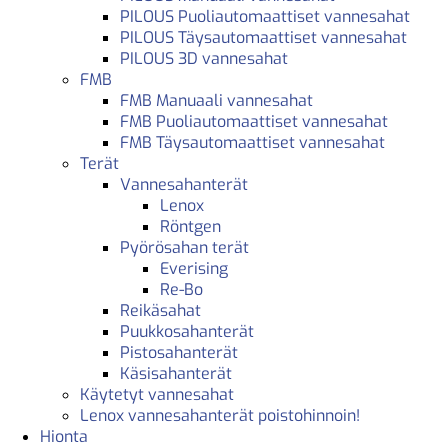
PILOUS Puoliautomaattiset vannesahat
PILOUS Täysautomaattiset vannesahat
PILOUS 3D vannesahat
FMB
FMB Manuaali vannesahat
FMB Puoliautomaattiset vannesahat
FMB Täysautomaattiset vannesahat
Terät
Vannesahanterät
Lenox
Röntgen
Pyörösahan terät
Everising
Re-Bo
Reikäsahat
Puukkosahanterät
Pistosahanterät
Käsisahanterät
Käytetyt vannesahat
Lenox vannesahanterät poistohinnoin!
Hionta