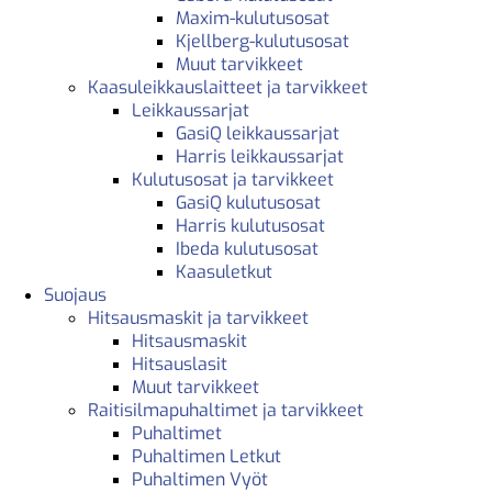
Maxim-kulutusosat
Kjellberg-kulutusosat
Muut tarvikkeet
Kaasuleikkauslaitteet ja tarvikkeet
Leikkaussarjat
GasiQ leikkaussarjat
Harris leikkaussarjat
Kulutusosat ja tarvikkeet
GasiQ kulutusosat
Harris kulutusosat
Ibeda kulutusosat
Kaasuletkut
Suojaus
Hitsausmaskit ja tarvikkeet
Hitsausmaskit
Hitsauslasit
Muut tarvikkeet
Raitisilmapuhaltimet ja tarvikkeet
Puhaltimet
Puhaltimen Letkut
Puhaltimen Vyöt