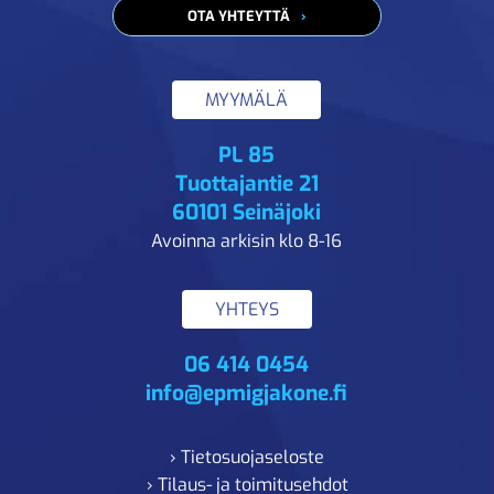
OTA YHTEYTTÄ
MYYMÄLÄ
PL 85
Tuottajantie 21
60101 Seinäjoki
Avoinna arkisin klo 8-16
YHTEYS
06 414 0454
info@epmigjakone.fi
› Tietosuojaseloste
› Tilaus- ja toimitusehdot