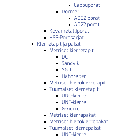
Lappuporat
Dormer
A002 porat
A022 porat
Kovametalliporat
HSS-Porasarjat
Kierretapit ja pakat
Metriset kierretapit
DC
Sandvik
YG-1
Hahnreiter
Metriset hienokierretapit
Tuumaiset kierretapit
UNC-kierre
UNF-kierre
G-kierre
Metriset kierrepakat
Metriset hienokierrepakat
Tuumaiset kierrepakat
UNC-kierre