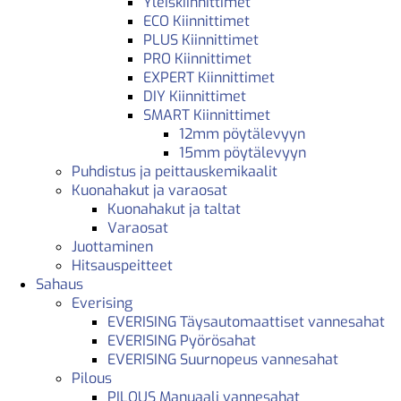
Yleiskiinnittimet
ECO Kiinnittimet
PLUS Kiinnittimet
PRO Kiinnittimet
EXPERT Kiinnittimet
DIY Kiinnittimet
SMART Kiinnittimet
12mm pöytälevyyn
15mm pöytälevyyn
Puhdistus ja peittauskemikaalit
Kuonahakut ja varaosat
Kuonahakut ja taltat
Varaosat
Juottaminen
Hitsauspeitteet
Sahaus
Everising
EVERISING Täysautomaattiset vannesahat
EVERISING Pyörösahat
EVERISING Suurnopeus vannesahat
Pilous
PILOUS Manuaali vannesahat