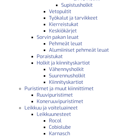
Supistusholkit
Vetopultit
Työkalut ja tarvikkeet
Kierreistukat
Keskiökärjet
Sorvin pakan leuat
Pehmeät leuat
Alumiiniset pehmeät leuat
Poraistukat
Holkit ja kiinnityskartiot
Vähennysholkit
Suurennusholkit
Kiinnityskartiot
Puristimet ja muut kiinnittimet
Ruuvipuristimet
Koneruuvipuristimet
Leikkuu ja voiteluaineet
Leikkuunesteet
Rocol
Cobiolube
Karnasch