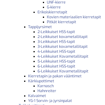
UNF-kierre
G-kierre
Erikoiskierretapit
Kovien materiaalien kierretapit
Pitkät kierretapit
Tappijyrsimet
2-Leikkuiset HSS-tapit
2-Leikkuiset kovametallitapit
3-Leikkuiset HSS-tapit
3-Leikkuiset kovametallitapit
4-Leikkuiset HSS-tapit
4-Leikkuiset Kovametallitapit
5-Leikkuiset HSS-tapit
6-Leikkuiset HSS-tapit
6-Leikkuiset Kovametallitapit
Kierretapin ja pakan vääntimet
Kärkiupottimet
Karnasch
Hahnreiter
Kalvaimet
YG-1 Sorvin- ja jyrsinpalat