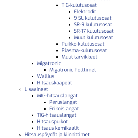
TIG-kulutusosat
Elektrodit
9 SL kulutusosat
SR-9 kulutusosat
SR-17 kulutusosat
Muut kulutusosat
Puikko-kulutusosat
Plasma-kulutusosat
Muut tarvikkeet
Migatronic
Migatronic Polttimet
Wallius
Hitsauskaapelit
Lisäaineet
MIG-hitsauslangat
Peruslangat
Erikoislangat
TIG-hitsauslangat
Hitsauspuikot
Hitsaus kemikaalit
Hitsauspöydät ja kiinnittimet