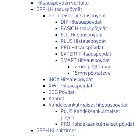
Hitsauspöytien vertailu
GPPH Hitsauspöydät
Perinteiset hitsauspöydät
DIY Hitsauspöydät
BASIC Hitsauspöydät
ECO Hitsauspöydät
PLUS Histauspöydät
PRO Hitsauspöydät
EXPERT Hitsauspöydät
SMART Hitsauspöydät
12mm pöytälevy
15mm pöytälevy
INOX Hitsauspöydät
XWT Hitsauspöydät
SOG Pöydät
Kannet
Kahdeksankulmaiset hitsauspöydät
PLUS Kahdeksankulmaiset
pöydät
PRO Kahdeksankulmaiset pöydät
GPPH Kiinnittimet