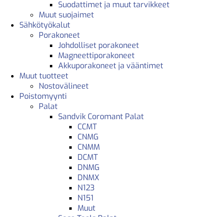
Suodattimet ja muut tarvikkeet
Muut suojaimet
Sähkötyökalut
Porakoneet
Johdolliset porakoneet
Magneettiporakoneet
Akkuporakoneet ja vääntimet
Muut tuotteet
Nostovälineet
Poistomyynti
Palat
Sandvik Coromant Palat
CCMT
CNMG
CNMM
DCMT
DNMG
DNMX
N123
N151
Muut