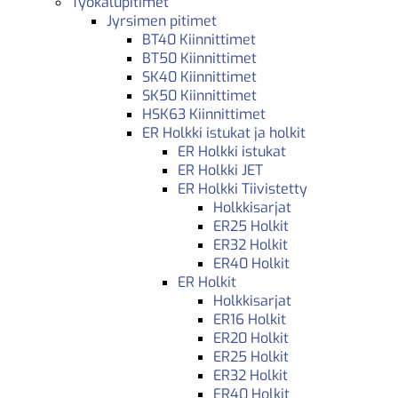
Työkalupitimet
Jyrsimen pitimet
BT40 Kiinnittimet
BT50 Kiinnittimet
SK40 Kiinnittimet
SK50 Kiinnittimet
HSK63 Kiinnittimet
ER Holkki istukat ja holkit
ER Holkki istukat
ER Holkki JET
ER Holkki Tiivistetty
Holkkisarjat
ER25 Holkit
ER32 Holkit
ER40 Holkit
ER Holkit
Holkkisarjat
ER16 Holkit
ER20 Holkit
ER25 Holkit
ER32 Holkit
ER40 Holkit