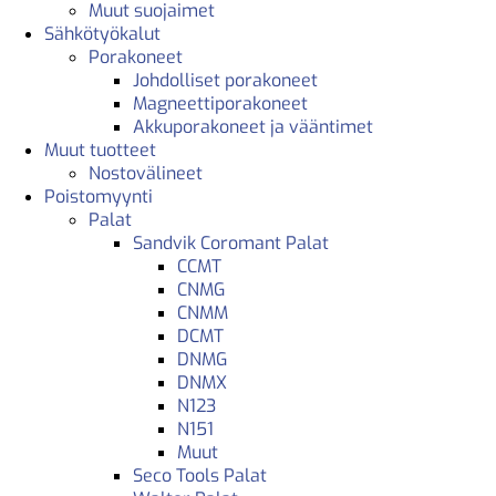
Muut suojaimet
Sähkötyökalut
Porakoneet
Johdolliset porakoneet
Magneettiporakoneet
Akkuporakoneet ja vääntimet
Muut tuotteet
Nostovälineet
Poistomyynti
Palat
Sandvik Coromant Palat
CCMT
CNMG
CNMM
DCMT
DNMG
DNMX
N123
N151
Muut
Seco Tools Palat