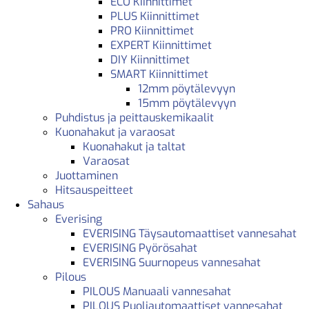
ECO Kiinnittimet
PLUS Kiinnittimet
PRO Kiinnittimet
EXPERT Kiinnittimet
DIY Kiinnittimet
SMART Kiinnittimet
12mm pöytälevyyn
15mm pöytälevyyn
Puhdistus ja peittauskemikaalit
Kuonahakut ja varaosat
Kuonahakut ja taltat
Varaosat
Juottaminen
Hitsauspeitteet
Sahaus
Everising
EVERISING Täysautomaattiset vannesahat
EVERISING Pyörösahat
EVERISING Suurnopeus vannesahat
Pilous
PILOUS Manuaali vannesahat
PILOUS Puoliautomaattiset vannesahat