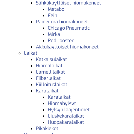
Sähkökäyttöiset hiomakoneet
Metabo
Fein
Paineilma hiomakoneet
Chicago Pneumatic
Mirka
Red rooster
Akkukäyttöiset hiomakoneet
Laikat
Katkaisulaikat
Hiomalaikat
Lamellilaikat
Fiiberlaikat
Kiilloituslaikat
Karalaikat
Karalaikat
Hiomahylsyt
Hylsyn laajentimet
Liuskekaralaikat
Huopakaralaikat
Pikakiekot