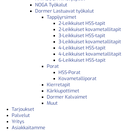
NOGA Työkalut
Dormer Lastuavat työkalut
Tappijyrsimet
2-Leikkuiset HSS-tapit
2-Leikkuiset kovametallitapit
3-Leikkuiset HSS-tapit
3-Leikkuiset kovametallitapit
4-Leikkuiset HSS-tapit
4-Leikkuiset kovametallitapit
6-Leikkuiset HSS-tapit
Porat
HSS-Porat
Kovametalliporat
Kierretapit
Kärkiupottimet
Dormer Kalvaimet
Muut
Tarjoukset
Palvelut
Yritys
Asiakkaitamme