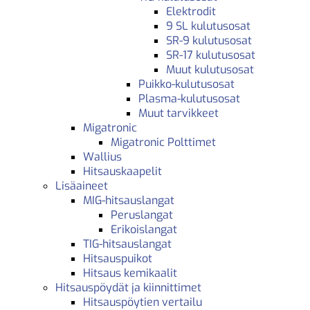
Elektrodit
9 SL kulutusosat
SR-9 kulutusosat
SR-17 kulutusosat
Muut kulutusosat
Puikko-kulutusosat
Plasma-kulutusosat
Muut tarvikkeet
Migatronic
Migatronic Polttimet
Wallius
Hitsauskaapelit
Lisäaineet
MIG-hitsauslangat
Peruslangat
Erikoislangat
TIG-hitsauslangat
Hitsauspuikot
Hitsaus kemikaalit
Hitsauspöydät ja kiinnittimet
Hitsauspöytien vertailu