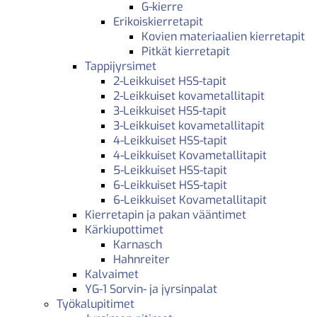
G-kierre
Erikoiskierretapit
Kovien materiaalien kierretapit
Pitkät kierretapit
Tappijyrsimet
2-Leikkuiset HSS-tapit
2-Leikkuiset kovametallitapit
3-Leikkuiset HSS-tapit
3-Leikkuiset kovametallitapit
4-Leikkuiset HSS-tapit
4-Leikkuiset Kovametallitapit
5-Leikkuiset HSS-tapit
6-Leikkuiset HSS-tapit
6-Leikkuiset Kovametallitapit
Kierretapin ja pakan vääntimet
Kärkiupottimet
Karnasch
Hahnreiter
Kalvaimet
YG-1 Sorvin- ja jyrsinpalat
Työkalupitimet