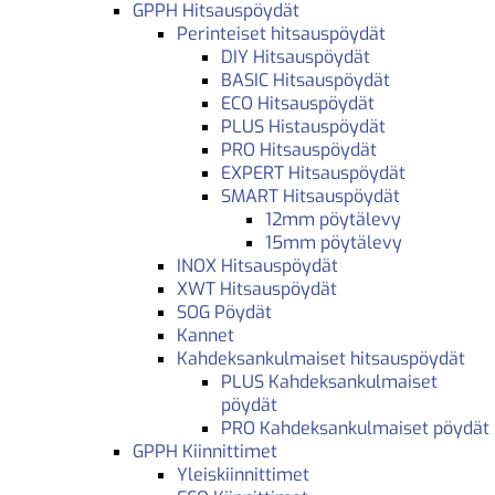
GPPH Hitsauspöydät
Perinteiset hitsauspöydät
DIY Hitsauspöydät
BASIC Hitsauspöydät
ECO Hitsauspöydät
PLUS Histauspöydät
PRO Hitsauspöydät
EXPERT Hitsauspöydät
SMART Hitsauspöydät
12mm pöytälevy
15mm pöytälevy
INOX Hitsauspöydät
XWT Hitsauspöydät
SOG Pöydät
Kannet
Kahdeksankulmaiset hitsauspöydät
PLUS Kahdeksankulmaiset
pöydät
PRO Kahdeksankulmaiset pöydät
GPPH Kiinnittimet
Yleiskiinnittimet