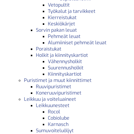
Vetopultit
Työkalut ja tarvikkeet
Kierreistukat
Keskiökärjet
Sorvin pakan leuat
Pehmeät leuat
Alumiiniset pehmeät leuat
Poraistukat
Holkit ja kiinnityskartiot
Vähennysholkit
Suurennusholkit
Kiinnityskartiot
Puristimet ja muut kiinnittimet
Ruuvipuristimet
Koneruuvipuristimet
Leikkuu ja voiteluaineet
Leikkuunesteet
Rocol
Cobiolube
Karnasch
Sumuvoiteluöljyt