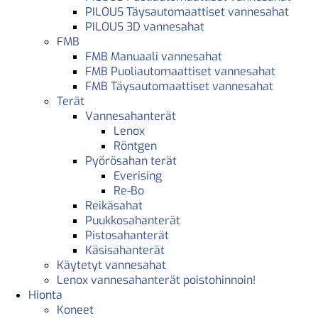
PILOUS Täysautomaattiset vannesahat
PILOUS 3D vannesahat
FMB
FMB Manuaali vannesahat
FMB Puoliautomaattiset vannesahat
FMB Täysautomaattiset vannesahat
Terät
Vannesahanterät
Lenox
Röntgen
Pyörösahan terät
Everising
Re-Bo
Reikäsahat
Puukkosahanterät
Pistosahanterät
Käsisahanterät
Käytetyt vannesahat
Lenox vannesahanterät poistohinnoin!
Hionta
Koneet