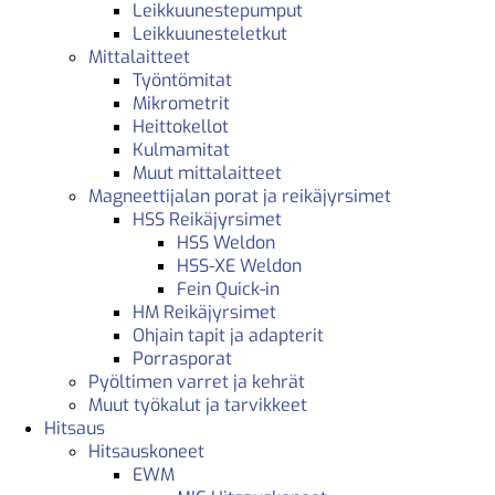
Leikkuunestepumput
Leikkuunesteletkut
Mittalaitteet
Työntömitat
Mikrometrit
Heittokellot
Kulmamitat
Muut mittalaitteet
Magneettijalan porat ja reikäjyrsimet
HSS Reikäjyrsimet
HSS Weldon
HSS-XE Weldon
Fein Quick-in
HM Reikäjyrsimet
Ohjain tapit ja adapterit
Porrasporat
Pyöltimen varret ja kehrät
Muut työkalut ja tarvikkeet
Hitsaus
Hitsauskoneet
EWM