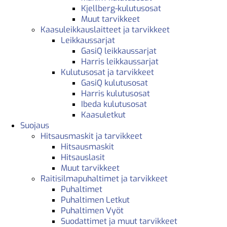
Kjellberg-kulutusosat
Muut tarvikkeet
Kaasuleikkauslaitteet ja tarvikkeet
Leikkaussarjat
GasiQ leikkaussarjat
Harris leikkaussarjat
Kulutusosat ja tarvikkeet
GasiQ kulutusosat
Harris kulutusosat
Ibeda kulutusosat
Kaasuletkut
Suojaus
Hitsausmaskit ja tarvikkeet
Hitsausmaskit
Hitsauslasit
Muut tarvikkeet
Raitisilmapuhaltimet ja tarvikkeet
Puhaltimet
Puhaltimen Letkut
Puhaltimen Vyöt
Suodattimet ja muut tarvikkeet