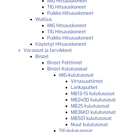
MIG Hitsauskoneet
TIG Hitsauskoneet
Puikko Hitsauskoneet
Wallius
MIG hitsauskoneet
TIG Hitsauskoneet
Puikko Hitsauskoneet
Käytetyt Hitsauskoneet
Varaosat ja tarvikkeet
Binzel
Binzel Polttimet
Binzel Kulutusosat
MIG-kulutusosat
Virtasuuttimet
Lankaputket
MB13-15 kulutusosat
MB240D kulutusosat
MB25 kulutusosat
MB36KD kulutusosat
MB501 kulutusosat
Muut kulutusosat
TIG-kulutusosat