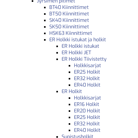
Jyrsimen pitimet
BT40 Kiinnittimet
BT50 Kiinnittimet
SK40 Kiinnittimet
SK50 Kiinnittimet
HSK63 Kiinnittimet
ER Holkki istukat ja holkit
ER Holkki istukat
ER Holkki JET
ER Holkki Tiivistetty
Holkkisarjat
ER25 Holkit
ER32 Holkit
ER40 Holkit
ER Holkit
Holkkisarjat
ER16 Holkit
ER20 Holkit
ER25 Holkit
ER32 Holkit
ER40 Holkit
Supistusholkit