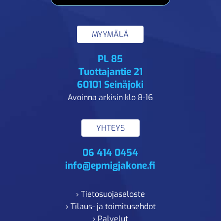
MYYMÄLÄ
PL 85
Tuottajantie 21
60101 Seinäjoki
Avoinna arkisin klo 8-16
YHTEYS
06 414 0454
info@epmigjakone.fi
› Tietosuojaseloste
› Tilaus- ja toimitusehdot
› Palvelut