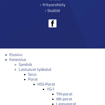
› Yritysesittely
› Sisällöt
Etusivu
Koneistus
Sandvik
Lastuavat työkalut
Seco
Porat
HSS-Porat
YG-1
TIN-porat
MK-porat
Lappuporat