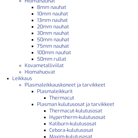
Hiomanauhat
8mm nauhat
10mm nauhat
13mm nauhat
20mm nauhat
30mm nauhat
50mm nauhat
75mm nauhat
100mm nauhat
50mm rullat
Kovametalliviilat
Hiomahuovat
Leikkaus
Plasmaleikkauskoneet ja tarvikkeet
Plasmaleikkurit
Thermacut
Plasman kulutusosat ja tarvikkeet
Thermacut-kulutusosat
Hypertherm-kulutusosat
Kaliburn-kulutusosat
Cebora-kulutusosat
Maxim-kulutusosat