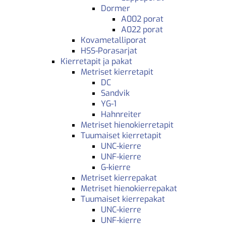
Dormer
A002 porat
A022 porat
Kovametalliporat
HSS-Porasarjat
Kierretapit ja pakat
Metriset kierretapit
DC
Sandvik
YG-1
Hahnreiter
Metriset hienokierretapit
Tuumaiset kierretapit
UNC-kierre
UNF-kierre
G-kierre
Metriset kierrepakat
Metriset hienokierrepakat
Tuumaiset kierrepakat
UNC-kierre
UNF-kierre