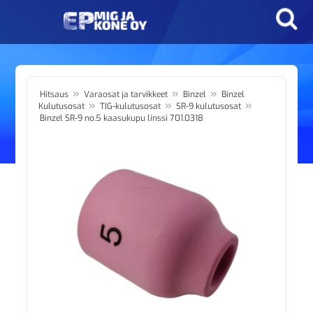
»
»
»
Hitsaus
Varaosat ja tarvikkeet
Binzel
Binzel
»
»
»
Kulutusosat
TIG-kulutusosat
SR-9 kulutusosat
Binzel SR-9 no.5 kaasukupu linssi 701.0318