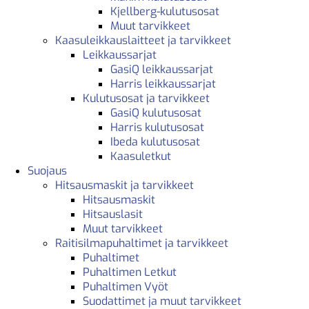
Kjellberg-kulutusosat
Muut tarvikkeet
Kaasuleikkauslaitteet ja tarvikkeet
Leikkaussarjat
GasiQ leikkaussarjat
Harris leikkaussarjat
Kulutusosat ja tarvikkeet
GasiQ kulutusosat
Harris kulutusosat
Ibeda kulutusosat
Kaasuletkut
Suojaus
Hitsausmaskit ja tarvikkeet
Hitsausmaskit
Hitsauslasit
Muut tarvikkeet
Raitisilmapuhaltimet ja tarvikkeet
Puhaltimet
Puhaltimen Letkut
Puhaltimen Vyöt
Suodattimet ja muut tarvikkeet