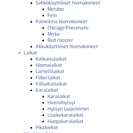
Sähkökäyttöiset hiomakoneet
Metabo
Fein
Paineilma hiomakoneet
Chicago Pneumatic
Mirka
Red rooster
Akkukäyttöiset hiomakoneet
Laikat
Katkaisulaikat
Hiomalaikat
Lamellilaikat
Fiiberlaikat
Kiilloituslaikat
Karalaikat
Karalaikat
Hiomahylsyt
Hylsyn laajentimet
Liuskekaralaikat
Huopakaralaikat
Pikakiekot