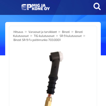
»
»
»
Hitsaus
Varaosat ja tarvikkeet
Binzel
Binzel
»
»
»
Kulutusosat
TIG-kulutusosat
SR-9 kulutusosat
Binzel SR-9 Fx poltinrunko 703.0001