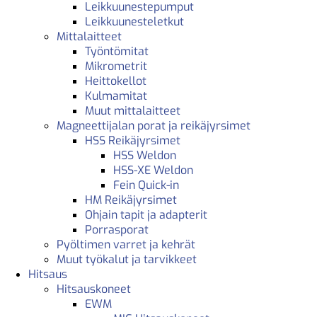
Leikkuunestepumput
Leikkuunesteletkut
Mittalaitteet
Työntömitat
Mikrometrit
Heittokellot
Kulmamitat
Muut mittalaitteet
Magneettijalan porat ja reikäjyrsimet
HSS Reikäjyrsimet
HSS Weldon
HSS-XE Weldon
Fein Quick-in
HM Reikäjyrsimet
Ohjain tapit ja adapterit
Porrasporat
Pyöltimen varret ja kehrät
Muut työkalut ja tarvikkeet
Hitsaus
Hitsauskoneet
EWM