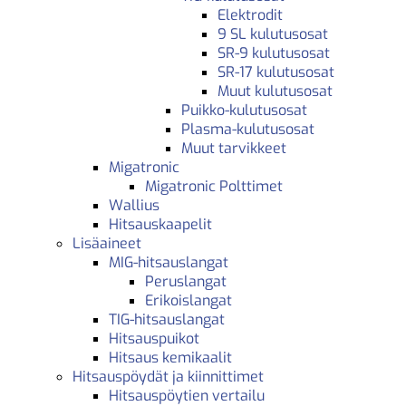
Elektrodit
9 SL kulutusosat
SR-9 kulutusosat
SR-17 kulutusosat
Muut kulutusosat
Puikko-kulutusosat
Plasma-kulutusosat
Muut tarvikkeet
Migatronic
Migatronic Polttimet
Wallius
Hitsauskaapelit
Lisäaineet
MIG-hitsauslangat
Peruslangat
Erikoislangat
TIG-hitsauslangat
Hitsauspuikot
Hitsaus kemikaalit
Hitsauspöydät ja kiinnittimet
Hitsauspöytien vertailu