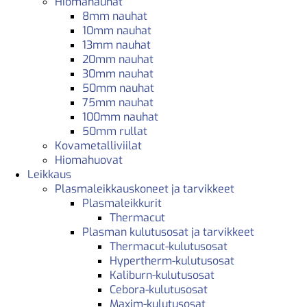
Hiomanauhat
8mm nauhat
10mm nauhat
13mm nauhat
20mm nauhat
30mm nauhat
50mm nauhat
75mm nauhat
100mm nauhat
50mm rullat
Kovametalliviilat
Hiomahuovat
Leikkaus
Plasmaleikkauskoneet ja tarvikkeet
Plasmaleikkurit
Thermacut
Plasman kulutusosat ja tarvikkeet
Thermacut-kulutusosat
Hypertherm-kulutusosat
Kaliburn-kulutusosat
Cebora-kulutusosat
Maxim-kulutusosat