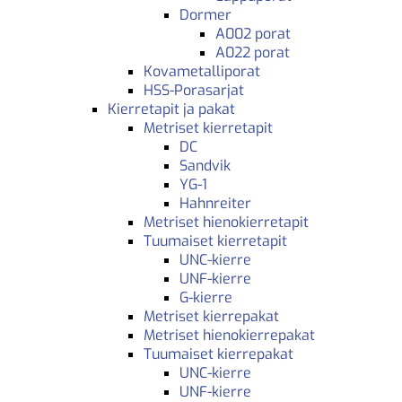
Dormer
A002 porat
A022 porat
Kovametalliporat
HSS-Porasarjat
Kierretapit ja pakat
Metriset kierretapit
DC
Sandvik
YG-1
Hahnreiter
Metriset hienokierretapit
Tuumaiset kierretapit
UNC-kierre
UNF-kierre
G-kierre
Metriset kierrepakat
Metriset hienokierrepakat
Tuumaiset kierrepakat
UNC-kierre
UNF-kierre