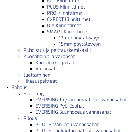
ECO Kiinnittimet
PLUS Kiinnittimet
PRO Kiinnittimet
EXPERT Kiinnittimet
DIY Kiinnittimet
SMART Kiinnittimet
12mm pöytälevyyn
15mm pöytälevyyn
Puhdistus ja peittauskemikaalit
Kuonahakut ja varaosat
Kuonahakut ja taltat
Varaosat
Juottaminen
Hitsauspeitteet
Sahaus
Everising
EVERISING Täysautomaattiset vannesahat
EVERISING Pyörösahat
EVERISING Suurnopeus vannesahat
Pilous
PILOUS Manuaali vannesahat
PILOUS Puoliautomaattiset vannesahat