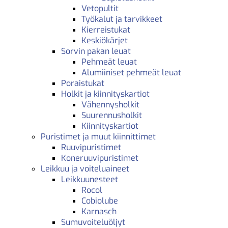
Vetopultit
Työkalut ja tarvikkeet
Kierreistukat
Keskiökärjet
Sorvin pakan leuat
Pehmeät leuat
Alumiiniset pehmeät leuat
Poraistukat
Holkit ja kiinnityskartiot
Vähennysholkit
Suurennusholkit
Kiinnityskartiot
Puristimet ja muut kiinnittimet
Ruuvipuristimet
Koneruuvipuristimet
Leikkuu ja voiteluaineet
Leikkuunesteet
Rocol
Cobiolube
Karnasch
Sumuvoiteluöljyt