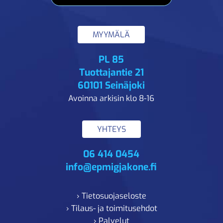
MYYMÄLÄ
PL 85
Tuottajantie 21
60101 Seinäjoki
Avoinna arkisin klo 8-16
YHTEYS
06 414 0454
info@epmigjakone.fi
› Tietosuojaseloste
› Tilaus- ja toimitusehdot
› Palvelut