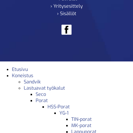
› Yritysesittely
› Sisällöt
Etusivu
Koneistus
Sandvik
Lastuavat työkalut
Seco
Porat
HSS-Porat
YG-1
TIN-porat
MK-porat
Lappuporat