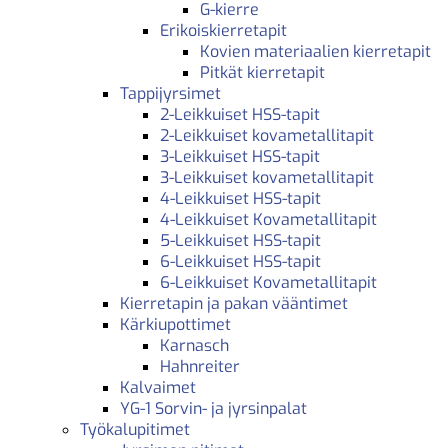
G-kierre
Erikoiskierretapit
Kovien materiaalien kierretapit
Pitkät kierretapit
Tappijyrsimet
2-Leikkuiset HSS-tapit
2-Leikkuiset kovametallitapit
3-Leikkuiset HSS-tapit
3-Leikkuiset kovametallitapit
4-Leikkuiset HSS-tapit
4-Leikkuiset Kovametallitapit
5-Leikkuiset HSS-tapit
6-Leikkuiset HSS-tapit
6-Leikkuiset Kovametallitapit
Kierretapin ja pakan vääntimet
Kärkiupottimet
Karnasch
Hahnreiter
Kalvaimet
YG-1 Sorvin- ja jyrsinpalat
Työkalupitimet