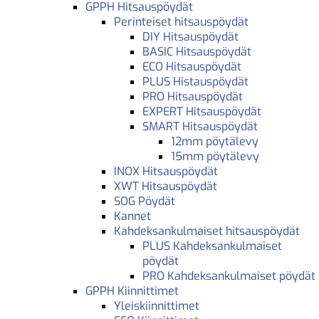
GPPH Hitsauspöydät
Perinteiset hitsauspöydät
DIY Hitsauspöydät
BASIC Hitsauspöydät
ECO Hitsauspöydät
PLUS Histauspöydät
PRO Hitsauspöydät
EXPERT Hitsauspöydät
SMART Hitsauspöydät
12mm pöytälevy
15mm pöytälevy
INOX Hitsauspöydät
XWT Hitsauspöydät
SOG Pöydät
Kannet
Kahdeksankulmaiset hitsauspöydät
PLUS Kahdeksankulmaiset
pöydät
PRO Kahdeksankulmaiset pöydät
GPPH Kiinnittimet
Yleiskiinnittimet