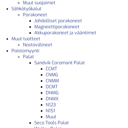
Muut suojaimet
Sähkötyökalut
Porakoneet
Johdolliset porakoneet
Magneettiporakoneet
Akkuporakoneet ja vääntimet
Muut tuotteet
Nostovälineet
Poistomyynti
Palat
Sandvik Coromant Palat
CCMT
CNMG
CNMM
DCMT
DNMG
DNMX
N123
N151
Muut
Seco Tools Palat