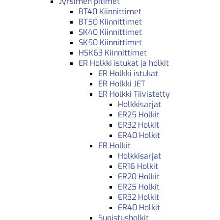
Jyrsimen pitimet
BT40 Kiinnittimet
BT50 Kiinnittimet
SK40 Kiinnittimet
SK50 Kiinnittimet
HSK63 Kiinnittimet
ER Holkki istukat ja holkit
ER Holkki istukat
ER Holkki JET
ER Holkki Tiivistetty
Holkkisarjat
ER25 Holkit
ER32 Holkit
ER40 Holkit
ER Holkit
Holkkisarjat
ER16 Holkit
ER20 Holkit
ER25 Holkit
ER32 Holkit
ER40 Holkit
Supistusholkit