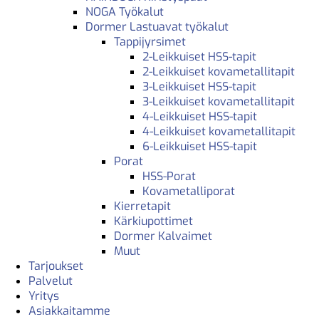
NOGA Työkalut
Dormer Lastuavat työkalut
Tappijyrsimet
2-Leikkuiset HSS-tapit
2-Leikkuiset kovametallitapit
3-Leikkuiset HSS-tapit
3-Leikkuiset kovametallitapit
4-Leikkuiset HSS-tapit
4-Leikkuiset kovametallitapit
6-Leikkuiset HSS-tapit
Porat
HSS-Porat
Kovametalliporat
Kierretapit
Kärkiupottimet
Dormer Kalvaimet
Muut
Tarjoukset
Palvelut
Yritys
Asiakkaitamme