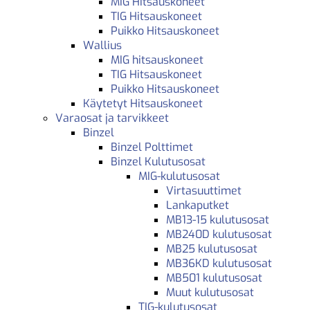
MIG Hitsauskoneet
TIG Hitsauskoneet
Puikko Hitsauskoneet
Wallius
MIG hitsauskoneet
TIG Hitsauskoneet
Puikko Hitsauskoneet
Käytetyt Hitsauskoneet
Varaosat ja tarvikkeet
Binzel
Binzel Polttimet
Binzel Kulutusosat
MIG-kulutusosat
Virtasuuttimet
Lankaputket
MB13-15 kulutusosat
MB240D kulutusosat
MB25 kulutusosat
MB36KD kulutusosat
MB501 kulutusosat
Muut kulutusosat
TIG-kulutusosat