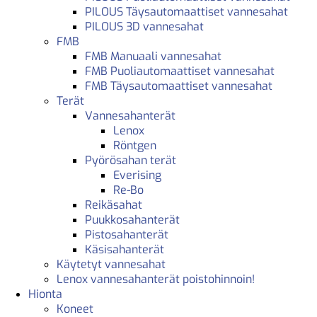
PILOUS Täysautomaattiset vannesahat
PILOUS 3D vannesahat
FMB
FMB Manuaali vannesahat
FMB Puoliautomaattiset vannesahat
FMB Täysautomaattiset vannesahat
Terät
Vannesahanterät
Lenox
Röntgen
Pyörösahan terät
Everising
Re-Bo
Reikäsahat
Puukkosahanterät
Pistosahanterät
Käsisahanterät
Käytetyt vannesahat
Lenox vannesahanterät poistohinnoin!
Hionta
Koneet