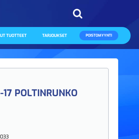
UT TUOTTEET
TARJOUKSET
POISTOMYYNTI
R-17 POLTINRUNKO
0033