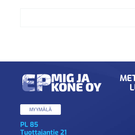
MET
L
MYYMÄLÄ
PL 85
Tuottajantie 21