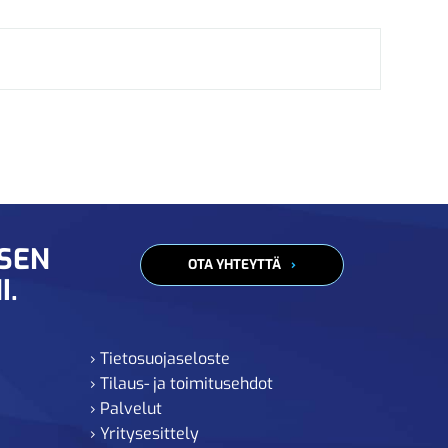
ISEN
OTA YHTEYTTÄ
I.
› Tietosuojaseloste
› Tilaus- ja toimitusehdot
› Palvelut
› Yritysesittely