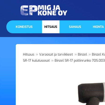
KONEISTUS
HITSAUS
SAHAUS
HIONTA
»
»
»
Hitsaus
Varaosat ja tarvikkeet
Binzel
Binzel K
»
SR-17 kulutusosat
Binzel SR-17 poltinrunko 705.00