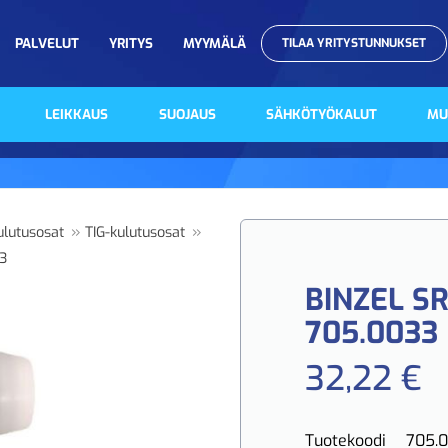
PALVELUT
YRITYS
MYYMÄLÄ
TILAA YRITYSTUNNUKSET
LEIKKAUS
SUOJAUS
SÄHKÖTYÖKALUT
MU
»
»
ulutusosat
TIG-kulutusosat
33
BINZEL S
705.0033
32,22 €
Tuotekoodi
705.