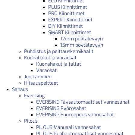
ECO Kiinnittimet
PLUS Kiinnittimet
PRO Kiinnittimet
EXPERT Kiinnittimet
DIY Kiinnittimet
SMART Kiinnittimet
12mm pöytälevyyn
15mm pöytälevyyn
Puhdistus ja peittauskemikaalit
Kuonahakut ja varaosat
Kuonahakut ja taltat
Varaosat
Juottaminen
Hitsauspeitteet
Sahaus
Everising
EVERISING Täysautomaattiset vannesahat
EVERISING Pyörösahat
EVERISING Suurnopeus vannesahat
Pilous
PILOUS Manuaali vannesahat
PILOUS Puoliautomaattiset vannesahat