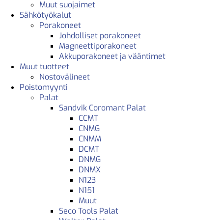
Muut suojaimet
Sähkötyökalut
Porakoneet
Johdolliset porakoneet
Magneettiporakoneet
Akkuporakoneet ja vääntimet
Muut tuotteet
Nostovälineet
Poistomyynti
Palat
Sandvik Coromant Palat
CCMT
CNMG
CNMM
DCMT
DNMG
DNMX
N123
N151
Muut
Seco Tools Palat