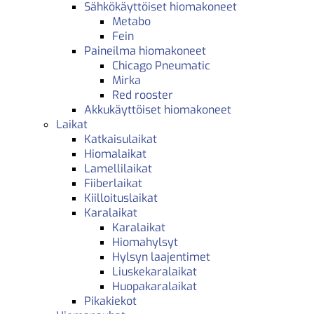
Sähkökäyttöiset hiomakoneet
Metabo
Fein
Paineilma hiomakoneet
Chicago Pneumatic
Mirka
Red rooster
Akkukäyttöiset hiomakoneet
Laikat
Katkaisulaikat
Hiomalaikat
Lamellilaikat
Fiiberlaikat
Kiilloituslaikat
Karalaikat
Karalaikat
Hiomahylsyt
Hylsyn laajentimet
Liuskekaralaikat
Huopakaralaikat
Pikakiekot