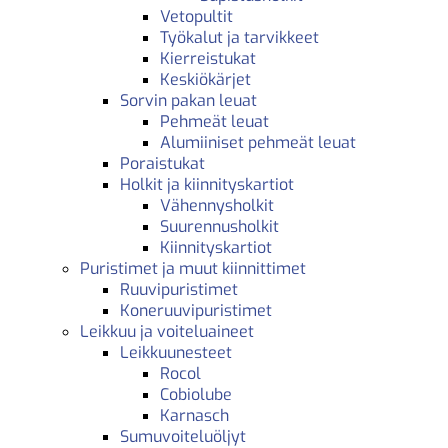
Vetopultit
Työkalut ja tarvikkeet
Kierreistukat
Keskiökärjet
Sorvin pakan leuat
Pehmeät leuat
Alumiiniset pehmeät leuat
Poraistukat
Holkit ja kiinnityskartiot
Vähennysholkit
Suurennusholkit
Kiinnityskartiot
Puristimet ja muut kiinnittimet
Ruuvipuristimet
Koneruuvipuristimet
Leikkuu ja voiteluaineet
Leikkuunesteet
Rocol
Cobiolube
Karnasch
Sumuvoiteluöljyt