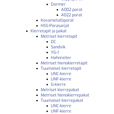
Dormer
A002 porat
A022 porat
Kovametalliporat
HSS-Porasarjat
Kierretapit ja pakat
Metriset kierretapit
DC
Sandvik
YG-1
Hahnreiter
Metriset hienokierretapit
Tuumaiset kierretapit
UNC-kierre
UNF-kierre
G-kierre
Metriset kierrepakat
Metriset hienokierrepakat
Tuumaiset kierrepakat
UNC-kierre
UNF-kierre