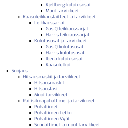
Kjellberg-kulutusosat
Muut tarvikkeet
Kaasuleikkauslaitteet ja tarvikkeet
Leikkaussarjat
GasiQ leikkaussarjat
Harris leikkaussarjat
Kulutusosat ja tarvikkeet
GasiQ kulutusosat
Harris kulutusosat
Ibeda kulutusosat
Kaasuletkut
Suojaus
Hitsausmaskit ja tarvikkeet
Hitsausmaskit
Hitsauslasit
Muut tarvikkeet
Raitisilmapuhaltimet ja tarvikkeet
Puhaltimet
Puhaltimen Letkut
Puhaltimen Vyöt
Suodattimet ja muut tarvikkeet