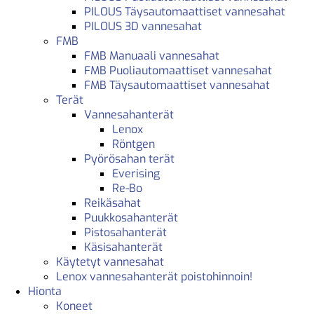
PILOUS Täysautomaattiset vannesahat
PILOUS 3D vannesahat
FMB
FMB Manuaali vannesahat
FMB Puoliautomaattiset vannesahat
FMB Täysautomaattiset vannesahat
Terät
Vannesahanterät
Lenox
Röntgen
Pyörösahan terät
Everising
Re-Bo
Reikäsahat
Puukkosahanterät
Pistosahanterät
Käsisahanterät
Käytetyt vannesahat
Lenox vannesahanterät poistohinnoin!
Hionta
Koneet