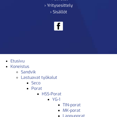
› Yritysesittely
› Sisällöt
Etusivu
Koneistus
Sandvik
Lastuavat työkalut
Seco
Porat
HSS-Porat
YG-1
TIN-porat
MK-porat
Lappuporat