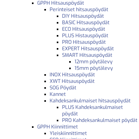
GPPH Hitsauspöydät
Perinteiset hitsauspöydät
DIY Hitsauspöydät
BASIC Hitsauspöydät
ECO Hitsauspöydät
PLUS Histauspöydät
PRO Hitsauspöydät
EXPERT Hitsauspöydät
SMART Hitsauspöydät
12mm pöytälevy
15mm pöytälevy
INOX Hitsauspöydät
XWT Hitsauspöydät
SOG Pöydät
Kannet
Kahdeksankulmaiset hitsauspöydät
PLUS Kahdeksankulmaiset
pöydät
PRO Kahdeksankulmaiset pöydät
GPPH Kiinnittimet
Yleiskiinnittimet