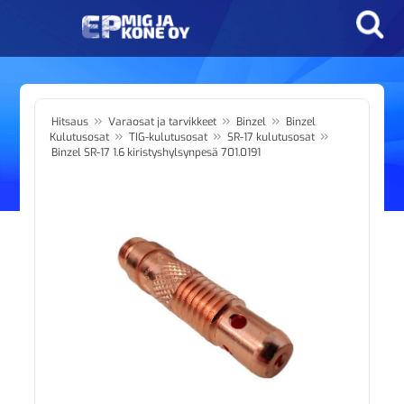
»
»
»
Hitsaus
Varaosat ja tarvikkeet
Binzel
Binzel
»
»
»
Kulutusosat
TIG-kulutusosat
SR-17 kulutusosat
Binzel SR-17 1.6 kiristyshylsynpesä 701.0191