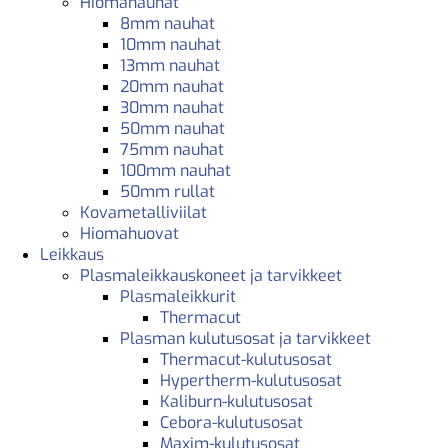
Hiomanauhat
8mm nauhat
10mm nauhat
13mm nauhat
20mm nauhat
30mm nauhat
50mm nauhat
75mm nauhat
100mm nauhat
50mm rullat
Kovametalliviilat
Hiomahuovat
Leikkaus
Plasmaleikkauskoneet ja tarvikkeet
Plasmaleikkurit
Thermacut
Plasman kulutusosat ja tarvikkeet
Thermacut-kulutusosat
Hypertherm-kulutusosat
Kaliburn-kulutusosat
Cebora-kulutusosat
Maxim-kulutusosat