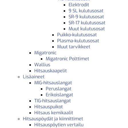
Elektrodit
9 SL kulutusosat
SR-9 kulutusosat
SR-17 kulutusosat
Muut kulutusosat
Puikko-kulutusosat
Plasma-kulutusosat
Muut tarvikkeet
Migatronic
Migatronic Polttimet
Wallius
Hitsauskaapelit
Lisäaineet
MIG-hitsauslangat
Peruslangat
Erikoislangat
TIG-hitsauslangat
Hitsauspuikot
Hitsaus kemikaalit
Hitsauspöydät ja kiinnittimet
Hitsauspöytien vertailu