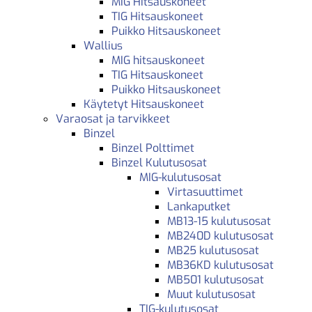
MIG Hitsauskoneet
TIG Hitsauskoneet
Puikko Hitsauskoneet
Wallius
MIG hitsauskoneet
TIG Hitsauskoneet
Puikko Hitsauskoneet
Käytetyt Hitsauskoneet
Varaosat ja tarvikkeet
Binzel
Binzel Polttimet
Binzel Kulutusosat
MIG-kulutusosat
Virtasuuttimet
Lankaputket
MB13-15 kulutusosat
MB240D kulutusosat
MB25 kulutusosat
MB36KD kulutusosat
MB501 kulutusosat
Muut kulutusosat
TIG-kulutusosat