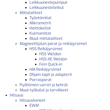
Leikkuunestepumput
Leikkuunesteletkut
Mittalaitteet
Työntömitat
Mikrometrit
Heittokellot
Kulmamitat
Muut mittalaitteet
Magneettijalan porat ja reikäjyrsimet
HSS Reikäjyrsimet
HSS Weldon
HSS-XE Weldon
Fein Quick-in
HM Reikäjyrsimet
Ohjain tapit ja adapterit
Porrasporat
Pyöltimen varret ja kehrät
Muut työkalut ja tarvikkeet
Hitsaus
Hitsauskoneet
EWM