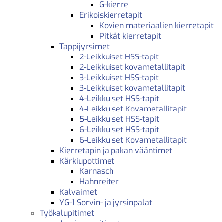
G-kierre
Erikoiskierretapit
Kovien materiaalien kierretapit
Pitkät kierretapit
Tappijyrsimet
2-Leikkuiset HSS-tapit
2-Leikkuiset kovametallitapit
3-Leikkuiset HSS-tapit
3-Leikkuiset kovametallitapit
4-Leikkuiset HSS-tapit
4-Leikkuiset Kovametallitapit
5-Leikkuiset HSS-tapit
6-Leikkuiset HSS-tapit
6-Leikkuiset Kovametallitapit
Kierretapin ja pakan vääntimet
Kärkiupottimet
Karnasch
Hahnreiter
Kalvaimet
YG-1 Sorvin- ja jyrsinpalat
Työkalupitimet