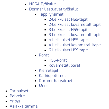
NOGA Työkalut
Dormer Lastuavat työkalut
Tappijyrsimet
2-Leikkuiset HSS-tapit
2-Leikkuiset kovametallitapit
3-Leikkuiset HSS-tapit
3-Leikkuiset kovametallitapit
4-Leikkuiset HSS-tapit
4-Leikkuiset kovametallitapit
6-Leikkuiset HSS-tapit
Porat
HSS-Porat
Kovametalliporat
Kierretapit
Kärkiupottimet
Dormer Kalvaimet
Muut
Tarjoukset
Palvelut
Yritys
Asiakkaitamme