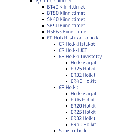
Jyrsimen pitimet
BT40 Kiinnittimet
BT50 Kiinnittimet
SK40 Kiinnittimet
SK50 Kiinnittimet
HSK63 Kiinnittimet
ER Holkki istukat ja holkit
ER Holkki istukat
ER Holkki JET
ER Holkki Tiivistetty
Holkkisarjat
ER25 Holkit
ER32 Holkit
ER40 Holkit
ER Holkit
Holkkisarjat
ER16 Holkit
ER20 Holkit
ER25 Holkit
ER32 Holkit
ER40 Holkit
Supistusholkit