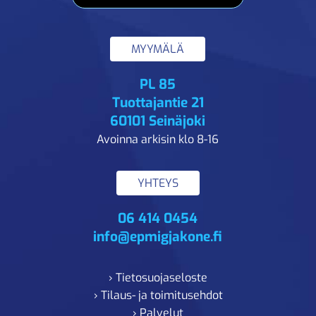
MYYMÄLÄ
PL 85
Tuottajantie 21
60101 Seinäjoki
Avoinna arkisin klo 8-16
YHTEYS
06 414 0454
info@epmigjakone.fi
› Tietosuojaseloste
› Tilaus- ja toimitusehdot
› Palvelut