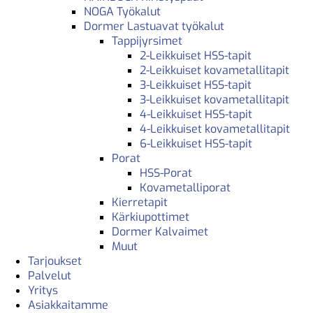
NOGA Työkalut
Dormer Lastuavat työkalut
Tappijyrsimet
2-Leikkuiset HSS-tapit
2-Leikkuiset kovametallitapit
3-Leikkuiset HSS-tapit
3-Leikkuiset kovametallitapit
4-Leikkuiset HSS-tapit
4-Leikkuiset kovametallitapit
6-Leikkuiset HSS-tapit
Porat
HSS-Porat
Kovametalliporat
Kierretapit
Kärkiupottimet
Dormer Kalvaimet
Muut
Tarjoukset
Palvelut
Yritys
Asiakkaitamme