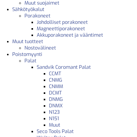
Muut suojaimet
Sähkötyökalut
Porakoneet
Johdolliset porakoneet
Magneettiporakoneet
Akkuporakoneet ja vääntimet
Muut tuotteet
Nostovälineet
Poistomyynti
Palat
Sandvik Coromant Palat
CCMT
CNMG
CNMM
DCMT
DNMG
DNMX
N123
N151
Muut
Seco Tools Palat