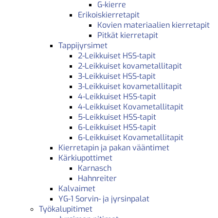
G-kierre
Erikoiskierretapit
Kovien materiaalien kierretapit
Pitkät kierretapit
Tappijyrsimet
2-Leikkuiset HSS-tapit
2-Leikkuiset kovametallitapit
3-Leikkuiset HSS-tapit
3-Leikkuiset kovametallitapit
4-Leikkuiset HSS-tapit
4-Leikkuiset Kovametallitapit
5-Leikkuiset HSS-tapit
6-Leikkuiset HSS-tapit
6-Leikkuiset Kovametallitapit
Kierretapin ja pakan vääntimet
Kärkiupottimet
Karnasch
Hahnreiter
Kalvaimet
YG-1 Sorvin- ja jyrsinpalat
Työkalupitimet