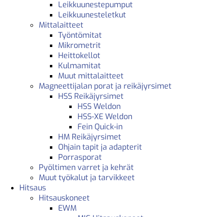
Leikkuunestepumput
Leikkuunesteletkut
Mittalaitteet
Työntömitat
Mikrometrit
Heittokellot
Kulmamitat
Muut mittalaitteet
Magneettijalan porat ja reikäjyrsimet
HSS Reikäjyrsimet
HSS Weldon
HSS-XE Weldon
Fein Quick-in
HM Reikäjyrsimet
Ohjain tapit ja adapterit
Porrasporat
Pyöltimen varret ja kehrät
Muut työkalut ja tarvikkeet
Hitsaus
Hitsauskoneet
EWM