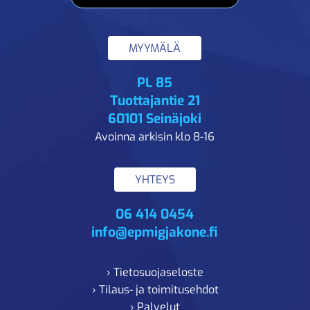
MYYMÄLÄ
PL 85
Tuottajantie 21
60101 Seinäjoki
Avoinna arkisin klo 8-16
YHTEYS
06 414 0454
info@epmigjakone.fi
› Tietosuojaseloste
› Tilaus- ja toimitusehdot
› Palvelut