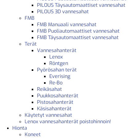
PILOUS Täysautomaattiset vannesahat
PILOUS 3D vannesahat
FMB
FMB Manuaali vannesahat
FMB Puoliautomaattiset vannesahat
FMB Täysautomaattiset vannesahat
Terät
Vannesahanterät
Lenox
Röntgen
Pyörösahan terät
Everising
Re-Bo
Reikäsahat
Puukkosahanterät
Pistosahanterät
Käsisahanterät
Käytetyt vannesahat
Lenox vannesahanterät poistohinnoin!
Hionta
Koneet