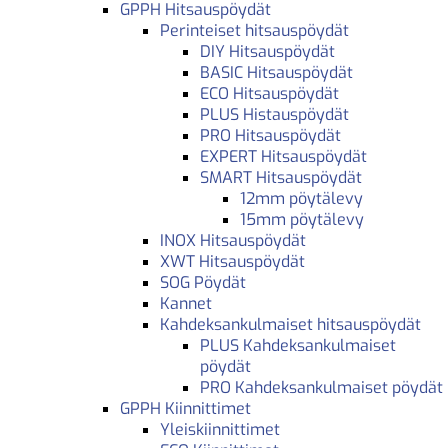
GPPH Hitsauspöydät
Perinteiset hitsauspöydät
DIY Hitsauspöydät
BASIC Hitsauspöydät
ECO Hitsauspöydät
PLUS Histauspöydät
PRO Hitsauspöydät
EXPERT Hitsauspöydät
SMART Hitsauspöydät
12mm pöytälevy
15mm pöytälevy
INOX Hitsauspöydät
XWT Hitsauspöydät
SOG Pöydät
Kannet
Kahdeksankulmaiset hitsauspöydät
PLUS Kahdeksankulmaiset
pöydät
PRO Kahdeksankulmaiset pöydät
GPPH Kiinnittimet
Yleiskiinnittimet