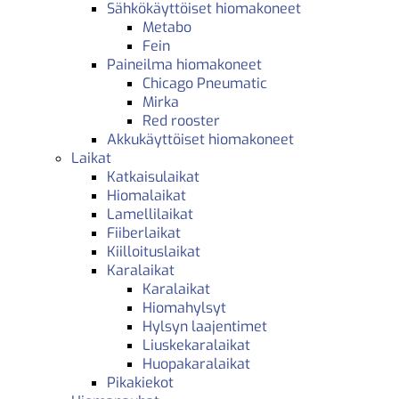
Sähkökäyttöiset hiomakoneet
Metabo
Fein
Paineilma hiomakoneet
Chicago Pneumatic
Mirka
Red rooster
Akkukäyttöiset hiomakoneet
Laikat
Katkaisulaikat
Hiomalaikat
Lamellilaikat
Fiiberlaikat
Kiilloituslaikat
Karalaikat
Karalaikat
Hiomahylsyt
Hylsyn laajentimet
Liuskekaralaikat
Huopakaralaikat
Pikakiekot