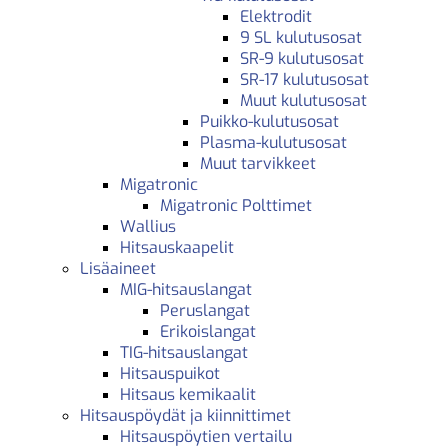
Elektrodit
9 SL kulutusosat
SR-9 kulutusosat
SR-17 kulutusosat
Muut kulutusosat
Puikko-kulutusosat
Plasma-kulutusosat
Muut tarvikkeet
Migatronic
Migatronic Polttimet
Wallius
Hitsauskaapelit
Lisäaineet
MIG-hitsauslangat
Peruslangat
Erikoislangat
TIG-hitsauslangat
Hitsauspuikot
Hitsaus kemikaalit
Hitsauspöydät ja kiinnittimet
Hitsauspöytien vertailu