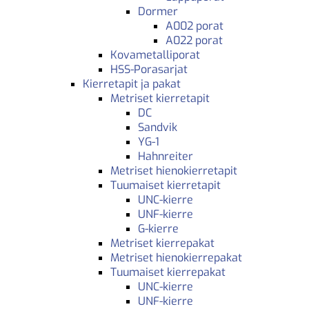
Dormer
A002 porat
A022 porat
Kovametalliporat
HSS-Porasarjat
Kierretapit ja pakat
Metriset kierretapit
DC
Sandvik
YG-1
Hahnreiter
Metriset hienokierretapit
Tuumaiset kierretapit
UNC-kierre
UNF-kierre
G-kierre
Metriset kierrepakat
Metriset hienokierrepakat
Tuumaiset kierrepakat
UNC-kierre
UNF-kierre