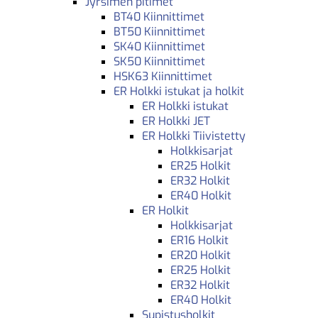
Jyrsimen pitimet
BT40 Kiinnittimet
BT50 Kiinnittimet
SK40 Kiinnittimet
SK50 Kiinnittimet
HSK63 Kiinnittimet
ER Holkki istukat ja holkit
ER Holkki istukat
ER Holkki JET
ER Holkki Tiivistetty
Holkkisarjat
ER25 Holkit
ER32 Holkit
ER40 Holkit
ER Holkit
Holkkisarjat
ER16 Holkit
ER20 Holkit
ER25 Holkit
ER32 Holkit
ER40 Holkit
Supistusholkit