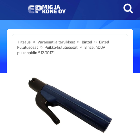
»
»
»
Hitsaus
Varaosat ja tarvikkeet
Binzel
Binzel
»
»
Kulutusosat
Puikko-kulutusosat
Binzel 400A
puikonpidin 512.0017.1