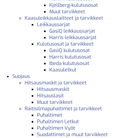
Kjellberg-kulutusosat
Muut tarvikkeet
Kaasuleikkauslaitteet ja tarvikkeet
Leikkaussarjat
GasiQ leikkaussarjat
Harris leikkaussarjat
Kulutusosat ja tarvikkeet
GasiQ kulutusosat
Harris kulutusosat
Ibeda kulutusosat
Kaasuletkut
Suojaus
Hitsausmaskit ja tarvikkeet
Hitsausmaskit
Hitsauslasit
Muut tarvikkeet
Raitisilmapuhaltimet ja tarvikkeet
Puhaltimet
Puhaltimen Letkut
Puhaltimen Vyöt
Suodattimet ja muut tarvikkeet