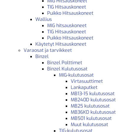
MIG Hitsauskoneet
TIG Hitsauskoneet
Puikko Hitsauskoneet
Wallius
MIG hitsauskoneet
TIG Hitsauskoneet
Puikko Hitsauskoneet
Käytetyt Hitsauskoneet
Varaosat ja tarvikkeet
Binzel
Binzel Polttimet
Binzel Kulutusosat
MIG-kulutusosat
Virtasuuttimet
Lankaputket
MB13-15 kulutusosat
MB240D kulutusosat
MB25 kulutusosat
MB36KD kulutusosat
MB501 kulutusosat
Muut kulutusosat
TIG-kulutusosat