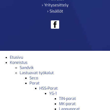
› Yritysesittely
› Sisällöt
Etusivu
Koneistus
Sandvik
Lastuavat työkalut
Seco
Porat
HSS-Porat
YG-1
TIN-porat
MK-porat
Lappuporat