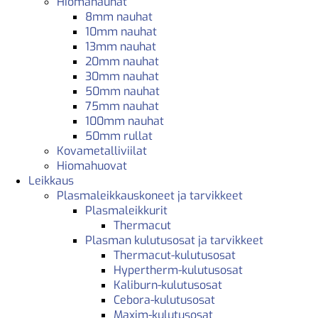
Hiomanauhat
8mm nauhat
10mm nauhat
13mm nauhat
20mm nauhat
30mm nauhat
50mm nauhat
75mm nauhat
100mm nauhat
50mm rullat
Kovametalliviilat
Hiomahuovat
Leikkaus
Plasmaleikkauskoneet ja tarvikkeet
Plasmaleikkurit
Thermacut
Plasman kulutusosat ja tarvikkeet
Thermacut-kulutusosat
Hypertherm-kulutusosat
Kaliburn-kulutusosat
Cebora-kulutusosat
Maxim-kulutusosat