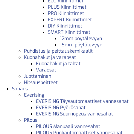
ECO Kiinnittimet
PLUS Kiinnittimet
PRO Kiinnittimet
EXPERT Kiinnittimet
DIY Kiinnittimet
SMART Kiinnittimet
12mm pöytälevyyn
15mm pöytälevyyn
Puhdistus ja peittauskemikaalit
Kuonahakut ja varaosat
Kuonahakut ja taltat
Varaosat
Juottaminen
Hitsauspeitteet
Sahaus
Everising
EVERISING Täysautomaattiset vannesahat
EVERISING Pyörösahat
EVERISING Suurnopeus vannesahat
Pilous
PILOUS Manuaali vannesahat
PILOUS Puoliautomaattiset vannesahat