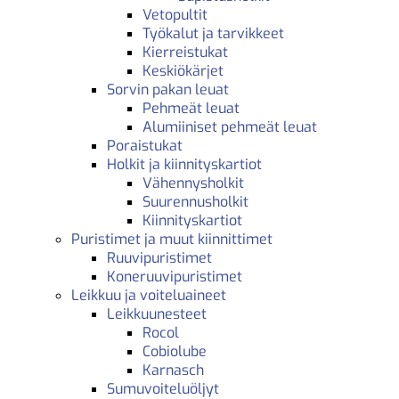
Vetopultit
Työkalut ja tarvikkeet
Kierreistukat
Keskiökärjet
Sorvin pakan leuat
Pehmeät leuat
Alumiiniset pehmeät leuat
Poraistukat
Holkit ja kiinnityskartiot
Vähennysholkit
Suurennusholkit
Kiinnityskartiot
Puristimet ja muut kiinnittimet
Ruuvipuristimet
Koneruuvipuristimet
Leikkuu ja voiteluaineet
Leikkuunesteet
Rocol
Cobiolube
Karnasch
Sumuvoiteluöljyt