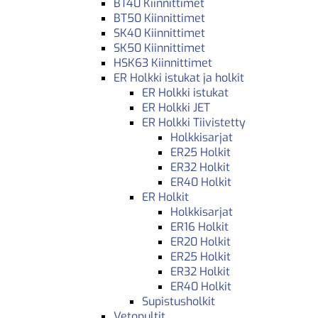
BT40 Kiinnittimet
BT50 Kiinnittimet
SK40 Kiinnittimet
SK50 Kiinnittimet
HSK63 Kiinnittimet
ER Holkki istukat ja holkit
ER Holkki istukat
ER Holkki JET
ER Holkki Tiivistetty
Holkkisarjat
ER25 Holkit
ER32 Holkit
ER40 Holkit
ER Holkit
Holkkisarjat
ER16 Holkit
ER20 Holkit
ER25 Holkit
ER32 Holkit
ER40 Holkit
Supistusholkit
Vetopultit