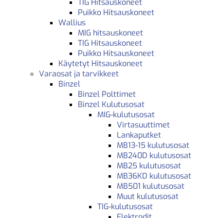
TIG Hitsauskoneet
Puikko Hitsauskoneet
Wallius
MIG hitsauskoneet
TIG Hitsauskoneet
Puikko Hitsauskoneet
Käytetyt Hitsauskoneet
Varaosat ja tarvikkeet
Binzel
Binzel Polttimet
Binzel Kulutusosat
MIG-kulutusosat
Virtasuuttimet
Lankaputket
MB13-15 kulutusosat
MB240D kulutusosat
MB25 kulutusosat
MB36KD kulutusosat
MB501 kulutusosat
Muut kulutusosat
TIG-kulutusosat
Elektrodit