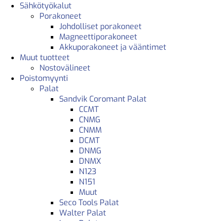
Sähkötyökalut
Porakoneet
Johdolliset porakoneet
Magneettiporakoneet
Akkuporakoneet ja vääntimet
Muut tuotteet
Nostovälineet
Poistomyynti
Palat
Sandvik Coromant Palat
CCMT
CNMG
CNMM
DCMT
DNMG
DNMX
N123
N151
Muut
Seco Tools Palat
Walter Palat