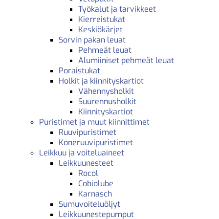
Työkalut ja tarvikkeet
Kierreistukat
Keskiökärjet
Sorvin pakan leuat
Pehmeät leuat
Alumiiniset pehmeät leuat
Poraistukat
Holkit ja kiinnityskartiot
Vähennysholkit
Suurennusholkit
Kiinnityskartiot
Puristimet ja muut kiinnittimet
Ruuvipuristimet
Koneruuvipuristimet
Leikkuu ja voiteluaineet
Leikkuunesteet
Rocol
Cobiolube
Karnasch
Sumuvoiteluöljyt
Leikkuunestepumput