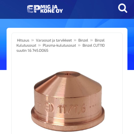
»
»
»
Hitsaus
Varaosat ja tarvikkeet
Binzel
Binzel
»
»
Kulutusosat
Plasma-kulutusosat
Binzel CUT110
suutin 1.6 745.D065