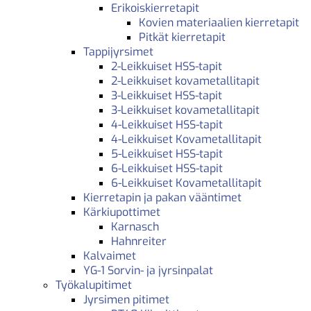
Erikoiskierretapit
Kovien materiaalien kierretapit
Pitkät kierretapit
Tappijyrsimet
2-Leikkuiset HSS-tapit
2-Leikkuiset kovametallitapit
3-Leikkuiset HSS-tapit
3-Leikkuiset kovametallitapit
4-Leikkuiset HSS-tapit
4-Leikkuiset Kovametallitapit
5-Leikkuiset HSS-tapit
6-Leikkuiset HSS-tapit
6-Leikkuiset Kovametallitapit
Kierretapin ja pakan vääntimet
Kärkiupottimet
Karnasch
Hahnreiter
Kalvaimet
YG-1 Sorvin- ja jyrsinpalat
Työkalupitimet
Jyrsimen pitimet