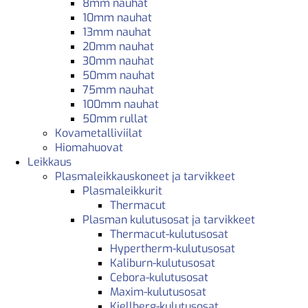
8mm nauhat
10mm nauhat
13mm nauhat
20mm nauhat
30mm nauhat
50mm nauhat
75mm nauhat
100mm nauhat
50mm rullat
Kovametalliviilat
Hiomahuovat
Leikkaus
Plasmaleikkauskoneet ja tarvikkeet
Plasmaleikkurit
Thermacut
Plasman kulutusosat ja tarvikkeet
Thermacut-kulutusosat
Hypertherm-kulutusosat
Kaliburn-kulutusosat
Cebora-kulutusosat
Maxim-kulutusosat
Kjellberg-kulutusosat