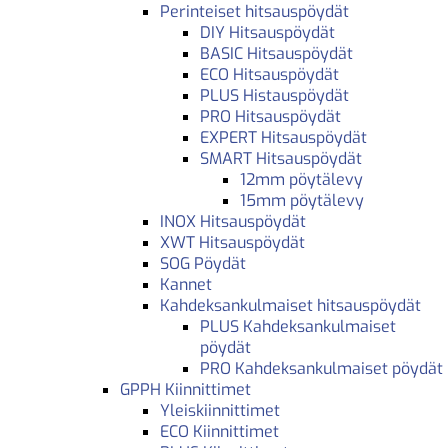
Perinteiset hitsauspöydät
DIY Hitsauspöydät
BASIC Hitsauspöydät
ECO Hitsauspöydät
PLUS Histauspöydät
PRO Hitsauspöydät
EXPERT Hitsauspöydät
SMART Hitsauspöydät
12mm pöytälevy
15mm pöytälevy
INOX Hitsauspöydät
XWT Hitsauspöydät
SOG Pöydät
Kannet
Kahdeksankulmaiset hitsauspöydät
PLUS Kahdeksankulmaiset
pöydät
PRO Kahdeksankulmaiset pöydät
GPPH Kiinnittimet
Yleiskiinnittimet
ECO Kiinnittimet