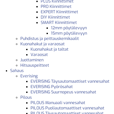
PLUS Kiinnittimet
PRO Kiinnittimet
EXPERT Kiinnittimet
DIY Kiinnittimet
SMART Kiinnittimet
12mm pöytälevyyn
15mm pöytälevyyn
Puhdistus ja peittauskemikaalit
Kuonahakut ja varaosat
Kuonahakut ja taltat
Varaosat
Juottaminen
Hitsauspeitteet
Sahaus
Everising
EVERISING Täysautomaattiset vannesahat
EVERISING Pyörösahat
EVERISING Suurnopeus vannesahat
Pilous
PILOUS Manuaali vannesahat
PILOUS Puoliautomaattiset vannesahat
PILOUS Täysautomaattiset vannesahat