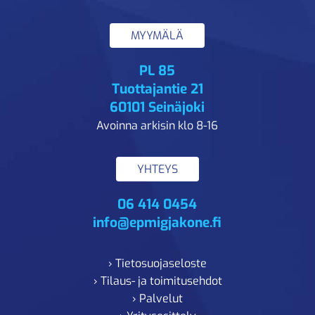
MYYMÄLÄ
PL 85
Tuottajantie 21
60101 Seinäjoki
Avoinna arkisin klo 8-16
YHTEYS
06 414 0454
info@epmigjakone.fi
› Tietosuojaseloste
› Tilaus- ja toimitusehdot
› Palvelut