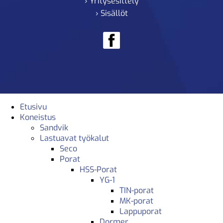
› Yritysesittely
› Sisällöt
Etusivu
Koneistus
Sandvik
Lastuavat työkalut
Seco
Porat
HSS-Porat
YG-1
TIN-porat
MK-porat
Lappuporat
Dormer