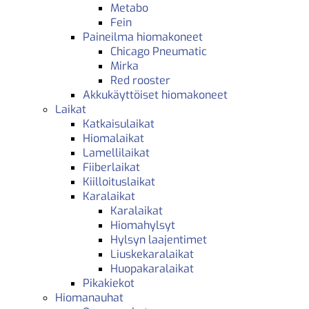
Metabo
Fein
Paineilma hiomakoneet
Chicago Pneumatic
Mirka
Red rooster
Akkukäyttöiset hiomakoneet
Laikat
Katkaisulaikat
Hiomalaikat
Lamellilaikat
Fiiberlaikat
Kiilloituslaikat
Karalaikat
Karalaikat
Hiomahylsyt
Hylsyn laajentimet
Liuskekaralaikat
Huopakaralaikat
Pikakiekot
Hiomanauhat