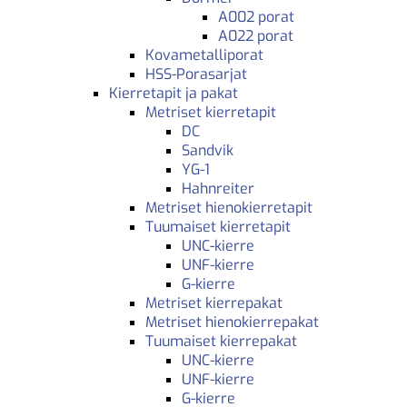
A002 porat
A022 porat
Kovametalliporat
HSS-Porasarjat
Kierretapit ja pakat
Metriset kierretapit
DC
Sandvik
YG-1
Hahnreiter
Metriset hienokierretapit
Tuumaiset kierretapit
UNC-kierre
UNF-kierre
G-kierre
Metriset kierrepakat
Metriset hienokierrepakat
Tuumaiset kierrepakat
UNC-kierre
UNF-kierre
G-kierre