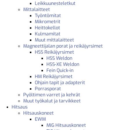
Leikkuunesteletkut
Mittalaitteet
Työntömitat
Mikrometrit
Heittokellot
Kulmamitat
Muut mittalaitteet
Magneettijalan porat ja reikäjyrsimet
HSS Reikäjyrsimet
HSS Weldon
HSS-XE Weldon
Fein Quick-in
HM Reikäjyrsimet
Ohjain tapit ja adapterit
Porrasporat
Pyöltimen varret ja kehrät
Muut työkalut ja tarvikkeet
Hitsaus
Hitsauskoneet
EWM
MIG Hitsauskoneet