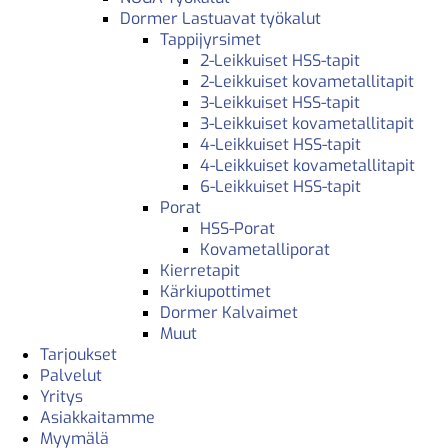
Dormer Lastuavat työkalut
Tappijyrsimet
2-Leikkuiset HSS-tapit
2-Leikkuiset kovametallitapit
3-Leikkuiset HSS-tapit
3-Leikkuiset kovametallitapit
4-Leikkuiset HSS-tapit
4-Leikkuiset kovametallitapit
6-Leikkuiset HSS-tapit
Porat
HSS-Porat
Kovametalliporat
Kierretapit
Kärkiupottimet
Dormer Kalvaimet
Muut
Tarjoukset
Palvelut
Yritys
Asiakkaitamme
Myymälä