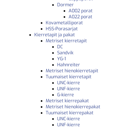
Dormer
A002 porat
A022 porat
Kovametalliporat
HSS-Porasarjat
Kierretapit ja pakat
Metriset kierretapit
DC
Sandvik
YG-1
Hahnreiter
Metriset hienokierretapit
Tuumaiset kierretapit
UNC-kierre
UNF-kierre
G-kierre
Metriset kierrepakat
Metriset hienokierrepakat
Tuumaiset kierrepakat
UNC-kierre
UNF-kierre