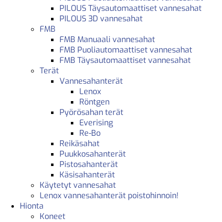
PILOUS Täysautomaattiset vannesahat
PILOUS 3D vannesahat
FMB
FMB Manuaali vannesahat
FMB Puoliautomaattiset vannesahat
FMB Täysautomaattiset vannesahat
Terät
Vannesahanterät
Lenox
Röntgen
Pyörösahan terät
Everising
Re-Bo
Reikäsahat
Puukkosahanterät
Pistosahanterät
Käsisahanterät
Käytetyt vannesahat
Lenox vannesahanterät poistohinnoin!
Hionta
Koneet