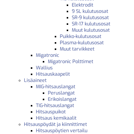
Elektrodit
9 SL kulutusosat
SR-9 kulutusosat
SR-17 kulutusosat
Muut kulutusosat
Puikko-kulutusosat
Plasma-kulutusosat
Muut tarvikkeet
Migatronic
Migatronic Polttimet
Wallius
Hitsauskaapelit
Lisäaineet
MIG-hitsauslangat
Peruslangat
Erikoislangat
TIG-hitsauslangat
Hitsauspuikot
Hitsaus kemikaalit
Hitsauspöydät ja kiinnittimet
Hitsauspöytien vertailu