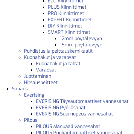
ECO Kiinnittimet
PLUS Kiinnittimet
PRO Kiinnittimet
EXPERT Kiinnittimet
DIY Kiinnittimet
SMART Kiinnittimet
12mm pöytälevyyn
15mm pöytälevyyn
Puhdistus ja peittauskemikaalit
Kuonahakut ja varaosat
Kuonahakut ja taltat
Varaosat
Juottaminen
Hitsauspeitteet
Sahaus
Everising
EVERISING Täysautomaattiset vannesahat
EVERISING Pyörösahat
EVERISING Suurnopeus vannesahat
Pilous
PILOUS Manuaali vannesahat
PILOUS Puoliautomaattiset vannesahat