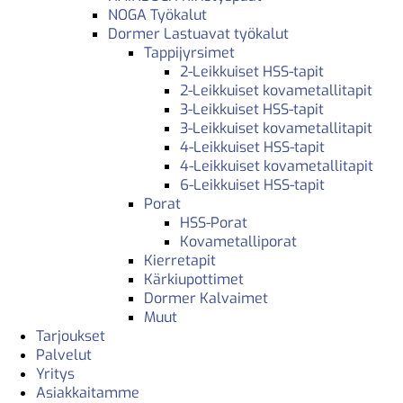
NOGA Työkalut
Dormer Lastuavat työkalut
Tappijyrsimet
2-Leikkuiset HSS-tapit
2-Leikkuiset kovametallitapit
3-Leikkuiset HSS-tapit
3-Leikkuiset kovametallitapit
4-Leikkuiset HSS-tapit
4-Leikkuiset kovametallitapit
6-Leikkuiset HSS-tapit
Porat
HSS-Porat
Kovametalliporat
Kierretapit
Kärkiupottimet
Dormer Kalvaimet
Muut
Tarjoukset
Palvelut
Yritys
Asiakkaitamme