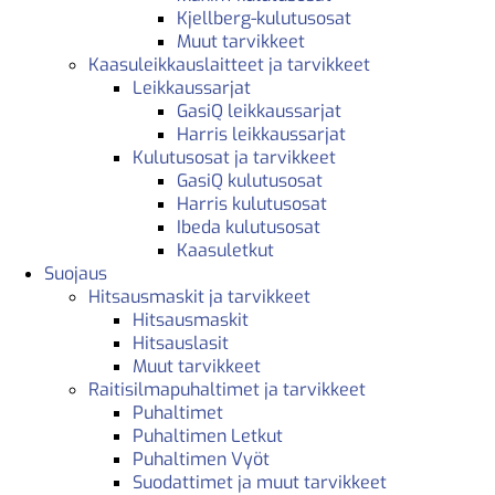
Kjellberg-kulutusosat
Muut tarvikkeet
Kaasuleikkauslaitteet ja tarvikkeet
Leikkaussarjat
GasiQ leikkaussarjat
Harris leikkaussarjat
Kulutusosat ja tarvikkeet
GasiQ kulutusosat
Harris kulutusosat
Ibeda kulutusosat
Kaasuletkut
Suojaus
Hitsausmaskit ja tarvikkeet
Hitsausmaskit
Hitsauslasit
Muut tarvikkeet
Raitisilmapuhaltimet ja tarvikkeet
Puhaltimet
Puhaltimen Letkut
Puhaltimen Vyöt
Suodattimet ja muut tarvikkeet