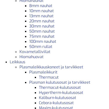
Hiomanauhat
8mm nauhat
10mm nauhat
13mm nauhat
20mm nauhat
30mm nauhat
50mm nauhat
75mm nauhat
100mm nauhat
50mm rullat
Kovametalliviilat
Hiomahuovat
Leikkaus
Plasmaleikkauskoneet ja tarvikkeet
Plasmaleikkurit
Thermacut
Plasman kulutusosat ja tarvikkeet
Thermacut-kulutusosat
Hypertherm-kulutusosat
Kaliburn-kulutusosat
Cebora-kulutusosat
Maxim-kulutusosat