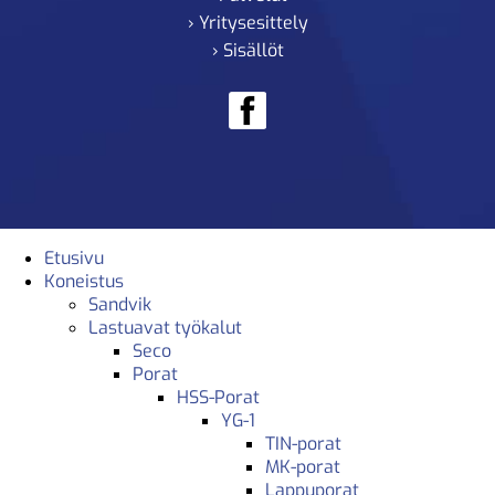
› Yritysesittely
› Sisällöt
Etusivu
Koneistus
Sandvik
Lastuavat työkalut
Seco
Porat
HSS-Porat
YG-1
TIN-porat
MK-porat
Lappuporat