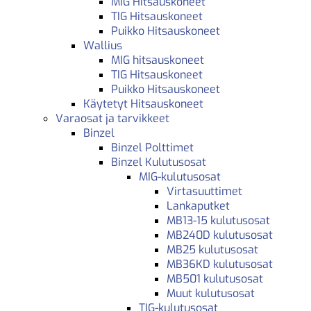
MIG Hitsauskoneet
TIG Hitsauskoneet
Puikko Hitsauskoneet
Wallius
MIG hitsauskoneet
TIG Hitsauskoneet
Puikko Hitsauskoneet
Käytetyt Hitsauskoneet
Varaosat ja tarvikkeet
Binzel
Binzel Polttimet
Binzel Kulutusosat
MIG-kulutusosat
Virtasuuttimet
Lankaputket
MB13-15 kulutusosat
MB240D kulutusosat
MB25 kulutusosat
MB36KD kulutusosat
MB501 kulutusosat
Muut kulutusosat
TIG-kulutusosat