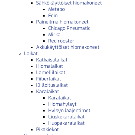
Sähkökäyttöiset hiomakoneet
Metabo
Fein
Paineilma hiomakoneet
Chicago Pneumatic
Mirka
Red rooster
Akkukäyttöiset hiomakoneet
Laikat
Katkaisulaikat
Hiomalaikat
Lamellilaikat
Fiiberlaikat
Kiilloituslaikat
Karalaikat
Karalaikat
Hiomahylsyt
Hylsyn laajentimet
Liuskekaralaikat
Huopakaralaikat
Pikakiekot