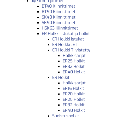
Jyrsimen pitimet
BT40 Kiinnittimet
BT50 Kiinnittimet
SK40 Kiinnittimet
SK50 Kiinnittimet
HSK63 Kiinnittimet
ER Holkki istukat ja holkit
ER Holkki istukat
ER Holkki JET
ER Holkki Tiivistetty
Holkkisarjat
ER25 Holkit
ER32 Holkit
ER40 Holkit
ER Holkit
Holkkisarjat
ER16 Holkit
ER20 Holkit
ER25 Holkit
ER32 Holkit
ER40 Holkit
Supistusholkit