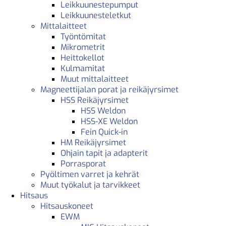
Leikkuunestepumput
Leikkuunesteletkut
Mittalaitteet
Työntömitat
Mikrometrit
Heittokellot
Kulmamitat
Muut mittalaitteet
Magneettijalan porat ja reikäjyrsimet
HSS Reikäjyrsimet
HSS Weldon
HSS-XE Weldon
Fein Quick-in
HM Reikäjyrsimet
Ohjain tapit ja adapterit
Porrasporat
Pyöltimen varret ja kehrät
Muut työkalut ja tarvikkeet
Hitsaus
Hitsauskoneet
EWM