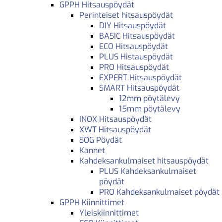
GPPH Hitsauspöydät
Perinteiset hitsauspöydät
DIY Hitsauspöydät
BASIC Hitsauspöydät
ECO Hitsauspöydät
PLUS Histauspöydät
PRO Hitsauspöydät
EXPERT Hitsauspöydät
SMART Hitsauspöydät
12mm pöytälevy
15mm pöytälevy
INOX Hitsauspöydät
XWT Hitsauspöydät
SOG Pöydät
Kannet
Kahdeksankulmaiset hitsauspöydät
PLUS Kahdeksankulmaiset
pöydät
PRO Kahdeksankulmaiset pöydät
GPPH Kiinnittimet
Yleiskiinnittimet