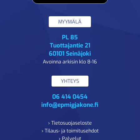
MYYMÄLÄ
PL 85
Tuottajantie 21
60101 Seinäjoki
Avoinna arkisin klo 8-16
YHTEYS
06 414 0454
info@epmigjakone.fi
› Tietosuojaseloste
› Tilaus- ja toimitusehdot
› Palvelut