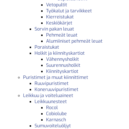
Vetopultit
Työkalut ja tarvikkeet
Kierreistukat
Keskiökärjet
Sorvin pakan leuat
Pehmeät leuat
Alumiiniset pehmeät leuat
Poraistukat
Holkit ja kiinnityskartiot
Vähennysholkit
Suurennusholkit
Kiinnityskartiot
Puristimet ja muut kiinnittimet
Ruuvipuristimet
Koneruuvipuristimet
Leikkuu ja voiteluaineet
Leikkuunesteet
Rocol
Cobiolube
Karnasch
Sumuvoiteluöljyt