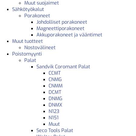
Muut suojaimet
Sähkötyökalut
Porakoneet
Johdolliset porakoneet
Magneettiporakoneet
Akkuporakoneet ja vääntimet
Muut tuotteet
Nostovälineet
Poistomyynti
Palat
Sandvik Coromant Palat
CCMT
CNMG
CNMM
DCMT
DNMG
DNMX
N123
N151
Muut
Seco Tools Palat