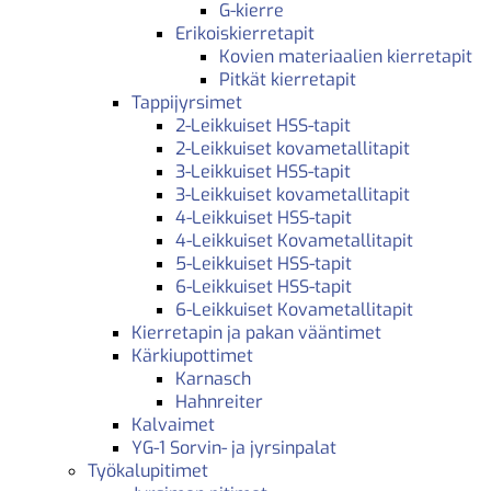
G-kierre
Erikoiskierretapit
Kovien materiaalien kierretapit
Pitkät kierretapit
Tappijyrsimet
2-Leikkuiset HSS-tapit
2-Leikkuiset kovametallitapit
3-Leikkuiset HSS-tapit
3-Leikkuiset kovametallitapit
4-Leikkuiset HSS-tapit
4-Leikkuiset Kovametallitapit
5-Leikkuiset HSS-tapit
6-Leikkuiset HSS-tapit
6-Leikkuiset Kovametallitapit
Kierretapin ja pakan vääntimet
Kärkiupottimet
Karnasch
Hahnreiter
Kalvaimet
YG-1 Sorvin- ja jyrsinpalat
Työkalupitimet