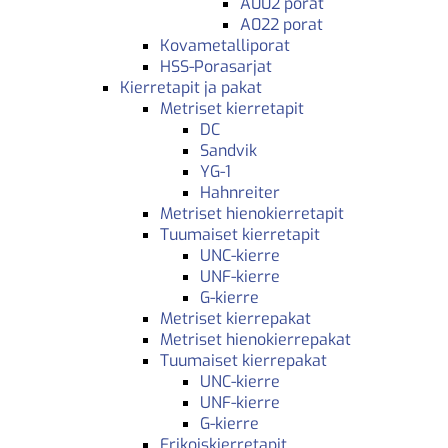
A002 porat
A022 porat
Kovametalliporat
HSS-Porasarjat
Kierretapit ja pakat
Metriset kierretapit
DC
Sandvik
YG-1
Hahnreiter
Metriset hienokierretapit
Tuumaiset kierretapit
UNC-kierre
UNF-kierre
G-kierre
Metriset kierrepakat
Metriset hienokierrepakat
Tuumaiset kierrepakat
UNC-kierre
UNF-kierre
G-kierre
Erikoiskierretapit