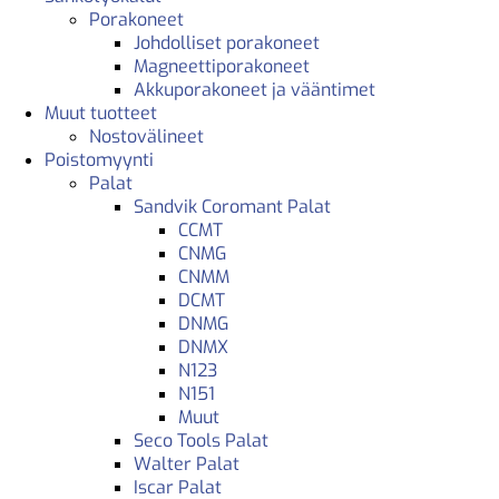
Porakoneet
Johdolliset porakoneet
Magneettiporakoneet
Akkuporakoneet ja vääntimet
Muut tuotteet
Nostovälineet
Poistomyynti
Palat
Sandvik Coromant Palat
CCMT
CNMG
CNMM
DCMT
DNMG
DNMX
N123
N151
Muut
Seco Tools Palat
Walter Palat
Iscar Palat