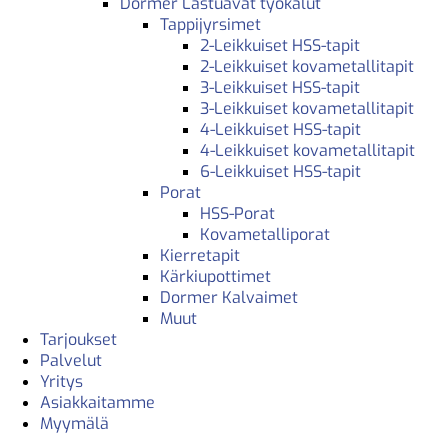
Dormer Lastuavat työkalut
Tappijyrsimet
2-Leikkuiset HSS-tapit
2-Leikkuiset kovametallitapit
3-Leikkuiset HSS-tapit
3-Leikkuiset kovametallitapit
4-Leikkuiset HSS-tapit
4-Leikkuiset kovametallitapit
6-Leikkuiset HSS-tapit
Porat
HSS-Porat
Kovametalliporat
Kierretapit
Kärkiupottimet
Dormer Kalvaimet
Muut
Tarjoukset
Palvelut
Yritys
Asiakkaitamme
Myymälä