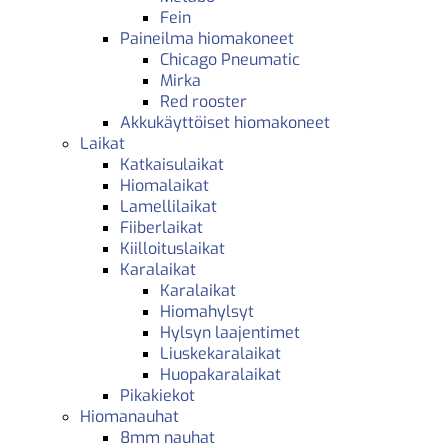
Fein
Paineilma hiomakoneet
Chicago Pneumatic
Mirka
Red rooster
Akkukäyttöiset hiomakoneet
Laikat
Katkaisulaikat
Hiomalaikat
Lamellilaikat
Fiiberlaikat
Kiilloituslaikat
Karalaikat
Karalaikat
Hiomahylsyt
Hylsyn laajentimet
Liuskekaralaikat
Huopakaralaikat
Pikakiekot
Hiomanauhat
8mm nauhat