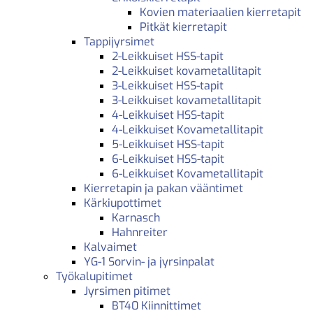
Kovien materiaalien kierretapit
Pitkät kierretapit
Tappijyrsimet
2-Leikkuiset HSS-tapit
2-Leikkuiset kovametallitapit
3-Leikkuiset HSS-tapit
3-Leikkuiset kovametallitapit
4-Leikkuiset HSS-tapit
4-Leikkuiset Kovametallitapit
5-Leikkuiset HSS-tapit
6-Leikkuiset HSS-tapit
6-Leikkuiset Kovametallitapit
Kierretapin ja pakan vääntimet
Kärkiupottimet
Karnasch
Hahnreiter
Kalvaimet
YG-1 Sorvin- ja jyrsinpalat
Työkalupitimet
Jyrsimen pitimet
BT40 Kiinnittimet