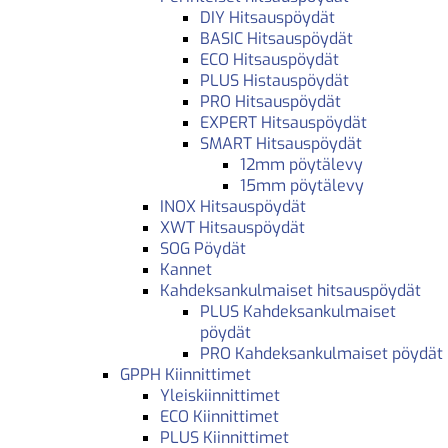
DIY Hitsauspöydät
BASIC Hitsauspöydät
ECO Hitsauspöydät
PLUS Histauspöydät
PRO Hitsauspöydät
EXPERT Hitsauspöydät
SMART Hitsauspöydät
12mm pöytälevy
15mm pöytälevy
INOX Hitsauspöydät
XWT Hitsauspöydät
SOG Pöydät
Kannet
Kahdeksankulmaiset hitsauspöydät
PLUS Kahdeksankulmaiset
pöydät
PRO Kahdeksankulmaiset pöydät
GPPH Kiinnittimet
Yleiskiinnittimet
ECO Kiinnittimet
PLUS Kiinnittimet