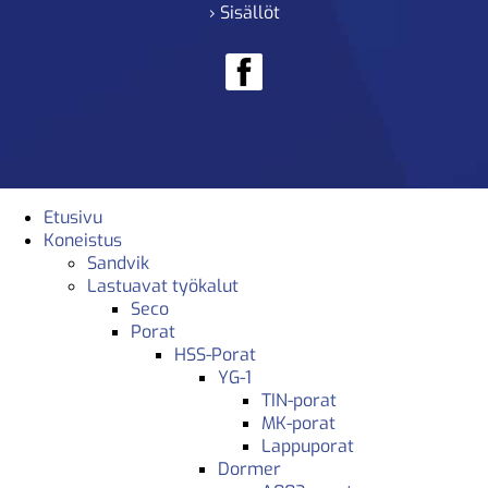
› Sisällöt
Etusivu
Koneistus
Sandvik
Lastuavat työkalut
Seco
Porat
HSS-Porat
YG-1
TIN-porat
MK-porat
Lappuporat
Dormer