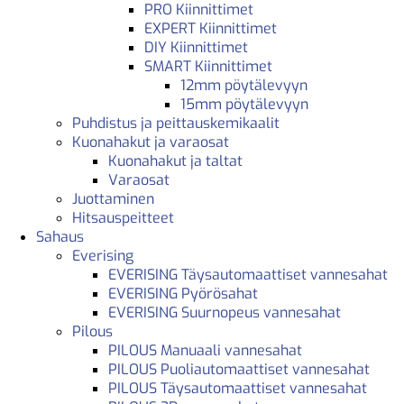
PRO Kiinnittimet
EXPERT Kiinnittimet
DIY Kiinnittimet
SMART Kiinnittimet
12mm pöytälevyyn
15mm pöytälevyyn
Puhdistus ja peittauskemikaalit
Kuonahakut ja varaosat
Kuonahakut ja taltat
Varaosat
Juottaminen
Hitsauspeitteet
Sahaus
Everising
EVERISING Täysautomaattiset vannesahat
EVERISING Pyörösahat
EVERISING Suurnopeus vannesahat
Pilous
PILOUS Manuaali vannesahat
PILOUS Puoliautomaattiset vannesahat
PILOUS Täysautomaattiset vannesahat