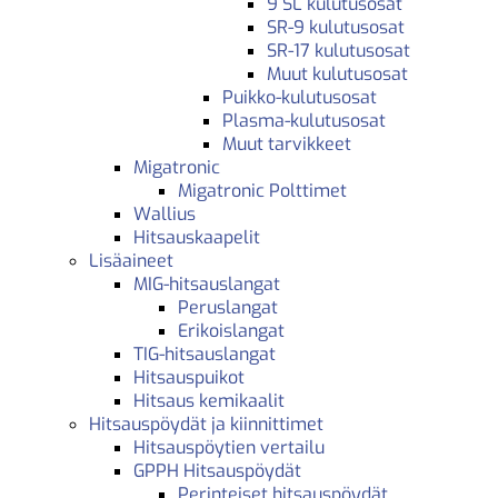
9 SL kulutusosat
SR-9 kulutusosat
SR-17 kulutusosat
Muut kulutusosat
Puikko-kulutusosat
Plasma-kulutusosat
Muut tarvikkeet
Migatronic
Migatronic Polttimet
Wallius
Hitsauskaapelit
Lisäaineet
MIG-hitsauslangat
Peruslangat
Erikoislangat
TIG-hitsauslangat
Hitsauspuikot
Hitsaus kemikaalit
Hitsauspöydät ja kiinnittimet
Hitsauspöytien vertailu
GPPH Hitsauspöydät
Perinteiset hitsauspöydät