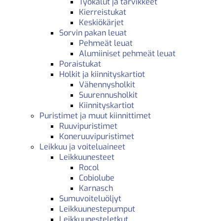
Työkalut ja tarvikkeet
Kierreistukat
Keskiökärjet
Sorvin pakan leuat
Pehmeät leuat
Alumiiniset pehmeät leuat
Poraistukat
Holkit ja kiinnityskartiot
Vähennysholkit
Suurennusholkit
Kiinnityskartiot
Puristimet ja muut kiinnittimet
Ruuvipuristimet
Koneruuvipuristimet
Leikkuu ja voiteluaineet
Leikkuunesteet
Rocol
Cobiolube
Karnasch
Sumuvoiteluöljyt
Leikkuunestepumput
Leikkuunesteletkut