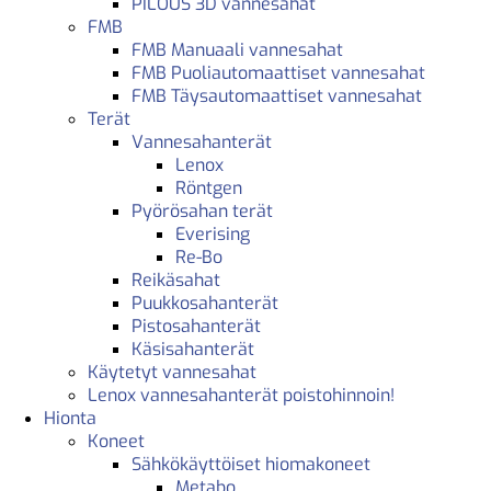
PILOUS 3D vannesahat
FMB
FMB Manuaali vannesahat
FMB Puoliautomaattiset vannesahat
FMB Täysautomaattiset vannesahat
Terät
Vannesahanterät
Lenox
Röntgen
Pyörösahan terät
Everising
Re-Bo
Reikäsahat
Puukkosahanterät
Pistosahanterät
Käsisahanterät
Käytetyt vannesahat
Lenox vannesahanterät poistohinnoin!
Hionta
Koneet
Sähkökäyttöiset hiomakoneet
Metabo