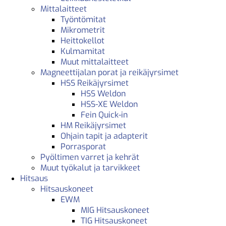
Mittalaitteet
Työntömitat
Mikrometrit
Heittokellot
Kulmamitat
Muut mittalaitteet
Magneettijalan porat ja reikäjyrsimet
HSS Reikäjyrsimet
HSS Weldon
HSS-XE Weldon
Fein Quick-in
HM Reikäjyrsimet
Ohjain tapit ja adapterit
Porrasporat
Pyöltimen varret ja kehrät
Muut työkalut ja tarvikkeet
Hitsaus
Hitsauskoneet
EWM
MIG Hitsauskoneet
TIG Hitsauskoneet