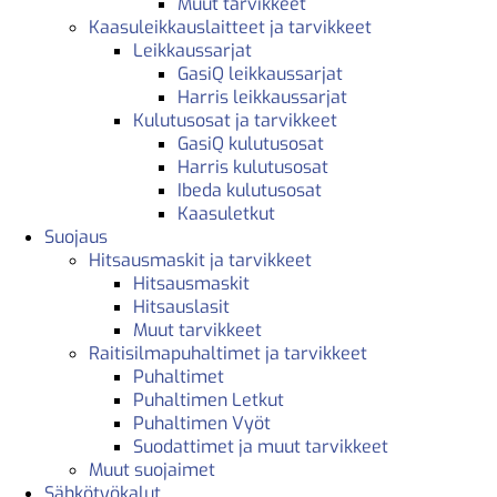
Muut tarvikkeet
Kaasuleikkauslaitteet ja tarvikkeet
Leikkaussarjat
GasiQ leikkaussarjat
Harris leikkaussarjat
Kulutusosat ja tarvikkeet
GasiQ kulutusosat
Harris kulutusosat
Ibeda kulutusosat
Kaasuletkut
Suojaus
Hitsausmaskit ja tarvikkeet
Hitsausmaskit
Hitsauslasit
Muut tarvikkeet
Raitisilmapuhaltimet ja tarvikkeet
Puhaltimet
Puhaltimen Letkut
Puhaltimen Vyöt
Suodattimet ja muut tarvikkeet
Muut suojaimet
Sähkötyökalut