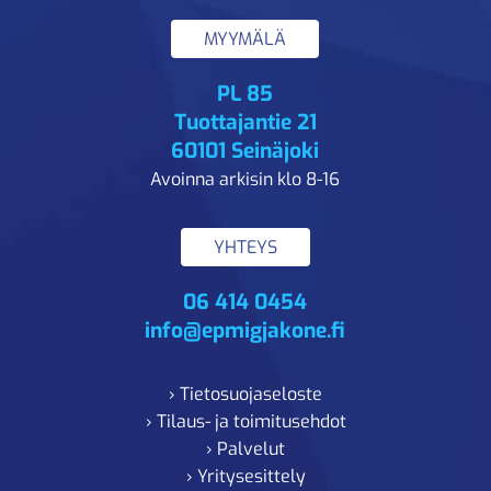
MYYMÄLÄ
PL 85
Tuottajantie 21
60101 Seinäjoki
Avoinna arkisin klo 8-16
YHTEYS
06 414 0454
info@epmigjakone.fi
› Tietosuojaseloste
› Tilaus- ja toimitusehdot
› Palvelut
› Yritysesittely