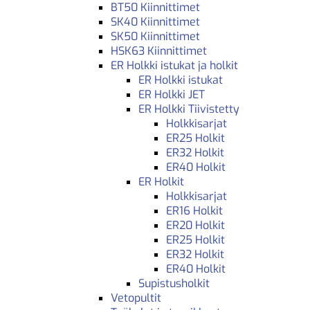
BT50 Kiinnittimet
SK40 Kiinnittimet
SK50 Kiinnittimet
HSK63 Kiinnittimet
ER Holkki istukat ja holkit
ER Holkki istukat
ER Holkki JET
ER Holkki Tiivistetty
Holkkisarjat
ER25 Holkit
ER32 Holkit
ER40 Holkit
ER Holkit
Holkkisarjat
ER16 Holkit
ER20 Holkit
ER25 Holkit
ER32 Holkit
ER40 Holkit
Supistusholkit
Vetopultit