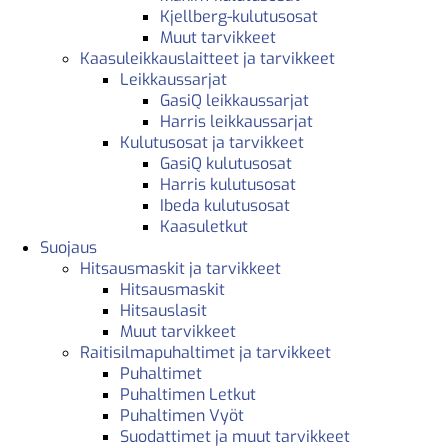
Kjellberg-kulutusosat
Muut tarvikkeet
Kaasuleikkauslaitteet ja tarvikkeet
Leikkaussarjat
GasiQ leikkaussarjat
Harris leikkaussarjat
Kulutusosat ja tarvikkeet
GasiQ kulutusosat
Harris kulutusosat
Ibeda kulutusosat
Kaasuletkut
Suojaus
Hitsausmaskit ja tarvikkeet
Hitsausmaskit
Hitsauslasit
Muut tarvikkeet
Raitisilmapuhaltimet ja tarvikkeet
Puhaltimet
Puhaltimen Letkut
Puhaltimen Vyöt
Suodattimet ja muut tarvikkeet