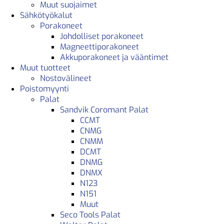
Muut suojaimet
Sähkötyökalut
Porakoneet
Johdolliset porakoneet
Magneettiporakoneet
Akkuporakoneet ja vääntimet
Muut tuotteet
Nostovälineet
Poistomyynti
Palat
Sandvik Coromant Palat
CCMT
CNMG
CNMM
DCMT
DNMG
DNMX
N123
N151
Muut
Seco Tools Palat