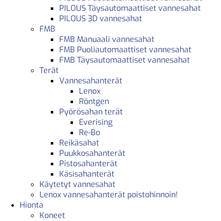
PILOUS Täysautomaattiset vannesahat
PILOUS 3D vannesahat
FMB
FMB Manuaali vannesahat
FMB Puoliautomaattiset vannesahat
FMB Täysautomaattiset vannesahat
Terät
Vannesahanterät
Lenox
Röntgen
Pyörösahan terät
Everising
Re-Bo
Reikäsahat
Puukkosahanterät
Pistosahanterät
Käsisahanterät
Käytetyt vannesahat
Lenox vannesahanterät poistohinnoin!
Hionta
Koneet