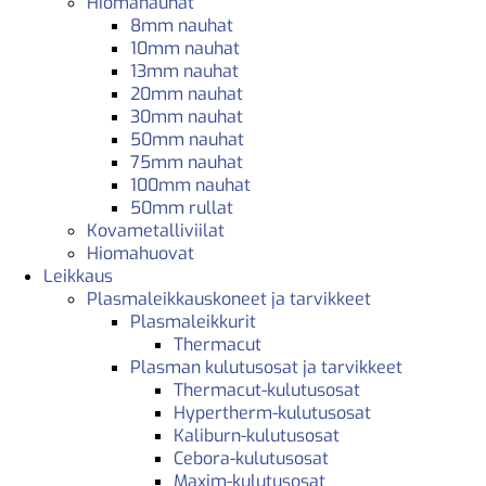
Hiomanauhat
8mm nauhat
10mm nauhat
13mm nauhat
20mm nauhat
30mm nauhat
50mm nauhat
75mm nauhat
100mm nauhat
50mm rullat
Kovametalliviilat
Hiomahuovat
Leikkaus
Plasmaleikkauskoneet ja tarvikkeet
Plasmaleikkurit
Thermacut
Plasman kulutusosat ja tarvikkeet
Thermacut-kulutusosat
Hypertherm-kulutusosat
Kaliburn-kulutusosat
Cebora-kulutusosat
Maxim-kulutusosat