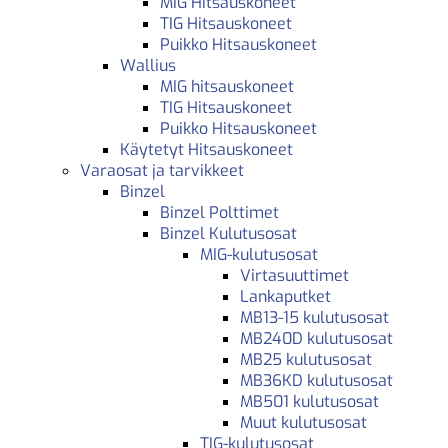
MIG Hitsauskoneet
TIG Hitsauskoneet
Puikko Hitsauskoneet
Wallius
MIG hitsauskoneet
TIG Hitsauskoneet
Puikko Hitsauskoneet
Käytetyt Hitsauskoneet
Varaosat ja tarvikkeet
Binzel
Binzel Polttimet
Binzel Kulutusosat
MIG-kulutusosat
Virtasuuttimet
Lankaputket
MB13-15 kulutusosat
MB240D kulutusosat
MB25 kulutusosat
MB36KD kulutusosat
MB501 kulutusosat
Muut kulutusosat
TIG-kulutusosat