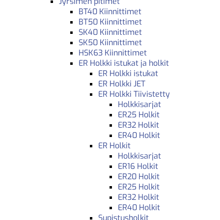
Jyrsimen pitimet
BT40 Kiinnittimet
BT50 Kiinnittimet
SK40 Kiinnittimet
SK50 Kiinnittimet
HSK63 Kiinnittimet
ER Holkki istukat ja holkit
ER Holkki istukat
ER Holkki JET
ER Holkki Tiivistetty
Holkkisarjat
ER25 Holkit
ER32 Holkit
ER40 Holkit
ER Holkit
Holkkisarjat
ER16 Holkit
ER20 Holkit
ER25 Holkit
ER32 Holkit
ER40 Holkit
Supistusholkit