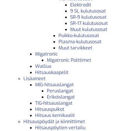
Elektrodit
9 SL kulutusosat
SR-9 kulutusosat
SR-17 kulutusosat
Muut kulutusosat
Puikko-kulutusosat
Plasma-kulutusosat
Muut tarvikkeet
Migatronic
Migatronic Polttimet
Wallius
Hitsauskaapelit
Lisäaineet
MIG-hitsauslangat
Peruslangat
Erikoislangat
TIG-hitsauslangat
Hitsauspuikot
Hitsaus kemikaalit
Hitsauspöydät ja kiinnittimet
Hitsauspöytien vertailu