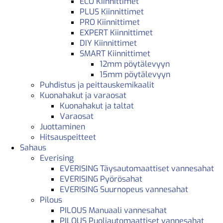
ECO Kiinnittimet
PLUS Kiinnittimet
PRO Kiinnittimet
EXPERT Kiinnittimet
DIY Kiinnittimet
SMART Kiinnittimet
12mm pöytälevyyn
15mm pöytälevyyn
Puhdistus ja peittauskemikaalit
Kuonahakut ja varaosat
Kuonahakut ja taltat
Varaosat
Juottaminen
Hitsauspeitteet
Sahaus
Everising
EVERISING Täysautomaattiset vannesahat
EVERISING Pyörösahat
EVERISING Suurnopeus vannesahat
Pilous
PILOUS Manuaali vannesahat
PILOUS Puoliautomaattiset vannesahat