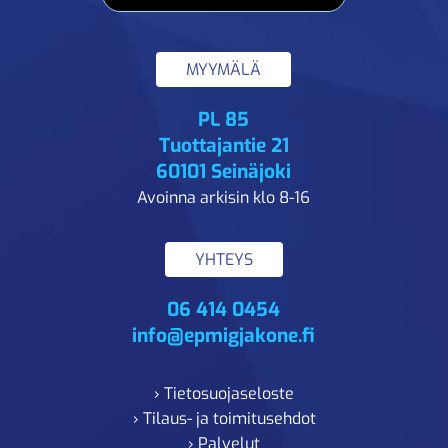
MYYMÄLÄ
PL 85
Tuottajantie 21
60101 Seinäjoki
Avoinna arkisin klo 8-16
YHTEYS
06 414 0454
info@epmigjakone.fi
› Tietosuojaseloste
› Tilaus- ja toimitusehdot
› Palvelut