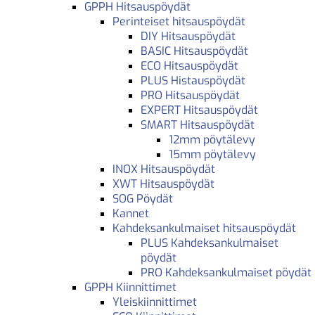
GPPH Hitsauspöydät
Perinteiset hitsauspöydät
DIY Hitsauspöydät
BASIC Hitsauspöydät
ECO Hitsauspöydät
PLUS Histauspöydät
PRO Hitsauspöydät
EXPERT Hitsauspöydät
SMART Hitsauspöydät
12mm pöytälevy
15mm pöytälevy
INOX Hitsauspöydät
XWT Hitsauspöydät
SOG Pöydät
Kannet
Kahdeksankulmaiset hitsauspöydät
PLUS Kahdeksankulmaiset
pöydät
PRO Kahdeksankulmaiset pöydät
GPPH Kiinnittimet
Yleiskiinnittimet