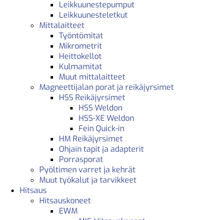
Leikkuunestepumput
Leikkuunesteletkut
Mittalaitteet
Työntömitat
Mikrometrit
Heittokellot
Kulmamitat
Muut mittalaitteet
Magneettijalan porat ja reikäjyrsimet
HSS Reikäjyrsimet
HSS Weldon
HSS-XE Weldon
Fein Quick-in
HM Reikäjyrsimet
Ohjain tapit ja adapterit
Porrasporat
Pyöltimen varret ja kehrät
Muut työkalut ja tarvikkeet
Hitsaus
Hitsauskoneet
EWM