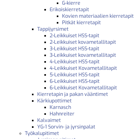
G-kierre
Erikoiskierretapit
Kovien materiaalien kierretapit
Pitkät kierretapit
Tappijyrsimet
2-Leikkuiset HSS-tapit
2-Leikkuiset kovametallitapit
3-Leikkuiset HSS-tapit
3-Leikkuiset kovametallitapit
4-Leikkuiset HSS-tapit
4-Leikkuiset Kovametallitapit
5-Leikkuiset HSS-tapit
6-Leikkuiset HSS-tapit
6-Leikkuiset Kovametallitapit
Kierretapin ja pakan vääntimet
Kärkiupottimet
Karnasch
Hahnreiter
Kalvaimet
YG-1 Sorvin- ja jyrsinpalat
Työkalupitimet