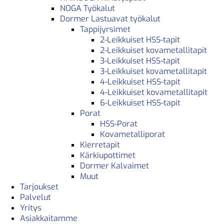
NOGA Työkalut
Dormer Lastuavat työkalut
Tappijyrsimet
2-Leikkuiset HSS-tapit
2-Leikkuiset kovametallitapit
3-Leikkuiset HSS-tapit
3-Leikkuiset kovametallitapit
4-Leikkuiset HSS-tapit
4-Leikkuiset kovametallitapit
6-Leikkuiset HSS-tapit
Porat
HSS-Porat
Kovametalliporat
Kierretapit
Kärkiupottimet
Dormer Kalvaimet
Muut
Tarjoukset
Palvelut
Yritys
Asiakkaitamme