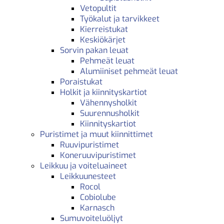
Vetopultit
Työkalut ja tarvikkeet
Kierreistukat
Keskiökärjet
Sorvin pakan leuat
Pehmeät leuat
Alumiiniset pehmeät leuat
Poraistukat
Holkit ja kiinnityskartiot
Vähennysholkit
Suurennusholkit
Kiinnityskartiot
Puristimet ja muut kiinnittimet
Ruuvipuristimet
Koneruuvipuristimet
Leikkuu ja voiteluaineet
Leikkuunesteet
Rocol
Cobiolube
Karnasch
Sumuvoiteluöljyt