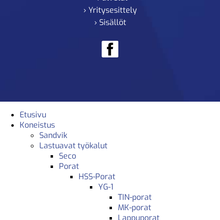
› Yritysesittely
› Sisällöt
Etusivu
Koneistus
Sandvik
Lastuavat työkalut
Seco
Porat
HSS-Porat
YG-1
TIN-porat
MK-porat
Lappuporat