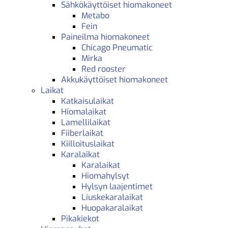
Sähkökäyttöiset hiomakoneet
Metabo
Fein
Paineilma hiomakoneet
Chicago Pneumatic
Mirka
Red rooster
Akkukäyttöiset hiomakoneet
Laikat
Katkaisulaikat
Hiomalaikat
Lamellilaikat
Fiiberlaikat
Kiilloituslaikat
Karalaikat
Karalaikat
Hiomahylsyt
Hylsyn laajentimet
Liuskekaralaikat
Huopakaralaikat
Pikakiekot