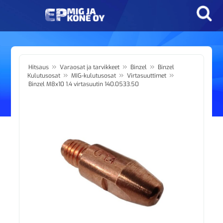
»
»
»
Hitsaus
Varaosat ja tarvikkeet
Binzel
Binzel
»
»
»
Kulutusosat
MIG-kulutusosat
Virtasuuttimet
Binzel M8x10 1.4 virtasuutin 140.0533.50