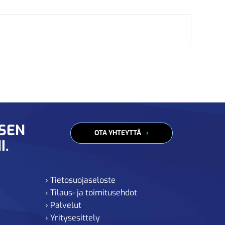
ISEN
OTA YHTEYTTÄ
I.
› Tietosuojaseloste
› Tilaus- ja toimitusehdot
› Palvelut
› Yritysesittely