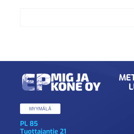
MET
L
MYYMÄLÄ
PL 85
Tuottajantie 21