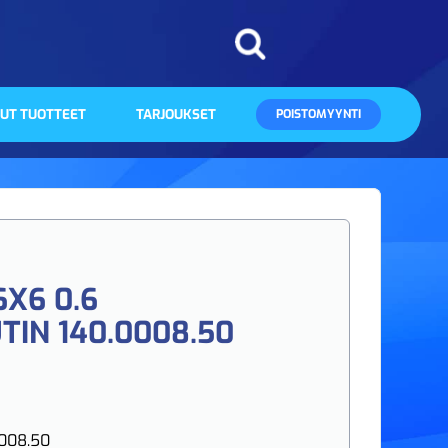
UT TUOTTEET
TARJOUKSET
POISTOMYYNTI
6X6 0.6
TIN 140.0008.50
008.50