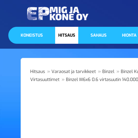
KONEISTUS
HITSAUS
SAHAUS
HIONTA
»
»
»
Hitsaus
Varaosat ja tarvikkeet
Binzel
Binzel K
»
Virtasuuttimet
Binzel M6x6 0.6 virtasuutin 140.00