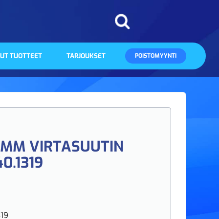
UT TUOTTEET
TARJOUKSET
POISTOMYYNTI
.2MM VIRTASUUTIN
0.1319
319