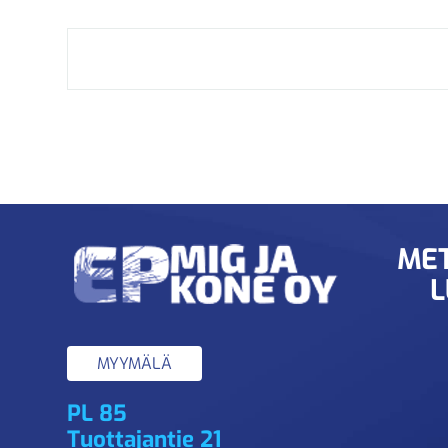
MET
L
MYYMÄLÄ
PL 85
Tuottajantie 21