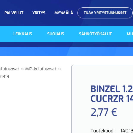
PALVELUT
YRITYS
MYYMÄLÄ
TILAA YRITYSTUNNUKSET
LEIKKAUS
SUOJAUS
SÄHKÖTYÖKALUT
MU
»
»
ulutusosat
MIG-kulutusosat
.1319
BINZEL 1
CUCRZR 14
2,77 €
Tuotekoodi
140.1