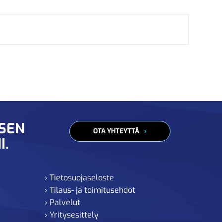
ISEN
OTA YHTEYTTÄ
I.
› Tietosuojaseloste
› Tilaus- ja toimitusehdot
› Palvelut
› Yritysesittely