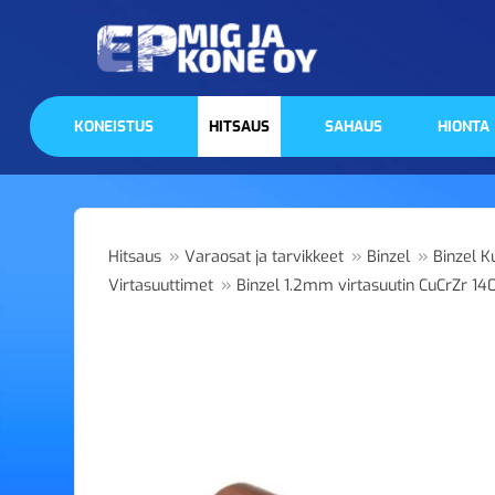
KONEISTUS
HITSAUS
SAHAUS
HIONTA
»
»
»
Hitsaus
Varaosat ja tarvikkeet
Binzel
Binzel K
»
Virtasuuttimet
Binzel 1.2mm virtasuutin CuCrZr 140