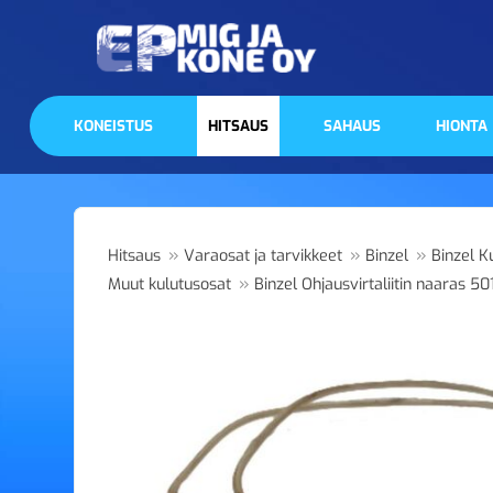
KONEISTUS
HITSAUS
SAHAUS
HIONTA
»
»
»
Hitsaus
Varaosat ja tarvikkeet
Binzel
Binzel K
»
Muut kulutusosat
Binzel Ohjausvirtaliitin naaras 50