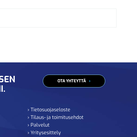
ISEN
OTA YHTEYTTÄ
I.
› Tietosuojaseloste
› Tilaus- ja toimitusehdot
› Palvelut
› Yritysesittely