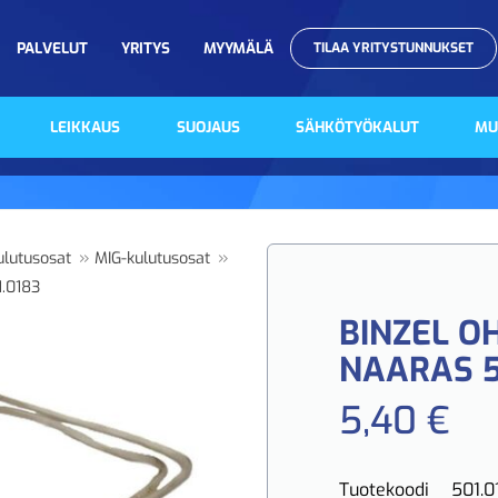
PALVELUT
YRITYS
MYYMÄLÄ
TILAA YRITYSTUNNUKSET
LEIKKAUS
SUOJAUS
SÄHKÖTYÖKALUT
MU
»
»
ulutusosat
MIG-kulutusosat
1.0183
BINZEL O
NAARAS 5
5,40 €
Tuotekoodi
501.0