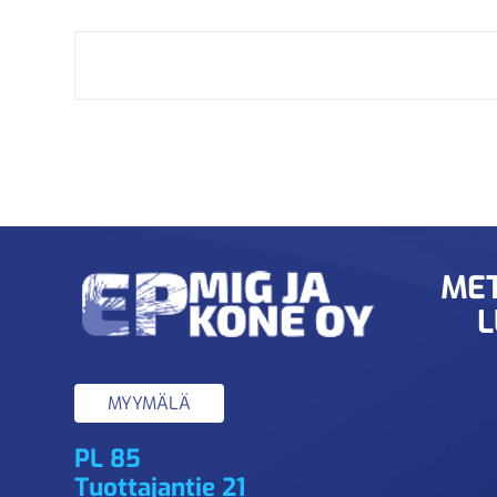
MET
L
MYYMÄLÄ
PL 85
Tuottajantie 21