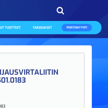
UT TUOTTEET
TARJOUKSET
POISTOMYYNTI
HJAUSVIRTALIITIN
01.0183
183