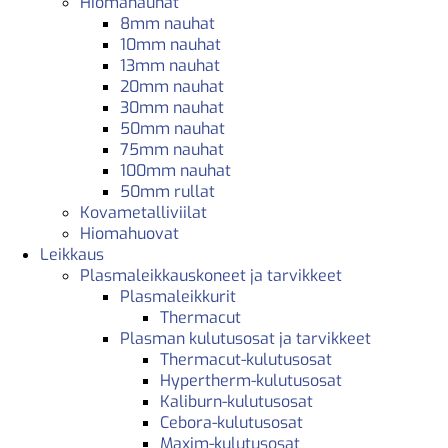
Hiomanauhat
8mm nauhat
10mm nauhat
13mm nauhat
20mm nauhat
30mm nauhat
50mm nauhat
75mm nauhat
100mm nauhat
50mm rullat
Kovametalliviilat
Hiomahuovat
Leikkaus
Plasmaleikkauskoneet ja tarvikkeet
Plasmaleikkurit
Thermacut
Plasman kulutusosat ja tarvikkeet
Thermacut-kulutusosat
Hypertherm-kulutusosat
Kaliburn-kulutusosat
Cebora-kulutusosat
Maxim-kulutusosat