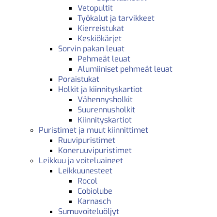
Vetopultit
Työkalut ja tarvikkeet
Kierreistukat
Keskiökärjet
Sorvin pakan leuat
Pehmeät leuat
Alumiiniset pehmeät leuat
Poraistukat
Holkit ja kiinnityskartiot
Vähennysholkit
Suurennusholkit
Kiinnityskartiot
Puristimet ja muut kiinnittimet
Ruuvipuristimet
Koneruuvipuristimet
Leikkuu ja voiteluaineet
Leikkuunesteet
Rocol
Cobiolube
Karnasch
Sumuvoiteluöljyt