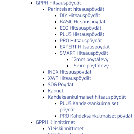
GPPH Hitsauspöydät
Perinteiset hitsauspöydät
DIY Hitsauspöydät
BASIC Hitsauspöydät
ECO Hitsauspöydät
PLUS Histauspöydät
PRO Hitsauspöydät
EXPERT Hitsauspöydät
SMART Hitsauspöydät
12mm pöytälevy
15mm pöytälevy
INOX Hitsauspöydät
XWT Hitsauspöydät
SOG Pöydät
Kannet
Kahdeksankulmaiset hitsauspöydät
PLUS Kahdeksankulmaiset
pöydät
PRO Kahdeksankulmaiset pöydät
GPPH Kiinnittimet
Yleiskiinnittimet