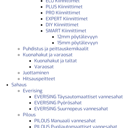
ECO Kiinnittimet
PLUS Kiinnittimet
PRO Kiinnittimet
EXPERT Kiinnittimet
DIY Kiinnittimet
SMART Kiinnittimet
12mm pöytälevyyn
15mm pöytälevyyn
Puhdistus ja peittauskemikaalit
Kuonahakut ja varaosat
Kuonahakut ja taltat
Varaosat
Juottaminen
Hitsauspeitteet
Sahaus
Everising
EVERISING Täysautomaattiset vannesahat
EVERISING Pyörösahat
EVERISING Suurnopeus vannesahat
Pilous
PILOUS Manuaali vannesahat
PILOUS Puoliautomaattiset vannesahat