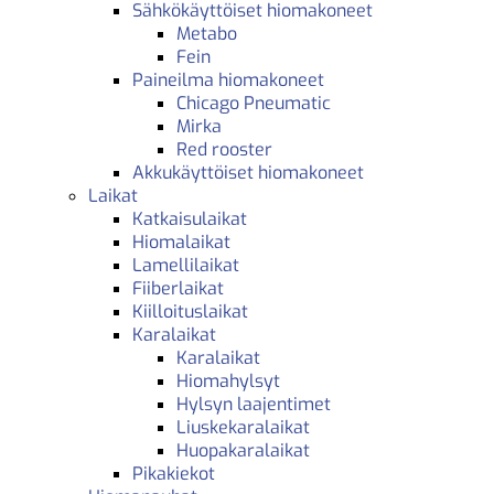
Sähkökäyttöiset hiomakoneet
Metabo
Fein
Paineilma hiomakoneet
Chicago Pneumatic
Mirka
Red rooster
Akkukäyttöiset hiomakoneet
Laikat
Katkaisulaikat
Hiomalaikat
Lamellilaikat
Fiiberlaikat
Kiilloituslaikat
Karalaikat
Karalaikat
Hiomahylsyt
Hylsyn laajentimet
Liuskekaralaikat
Huopakaralaikat
Pikakiekot