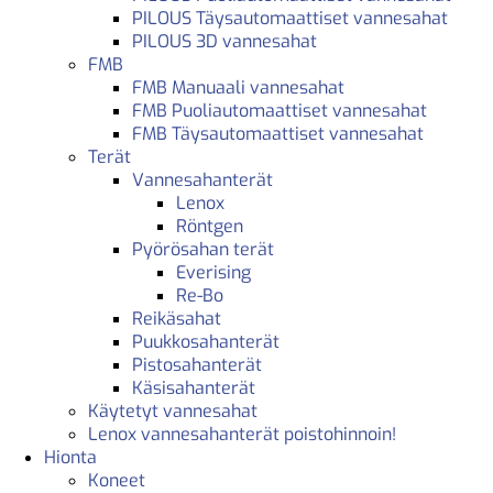
PILOUS Täysautomaattiset vannesahat
PILOUS 3D vannesahat
FMB
FMB Manuaali vannesahat
FMB Puoliautomaattiset vannesahat
FMB Täysautomaattiset vannesahat
Terät
Vannesahanterät
Lenox
Röntgen
Pyörösahan terät
Everising
Re-Bo
Reikäsahat
Puukkosahanterät
Pistosahanterät
Käsisahanterät
Käytetyt vannesahat
Lenox vannesahanterät poistohinnoin!
Hionta
Koneet