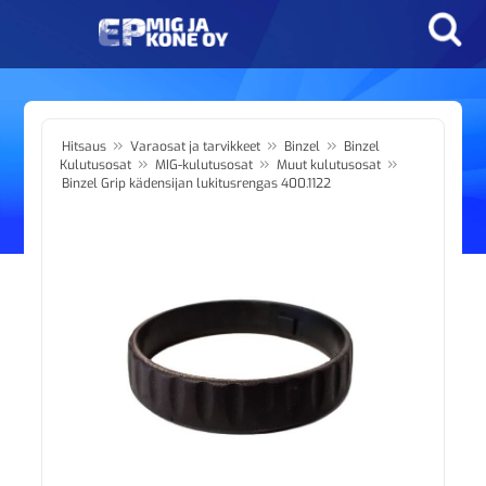
»
»
»
Hitsaus
Varaosat ja tarvikkeet
Binzel
Binzel
»
»
»
Kulutusosat
MIG-kulutusosat
Muut kulutusosat
Binzel Grip kädensijan lukitusrengas 400.1122