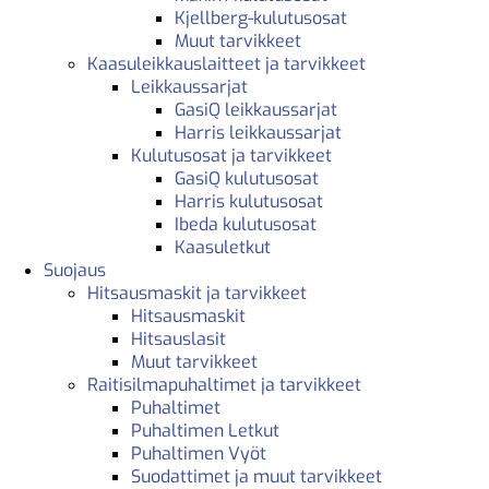
Kjellberg-kulutusosat
Muut tarvikkeet
Kaasuleikkauslaitteet ja tarvikkeet
Leikkaussarjat
GasiQ leikkaussarjat
Harris leikkaussarjat
Kulutusosat ja tarvikkeet
GasiQ kulutusosat
Harris kulutusosat
Ibeda kulutusosat
Kaasuletkut
Suojaus
Hitsausmaskit ja tarvikkeet
Hitsausmaskit
Hitsauslasit
Muut tarvikkeet
Raitisilmapuhaltimet ja tarvikkeet
Puhaltimet
Puhaltimen Letkut
Puhaltimen Vyöt
Suodattimet ja muut tarvikkeet