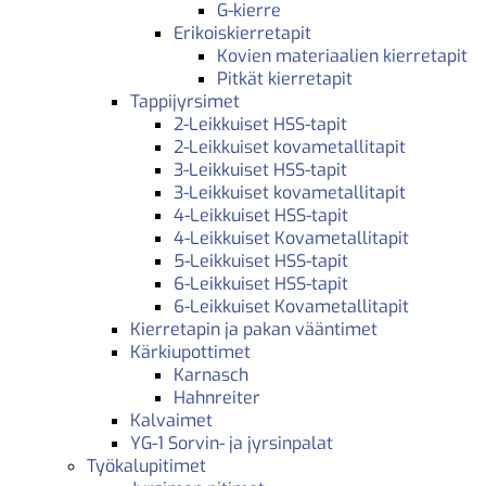
G-kierre
Erikoiskierretapit
Kovien materiaalien kierretapit
Pitkät kierretapit
Tappijyrsimet
2-Leikkuiset HSS-tapit
2-Leikkuiset kovametallitapit
3-Leikkuiset HSS-tapit
3-Leikkuiset kovametallitapit
4-Leikkuiset HSS-tapit
4-Leikkuiset Kovametallitapit
5-Leikkuiset HSS-tapit
6-Leikkuiset HSS-tapit
6-Leikkuiset Kovametallitapit
Kierretapin ja pakan vääntimet
Kärkiupottimet
Karnasch
Hahnreiter
Kalvaimet
YG-1 Sorvin- ja jyrsinpalat
Työkalupitimet