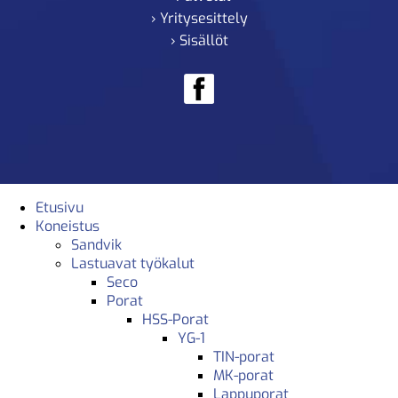
› Yritysesittely
› Sisällöt
Etusivu
Koneistus
Sandvik
Lastuavat työkalut
Seco
Porat
HSS-Porat
YG-1
TIN-porat
MK-porat
Lappuporat