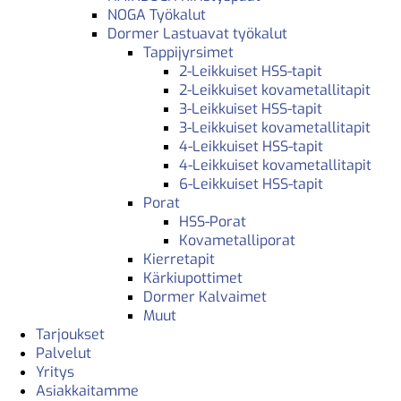
NOGA Työkalut
Dormer Lastuavat työkalut
Tappijyrsimet
2-Leikkuiset HSS-tapit
2-Leikkuiset kovametallitapit
3-Leikkuiset HSS-tapit
3-Leikkuiset kovametallitapit
4-Leikkuiset HSS-tapit
4-Leikkuiset kovametallitapit
6-Leikkuiset HSS-tapit
Porat
HSS-Porat
Kovametalliporat
Kierretapit
Kärkiupottimet
Dormer Kalvaimet
Muut
Tarjoukset
Palvelut
Yritys
Asiakkaitamme