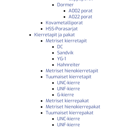
Dormer
A002 porat
A022 porat
Kovametalliporat
HSS-Porasarjat
Kierretapit ja pakat
Metriset kierretapit
DC
Sandvik
YG-1
Hahnreiter
Metriset hienokierretapit
Tuumaiset kierretapit
UNC-kierre
UNF-kierre
G-kierre
Metriset kierrepakat
Metriset hienokierrepakat
Tuumaiset kierrepakat
UNC-kierre
UNF-kierre