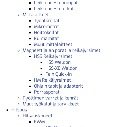
Leikkuunestepumput
Leikkuunesteletkut
Mittalaitteet
Työntömitat
Mikrometrit
Heittokellot
Kulmamitat
Muut mittalaitteet
Magneettijalan porat ja reikäjyrsimet
HSS Reikäjyrsimet
HSS Weldon
HSS-XE Weldon
Fein Quick-in
HM Reikäjyrsimet
Ohjain tapit ja adapterit
Porrasporat
Pyöltimen varret ja kehrät
Muut työkalut ja tarvikkeet
Hitsaus
Hitsauskoneet
EWM