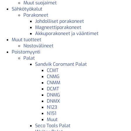
Muut suojaimet
Sähkötyökalut
Porakoneet
Johdolliset porakoneet
Magneettiporakoneet
Akkuporakoneet ja vääntimet
Muut tuotteet
Nostovälineet
Poistomyynti
Palat
Sandvik Coromant Palat
CCMT
CNMG
CNMM
DCMT
DNMG
DNMX
N123
N151
Muut
Seco Tools Palat