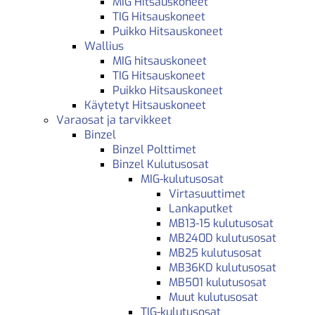
MIG Hitsauskoneet
TIG Hitsauskoneet
Puikko Hitsauskoneet
Wallius
MIG hitsauskoneet
TIG Hitsauskoneet
Puikko Hitsauskoneet
Käytetyt Hitsauskoneet
Varaosat ja tarvikkeet
Binzel
Binzel Polttimet
Binzel Kulutusosat
MIG-kulutusosat
Virtasuuttimet
Lankaputket
MB13-15 kulutusosat
MB240D kulutusosat
MB25 kulutusosat
MB36KD kulutusosat
MB501 kulutusosat
Muut kulutusosat
TIG-kulutusosat