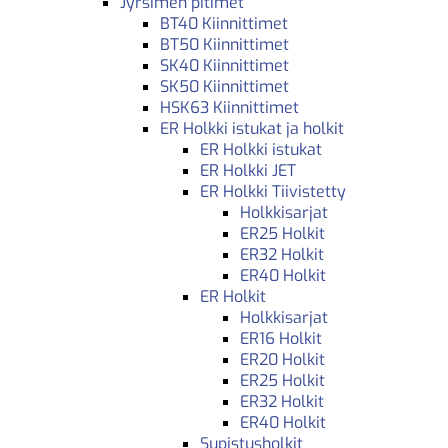
Jyrsimen pitimet
BT40 Kiinnittimet
BT50 Kiinnittimet
SK40 Kiinnittimet
SK50 Kiinnittimet
HSK63 Kiinnittimet
ER Holkki istukat ja holkit
ER Holkki istukat
ER Holkki JET
ER Holkki Tiivistetty
Holkkisarjat
ER25 Holkit
ER32 Holkit
ER40 Holkit
ER Holkit
Holkkisarjat
ER16 Holkit
ER20 Holkit
ER25 Holkit
ER32 Holkit
ER40 Holkit
Supistusholkit