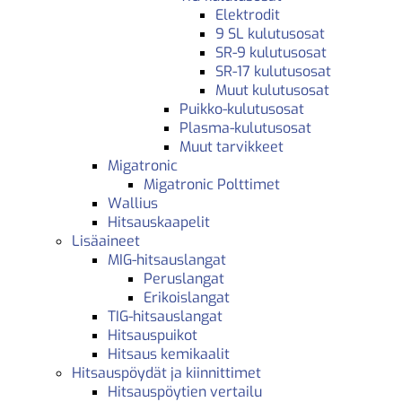
Elektrodit
9 SL kulutusosat
SR-9 kulutusosat
SR-17 kulutusosat
Muut kulutusosat
Puikko-kulutusosat
Plasma-kulutusosat
Muut tarvikkeet
Migatronic
Migatronic Polttimet
Wallius
Hitsauskaapelit
Lisäaineet
MIG-hitsauslangat
Peruslangat
Erikoislangat
TIG-hitsauslangat
Hitsauspuikot
Hitsaus kemikaalit
Hitsauspöydät ja kiinnittimet
Hitsauspöytien vertailu