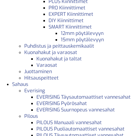
PLUS Kiinnittimet
PRO Kiinnittimet
EXPERT Kiinnittimet
DIY Kiinnittimet
SMART Kiinnittimet
12mm pöytälevyyn
15mm pöytälevyyn
Puhdistus ja peittauskemikaalit
Kuonahakut ja varaosat
Kuonahakut ja taltat
Varaosat
Juottaminen
Hitsauspeitteet
Sahaus
Everising
EVERISING Täysautomaattiset vannesahat
EVERISING Pyörösahat
EVERISING Suurnopeus vannesahat
Pilous
PILOUS Manuaali vannesahat
PILOUS Puoliautomaattiset vannesahat
PILOUS Täysautomaattiset vannesahat