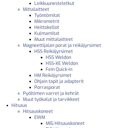
Leikkuunesteletkut
Mittalaitteet
Työntömitat
Mikrometrit
Heittokellot
Kulmamitat
Muut mittalaitteet
Magneettijalan porat ja reikäjyrsimet
HSS Reikäjyrsimet
HSS Weldon
HSS-XE Weldon
Fein Quick-in
HM Reikäjyrsimet
Ohjain tapit ja adapterit
Porrasporat
Pyöltimen varret ja kehrät
Muut työkalut ja tarvikkeet
Hitsaus
Hitsauskoneet
EWM
MIG Hitsauskoneet