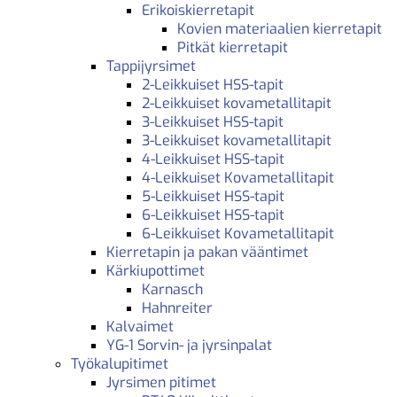
Erikoiskierretapit
Kovien materiaalien kierretapit
Pitkät kierretapit
Tappijyrsimet
2-Leikkuiset HSS-tapit
2-Leikkuiset kovametallitapit
3-Leikkuiset HSS-tapit
3-Leikkuiset kovametallitapit
4-Leikkuiset HSS-tapit
4-Leikkuiset Kovametallitapit
5-Leikkuiset HSS-tapit
6-Leikkuiset HSS-tapit
6-Leikkuiset Kovametallitapit
Kierretapin ja pakan vääntimet
Kärkiupottimet
Karnasch
Hahnreiter
Kalvaimet
YG-1 Sorvin- ja jyrsinpalat
Työkalupitimet
Jyrsimen pitimet