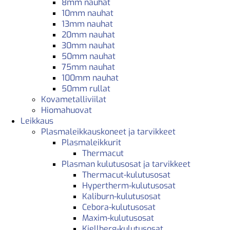
8mm nauhat
10mm nauhat
13mm nauhat
20mm nauhat
30mm nauhat
50mm nauhat
75mm nauhat
100mm nauhat
50mm rullat
Kovametalliviilat
Hiomahuovat
Leikkaus
Plasmaleikkauskoneet ja tarvikkeet
Plasmaleikkurit
Thermacut
Plasman kulutusosat ja tarvikkeet
Thermacut-kulutusosat
Hypertherm-kulutusosat
Kaliburn-kulutusosat
Cebora-kulutusosat
Maxim-kulutusosat
Kjellberg-kulutusosat