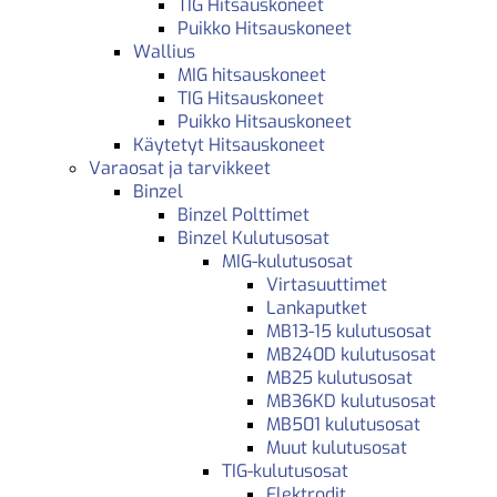
TIG Hitsauskoneet
Puikko Hitsauskoneet
Wallius
MIG hitsauskoneet
TIG Hitsauskoneet
Puikko Hitsauskoneet
Käytetyt Hitsauskoneet
Varaosat ja tarvikkeet
Binzel
Binzel Polttimet
Binzel Kulutusosat
MIG-kulutusosat
Virtasuuttimet
Lankaputket
MB13-15 kulutusosat
MB240D kulutusosat
MB25 kulutusosat
MB36KD kulutusosat
MB501 kulutusosat
Muut kulutusosat
TIG-kulutusosat
Elektrodit