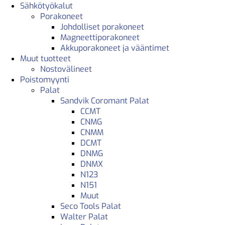
Sähkötyökalut
Porakoneet
Johdolliset porakoneet
Magneettiporakoneet
Akkuporakoneet ja vääntimet
Muut tuotteet
Nostovälineet
Poistomyynti
Palat
Sandvik Coromant Palat
CCMT
CNMG
CNMM
DCMT
DNMG
DNMX
N123
N151
Muut
Seco Tools Palat
Walter Palat