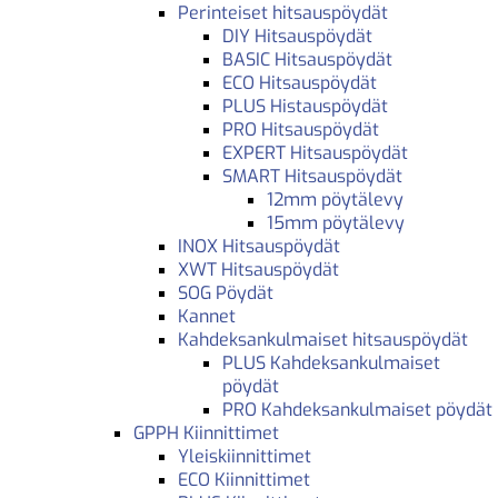
Perinteiset hitsauspöydät
DIY Hitsauspöydät
BASIC Hitsauspöydät
ECO Hitsauspöydät
PLUS Histauspöydät
PRO Hitsauspöydät
EXPERT Hitsauspöydät
SMART Hitsauspöydät
12mm pöytälevy
15mm pöytälevy
INOX Hitsauspöydät
XWT Hitsauspöydät
SOG Pöydät
Kannet
Kahdeksankulmaiset hitsauspöydät
PLUS Kahdeksankulmaiset
pöydät
PRO Kahdeksankulmaiset pöydät
GPPH Kiinnittimet
Yleiskiinnittimet
ECO Kiinnittimet