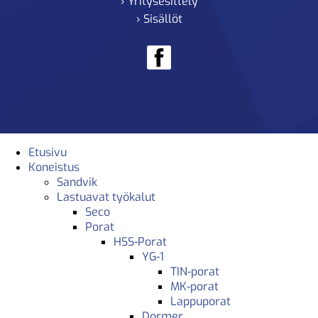
› Yritysesittely
› Sisällöt
Etusivu
Koneistus
Sandvik
Lastuavat työkalut
Seco
Porat
HSS-Porat
YG-1
TIN-porat
MK-porat
Lappuporat
Dormer