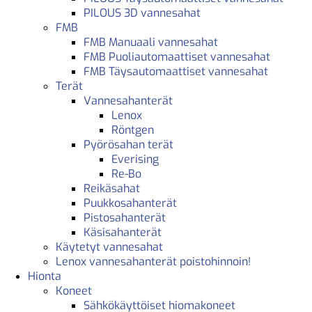
PILOUS 3D vannesahat
FMB
FMB Manuaali vannesahat
FMB Puoliautomaattiset vannesahat
FMB Täysautomaattiset vannesahat
Terät
Vannesahanterät
Lenox
Röntgen
Pyörösahan terät
Everising
Re-Bo
Reikäsahat
Puukkosahanterät
Pistosahanterät
Käsisahanterät
Käytetyt vannesahat
Lenox vannesahanterät poistohinnoin!
Hionta
Koneet
Sähkökäyttöiset hiomakoneet