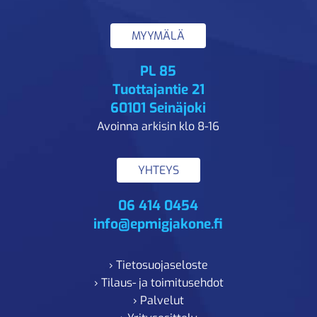
MYYMÄLÄ
PL 85
Tuottajantie 21
60101 Seinäjoki
Avoinna arkisin klo 8-16
YHTEYS
06 414 0454
info@epmigjakone.fi
› Tietosuojaseloste
› Tilaus- ja toimitusehdot
› Palvelut