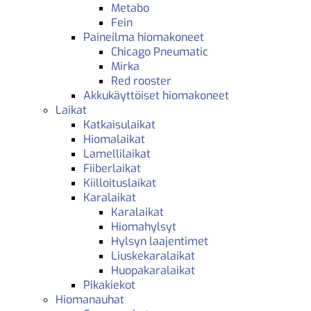
Metabo
Fein
Paineilma hiomakoneet
Chicago Pneumatic
Mirka
Red rooster
Akkukäyttöiset hiomakoneet
Laikat
Katkaisulaikat
Hiomalaikat
Lamellilaikat
Fiiberlaikat
Kiilloituslaikat
Karalaikat
Karalaikat
Hiomahylsyt
Hylsyn laajentimet
Liuskekaralaikat
Huopakaralaikat
Pikakiekot
Hiomanauhat