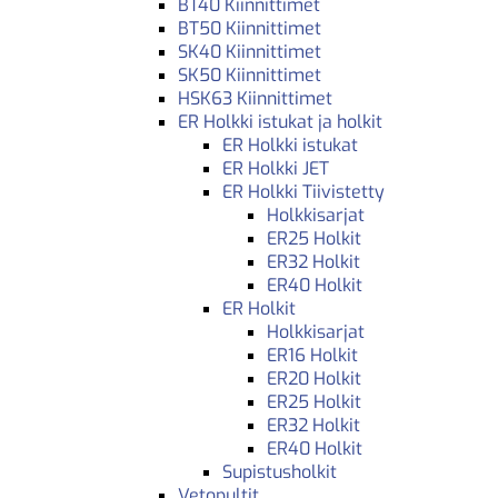
BT40 Kiinnittimet
BT50 Kiinnittimet
SK40 Kiinnittimet
SK50 Kiinnittimet
HSK63 Kiinnittimet
ER Holkki istukat ja holkit
ER Holkki istukat
ER Holkki JET
ER Holkki Tiivistetty
Holkkisarjat
ER25 Holkit
ER32 Holkit
ER40 Holkit
ER Holkit
Holkkisarjat
ER16 Holkit
ER20 Holkit
ER25 Holkit
ER32 Holkit
ER40 Holkit
Supistusholkit
Vetopultit