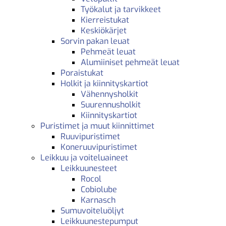
Työkalut ja tarvikkeet
Kierreistukat
Keskiökärjet
Sorvin pakan leuat
Pehmeät leuat
Alumiiniset pehmeät leuat
Poraistukat
Holkit ja kiinnityskartiot
Vähennysholkit
Suurennusholkit
Kiinnityskartiot
Puristimet ja muut kiinnittimet
Ruuvipuristimet
Koneruuvipuristimet
Leikkuu ja voiteluaineet
Leikkuunesteet
Rocol
Cobiolube
Karnasch
Sumuvoiteluöljyt
Leikkuunestepumput