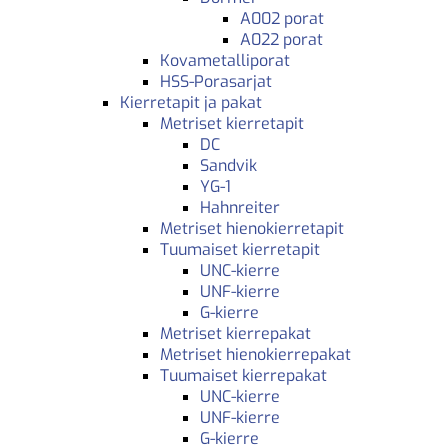
A002 porat
A022 porat
Kovametalliporat
HSS-Porasarjat
Kierretapit ja pakat
Metriset kierretapit
DC
Sandvik
YG-1
Hahnreiter
Metriset hienokierretapit
Tuumaiset kierretapit
UNC-kierre
UNF-kierre
G-kierre
Metriset kierrepakat
Metriset hienokierrepakat
Tuumaiset kierrepakat
UNC-kierre
UNF-kierre
G-kierre