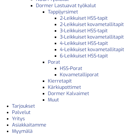
Dormer Lastuavat työkalut
Tappijyrsimet
2-Leikkuiset HSS-tapit
2-Leikkuiset kovametallitapit
3-Leikkuiset HSS-tapit
3-Leikkuiset kovametallitapit
4-Leikkuiset HSS-tapit
4-Leikkuiset kovametallitapit
6-Leikkuiset HSS-tapit
Porat
HSS-Porat
Kovametalliporat
Kierretapit
Kärkiupottimet
Dormer Kalvaimet
Muut
Tarjoukset
Palvelut
Yritys
Asiakkaitamme
Myymälä