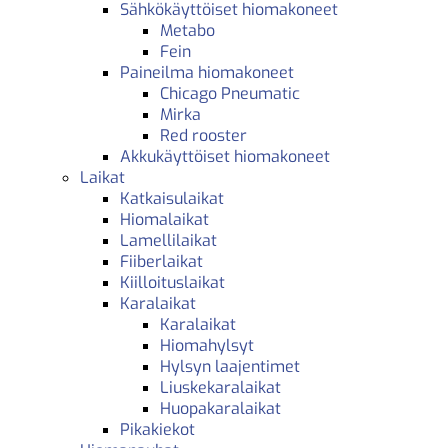
Sähkökäyttöiset hiomakoneet
Metabo
Fein
Paineilma hiomakoneet
Chicago Pneumatic
Mirka
Red rooster
Akkukäyttöiset hiomakoneet
Laikat
Katkaisulaikat
Hiomalaikat
Lamellilaikat
Fiiberlaikat
Kiilloituslaikat
Karalaikat
Karalaikat
Hiomahylsyt
Hylsyn laajentimet
Liuskekaralaikat
Huopakaralaikat
Pikakiekot