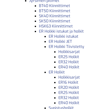
Jyrsimen pitimet
BT40 Kiinnittimet
BT50 Kiinnittimet
SK40 Kiinnittimet
SK50 Kiinnittimet
HSK63 Kiinnittimet
ER Holkki istukat ja holkit
ER Holkki istukat
ER Holkki JET
ER Holkki Tiivistetty
Holkkisarjat
ER25 Holkit
ER32 Holkit
ER40 Holkit
ER Holkit
Holkkisarjat
ER16 Holkit
ER20 Holkit
ER25 Holkit
ER32 Holkit
ER40 Holkit
Supistusholkit