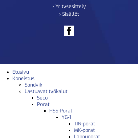
› Yritysesittely
› Sisällöt
Etusivu
Koneistus
Sandvik
Lastuavat työkalut
Seco
Porat
HSS-Porat
YG-1
TIN-porat
MK-porat
Lappuporat