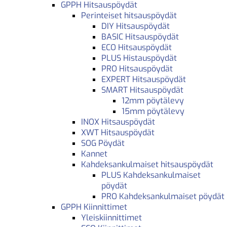
GPPH Hitsauspöydät
Perinteiset hitsauspöydät
DIY Hitsauspöydät
BASIC Hitsauspöydät
ECO Hitsauspöydät
PLUS Histauspöydät
PRO Hitsauspöydät
EXPERT Hitsauspöydät
SMART Hitsauspöydät
12mm pöytälevy
15mm pöytälevy
INOX Hitsauspöydät
XWT Hitsauspöydät
SOG Pöydät
Kannet
Kahdeksankulmaiset hitsauspöydät
PLUS Kahdeksankulmaiset
pöydät
PRO Kahdeksankulmaiset pöydät
GPPH Kiinnittimet
Yleiskiinnittimet