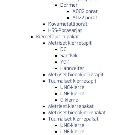
Dormer
A002 porat
A022 porat
Kovametalliporat
HSS-Porasarjat
Kierretapit ja pakat
Metriset kierretapit
DC
Sandvik
YG-1
Hahnreiter
Metriset hienokierretapit
Tuumaiset kierretapit
UNC-kierre
UNF-kierre
G-kierre
Metriset kierrepakat
Metriset hienokierrepakat
Tuumaiset kierrepakat
UNC-kierre
UNF-kierre