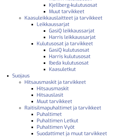
Kjellberg-kulutusosat
Muut tarvikkeet
Kaasuleikkauslaitteet ja tarvikkeet
Leikkaussarjat
GasiQ leikkaussarjat
Harris leikkaussarjat
Kulutusosat ja tarvikkeet
GasiQ kulutusosat
Harris kulutusosat
Ibeda kulutusosat
Kaasuletkut
Suojaus
Hitsausmaskit ja tarvikkeet
Hitsausmaskit
Hitsauslasit
Muut tarvikkeet
Raitisilmapuhaltimet ja tarvikkeet
Puhaltimet
Puhaltimen Letkut
Puhaltimen Vyöt
Suodattimet ja muut tarvikkeet