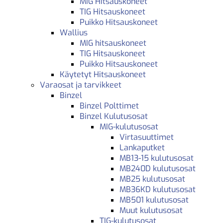
MIG Hitsauskoneet
TIG Hitsauskoneet
Puikko Hitsauskoneet
Wallius
MIG hitsauskoneet
TIG Hitsauskoneet
Puikko Hitsauskoneet
Käytetyt Hitsauskoneet
Varaosat ja tarvikkeet
Binzel
Binzel Polttimet
Binzel Kulutusosat
MIG-kulutusosat
Virtasuuttimet
Lankaputket
MB13-15 kulutusosat
MB240D kulutusosat
MB25 kulutusosat
MB36KD kulutusosat
MB501 kulutusosat
Muut kulutusosat
TIG-kulutusosat