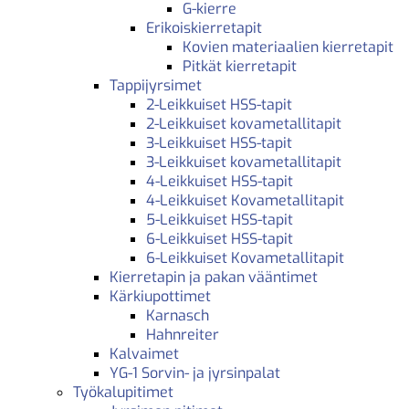
G-kierre
Erikoiskierretapit
Kovien materiaalien kierretapit
Pitkät kierretapit
Tappijyrsimet
2-Leikkuiset HSS-tapit
2-Leikkuiset kovametallitapit
3-Leikkuiset HSS-tapit
3-Leikkuiset kovametallitapit
4-Leikkuiset HSS-tapit
4-Leikkuiset Kovametallitapit
5-Leikkuiset HSS-tapit
6-Leikkuiset HSS-tapit
6-Leikkuiset Kovametallitapit
Kierretapin ja pakan vääntimet
Kärkiupottimet
Karnasch
Hahnreiter
Kalvaimet
YG-1 Sorvin- ja jyrsinpalat
Työkalupitimet