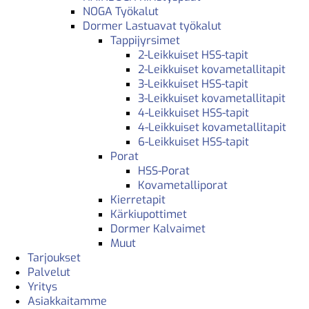
NOGA Työkalut
Dormer Lastuavat työkalut
Tappijyrsimet
2-Leikkuiset HSS-tapit
2-Leikkuiset kovametallitapit
3-Leikkuiset HSS-tapit
3-Leikkuiset kovametallitapit
4-Leikkuiset HSS-tapit
4-Leikkuiset kovametallitapit
6-Leikkuiset HSS-tapit
Porat
HSS-Porat
Kovametalliporat
Kierretapit
Kärkiupottimet
Dormer Kalvaimet
Muut
Tarjoukset
Palvelut
Yritys
Asiakkaitamme