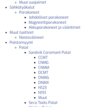
Muut suojaimet
Sähkötyökalut
Porakoneet
Johdolliset porakoneet
Magneettiporakoneet
Akkuporakoneet ja vääntimet
Muut tuotteet
Nostovälineet
Poistomyynti
Palat
Sandvik Coromant Palat
CCMT
CNMG
CNMM
DCMT
DNMG
DNMX
N123
N151
Muut
Seco Tools Palat