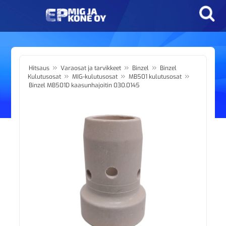
»
»
»
Hitsaus
Varaosat ja tarvikkeet
Binzel
Binzel
»
»
»
Kulutusosat
MIG-kulutusosat
MB501 kulutusosat
Binzel MB501D kaasunhajoitin 030.0145