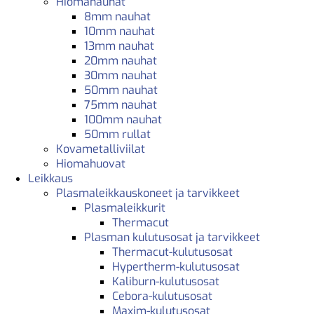
Hiomanauhat
8mm nauhat
10mm nauhat
13mm nauhat
20mm nauhat
30mm nauhat
50mm nauhat
75mm nauhat
100mm nauhat
50mm rullat
Kovametalliviilat
Hiomahuovat
Leikkaus
Plasmaleikkauskoneet ja tarvikkeet
Plasmaleikkurit
Thermacut
Plasman kulutusosat ja tarvikkeet
Thermacut-kulutusosat
Hypertherm-kulutusosat
Kaliburn-kulutusosat
Cebora-kulutusosat
Maxim-kulutusosat