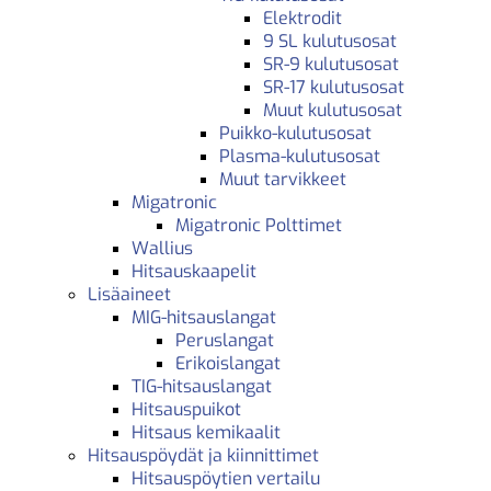
Elektrodit
9 SL kulutusosat
SR-9 kulutusosat
SR-17 kulutusosat
Muut kulutusosat
Puikko-kulutusosat
Plasma-kulutusosat
Muut tarvikkeet
Migatronic
Migatronic Polttimet
Wallius
Hitsauskaapelit
Lisäaineet
MIG-hitsauslangat
Peruslangat
Erikoislangat
TIG-hitsauslangat
Hitsauspuikot
Hitsaus kemikaalit
Hitsauspöydät ja kiinnittimet
Hitsauspöytien vertailu