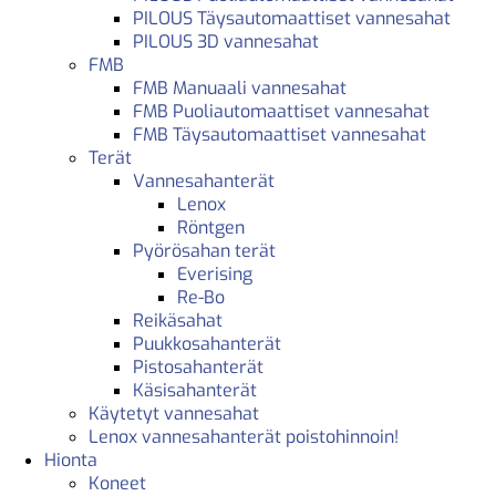
PILOUS Täysautomaattiset vannesahat
PILOUS 3D vannesahat
FMB
FMB Manuaali vannesahat
FMB Puoliautomaattiset vannesahat
FMB Täysautomaattiset vannesahat
Terät
Vannesahanterät
Lenox
Röntgen
Pyörösahan terät
Everising
Re-Bo
Reikäsahat
Puukkosahanterät
Pistosahanterät
Käsisahanterät
Käytetyt vannesahat
Lenox vannesahanterät poistohinnoin!
Hionta
Koneet