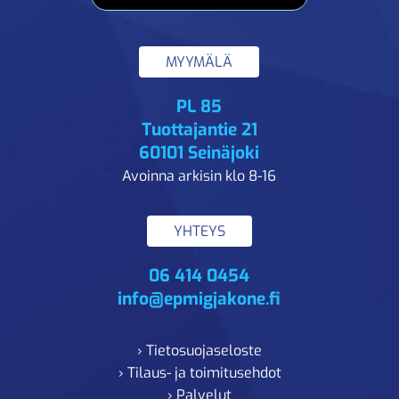
MYYMÄLÄ
PL 85
Tuottajantie 21
60101 Seinäjoki
Avoinna arkisin klo 8-16
YHTEYS
06 414 0454
info@epmigjakone.fi
› Tietosuojaseloste
› Tilaus- ja toimitusehdot
› Palvelut