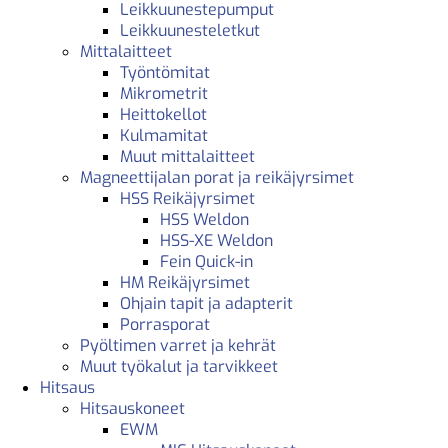
Leikkuunestepumput
Leikkuunesteletkut
Mittalaitteet
Työntömitat
Mikrometrit
Heittokellot
Kulmamitat
Muut mittalaitteet
Magneettijalan porat ja reikäjyrsimet
HSS Reikäjyrsimet
HSS Weldon
HSS-XE Weldon
Fein Quick-in
HM Reikäjyrsimet
Ohjain tapit ja adapterit
Porrasporat
Pyöltimen varret ja kehrät
Muut työkalut ja tarvikkeet
Hitsaus
Hitsauskoneet
EWM