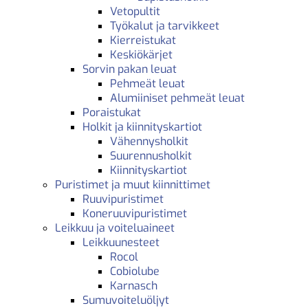
Vetopultit
Työkalut ja tarvikkeet
Kierreistukat
Keskiökärjet
Sorvin pakan leuat
Pehmeät leuat
Alumiiniset pehmeät leuat
Poraistukat
Holkit ja kiinnityskartiot
Vähennysholkit
Suurennusholkit
Kiinnityskartiot
Puristimet ja muut kiinnittimet
Ruuvipuristimet
Koneruuvipuristimet
Leikkuu ja voiteluaineet
Leikkuunesteet
Rocol
Cobiolube
Karnasch
Sumuvoiteluöljyt