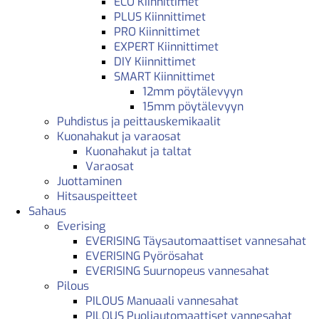
ECO Kiinnittimet
PLUS Kiinnittimet
PRO Kiinnittimet
EXPERT Kiinnittimet
DIY Kiinnittimet
SMART Kiinnittimet
12mm pöytälevyyn
15mm pöytälevyyn
Puhdistus ja peittauskemikaalit
Kuonahakut ja varaosat
Kuonahakut ja taltat
Varaosat
Juottaminen
Hitsauspeitteet
Sahaus
Everising
EVERISING Täysautomaattiset vannesahat
EVERISING Pyörösahat
EVERISING Suurnopeus vannesahat
Pilous
PILOUS Manuaali vannesahat
PILOUS Puoliautomaattiset vannesahat