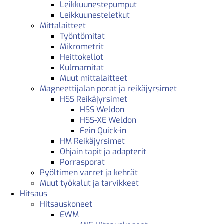
Leikkuunestepumput
Leikkuunesteletkut
Mittalaitteet
Työntömitat
Mikrometrit
Heittokellot
Kulmamitat
Muut mittalaitteet
Magneettijalan porat ja reikäjyrsimet
HSS Reikäjyrsimet
HSS Weldon
HSS-XE Weldon
Fein Quick-in
HM Reikäjyrsimet
Ohjain tapit ja adapterit
Porrasporat
Pyöltimen varret ja kehrät
Muut työkalut ja tarvikkeet
Hitsaus
Hitsauskoneet
EWM