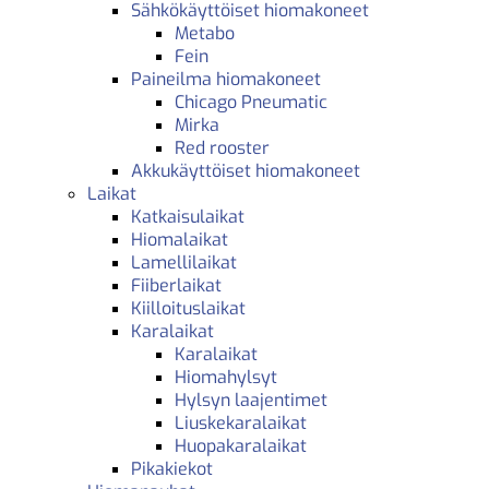
Sähkökäyttöiset hiomakoneet
Metabo
Fein
Paineilma hiomakoneet
Chicago Pneumatic
Mirka
Red rooster
Akkukäyttöiset hiomakoneet
Laikat
Katkaisulaikat
Hiomalaikat
Lamellilaikat
Fiiberlaikat
Kiilloituslaikat
Karalaikat
Karalaikat
Hiomahylsyt
Hylsyn laajentimet
Liuskekaralaikat
Huopakaralaikat
Pikakiekot