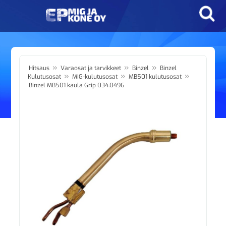
»
»
»
Hitsaus
Varaosat ja tarvikkeet
Binzel
Binzel
»
»
»
Kulutusosat
MIG-kulutusosat
MB501 kulutusosat
Binzel MB501 kaula Grip 034.0496