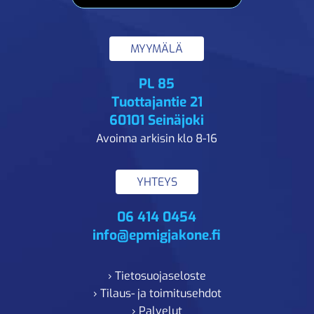
MYYMÄLÄ
PL 85
Tuottajantie 21
60101 Seinäjoki
Avoinna arkisin klo 8-16
YHTEYS
06 414 0454
info@epmigjakone.fi
› Tietosuojaseloste
› Tilaus- ja toimitusehdot
› Palvelut