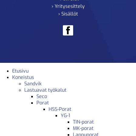
› Yritysesittely
› Sisällöt
Etusivu
Koneistus
Sandvik
Lastuavat työkalut
Seco
Porat
HSS-Porat
YG-1
TIN-porat
MK-porat
Lappuporat