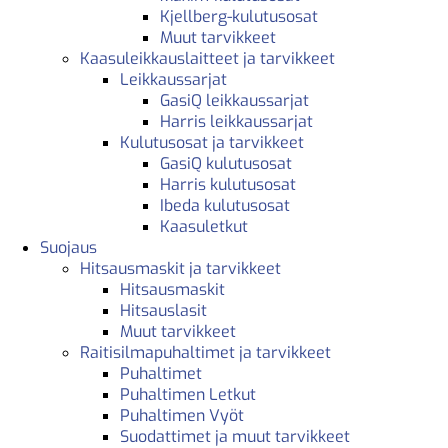
Kjellberg-kulutusosat
Muut tarvikkeet
Kaasuleikkauslaitteet ja tarvikkeet
Leikkaussarjat
GasiQ leikkaussarjat
Harris leikkaussarjat
Kulutusosat ja tarvikkeet
GasiQ kulutusosat
Harris kulutusosat
Ibeda kulutusosat
Kaasuletkut
Suojaus
Hitsausmaskit ja tarvikkeet
Hitsausmaskit
Hitsauslasit
Muut tarvikkeet
Raitisilmapuhaltimet ja tarvikkeet
Puhaltimet
Puhaltimen Letkut
Puhaltimen Vyöt
Suodattimet ja muut tarvikkeet