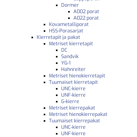
Dormer
A002 porat
A022 porat
Kovametalliporat
HSS-Porasarjat
Kierretapit ja pakat
Metriset kierretapit
DC
Sandvik
YG-1
Hahnreiter
Metriset hienokierretapit
Tuumaiset kierretapit
UNC-kierre
UNF-kierre
G-kierre
Metriset kierrepakat
Metriset hienokierrepakat
Tuumaiset kierrepakat
UNC-kierre
UNF-kierre