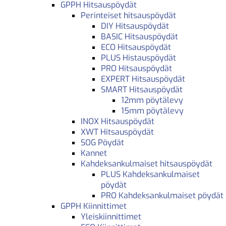
GPPH Hitsauspöydät
Perinteiset hitsauspöydät
DIY Hitsauspöydät
BASIC Hitsauspöydät
ECO Hitsauspöydät
PLUS Histauspöydät
PRO Hitsauspöydät
EXPERT Hitsauspöydät
SMART Hitsauspöydät
12mm pöytälevy
15mm pöytälevy
INOX Hitsauspöydät
XWT Hitsauspöydät
SOG Pöydät
Kannet
Kahdeksankulmaiset hitsauspöydät
PLUS Kahdeksankulmaiset
pöydät
PRO Kahdeksankulmaiset pöydät
GPPH Kiinnittimet
Yleiskiinnittimet