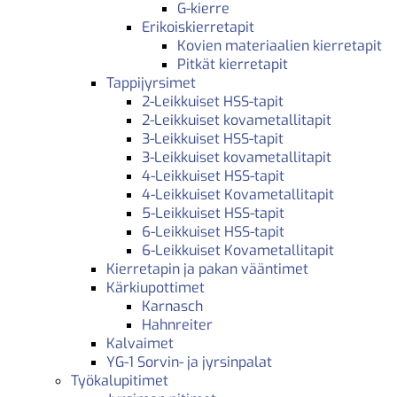
G-kierre
Erikoiskierretapit
Kovien materiaalien kierretapit
Pitkät kierretapit
Tappijyrsimet
2-Leikkuiset HSS-tapit
2-Leikkuiset kovametallitapit
3-Leikkuiset HSS-tapit
3-Leikkuiset kovametallitapit
4-Leikkuiset HSS-tapit
4-Leikkuiset Kovametallitapit
5-Leikkuiset HSS-tapit
6-Leikkuiset HSS-tapit
6-Leikkuiset Kovametallitapit
Kierretapin ja pakan vääntimet
Kärkiupottimet
Karnasch
Hahnreiter
Kalvaimet
YG-1 Sorvin- ja jyrsinpalat
Työkalupitimet