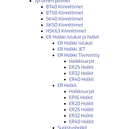
Jyrsimen pitimet
BT40 Kiinnittimet
BT50 Kiinnittimet
SK40 Kiinnittimet
SK50 Kiinnittimet
HSK63 Kiinnittimet
ER Holkki istukat ja holkit
ER Holkki istukat
ER Holkki JET
ER Holkki Tiivistetty
Holkkisarjat
ER25 Holkit
ER32 Holkit
ER40 Holkit
ER Holkit
Holkkisarjat
ER16 Holkit
ER20 Holkit
ER25 Holkit
ER32 Holkit
ER40 Holkit
Supistusholkit