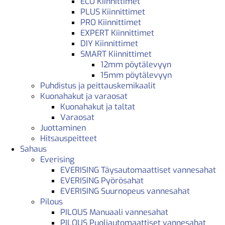
ECO Kiinnittimet
PLUS Kiinnittimet
PRO Kiinnittimet
EXPERT Kiinnittimet
DIY Kiinnittimet
SMART Kiinnittimet
12mm pöytälevyyn
15mm pöytälevyyn
Puhdistus ja peittauskemikaalit
Kuonahakut ja varaosat
Kuonahakut ja taltat
Varaosat
Juottaminen
Hitsauspeitteet
Sahaus
Everising
EVERISING Täysautomaattiset vannesahat
EVERISING Pyörösahat
EVERISING Suurnopeus vannesahat
Pilous
PILOUS Manuaali vannesahat
PILOUS Puoliautomaattiset vannesahat