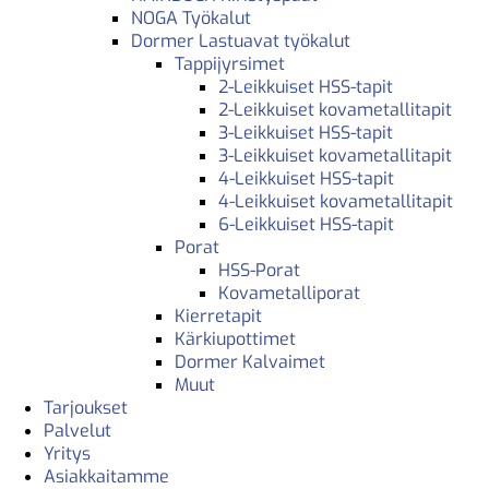
NOGA Työkalut
Dormer Lastuavat työkalut
Tappijyrsimet
2-Leikkuiset HSS-tapit
2-Leikkuiset kovametallitapit
3-Leikkuiset HSS-tapit
3-Leikkuiset kovametallitapit
4-Leikkuiset HSS-tapit
4-Leikkuiset kovametallitapit
6-Leikkuiset HSS-tapit
Porat
HSS-Porat
Kovametalliporat
Kierretapit
Kärkiupottimet
Dormer Kalvaimet
Muut
Tarjoukset
Palvelut
Yritys
Asiakkaitamme