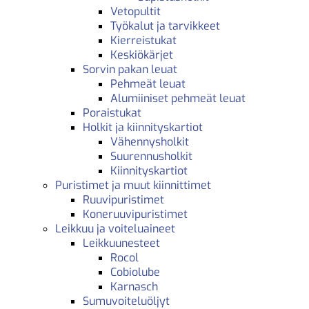
Vetopultit
Työkalut ja tarvikkeet
Kierreistukat
Keskiökärjet
Sorvin pakan leuat
Pehmeät leuat
Alumiiniset pehmeät leuat
Poraistukat
Holkit ja kiinnityskartiot
Vähennysholkit
Suurennusholkit
Kiinnityskartiot
Puristimet ja muut kiinnittimet
Ruuvipuristimet
Koneruuvipuristimet
Leikkuu ja voiteluaineet
Leikkuunesteet
Rocol
Cobiolube
Karnasch
Sumuvoiteluöljyt