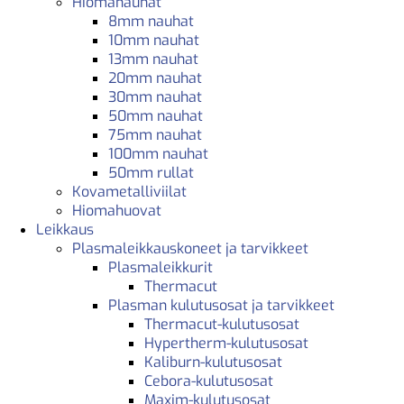
Hiomanauhat
8mm nauhat
10mm nauhat
13mm nauhat
20mm nauhat
30mm nauhat
50mm nauhat
75mm nauhat
100mm nauhat
50mm rullat
Kovametalliviilat
Hiomahuovat
Leikkaus
Plasmaleikkauskoneet ja tarvikkeet
Plasmaleikkurit
Thermacut
Plasman kulutusosat ja tarvikkeet
Thermacut-kulutusosat
Hypertherm-kulutusosat
Kaliburn-kulutusosat
Cebora-kulutusosat
Maxim-kulutusosat