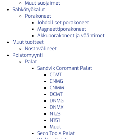
Muut suojaimet
Sähkötyökalut
Porakoneet
Johdolliset porakoneet
Magneettiporakoneet
Akkuporakoneet ja vääntimet
Muut tuotteet
Nostovälineet
Poistomyynti
Palat
Sandvik Coromant Palat
CCMT
CNMG
CNMM
DCMT
DNMG
DNMX
N123
N151
Muut
Seco Tools Palat