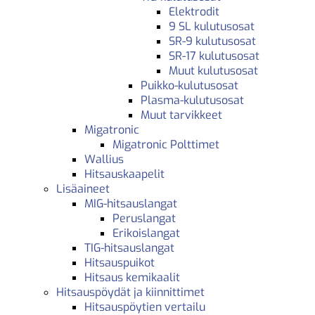
Elektrodit
9 SL kulutusosat
SR-9 kulutusosat
SR-17 kulutusosat
Muut kulutusosat
Puikko-kulutusosat
Plasma-kulutusosat
Muut tarvikkeet
Migatronic
Migatronic Polttimet
Wallius
Hitsauskaapelit
Lisäaineet
MIG-hitsauslangat
Peruslangat
Erikoislangat
TIG-hitsauslangat
Hitsauspuikot
Hitsaus kemikaalit
Hitsauspöydät ja kiinnittimet
Hitsauspöytien vertailu