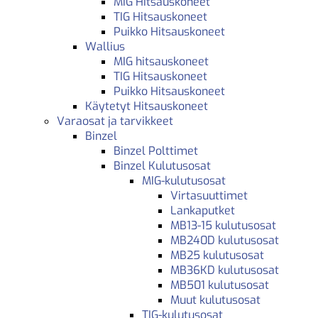
MIG Hitsauskoneet
TIG Hitsauskoneet
Puikko Hitsauskoneet
Wallius
MIG hitsauskoneet
TIG Hitsauskoneet
Puikko Hitsauskoneet
Käytetyt Hitsauskoneet
Varaosat ja tarvikkeet
Binzel
Binzel Polttimet
Binzel Kulutusosat
MIG-kulutusosat
Virtasuuttimet
Lankaputket
MB13-15 kulutusosat
MB240D kulutusosat
MB25 kulutusosat
MB36KD kulutusosat
MB501 kulutusosat
Muut kulutusosat
TIG-kulutusosat