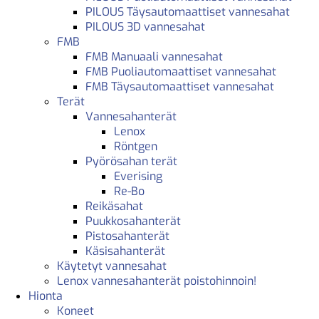
PILOUS Täysautomaattiset vannesahat
PILOUS 3D vannesahat
FMB
FMB Manuaali vannesahat
FMB Puoliautomaattiset vannesahat
FMB Täysautomaattiset vannesahat
Terät
Vannesahanterät
Lenox
Röntgen
Pyörösahan terät
Everising
Re-Bo
Reikäsahat
Puukkosahanterät
Pistosahanterät
Käsisahanterät
Käytetyt vannesahat
Lenox vannesahanterät poistohinnoin!
Hionta
Koneet