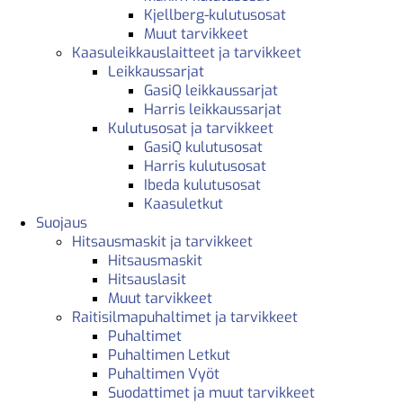
Kjellberg-kulutusosat
Muut tarvikkeet
Kaasuleikkauslaitteet ja tarvikkeet
Leikkaussarjat
GasiQ leikkaussarjat
Harris leikkaussarjat
Kulutusosat ja tarvikkeet
GasiQ kulutusosat
Harris kulutusosat
Ibeda kulutusosat
Kaasuletkut
Suojaus
Hitsausmaskit ja tarvikkeet
Hitsausmaskit
Hitsauslasit
Muut tarvikkeet
Raitisilmapuhaltimet ja tarvikkeet
Puhaltimet
Puhaltimen Letkut
Puhaltimen Vyöt
Suodattimet ja muut tarvikkeet