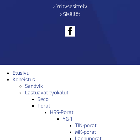
› Yritysesittely
› Sisällöt
Etusivu
Koneistus
Sandvik
Lastuavat työkalut
Seco
Porat
HSS-Porat
YG-1
TIN-porat
MK-porat
Lappuporat