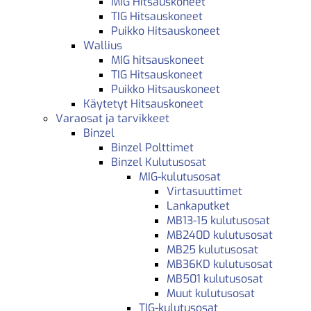
MIG Hitsauskoneet
TIG Hitsauskoneet
Puikko Hitsauskoneet
Wallius
MIG hitsauskoneet
TIG Hitsauskoneet
Puikko Hitsauskoneet
Käytetyt Hitsauskoneet
Varaosat ja tarvikkeet
Binzel
Binzel Polttimet
Binzel Kulutusosat
MIG-kulutusosat
Virtasuuttimet
Lankaputket
MB13-15 kulutusosat
MB240D kulutusosat
MB25 kulutusosat
MB36KD kulutusosat
MB501 kulutusosat
Muut kulutusosat
TIG-kulutusosat