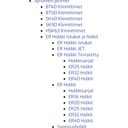
Jyrsimen pitimet
BT40 Kiinnittimet
BT50 Kiinnittimet
SK40 Kiinnittimet
SK50 Kiinnittimet
HSK63 Kiinnittimet
ER Holkki istukat ja holkit
ER Holkki istukat
ER Holkki JET
ER Holkki Tiivistetty
Holkkisarjat
ER25 Holkit
ER32 Holkit
ER40 Holkit
ER Holkit
Holkkisarjat
ER16 Holkit
ER20 Holkit
ER25 Holkit
ER32 Holkit
ER40 Holkit
Supistusholkit