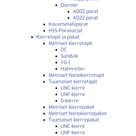
Dormer
A002 porat
A022 porat
Kovametalliporat
HSS-Porasarjat
Kierretapit ja pakat
Metriset kierretapit
DC
Sandvik
YG-1
Hahnreiter
Metriset hienokierretapit
Tuumaiset kierretapit
UNC-kierre
UNF-kierre
G-kierre
Metriset kierrepakat
Metriset hienokierrepakat
Tuumaiset kierrepakat
UNC-kierre
UNF-kierre