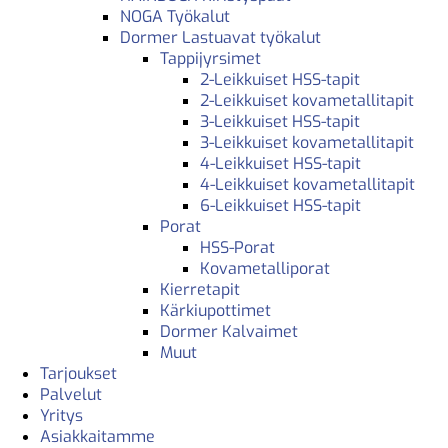
NOGA Työkalut
Dormer Lastuavat työkalut
Tappijyrsimet
2-Leikkuiset HSS-tapit
2-Leikkuiset kovametallitapit
3-Leikkuiset HSS-tapit
3-Leikkuiset kovametallitapit
4-Leikkuiset HSS-tapit
4-Leikkuiset kovametallitapit
6-Leikkuiset HSS-tapit
Porat
HSS-Porat
Kovametalliporat
Kierretapit
Kärkiupottimet
Dormer Kalvaimet
Muut
Tarjoukset
Palvelut
Yritys
Asiakkaitamme