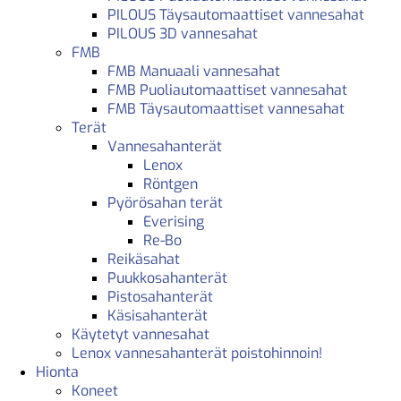
PILOUS Täysautomaattiset vannesahat
PILOUS 3D vannesahat
FMB
FMB Manuaali vannesahat
FMB Puoliautomaattiset vannesahat
FMB Täysautomaattiset vannesahat
Terät
Vannesahanterät
Lenox
Röntgen
Pyörösahan terät
Everising
Re-Bo
Reikäsahat
Puukkosahanterät
Pistosahanterät
Käsisahanterät
Käytetyt vannesahat
Lenox vannesahanterät poistohinnoin!
Hionta
Koneet