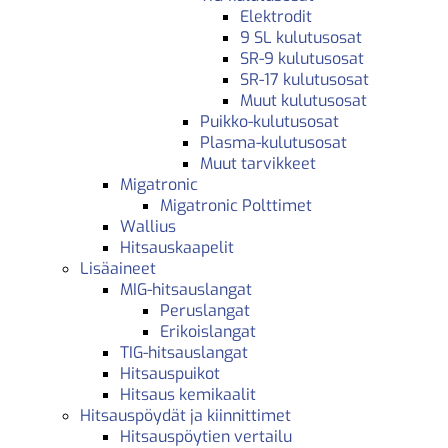
Elektrodit
9 SL kulutusosat
SR-9 kulutusosat
SR-17 kulutusosat
Muut kulutusosat
Puikko-kulutusosat
Plasma-kulutusosat
Muut tarvikkeet
Migatronic
Migatronic Polttimet
Wallius
Hitsauskaapelit
Lisäaineet
MIG-hitsauslangat
Peruslangat
Erikoislangat
TIG-hitsauslangat
Hitsauspuikot
Hitsaus kemikaalit
Hitsauspöydät ja kiinnittimet
Hitsauspöytien vertailu