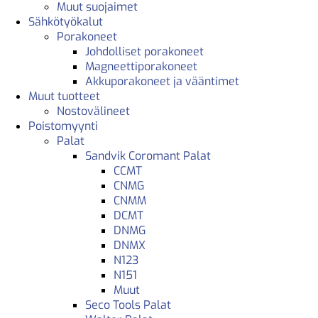
Muut suojaimet
Sähkötyökalut
Porakoneet
Johdolliset porakoneet
Magneettiporakoneet
Akkuporakoneet ja vääntimet
Muut tuotteet
Nostovälineet
Poistomyynti
Palat
Sandvik Coromant Palat
CCMT
CNMG
CNMM
DCMT
DNMG
DNMX
N123
N151
Muut
Seco Tools Palat