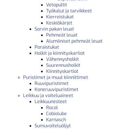
Vetopultit
Työkalut ja tarvikkeet
Kierreistukat
Keskiökärjet
Sorvin pakan leuat
Pehmeät leuat
Alumiiniset pehmeät leuat
Poraistukat
Holkit ja kiinnityskartiot
Vähennysholkit
Suurennusholkit
Kiinnityskartiot
Puristimet ja muut kiinnittimet
Ruuvipuristimet
Koneruuvipuristimet
Leikkuu ja voiteluaineet
Leikkuunesteet
Rocol
Cobiolube
Karnasch
Sumuvoiteluöljyt