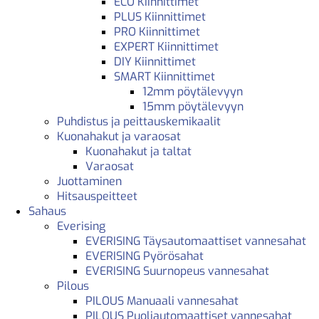
ECO Kiinnittimet
PLUS Kiinnittimet
PRO Kiinnittimet
EXPERT Kiinnittimet
DIY Kiinnittimet
SMART Kiinnittimet
12mm pöytälevyyn
15mm pöytälevyyn
Puhdistus ja peittauskemikaalit
Kuonahakut ja varaosat
Kuonahakut ja taltat
Varaosat
Juottaminen
Hitsauspeitteet
Sahaus
Everising
EVERISING Täysautomaattiset vannesahat
EVERISING Pyörösahat
EVERISING Suurnopeus vannesahat
Pilous
PILOUS Manuaali vannesahat
PILOUS Puoliautomaattiset vannesahat