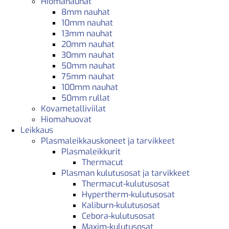
Hiomanauhat
8mm nauhat
10mm nauhat
13mm nauhat
20mm nauhat
30mm nauhat
50mm nauhat
75mm nauhat
100mm nauhat
50mm rullat
Kovametalliviilat
Hiomahuovat
Leikkaus
Plasmaleikkauskoneet ja tarvikkeet
Plasmaleikkurit
Thermacut
Plasman kulutusosat ja tarvikkeet
Thermacut-kulutusosat
Hypertherm-kulutusosat
Kaliburn-kulutusosat
Cebora-kulutusosat
Maxim-kulutusosat