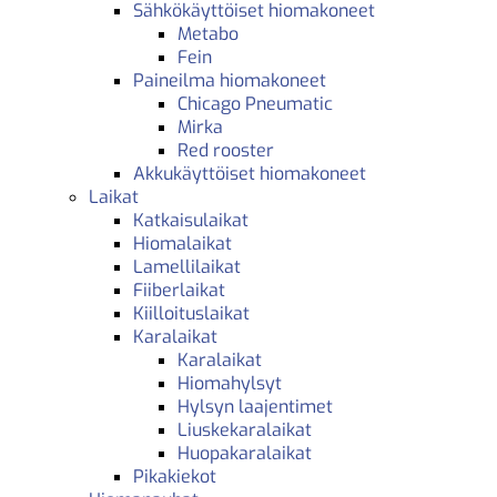
Sähkökäyttöiset hiomakoneet
Metabo
Fein
Paineilma hiomakoneet
Chicago Pneumatic
Mirka
Red rooster
Akkukäyttöiset hiomakoneet
Laikat
Katkaisulaikat
Hiomalaikat
Lamellilaikat
Fiiberlaikat
Kiilloituslaikat
Karalaikat
Karalaikat
Hiomahylsyt
Hylsyn laajentimet
Liuskekaralaikat
Huopakaralaikat
Pikakiekot