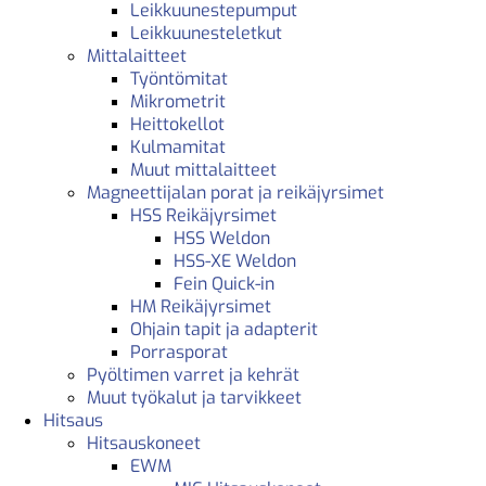
Leikkuunestepumput
Leikkuunesteletkut
Mittalaitteet
Työntömitat
Mikrometrit
Heittokellot
Kulmamitat
Muut mittalaitteet
Magneettijalan porat ja reikäjyrsimet
HSS Reikäjyrsimet
HSS Weldon
HSS-XE Weldon
Fein Quick-in
HM Reikäjyrsimet
Ohjain tapit ja adapterit
Porrasporat
Pyöltimen varret ja kehrät
Muut työkalut ja tarvikkeet
Hitsaus
Hitsauskoneet
EWM