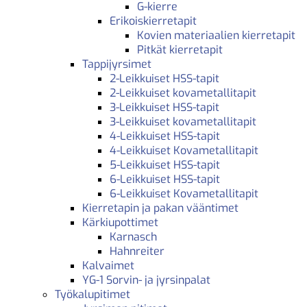
G-kierre
Erikoiskierretapit
Kovien materiaalien kierretapit
Pitkät kierretapit
Tappijyrsimet
2-Leikkuiset HSS-tapit
2-Leikkuiset kovametallitapit
3-Leikkuiset HSS-tapit
3-Leikkuiset kovametallitapit
4-Leikkuiset HSS-tapit
4-Leikkuiset Kovametallitapit
5-Leikkuiset HSS-tapit
6-Leikkuiset HSS-tapit
6-Leikkuiset Kovametallitapit
Kierretapin ja pakan vääntimet
Kärkiupottimet
Karnasch
Hahnreiter
Kalvaimet
YG-1 Sorvin- ja jyrsinpalat
Työkalupitimet