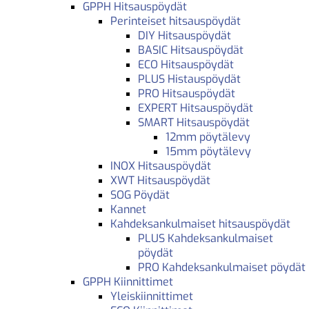
GPPH Hitsauspöydät
Perinteiset hitsauspöydät
DIY Hitsauspöydät
BASIC Hitsauspöydät
ECO Hitsauspöydät
PLUS Histauspöydät
PRO Hitsauspöydät
EXPERT Hitsauspöydät
SMART Hitsauspöydät
12mm pöytälevy
15mm pöytälevy
INOX Hitsauspöydät
XWT Hitsauspöydät
SOG Pöydät
Kannet
Kahdeksankulmaiset hitsauspöydät
PLUS Kahdeksankulmaiset
pöydät
PRO Kahdeksankulmaiset pöydät
GPPH Kiinnittimet
Yleiskiinnittimet