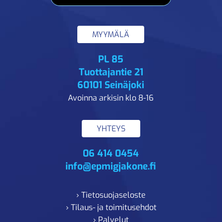
MYYMÄLÄ
PL 85
Tuottajantie 21
60101 Seinäjoki
Avoinna arkisin klo 8-16
YHTEYS
06 414 0454
info@epmigjakone.fi
› Tietosuojaseloste
› Tilaus- ja toimitusehdot
› Palvelut